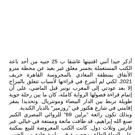
أذكر جيدا أنني اقتنيتها عاشقا ب 25 جنيه من أحد باعة
الكتب المستعملة بجسر معلق غير بعيد عن محطة مترو
الأنفاق بمنطقة المعادي بالمحروسة القاهرة خريف
2021. لكني لم أشرع في قراءتها لأسباب تتعلق بالمزاج
إلا بعد عودتي إلى المغرب نونبر قبل الماضي، على أن
إتمام قراءة فصولها الرواية كاملة، كان ما بين رحلة جوية
طويلة تربط بين الدار البيضاء ومونتريال. وتحديدا بمقر
إقامتي في شارع هكتور في "روزمير" بالديار الكندية.
وبذلك تكون رائعة "برلين 69" للروائي المصري الكبير
صنع الله إبراهيم، قد طافت ماتعة وممتعة في خيالي عبر
قارتين وثلاث دول. كانت الكتب المعروضة للبيع بمكتبة
على الهواء الطلق محصورة في زاوية حادة من الجسر