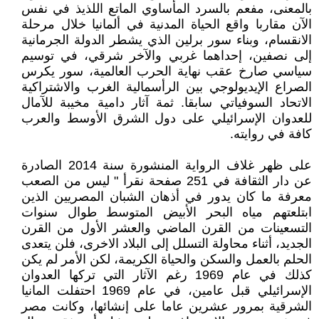
بالمعنى، مفعم بالسرد المأساوي الماتع اللذيذ في نفس
الآن مقاربا واقع الحياة المدنية في ألمانيا خلال مرحلة
الانقسام، وبناء سور برلين الذي يشطر الدولة الجرمانية
إلى نصفين، إحداهما غربي والآخر شرقي، في توسيم
سياسي صارخ عقب نهاية الحرب العالمية، سور يكرس
الصراع الإيديولوجي بين الرأسمالية الغرب والاشتراكية
الاتحاد السوفياتي سابقا. ثمة آثار دامية مخيبة للآمال
للعدوان الإسرائيلي على دول الشرق الأوسط والعرب
كافة في روايته.
على ظهر غلاف الرواية المنشورة سنة 2014 الصادرة
عن دار الثقافة في 251 صفحة نقرأ " ليس من الصعب
معرفة ما كان يدور في أذهان الشبان المصريين الذين
ابتلعتهم مياه البحر الأبيض المتوسط طوال سنوات
التسعينات من القرن الماضي والعشر الأول من القرن
الجديد، أثناء محاولة التسلل إلى البلاد الاخرى، فلن يتعدى
الحلم بالعمل والسكن والحياة الكريمة، لكن الأمر لم يكن
كذلك في عام 1969 رغم الآثار التي تركها العدوان
الإسرائيلي قبل عامين، في عام 1969 احتفلت المانيا
الشرقية بمرور عشرين عاما على إنشائها، وكانت مصر