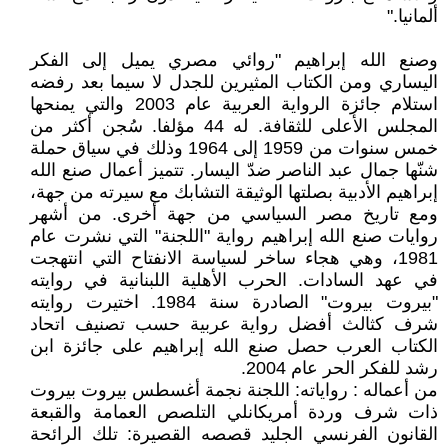
ألمانيا."
وصنع الله إبراهيم "روائي مصري يميل إلى الفكر
اليساري ومن الكتاب المثيرين للجدل لا سيما بعد رفضه
استلام جائزة الرواية العربية عام 2003 والتي يمنحها
المجلس الأعلى للثقافة. له 44 مؤلفا. سُجن أكثر من
خمس سنوات من 1959 إلى 1964 وذلك في سياق حملة
شنّها جمال عبد الناصر ضدّ اليسار. تتميز أعمال صنع الله
إبراهيم الأدبية بصلتها الوثيقة التشابك مع سيرته من جهة،
ومع تاريخ مصر السياسي من جهة أخرى. من أشهر
روايات صنع الله إبراهيم رواية "اللجنة" التي نشرت عام
1981، وهي هجاء ساخر لسياسة الانفتاح التي انتهجت
في عهد السادات. الحرب الأهلية اللبنانية في روايته
"بيروت بيروت" الصادرة سنة 1984. اختيرت روايته
شرف كثالث أفضل رواية عربية حسب تصنيف اتحاد
الكتاب العرب حصل صنع الله إبراهيم على جائزة ابن
رشد للفكر الحر عام 2004.
من أعماله : رواياته: اللجنة نجمة أغسطس بيروت بيروت
ذات شرف وردة أمريكانلي التلصص العمامة والقبعة
القانون الفرنسي الجليد قصصه القصيرة: تلك الرائحة