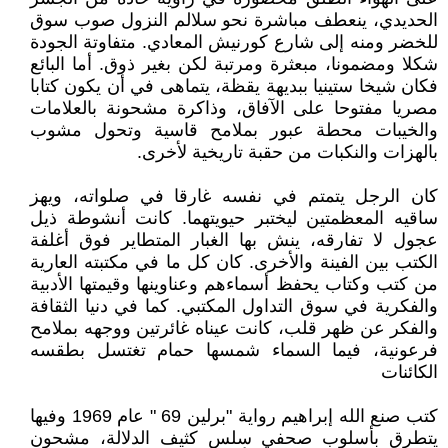
الحديدي، ينعطف مباشرة نحو سلالم النزول صوب سوق
للخضر ومنه إلى شارع كورنيش المعادي. متفاوتة الجودة
شكلا ومضمونا، مبعثرة ومرتبة لكن بغير ذوق. أما البائع
فكان شيخا ستينيا ببديهة يقظة، يتماهى في أن يكون كتابا
مصريا مفتوحا على الآفاق، وذاكرة مشحونة بالعلامات
والخيبات محطة عبور بملامح قاسية وتحول مشوب
بالهزات والنكبات من حقبة تاريخية لأخرى.
كان الرجل يتمتم في نفسه غارقا في صلواته، ويهز
ساقيه المعظمتين ليختبر حيويتهما. كانت أنشوطة ذيل
عجول لا تفارقه، ينش بها الغبار المتطاير فوق أغلفة
الكتب بين الفينة والأخرى. كان كل ما في مكتبته العارية
من كتب وكتاب يحفظ أسماءهم وعناوينها وقيمتها الأدبية
والفكرية في سوق التداول المكتبي. كما في دنيا الثقافة
والفكر عن ظهر قلب، كانت عيناه غائرتين ووجهه بملامح
فرعونية، فيما السماء شمسها حمام تغتسل بطقسه
الكائنات
كتب صنع الله إبراهيم رواية "برلين 69 " عام 1969 وفيها
يتطرق بأسلوب صحفي سلس كثيف الدلالة، مشحون