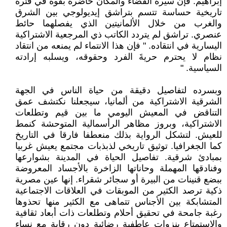
إبراهيم. فإن سيرة الفضاء والمكان حاضرة بقوة في فترة
تاريخية حساسة تتسم بتراشق إيديولوجي بين الشرق
والغرب من خلال الألمانيتين الذي يفصلهما حائط
عنصري. تراشق لم يتردد الكاتب ذي المرجعية الاشتراكية
اليسارية في انتقاده. " فإن هذا الانتماء لم يمنعه من انتقاد
نظام لا يحترم حريةَ الفرد وحقوقه، ويسلبه إرادته
السياسية. "
وبسرده لتفاصيل دقيقة من حياة الناس في الجهة
الشرقية الاشتراكية من ألمانيا، سيجعلنا نكتشف عمق
التناقض في المعيش اليومي ما بين قيم وتطلعات
الاشتراكية، وبروز مظاهر الرأسمالية المتوحشة كنمط
للعيش. لتشكل الرواية بذلك منعطفا فارقا في التاريخ
كما الجغرافيا. توثيق تاريخي لذبذبات مجتمع يعيش غربيا
بمبادئ شرقية. تفاصيل الحياة في المدينة بشوارعها
وفنادقها المهملة وحاناتها الزاخرة بالأجساد المعروضة
ببضع قنينات من البيرة أو سجائر شقراء. إنها عين مصرية
ذكية ترصد الكثير من الموبقات في العلاقات الاجتماعية
المتشابكة بين الأجناس تتماهى مع الكثير منها تحذوها
رغبة جامحة في تحقيق أحلام وتطلعات ذات أبعاد ثقافية
والاستمتاع بنزوات عاطفية رضائية دون رقابة مع نساء