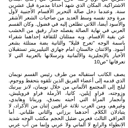
الاشتراكية. المكان الذي شهد أحداثا مدمرة قبل عشرين
سنة. وعندما دخل صالة التحرير الأقسام الأجنبية لأول
مرة وجد نفسه وسط العديد من صاحبات الشعر الأشقر
والأسود أيضا، اللاتي تطلعن إليه في فضول. وكان القسم
العربي في نهاية الصالة يفصله جدار رقيق من الخشب
عن بقية الأقسام. وبه ممثلتان للثقافة إحداهما شقراء
باسمة الوجه "تعرج قليلا" والثانية بضة ممتلئة بشعر
أسود. والاثنتان جالستان امام جهازي التيليبرينتر تستقبلان
الأخبار بالإنجليزية والألمانية وترسلانها بالعربية التي لا
تعرفانها "ص10
يصف الكاتب استقباله من طرف رئيس القسم نويمان
الذي قدمه إلى أعضاء الفريق الذين تلقوه بتحفظ ووجوم.
ليلج إلى المجتمع الألماني من خلال نويمان، لانز بيرنبك
وزوجته، فراو إيلين، كاتيا، الأرملة فراو فرويليش،
وأنجمار المرأة التي أحبته بصدق، وريناتا وهايدي،
وغيرهم، ومن العرب ثلاثة عراقيين إثنان من الأكراد، لا
يتبادلان الكلام. أحدهما برزاني والثاني طلباني. أما
العراقي الثالث فعربي ضئيل الحجم مكتئب الوجه شديد
الانطواء والرابع لا ألماني ولا عربي وإنما من أب عربي