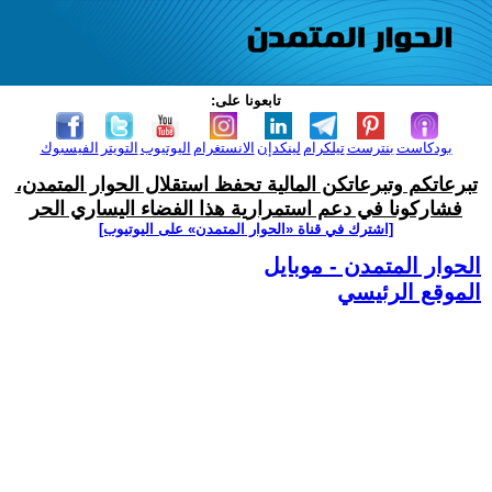
تابعونا على:
بودكاست
بنترست
تيلكرام
لينكدإن
الانستغرام
اليوتيوب
التويتر
الفيسبوك
تبرعاتكم وتبرعاتكن المالية تحفظ استقلال الحوار المتمدن،
فشاركونا في دعم استمرارية هذا الفضاء اليساري الحر
[اشترك في قناة ‫«الحوار المتمدن» على اليوتيوب]
الحوار المتمدن - موبايل
الموقع الرئيسي