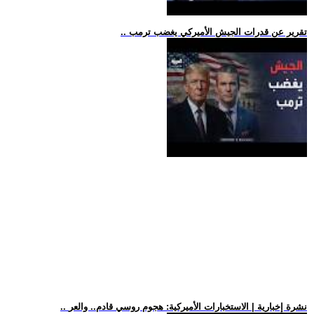
.. تقرير عن قدرات الجيش الأميركي يغضب ترمب
.. نشرة إخبارية | الاستخبارات الأميركية: هجوم روسي قادم.. والعر