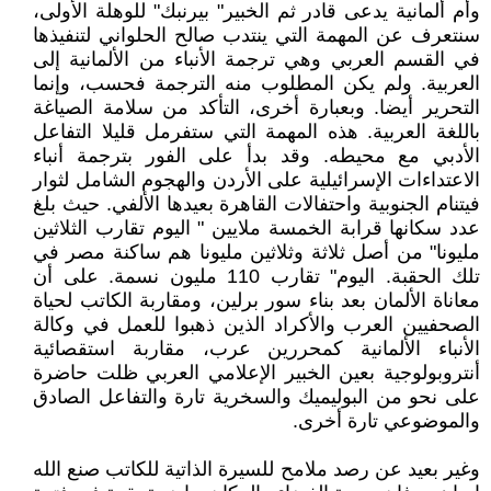
وأم ألمانية يدعى قادر ثم الخبير" بيرنبك" للوهلة الأولى،
سنتعرف عن المهمة التي ينتدب صالح الحلواني لتنفيذها
في القسم العربي وهي ترجمة الأنباء من الألمانية إلى
العربية. ولم يكن المطلوب منه الترجمة فحسب، وإنما
التحرير أيضا. وبعبارة أخرى، التأكد من سلامة الصياغة
باللغة العربية. هذه المهمة التي ستفرمل قليلا التفاعل
الأدبي مع محيطه. وقد بدأ على الفور بترجمة أنباء
الاعتداءات الإسرائيلية على الأردن والهجوم الشامل لثوار
فيتنام الجنوبية واحتفالات القاهرة بعيدها الألفي. حيث بلغ
عدد سكانها قرابة الخمسة ملايين " اليوم تقارب الثلاثين
مليونا" من أصل ثلاثة وثلاثين مليونا هم ساكنة مصر في
تلك الحقبة. اليوم" تقارب 110 مليون نسمة. على أن
معاناة الألمان بعد بناء سور برلين، ومقاربة الكاتب لحياة
الصحفيين العرب والأكراد الذين ذهبوا للعمل في وكالة
الأنباء الألمانية كمحررين عرب، مقاربة استقصائية
أنتروبولوجية بعين الخبير الإعلامي العربي ظلت حاضرة
على نحو من البوليميك والسخرية تارة والتفاعل الصادق
والموضوعي تارة أخرى.
وغير بعيد عن رصد ملامح للسيرة الذاتية للكاتب صنع الله