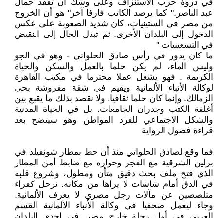
في ذروة حرب الاستنزاف وعلى وشك أن تفقد جمال
عبد الناصر." كما يرصد الكاتب فارقا آخر" هو أن الخروج
من مصر في الستينيات، كان شديد الصعوبة على عكس
الدخول إلى البلدان الأخرى. ثم تبدل الحال إلى النقيض
في التسعينيات "
ما كان يدور في رأس صادق الحلواتي - وهو في الجو
وليس الماء، لم يكن حلما بالعمل والسكن والحياة
الكريمة . فهو يشغل عملا محترما في مكتب القاهرة
لوكالة الأنباء الألمانية ويقيم في شقة مفروشة بحي
الزمالك. وإنما كان حلما ثقافيا. ولا نقصد بذلك ما يقبع بين
أغلفة الكتب وجدران الجامعات. بل في الحياة المدنية
والشكل الاجتماعي للفرد المواطن وهو سيتضح بعد
قراءة فصول الرواية
فما وقع لصادق الحلواتي منذ أن حط بمطار شونفيلد في
برلين الشرقية مع الفجر وحواره مع ضابط أمن المطار
الذي فتح ملف بحث دقيق متأن ومطول، وشروع قلبه
في الدق أمام شاشات لا يراها من مكانه. نرحل كقراء
متلصصين عن مآلات رجل مصري لا يعرف الألمانية.
وجاء ليعمل صحفيا في وكالة الأنباء الألمانية القسم
العربي في أول رحلة خارج مصر. في إحدى البلدان