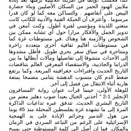
كندا فحسب ،وإنما في أمريكا اللاتينية برمتها بعد إبادة
ملايين الهنود الحمر من السكان الأصليين وبناء حضارة
البيض على أنقاضهم . والتساكن معه كما لو كان قدرا
مرسوما . وأعترف أن الحبكة الفنية والأدبية للكاتب كانت
متعتي اللذيذة ومؤنسي لفترة أطول. وكنت أمعن في
تدوير الجمل والأفكار مرارا حول أي تشابه ممكن بين
الشخوص والأزمنة هنا وهناك .في مستوطنات غزة كما
في مستوطنات أقاليم ثقافية أخرى متعددة زاخرة
ومتناحرة في سياق سفر بحري طويل. فأظل مشدوها
إلى الأحداث متشوقا إلى تفاصيلها ومآلات أبطالها ما بين
الدراما والجاذبية، والاستقصاء المعرفي العالم بتناقضات
التاريخ الحديث وافتراءات جغرافيته المريعة. وكما يرتفع
ضغط الدم كان منسوب الدهشة يتنامى مضمخا بمتعة
هاربة أثناء الانتقال من فصل إلى آخر.
للوهلة الأولى، حينما قرأت عنوان رواية "المسافرون
الإنجليز 1-2 " أخذني الخيال بعيدا صوب دهليز معتم من
التاريخ البشري الحديث. تتدفق عبره تداعيات الذاكرة
المرة إلى ما تشهده غزة بفلسطين المحتلة منذ 45 يوما
من هول التدمير وجرائم الإبادة على يد الهمجية
الإسرائيلية على الرغم من التباعد السردي في الزمان
والمكان. فما إن أصل الى كلمة المستوطنة حتى يسيح