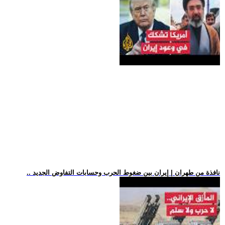
.. نافذة من طهران | إيران بين ضغوط الحرب وحسابات التفاوض الجديد