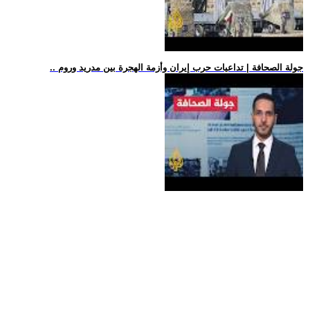
.. جولة الصحافة | تداعيات حرب إيران وأزمة الهجرة بين مدريد وروم