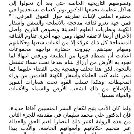
ونصوصهم التاريخية الخاصة حتى بعد أن تحولوا إلى
هياكل عظمية يجمعها الدكتور بوتر كعينات يستخدمها في
مختبره العلمي لإثبات نظريته حول التفوق العرقي." "
فمن جهة تغزو ثقافة مدججة بالأسلحة والسفن وأسفار
الكهنة ونظريات العلوم الحديثة ونصوص التاريخ وأصل
الأعراق أرضا لا تفقه لغتها، ومن جهة أخرى تقاوم الثقافة
المستباحة كل ذلك عزلاء إلا من أغنيات شعبها وحكاياتهم
وسهام صيدهم. جبروت حضارة تواجهه مجموعات
اعتادت أن تصطاد قوتها من الطبيعة وترقص ابتهالا لما
تجود به الأرض من أرزاق لتنام بعدها تحت سماء تشتعل
بالنجوم. لكن هذا تخلف وهمجية يجب القضاء عليهما كما
تنص عليه كتب العلماء وأسفار الكهنة القادمين من وراء
المحيطات. وهكذا تسلب القوة تحت شعارات التنوير
والإصلاح من ذلك الشعب الأرض والسماء والأغنيات
والحياة نفسها."
ولما كان الأدب يتيح لكفاح البشر المنسيين آفاقا جديدة،
فإن الدكتور علي محمد سليمان في مقدمته للجزء الثاني
من هذه الرواية اعتبر ذلك انتصارا لقيم الحق والعدالة
عبر منحهم حكاياتهم وأصواتهم الخاصة، والأدب بهذا