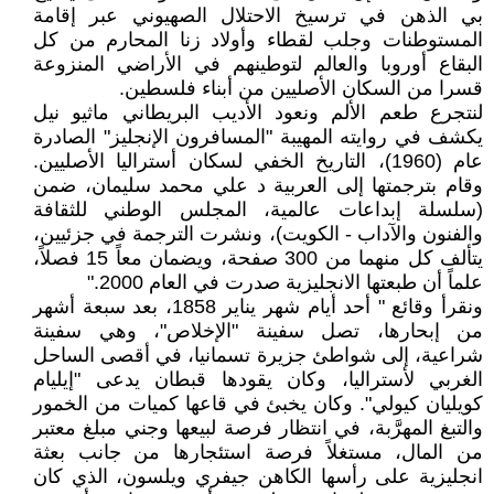
بي الذهن في ترسيخ الاحتلال الصهيوني عبر إقامة
المستوطنات وجلب لقطاء وأولاد زنا المحارم من كل
البقاع أوروبا والعالم لتوطينهم في الأراضي المنزوعة
قسرا من السكان الأصليين من أبناء فلسطين.
لنتجرع طعم الألم ونعود الأديب البريطاني ماثيو نيل
يكشف في روايته المهيبة "المسافرون الإنجليز" الصادرة
عام (1960)، التاريخ الخفي لسكان أستراليا الأصليين.
وقام بترجمتها إلى العربية د علي محمد سليمان، ضمن
(سلسلة إبداعات عالمية، المجلس الوطني للثقافة
والفنون والآداب - الكويت)، ونشرت الترجمة في جزئيين،
يتألف كل منهما من 300 صفحة، ويضمان معاً 15 فصلاً،
علماً أن طبعتها الانجليزية صدرت في العام 2000."
ونقرأ وقائع " أحد أيام شهر يناير 1858، بعد سبعة أشهر
من إبحارها، تصل سفينة "الإخلاص"، وهي سفينة
شراعية، إلى شواطئ جزيرة تسمانيا، في أقصى الساحل
الغربي لأستراليا، وكان يقودها قبطان يدعى "إيليام
كويليان كيولي". وكان يخبئ في قاعها كميات من الخمور
والتبغ المهرَّبة، في انتظار فرصة لبيعها وجني مبلغ معتبر
من المال، مستغلاً فرصة استئجارها من جانب بعثة
انجليزية على رأسها الكاهن جيفري ويلسون، الذي كان