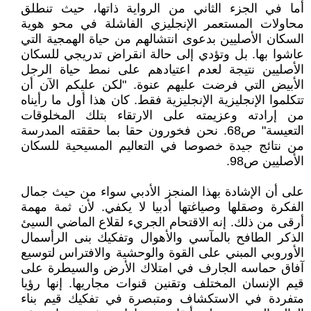
أما في الجزء الثاني من الرواية ذاتها، حيث تنطلق
محاولات المستعمر الإنجليزي الفاشلة في محو هوية
السكان الأصليين بدعوى انتشالهم من حياة الهمجية التي
عاشوا بها. بل وتؤدي إلى حالة انقراض تدريجي للسكان
الأصليين نتيجة لعدم اعتيادهم على نمط حياة الرجل
الأبيض التي فرضت عليهم عنوة. "لكن عليكم الآن أن
تتكلموا الإنجليزية الإنجليزية فقط. كان هذا أول ما رأيناه
من إرادته وعزيمته على الارتقاء بتلك المخلوقات
التعيسة" ص68. نحن فخورون حقا بما حققته المدرسة
من نتائج جيدة خصوصا في التعاليم المسيحية للسكان
الأصليين ص98.
على أن الإشادة بهذا المنجز الأدبي سواء من حيث جمال
الفكرة وصقلها وصياغتها أدبيا لا يكفي. لأن ثمة مهمة
أرقى من ذلك. إنه الاقتحام الجريء لقلاع الماضي السيئ
الذكر الطافح بالمآسي والأهوال وتفكيك بنى الرأسمال
الأوروبي المبني على القوة والوحشية والافتراس لتوسيع
آفاق حماسه الجارف في امتلاك الأرض والسيطرة على
قيم الإنسان المختلف وتقنين قنوات مجاريها. إنها رؤيا
متفردة في الاستكشاف ومتبصرة في تفكيك قيم بناء