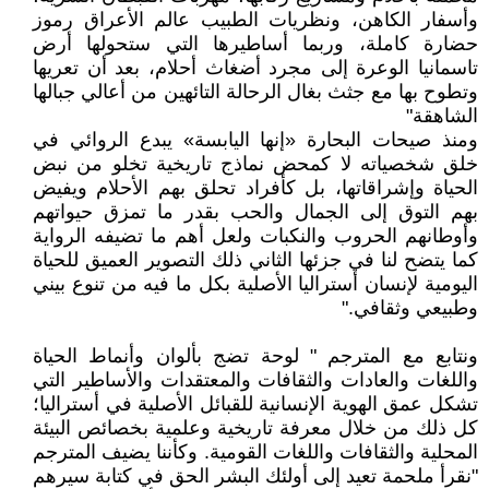
وأسفار الكاهن، ونظريات الطبيب عالم الأعراق رموز
حضارة كاملة، وربما أساطيرها التي ستحولها أرض
تاسمانيا الوعرة إلى مجرد أضغاث أحلام، بعد أن تعريها
وتطوح بها مع جثث بغال الرحالة التائهين من أعالي جبالها
الشاهقة"
ومنذ صيحات البحارة «إنها اليابسة» يبدع الروائي في
خلق شخصياته لا كمحض نماذج تاريخية تخلو من نبض
الحياة وإشراقاتها، بل كأفراد تحلق بهم الأحلام ويفيض
بهم التوق إلى الجمال والحب بقدر ما تمزق حيواتهم
وأوطانهم الحروب والنكبات ولعل أهم ما تضيفه الرواية
كما يتضح لنا في جزئها الثاني ذلك التصوير العميق للحياة
اليومية لإنسان أستراليا الأصلية بكل ما فيه من تنوع بيني
وطبيعي وثقافي."
ونتابع مع المترجم " لوحة تضج بألوان وأنماط الحياة
واللغات والعادات والثقافات والمعتقدات والأساطير التي
تشكل عمق الهوية الإنسانية للقبائل الأصلية في أستراليا؛
كل ذلك من خلال معرفة تاريخية وعلمية بخصائص البيئة
المحلية والثقافات واللغات القومية. وكأننا يضيف المترجم
"نقرأ ملحمة تعيد إلى أولئك البشر الحق في كتابة سيرهم