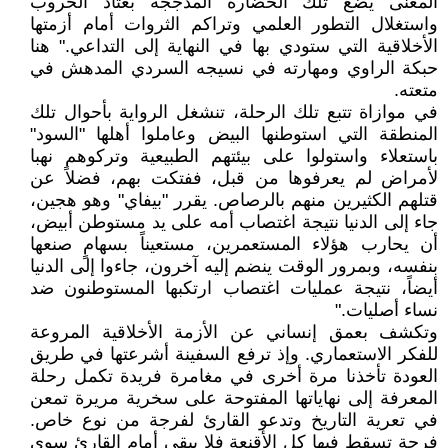
المعنى يضع تلك الحضارة المدججة بعتاد الحروب
واستغلال التطور العلمي وتراكم الثروات أمام أزمتها
الأخلاقية التي ستودي بها في النهاية إلى التداعي." هنا
حبكة الراوي ومهارته في نسيجه السردي المدهش في
متعته.
في موازاة تتبع تلك الرحلة، تنشغل الرواية بأحوال تلك
المنطقة التي استوطنها البيض وعاملوا أهلها "السود"
باستعلاء واستولوا على بيئتهم الطبيعية وتركوهم نهبا
لأمراض لم يعرفوها من قبل، ففتكت بهم، فضلاً عن
قتلهم الكثيرين منهم بالرصاص. يقرر "بيفاي" وهو هجين،
جاء إلى الدنيا نتيجة اغتصاب أمه على يد مستوطن أبيض،
أن يحارب هؤلاء المستعمرين، مستعيناً بسهامٍ صنعها
بنفسه، وبمرور الوقت ينضم إليه آخرون، جاءوا إلى الدنيا
أيضاً، نتيجة عمليات اغتصاب ارتكبها المستوطنون ضد
نساء أصليات."
وتكشف بعمق إنساني عن الأزمة الأخلاقية المروعة
للفكر الاستعماري. وإذ ترفع السفينة أشرعتها في طريق
العودة تأخذنا مرة أخرى في مغامرة فريدة تكمل رحلة
المعرفة إلى نهاياتها المفتوحة على سخرية مريرة تمعن
في تعرية التاريخ وتدعو القارئ لفرجة من نوع خاص.
فرجة تسقط فيها كل الأقنعة فلا يبقى أمام القارئ سوى