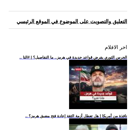
التعليق والتصويت على الموضوع في الموقع الرئيسي
اخر الافلام
.. الحرس الثوري يفرض قواعد جديدة في هرمز.. ما التفاصيل؟ | #التا
.. نافذة من أمريكا | هل تعطل أزمة الثقة إعادة فتح مضيق هرمز؟