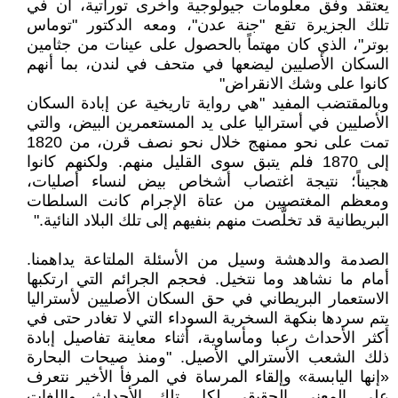
يعتقد وفق معلومات جيولوجية وأخرى توراتية، أن في
تلك الجزيرة تقع "جنة عدن"، ومعه الدكتور "توماس
بوتر"، الذي كان مهتماً بالحصول على عينات من جثامين
السكان الأصليين ليضعها في متحف في لندن، بما أنهم
كانوا على وشك الانقراض"
وبالمقتضب المفيد "هي رواية تاريخية عن إبادة السكان
الأصليين في أستراليا على يد المستعمرين البيض، والتي
تمت على نحو ممنهج خلال نحو نصف قرن، من 1820
إلى 1870 فلم يتبق سوى القليل منهم. ولكنهم كانوا
هجيناً؛ نتيجة اغتصاب أشخاص بيض لنساء أصليات،
ومعظم المغتصبين من عتاة الإجرام كانت السلطات
البريطانية قد تخلَّصت منهم بنفيهم إلى تلك البلاد النائية."
الصدمة والدهشة وسيل من الأسئلة الملتاعة يداهمنا.
أمام ما نشاهد وما نتخيل. فحجم الجرائم التي ارتكبها
الاستعمار البريطاني في حق السكان الأصليين لأستراليا
يتم سردها بنكهة السخرية السوداء التي لا تغادر حتى في
أكثر الأحداث رعبا ومأساوية، أثناء معاينة تفاصيل إبادة
ذلك الشعب الأسترالي الأصيل. "ومنذ صيحات البحارة
«إنها اليابسة» وإلقاء المرساة في المرفأ الأخير نتعرف
على المعنى الحقيقي لكل تلك الأحداث واللغات