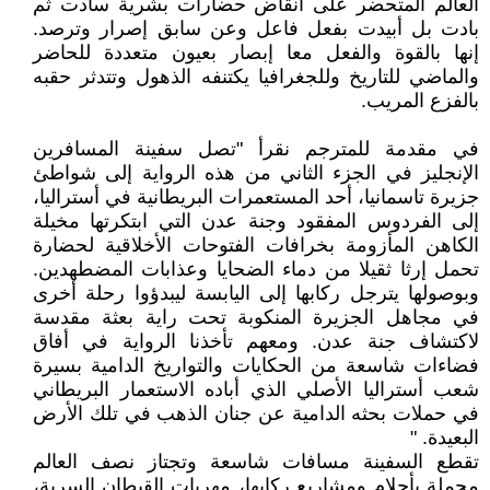
العالم المتحضر على أنقاض حضارات بشرية سادت ثم
بادت بل أبيدت بفعل فاعل وعن سابق إصرار وترصد.
إنها بالقوة والفعل معا إبصار بعيون متعددة للحاضر
والماضي للتاريخ وللجغرافيا يكتنفه الذهول وتتدثر حقبه
بالفزع المريب.
في مقدمة للمترجم نقرأ "تصل سفينة المسافرين
الإنجليز في الجزء الثاني من هذه الرواية إلى شواطئ
جزيرة تاسمانيا، أحد المستعمرات البريطانية في أستراليا،
إلى الفردوس المفقود وجنة عدن التي ابتكرتها مخيلة
الكاهن المأزومة بخرافات الفتوحات الأخلاقية لحضارة
تحمل إرثا ثقيلا من دماء الضحايا وعذابات المضطهدين.
وبوصولها يترجل ركابها إلى اليابسة ليبدؤوا رحلة أخرى
في مجاهل الجزيرة المنكوبة تحت راية بعثة مقدسة
لاكتشاف جنة عدن. ومعهم تأخذنا الرواية في أفاق
فضاءات شاسعة من الحكايات والتواريخ الدامية بسيرة
شعب أستراليا الأصلي الذي أباده الاستعمار البريطاني
في حملات بحثه الدامية عن جنان الذهب في تلك الأرض
البعيدة. "
تقطع السفينة مسافات شاسعة وتجتاز نصف العالم
محملة بأحلام ومشاريع ركابها، مهربات القبطان السرية،