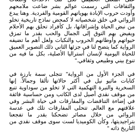
والثقافات التي رسمت عوالم بشر ضاعت ملامحهم
وأودت حروب الإبادة بهوياتهم القومية والفردية. وهنا يبدع
الروائي في خلق شخصياته لا كمحض نماذج تاريخية تخلو
من نبض الحياة وإشراقاتها، بل كأفراد تحلق بهم الأحلام
ويفيض بهم التوق إلى الجمال والحب بقدر ما تمزق
حيواتهم وأوطانهم الحروب والنكبات ولعل أهم ما تضيفه
الرواية كما يتضح لنا في جزئها الثاني ذلك التصوير العميق
للحياة اليومية لإنسان أستراليا الأصلية، بكل ما فيه من
تنوع بيني وطبيعي وثقافي."
في الجزء الأول من الرواية" تتجلى سمة بارزة في
كتابات ماثيو نيل في أكثر حالاتها تألقا وجمالاً. إنها
السخرية والنبرة التهكمية التي لا تخلو من سوداوية تنبع
من موقف نقدي أصيل لدى الكاتب ومن حساسية فائقة
في إضاءة التناقضات والمفارقات في حياة البشر وفي
علاقتهم مع العالم. تتحلى المفارقات تلك في عدسة
الروائي من خلال مصائر تضحكنا بقدر ما تفجعنا
بتراجيديتها، وكأن الكوميديا لست سوى موقف نقدي من
التاريخ ذاته "