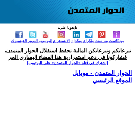
تابعونا على:
بودكاست
بنترست
تيلكرام
لينكدإن
الانستغرام
اليوتيوب
التويتر
الفيسبوك
تبرعاتكم وتبرعاتكن المالية تحفظ استقلال الحوار المتمدن،
فشاركونا في دعم استمرارية هذا الفضاء اليساري الحر
[اشترك في قناة ‫«الحوار المتمدن» على اليوتيوب]
الحوار المتمدن - موبايل
الموقع الرئيسي