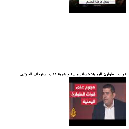
.. قوات الطوارئ اليمنية: خسائر مادية وبشرية عقب استهداف الحوثيي