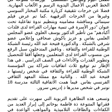
الخط العربي الأعمال اليدوية الرسم و الألعاب المهارية.
فضلا عن خرجات تثقيفية كزيارة مكتبة المختار السوسي
وغيرها من الخرجات الترفيهية .كما تم عرض فيلم
سينمائي ومناقشة مضامينه وبتنظيم ندوة تفاعلية تحت
عنوان "دور الأسرة في تنمية مهارات القراءة لدى فلذات
أكبادهم" من تأطير الدكتور يوسف العلوي عضو المجلس
العلمي بفاس و عزيز باكوش صحافي وإعلامي عضو
شرفي بالشبكة . والدكتورة فتيحة عبد الله رئيسة الشبكة
الوطنية للقراءة والثقافة . وناقش المتدخلون سبل الرفع
من منسوب القراءة لدى المتعلمين وجعلها أفقا للتحصيل
وتطوير القدرات والأداءات في الصف الدراسي . في هذا
الإطار تم توقيع ثلاث اتفاقيات شراكة بين المؤسسة
الشبكة الوطنية للقراءة والثقافة في شخص رئيستها د
فتيحة عبد الله . والثانية مع ممثلة المعهد الثقافي
الفرنسي بفاس. فيما همت الاتفاقية الثالثة مدرسة 18
نونبر في شخص مديرها ذ إدريس سرور.
وتسعى هذه التظاهرة التربوية التي سهرت على تقديم
فقراتها المتنوعة ذة فاطمة بوخاتم إلى إبراز العديد من
الكفاءات والطاقات التلاميذية والمواهب الواعدة في