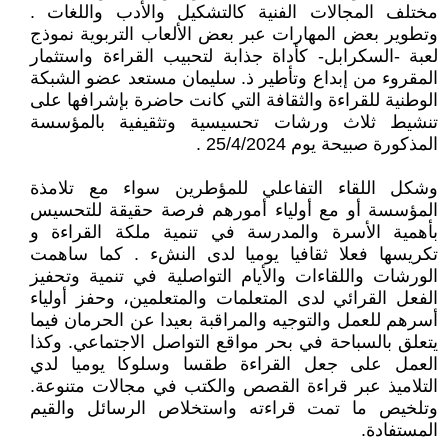
مختلف المجالات الفنية كالتشكيل والأدب واللغات .
وتطوير بعض المهارات عبر بعض الألعاب التربوية نموذج
لعبة -السكرابل- كأداة جذابة لتحبيب القراءة واستثمار
المقروء من إبداع وتأطير ذ. سليمان مستعد عضو الشبكة
الوطنية للقراءة والثقافة التي كانت حاضرة بإشرافها على
تنشيط ثلاث ورشات تحسيسية وتثقيفية بالمؤسسة
المذكورة صبيحة يوم 25/4/2024 .
وشكل اللقاء التفاعلي للمؤطرين سواء مع تلامذة
المؤسسة أو مع أولياء أمورهم فرصة حقيقة للتحسيس
بأهمية الأسرة والمدرسة في تنمية ملكة القراءة و
تكريسها فعلا ثقافيا يوميا لدى النشء . كما ساهمت
الورشات واللقاءات والأيام التواصلية في تنمية وتحفيز
الفعل القرائي لدى المتعلمات والمتعلمين، وحفز أولياء
أسرهم للعمل والتوجيه والمراقبة بعيدا عن الحرمان فيما
يتعلق بالسباحة في بحر مواقع التواصل الاجتماعي. وكذا
العمل على جعل القراءة طقسا وسلوكا يوميا لدي
التلاميذ عبر قراءة القصص والكتب في مجالات متنوعة.
وتلخيص ما تمت قراءته واستخلاص الرسائل والقيم
المستفادة.