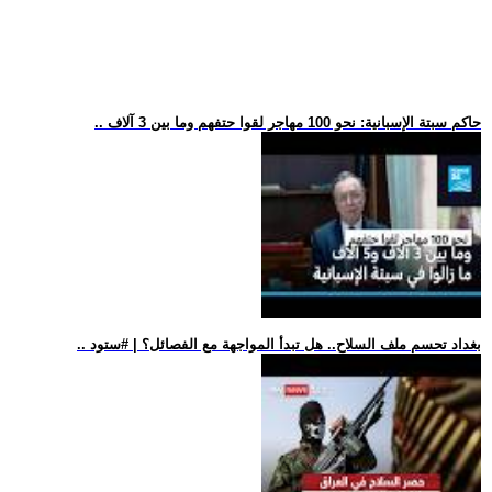
.. حاكم سبتة الإسبانية: نحو 100 مهاجر لقوا حتفهم وما بين 3 آلاف
.. بغداد تحسم ملف السلاح.. هل تبدأ المواجهة مع الفصائل؟ | #ستود