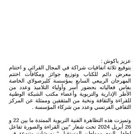
عزيز باكوش :
بتوقيع ثلاثة اتفاقيات شراكة في المجال القرائي و اختتام
معرض دائم للكتاب وتوزيع جوائز ومكافآت اختتم
المهرجان الربيعي السابع بمؤسسة كليرصولاي الخاصة
بفاس فعالياته بحضور أسر وأولياء التلاميذ وعدد من
الأطر الإدارية والتربوية وأعضاء مكتب الشبكة الوطنية
للقراءة والثقافة ونخبة من المثقفين وممثلة عن المركز
الثقافي الفرنسي وعدد من شركاء المؤسسة .
وتميزت هذه التظاهرة الفنية التربوية الممتدة ما بين 22 و
26 أبريل 2024 تحت شعار "بين القراءة والصورة تفاعل
لطفل اليوم ومواطن المستقبل " بورشات متنوعة في