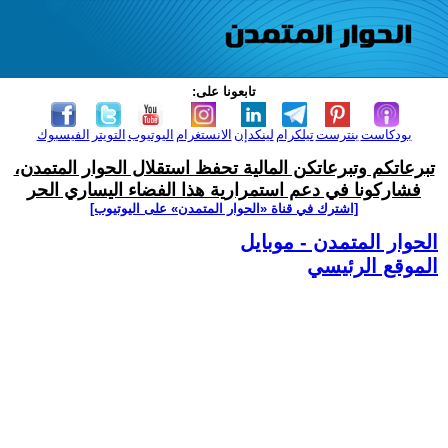
تابعونا على:
بودكاست
بنترست
تيلكرام
لينكدإن
الانستغرام
اليوتيوب
التويتر
الفيسبوك
تبرعاتكم وتبرعاتكن المالية تحفظ استقلال الحوار المتمدن،
فشاركونا في دعم استمرارية هذا الفضاء اليساري الحر
[اشترك في قناة ‫«الحوار المتمدن» على اليوتيوب]
الحوار المتمدن - موبايل
الموقع الرئيسي