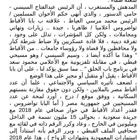
شعلة صماء :
المدهش والمستغرب ، أن الرئيس عبدالفتاح السيسي -
حامي الدستور ، والذي أنهى حكم الأخوان المسلمين /
الرئيس محمد مرسي العياط ، علاقته ب بابا الأقباط
تواضروس أعلاميا / ظاهريا ، جيدة .. زيارات وتهاني
ومجاملات ، ولكن كل المؤشرات ، تدلل على وجود ،
تفرقة دينية ، فلا قادة عسكريين ولا ضباط شرطة كبار
ولا محافظين ولا قضاة ولا رؤوساء جامعات .. من الأقباط
" وهذا ما أكده أيضا د . وسيم السيسي / وهو مسيحي
قبطي ، في مقابلة تلفزيونية مع الأعلامي محمود سعد
في برنامج باب الخلق " .. مما سبق يؤكد لنا ، على أن بابا
الأقباط ، يقبل أو متقبل أو مجبر على هذا الوضع
، لضعف تأثيره السياسي والأجتماعي ، علما أن عدد
أقباط مصر بالملايين - ولكن دون حقوق مقارنة بنسبتهم
السكانية ، ووفق موقع / درج ، أورد لمحة عن عدد
المسيحيين في جمهورية مصر ( أما البابا تواضروس ،
فقدر أعداد الأقباط في حوار صحافي عام 2018 مع
جريدة سعودية ، بحوالى 15 مليون نسمة في الداخل
ومليونين في الخارج ، وعاد وكرر الرقم ذاته في لقائه مع
صحافيي الملف القبطي ، وبرر الرقم بأنه استناداً إلى
استمارات المعمودية وشهادات الزواج ) ، هذا عام 2018