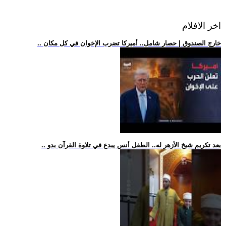
اخر الافلام
.. خارج الصندوق | حصار شامل.. أميركا تضرب الإخوان في كل مكان
.. بعد تكريم شيخ الأزهر له.. الطفل أنس يبدع في تلاوة القرآن بدو