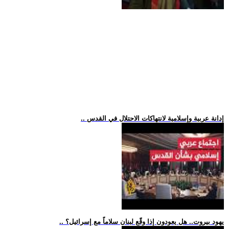
.. إدانة عربية وإسلامية لانتهاكات الاحتلال في القدس
.. يهود بيروت.. هل يعودون إذا وقّع لبنان سلاماً مع إسرائيل؟