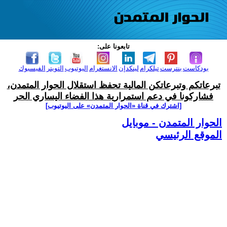
تابعونا على:
بودكاست
بنترست
تيلكرام
لينكدإن
الانستغرام
اليوتيوب
التويتر
الفيسبوك
تبرعاتكم وتبرعاتكن المالية تحفظ استقلال الحوار المتمدن،
فشاركونا في دعم استمرارية هذا الفضاء اليساري الحر
[اشترك في قناة ‫«الحوار المتمدن» على اليوتيوب]
الحوار المتمدن - موبايل
الموقع الرئيسي