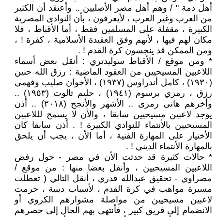
أهل ذمة " / وهم أهل مصر الأصليين .. وأعتقد أن الكثير
من العرب وغير العرب ، لأيعرفون ، بأن النوادي المصرية
الكبيرة ، مقفلة على المسلمين فقط ، أما الأقباط ، فلا
مكان لهم فيها ، لأنهم وفق العقيدة الأسلامية ، كفرة ! ،
ومن الممكن قد ينجسون كرة القدم ! .
* ومن موقع / الأقباط سوليدتري : أنقل بعض أسماء
اللاعبين المسيحيين من العقود الماضية : رزق الله حنين
(١٩٣٠) ، كامل أندراوس (١٩٣٧) ، الأخوان صليب وفهمي
رزق ، رمزي برسوم (١٩٤١) ، حليم تالوت (١٩٥٣) ..
وأخرهم هانى رمزى .. الأشهر والأنجح (٢٠١٨) .. أذن
يوجد لاعبين مسيحيين سابقا ، والأن لا يسمح لللاعبين
المسيحيين بالأنتماء للنوادي الكبيرة ! . أذن سابقا كان
الأختيار على المهارة الفنية ، أما الأن ، يجب أن يلحق
بالمهارة الأنتماء الديني ! .
* حالات كثيرة قد حدثت الأن في مصر - حول رفض
اللاعبين المسيحيين ، وأنقل بعضا منها : من موقع /
مصراوي - تحقيق عبدالله قدري ، أنقل التالي ( تعطلت
مسيرة مواهب في كرة القدم ، لأسباب دينية ، حرمت
لاعبين مسيحيين من مواصلة مشوارهم الكروي أو
الانضمام إلى فريق كبير ، فأنتهى بهم الحال إلى حصرهم