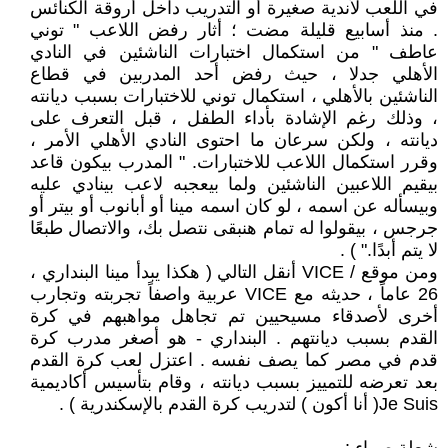
في اللعب لأندية صغيرة أو التدريب داخل أروقة الكنائس
. منذ أسابيع قليلة مضت ؛ أثار رفض اللاعب " توني
عاطف " من استكمال اختبارات الناشئين في النادي
الأهلي جدلا ، حيث رفض أحد المدربين في قطاع
الناشئين بالأهلي ، استكمال توني للاختبارات بسبب ديانته
، وذلك رغم الإشادة بأداء الطفل ، قبل التعرف على
ديانته ، ولكن سرعان ما احتوى النادي الأهلي الأمر ،
وقرر استكمال اللاعب للاختبارات. " المدرب بيكون قاعد
بيقيم اللاعبين الناشئين ولما بيعجبه لاعب بينادي عليه
وبيسأله عن اسمه ، لو كان اسمه مينا أو أبانوب أو بيتر أو
جرجس ، بيقولوا له تمام هنبقى نتصل بك، والاتصال طبعًا
لا يتم أبدًا." ) .
ومن موقع / VICE أنقل التالي ( هكذا يبدأ مينا البنداري ،
26 عاماً ، حديثه مع VICE عربية واصفاً تجربته وتجارب
أخرى لأصدقاء مسيحيين تم تجاهل مواهبهم في كرة
القدم بسبب ديانتهم . البنداري - هو أصغر مدرب كرة
قدم في مصر كما يصف نفسه . اعتزل لعب كرة القدم
بعد تعرضه للتمييز بسبب ديانته ، وقام بتأسيس أكاديمية
Je Suis( أنا أكون ) لتدريب كرة القدم بالإسكندرية ) .