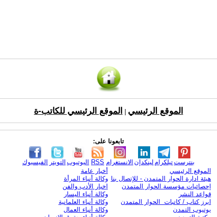
الموقع الرئيسي
الموقع الرئيسي للكاتب-ة
|
تابعونا على:
بنترست
تيلكرام
لينكدإن
الانستغرام
RSS
اليوتيوب
التويتر
الفيسبوك
الموقع الرئيسي
أخبار عامة
هيئة ادارة الحوار المتمدن - للإتصال بنا
وكالة أنباء المرأة
إحصائيات مؤسسة الحوار المتمدن
اخبار الأدب والفن
قواعد النشر
وكالة أنباء اليسار
ابرز كتاب / كاتبات الحوار المتمدن
وكالة أنباء العلمانية
يوتيوب التمدن
وكالة أنباء العمال