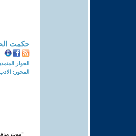
حكمت الح
الحوار المتمدن-العدد: 7967 - 4
المحور: الادب
"موت مدفع