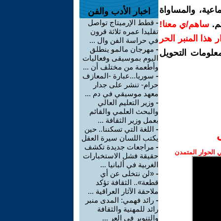
اعية، والمساواة
اخبار الأدب والفن
-
قطط الإرميتاج تواصل
م.
ساهم/ي معنا!
تقليدا عمره ثلاثة قرون
رار هذا المنبر الحر
في حراسة الفن وال ...
-
مهرجان مالمو ينطلق
معلومات التحويل
اليوم بموسيقى وفعاليات
وأطعمة من مختلف أن ...
-
سوريا...عبارة -المعازف
حرام- تنشر على جدار
معهد موسيقي في دم ...
-
وزير التعليم العالي
والبحث العلمي والقائم
بعمل وزير الثقافة ...
-
اللغة التي تسكننا.. حين
يكتب اللسان سيرة العقل
-
مراجعات جديدة تكشف
الحوار المتمدن
حقيقة فشل الاستخبارات
الغربية في ألبانيا ...
-
«لن نتخلى عن أي
قطعة».. الثقافة تؤكد
ملاحقة الآثار العراقية ...
-
رائد فهمي: المدى منبر
رائد للمهنية والثقافة
والتنوير في العر ...