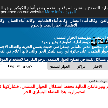
ة التصفح والنشر، الموقع يستخدم بعض أنواع الكوكيز نرجو النق
More info - المزيد
experience on our website
الفن
-
وكالة أنباء اليسار
-
وكالة أنباء العلمانية
-
وكالة أنباء العمال
-
وكا
الاقتصاد
-
اخبار الطب والعلوم
 الرئيسي لمؤسسة الحوار المتمدن
، علمانية، ديمقراطية، تطوعية وغير ربحية
ل مجتمع مدني علماني ديمقراطي حديث يضمن الحرية والعدالة الاجتم
حوار المتمدن على جائزة ابن رشد للفكر الحر والتى نالها أعلام في الفك
م مشاكل تقنية في تصفح الحوار المتمدن نرجو النقر هنا لاستخدام الموقع
كوردي
English
الاخبار
مراكز
الحوار المتمدن
 موت مدفعي
 وتبرعاتكن المالية تحفظ استقلال الحوار المتمدن، فشاركونا 
استمرارية هذا الفضاء اليساري الحر