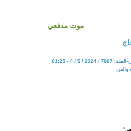
موت مدفعي
اج
202 / 5 / 4 - 01:25
 والفن
ي"