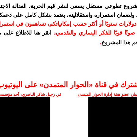
شروع تطوعي مستقل يسعى لنشر قيم الحرية، العدالة الاجتم
. ولضمان استمراره واستقلاليته، يعتمد بشكل كامل على دعمك
دعمكم بمبلغ 10 دولارات سنويًا أو أكثر حسب إمكانياتكم، تساهمون في استم
وتًا قويًا للفكر اليساري والتقدمي
،
انقر هنا للاطلاع على 
م هذا المشروع
.
شترك في قناة «الحوار المتمدن» على اليوتيوب
ز، عضو هيئة إدارة الحوار المتمدن
في رحيل شاكر الناصري، أحد مؤسسي 