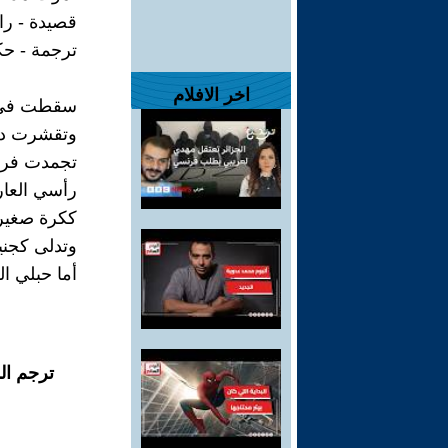
قصيدة - را
ترجمة - ح
اخر الافلام
سقطت في ر
وتقشرت دا
تجمدت فرو
رأسي العار
ككرة صغير
وتدلى كجن
أما حبلي ا
ترجم ال