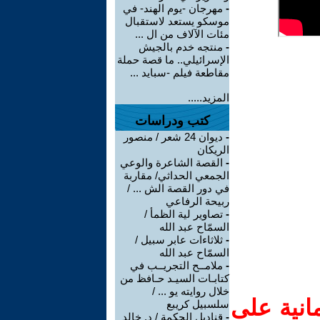
-
مهرجان -يوم الهند- في
موسكو يستعد لاستقبال
مئات الآلاف من ال ...
-
منتجه خدم بالجيش
الإسرائيلي.. ما قصة حملة
مقاطعة فيلم -سبايد ...
المزيد.....
كتب ودراسات
-
ديوان 24 شعر / منصور
الريكان
-
القصة الشاعرة والوعي
الجمعي الحداثي/ مقاربة
في دور القصة الش ... /
ربيحة الرفاعي
-
تصاوير لية الظمأ /
السمّاح عبد الله
-
ثلاثاءات عابر سبيل /
السمّاح عبد الله
-
ملامــح التجريــب في
كتابـات السيـد حـافظ من
خلال روايته يو ... /
انية على
سلسبيل كريبع
-
قناديل الحكمة / د. خالد