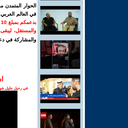
الحوار المتمدن م
في العالم العربي
ب
والمستقل، ليبقى ص
والمشاركة في دع
ا‫
في رحيل جليل شهبا