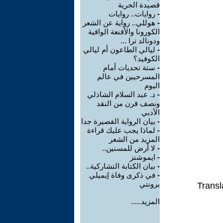
قصيدة الحرية
-
روايات.. روايات
-
هوللي.. رواية عن الشعر
الكورونا والأقنعة الواقية
ودونالد ترا ...
-
ليالي الطاعون أم ليالي
الكوفيد؟
-
ستة تحديات أمام
المسرحيين في عالم
اليوم
-
د. عبد السلام الشاذلي
ونصف قرن من النقد
الأدبي
-
بيان الرواية القصيرة جدا
-
لماذا يجب عليك قراءة
المزيد من الشعر
-
لا أرض للمسنين..
-
ايموشنز
-
بيان الكتابة التشاركية..
-
في ذكرى وفاة إيميلي
برونتي
Transl
المزيد.....