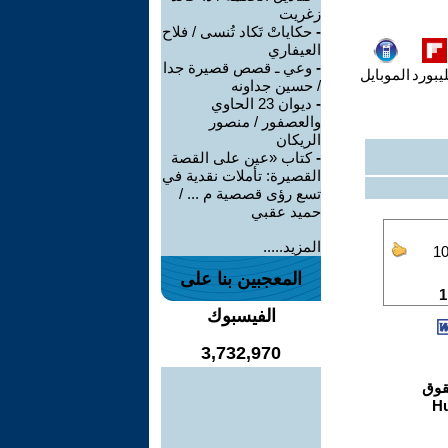
زغريت
-
حكاياتْ تَكاد تُنسى / فلاح
العيفاري
-
وعي ـ قصص قصيرة جدا
يبورد
الموبايل
/ حسين جداونه
-
ديوان 23 الحاوي
والعصفور / منصور
الريكان
-
كتاب «عين على القصة
القصيرة: تأملات نقدية في
تسع رؤى قصصية م ... /
حميد عقبي
المزيد.....
المعجبين بنا على
الفيسبوك
3,732,970