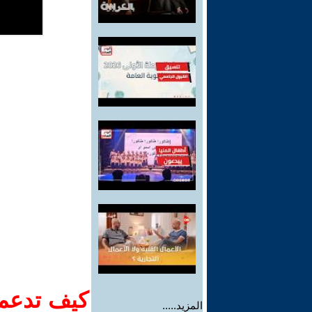
كيف تدعم-
المزيد.....