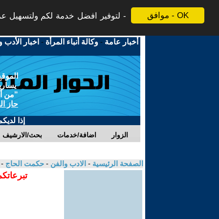
موافق - OK
لتوفير افضل خدمة لكم ولتسهيل عملي
أخبار عامة
-
وكالة أنباء المرأة
-
اخبار الأدب و
الموقع
يسارية
"من أج
حاز ال
إذا لديك
الزوار
اضافة/خدمات
بحث/الارشيف
الصفحة الرئيسية
-
الادب والفن
-
حكمت الحاج
-
تبرعاتكم