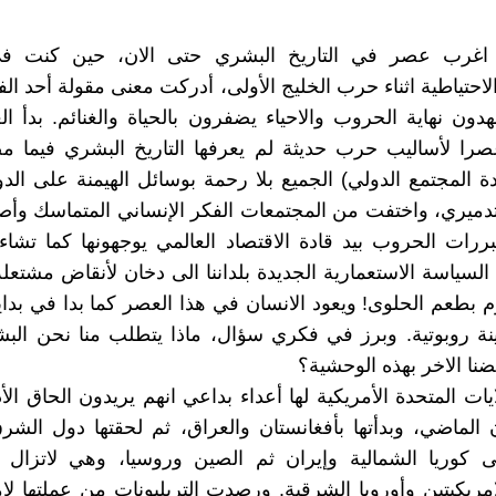
 اغرب عصر في التاريخ البشري حتى الان، حين كنت ف
احتياطية اثناء حرب الخليج الأولى، أدركت معنى مقولة أحد الف
دون نهاية الحروب والاحياء يضفرون بالحياة والغنائم. بدأ ال
صرا لأساليب حرب حديثة لم يعرفها التاريخ البشري فيما م
ادة المجتمع الدولي) الجميع بلا رحمة بوسائل الهيمنة على الدو
تدميري، واختفت من المجتمعات الفكر الإنساني المتماسك وأصب
رات الحروب بيد قادة الاقتصاد العالمي يوجهونها كما تشاء
لسياسة الاستعمارية الجديدة بلداننا الى دخان لأنقاض مشتعل
م بطعم الحلوى! ويعود الانسان في هذا العصر كما بدا في بداي
نة روبوتية. وبرز في فكري سؤال، ماذا يتطلب منا نحن الب
نا الاخر بهذه الوحشية؟
ات المتحدة الأمريكية لها أعداء بداعي انهم يريدون الحاق الأ
ن الماضي، وبدأتها بأفغانستان والعراق، ثم لحقتها دول الش
ى كوريا الشمالية وإيران ثم الصين وروسيا، وهي لاتزال 
امريكيتين وأوروبا الشرقية. ورصدت التريليونات من عملتها لامت