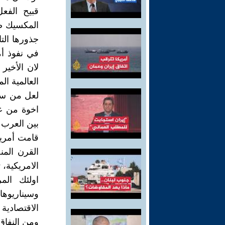
قبيح الفعل
المكسيك ضمن
جذورها الت
في نفوذ أم
لان الأخير 
العالمية ال
لعل من سخر
اخوة من عا
بين العرب و
قامت أمريك
القرن الم
الامريكية، 
اولئك الم
وسيناريوهات
الاقتصادية
ومن النفاق