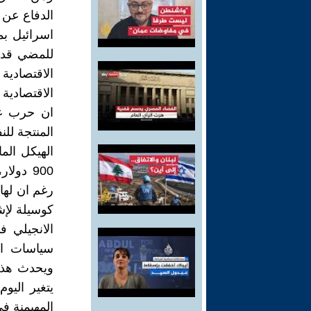
الدفاع عن 
اسرائيل بم
للمضي قدما
الاقتصادية 
الاقتصادية ا
ان حرب غرب
المنتجة للن
الهيكل الم
900 دو
كوسيلة لإش
الانجيلي 
سياسات الي
ويحدث هذا 
يتغير اليوم
المهيمنة في