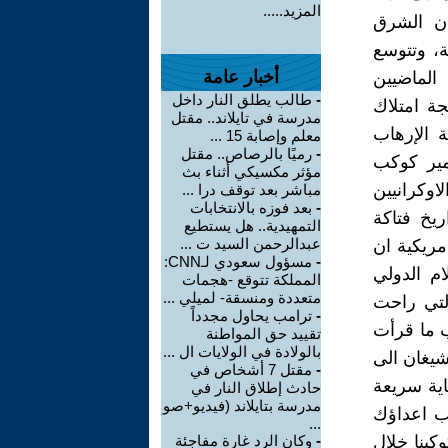
المزيد.....
ان الشرق
ة، وتتوسع
أخبار عامة
الماضيين
-
طالب يطلق النار داخل
جة امتلاك
مدرسة في تايلاند.. مقتل
ة الإرهاب
معلم وإصابة 15 ...
-
رميًا بالرصاص.. مقتل
مير كوكب
مؤثر مكسيكي أثناء بث
اوكرانيين
مباشر بعد توقف درا ...
-
بعد فوزه بالانتخابات
يخ فتاكة
التمهيدية.. هل يستطيع
عبدالرحمن السيد ت ...
الامريكية ان
-
مسؤول سعودي لـCNN:
م الدولي
المملكة تتوقع -هجمات
متعددة ومنسقة- لميلي ...
التي راحت
-
ترامب يحاول مجدداً
ب ما قرأت
تقييد حق المواطنة
بالولادة في الولايات ال ...
شيغان الى
-
مقتل 7 أشخاص في
ية سريعة
حادث إطلاق النار في
مدرسة بتايلاند (فيديو+صو
ب اعداؤك
...
كبنا خلال
-
وكان الرد غارة مفاجئة