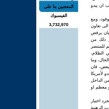
ب ان يبدو
المعجبين بنا على
الفيسبوك
وقود، ومع
3,732,970
الى تعاون
يان يرفض
ير ذلك من
م للمنتصر
 الظلام،
لحال، وما
لبعض، فان
و لأمريكا
من الداخل
و معظم او
رد اختيار
ب الرهيبة