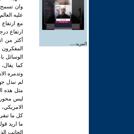
وان تسمح ل
عليه العالم
مع ارتفاع 
ارتفاع درج
أكثر من ا
المزيد.....
المفكرون ا
الوسائل با
كما يقال،
وتدمره الا
لم نبذل جه
مثل هذه ال
ليس محورا 
الامريكي، 
كل ما تبقى
ما اريد قو
الجانب الذ