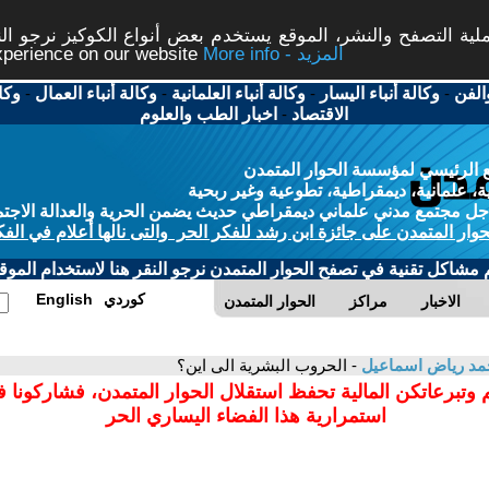
ة التصفح والنشر، الموقع يستخدم بعض أنواع الكوكيز نرجو النق
More info - المزيد
experience on our website
الفن
-
وكالة أنباء اليسار
-
وكالة أنباء العلمانية
-
وكالة أنباء العمال
-
وكا
الاقتصاد
-
اخبار الطب والعلوم
 الرئيسي لمؤسسة الحوار المتمدن
، علمانية، ديمقراطية، تطوعية وغير ربحية
ل مجتمع مدني علماني ديمقراطي حديث يضمن الحرية والعدالة الاجتم
حوار المتمدن على جائزة ابن رشد للفكر الحر والتى نالها أعلام في الفك
م مشاكل تقنية في تصفح الحوار المتمدن نرجو النقر هنا لاستخدام الموقع
كوردي
English
الاخبار
مراكز
الحوار المتمدن
مد رياض اسماعيل
- الحروب البشرية الى اين؟
 وتبرعاتكن المالية تحفظ استقلال الحوار المتمدن، فشاركونا 
استمرارية هذا الفضاء اليساري الحر