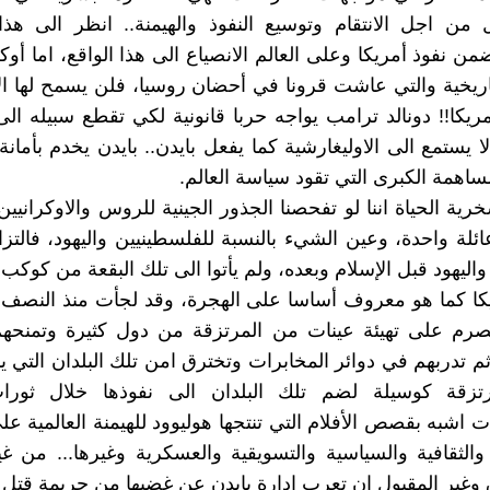
 من اجل الانتقام وتوسيع النفوذ والهيمنة.. انظر الى هذا
 نفوذ أمريكا وعلى العالم الانصياع الى هذا الواقع، اما أوكر
اريخية والتي عاشت قرونا في أحضان روسيا، فلن يسمح لها ال
ريكا!! دونالد ترامب يواجه حربا قانونية لكي تقطع سبيله ال
لا يستمع الى الاوليغارشية كما يفعل بايدن.. بايدن يخدم بأمان
مساهمة الكبرى التي تقود سياسة العالم.
ية الحياة اننا لو تفحصنا الجذور الجينية للروس والاوكرانيين
ئلة واحدة، وعين الشيء بالنسبة للفلسطينيين واليهود، فالتز
اليهود قبل الإسلام وبعده، ولم يأتوا الى تلك البقعة من كوكب 
ا كما هو معروف أساسا على الهجرة، وقد لجأت منذ النصف ا
نصرم على تهيئة عينات من المرتزقة من دول كثيرة وتمنحهم
ثم تدربهم في دوائر المخابرات وتخترق امن تلك البلدان التي ين
رتزقة كوسيلة لضم تلك البلدان الى نفوذها خلال ثورا
 اشبه بقصص الأفلام التي تنتجها هوليوود للهيمنة العالمية عل
 والثقافية والسياسية والتسويقية والعسكرية وغيرها... من غ
 وغير المقبول ان تعرب ادارة بايدن عن غضبها من جريمة قتل مع