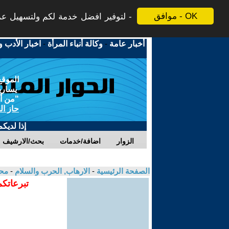
موافق - OK
لتوفير افضل خدمة لكم ولتسهيل عملي
أخبار عامة
-
وكالة أنباء المرأة
-
اخبار الأدب و
الموقع
يسارية
"من أج
حاز ال
إذا لديك
الزوار
اضافة/خدمات
بحث/الارشيف
الصفحة الرئيسية
-
الارهاب, الحرب والسلام
-
مح
تبرعاتكم