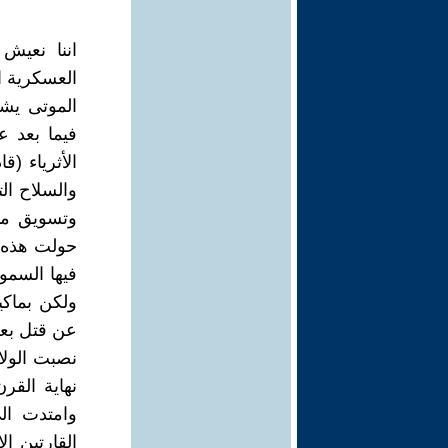
اننا نعيش
العسكرية ال
الموتى يشه
فيما بعد ع
الأثرياء (ق
والسلاح ال
وتسويق مبر
حولت هذه ا
فيها السمو
ولكن بماكي
عن قتل بعض
نصبت الولاي
نهاية القر
وامتدت ال
القارتين ال