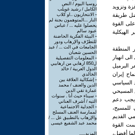
روسيا اليوم / النص
زة وتزويد
الكامل / رشيد غويلب
-
الانتحاريون ..او كلاب
ضل طريقة
النار ...المتوهمون بجنة لم
على القوة
يحصلوا عليه ... / عباس
عبود سالم
 الهيكلية
-
البيئة الفكرية الحاضنة
للتطرّف والإرهاب ودور
الجامعات في الت ... / عبد
 المنطقة
الحسين شعبان
لى انهيار
-
المعلومات التفصيلية
ل850 ارهابي من ارهابيي
ر البرميل
الدول العربية / خالد
ماح إيران
الخالدي
-
إشكالية العلاقة بين
شهد السياسي
الدين والعنف / محمد
عمارة تقي الدين
ن المسيحي
-
سيناء حيث أنا . سنوات
 يجب دعم
التيه / أشرف العناني
-
الجدلية الاجتماعية
ي للمسيح،
لممارسة العنف المسلح
مي القديم
والإرهاب بالتطبيق عل ... /
محمد عبد الشفيع عيسى
يست القوة
لما أفضل،
المزيد.....