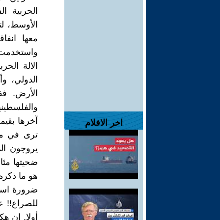
الحربية ا
الأوسط، لت
معها انفا
واستخدمت أ
الالة الحر
الدولي، وأ
الأرض. ففي
والفلسطين
اخر الافلام
ترى في موا
يروجون الى
ضحيتها مئا
هو ما ذكره
ضرورة استخ
للصراع!! 
أولا. ان ه