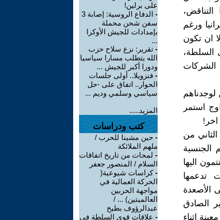
على برلين!
 التناقض،
-
الدفاع الروسية: إصابة 3
سفن شحن محملة
انيا ورغم
بإمدادات للجيش الأوكرا
ا ان تكون
...
-
تقرير: نزع سلاح حزب
ى السلطة،
الله يتطلب مسارا سياسيا
ة الشركات
ودورا أكبر للجيش ...
-
فنزويلا.. أولى جلسات
الحوار.. اتفاق على -حل
 لوجدناهم
سياسي وسلمي وديم ...
اوج استمر
المزيد.....
اخر!
كتب ودراسات
لثاني من
-
حين مشينا للحرب /
ملهم الملائكة
 الجنسية
-
لمحات من تاريخ اتفاقات
تمون اليها
السلام / المنصور جعفر
-
كراسات شيوعية(
ت تدعمها
الحركة العمالية في
ى الأصعدة
مواجهة الحربين
العالميتين) ... /
ير الصادق
عبدالرؤوف بطيخ
ينة اثناء
-
علاقات قوى السلطة في