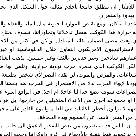
لأفكار ان تنطلق جامحا بأحلام مثاليه حول الشكل الذي يج
 بهدوء واستقرار.
عدد السكان، ومع تقلص الموارد الحيوية مثل الماء والغذاء وال
ه حرارة هذا الكوكب بفضل تدخلاتنا وتجاوزاتنا، فسوف نحتاج 
ي وقت مضى لضمان بقائنا المتبادل. ولكن في كثير من الاح
لاستراتيجيون الامريكيون التعاون خلال الدبلوماسية او غ
عتبارهم ساذجين وغير جديرين بالثقة وغير عمليين. تذهب الغنائ
 لكن الكوكب الذي تدمره حرب نووية حرارية، وتلقي بها في
شعاعات، والمرض والموت، لن يقدم النصر لأي شخص بطبيعة ا
ودنا لإنهاء الحرب بدلا من الاستمرار في الحرب ضد بعضنا ا
صراعات سوف تضع حدا لنا عاجلا ام اجلا. في الواقع اسوء عد
او مجموعه اخرى من الاعداء المتخيلين من خارجها، بل هو 
فهم لا يزالون أخطر الكائنات في العالم والنوع القادر على مح
 من البشر، ناهيك عن أنفسهم بهذه الحماقة.
له ان الناس قد يستفيدون من بعض التفكير الاعمق الى جانب مج
ي يدعمونه فيما يتعلق بالأوضاع في غزه واوكرانيا وجميع الحرو