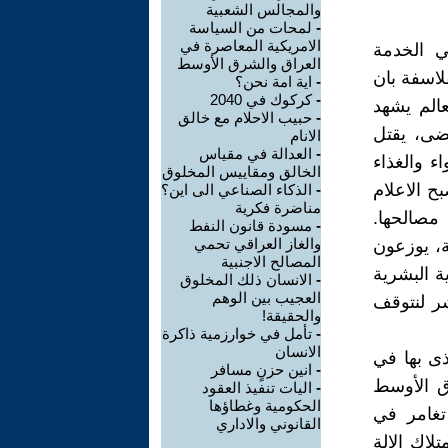
والمجالس الشعبية
-
لمحات من السياسة
الامريكية المعاصرة في
ي الخدمة
العراق والشرق الأوسط
لاسفة بان
-
اية امة نحن؟
-
كركوك في 2040
عالم يشهد
-
حبيب الاحلام مع خالق
ضى، يقتل
الانام
-
العدالة في مقياس
اء والغذاء
الخالق ومقاييس المخلوق
ح الاعلام
-
الذكاء الصناعي الى اين؟
مناضرة فكرية
 مصالحها.
-
مسودة قانون النفط
والغاز العراقي تحمي
ة، يوزعون
المصالح الاجنبية
ة البشرية
-
الانسان ذلك المخلوق
العجيب بين الوهم
شر لنتوقف
والحقيقة!
-
تأمل في خوارزمية ذاكرة
الانسان
ذى بها في
-
انين حزنٍ مسافر
رق الأوسط
-
اليات تنفيذ العقود
الحكومية وغطاؤها
تغامر في
القانوني والاداري
لاك الالة