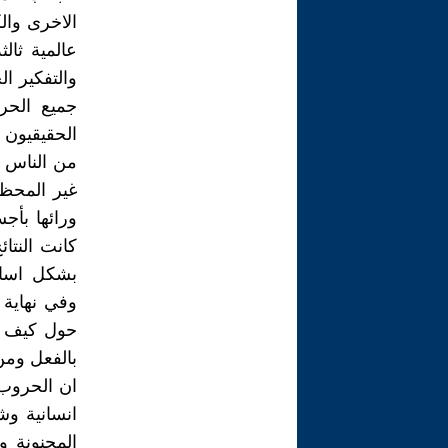
الاخرى والك
عالمية ثا
والتفكير ا
جميع الحر
الحقيقيون 
من الناس ا
غير المحظو
ورائها بأج
كانت النتا
بشكل اساس
وفي نهاية 
حول كيف او
بالفعل وم
ان الحروب 
انسانية وش
المجنونة و