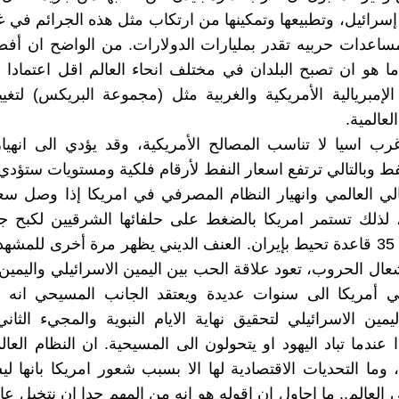
إسرائيل، وتطبيعها وتمكينها من ارتكاب مثل هذه الجرائم في غ
ساعدات حربيه تقدر بمليارات الدولارات. من الواضح ان أف
 هو ان تصبح البلدان في مختلف انحاء العالم اقل اعتمادا 
الإمبريالية الأمريكية والغربية مثل (مجموعة البريكس) لتغيير
لعالمية.
 اسيا لا تناسب المصالح الأمريكية، وقد يؤدي الى انهيار
فط وبالتالي ترتفع اسعار النفط لأرقام فلكية ومستويات ستؤدي ا
الي العالمي وانهيار النظام المصرفي في امريكا إذا وصل سع
لار، لذلك تستمر امريكا بالضغط على حلفائها الشرقيين لكبح ج
رغم ان لها 35 قاعدة تحيط بإيران. العنف الديني يظهر مرة أخرى للم
عال الحروب، تعود علاقة الحب بين اليمين الاسرائيلي واليمي
في أمريكا الى سنوات عديدة ويعتقد الجانب المسيحي انه
مين الاسرائيلي لتحقيق نهاية الايام النبوية والمجيء الثان
عندما تباد اليهود او يتحولون الى المسيحية. ان النظام العال
، وما التحديات الاقتصادية لها الا بسبب شعور امريكا بانها ل
 العالم.. ما احاول ان اقوله هو انه من المهم جدا ان نتخيل عا