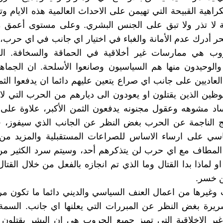
راهية القبيحة التي تهيمن على الاحداث العالمية هذه الايام و
لثة لا تذر ولا تبق على الجنس البشري. وعلى مستوى أعمق 
لحر أدرك عدم الأمانة والغباء في اختيار اي جانب في اي حرب،
وب هي ممارسات غير أخلاقية في الحماقة والسخافة. ال
والوحيدون منها هم السياسيون وصانعوا الأسلحة. ان الجماهي
لعاديين على جانب اي صراع يتعين عليهم دائما ان يدفعوا الثمن
ظين الذين يقتلون او يعودون الى ديارهم من الحرب التي ل
ساد مشوهه وعقول مجنونه يدفعون الثمن الأكبر، علاوة على
ئج الناجمة عن الحرب بغض النظر عن الجانب الذي سيفوز، ف
ي على ارساء الاساس للصراعات المستقبلية والمزيد من
المطاف مع اي حرب لن يتذكرهم أحد، وسيتم سرد الكثير من 
 لماذا بدا القتال وما الذي تم انجازه بالفعل من خلال القتا
ن خسر.
وغيرها من اعمال العنف السياسي والديني دائما ما تكون م
ريرة بغض النظر عن المبررات التي يعلنها اي جانب. السمة
غير الاخلاقية التي تميز جميع الحروب هي ان البشر يقتلو