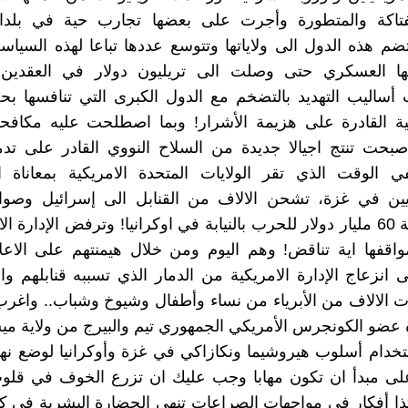
لفتاكة والمتطورة وأجرت على بعضها تجارب حية في بلد
ضم هذه الدول الى ولاياتها وتتوسع عددها تباعا لهذه السياس
قها العسكري حتى وصلت الى تريليون دولار في العقدين 
ساليب التهديد بالتضخم مع الدول الكبرى التي تنافسها بح
بية القادرة على هزيمة الأشرار! وبما اصطلحت عليه مكافح
صبحت تنتج اجيالا جديدة من السلاح النووي القادر على تد
 الوقت الذي تقر الولايات المتحدة الامريكية بمعاناة ال
يين في غزة، تشحن الالاف من القنابل الى إسرائيل وصوار
آخرها بقيمة 60 مليار دولار للحرب بالنيابة في اوكرانيا! وترفض الإدارة 
قفها اية تناقض! وهم اليوم ومن خلال هيمنتهم على الاعلا
 انزعاج الإدارة الامريكية من الدمار الذي تسببه قنابلهم و
ت الالاف من الأبرياء من نساء وأطفال وشيوخ وشباب.. واغر
 عضو الكونجرس الأمريكي الجمهوري تيم والبيرج من ولاية مي
دام أسلوب هيروشيما ونكازاكي في غزة وأوكرانيا لوضع نها
على مبدأ ان تكون مهابا وجب عليك ان تزرع الخوف في قلو
كذا أفكار في مواجهات الصراعات تنهي الحضارة البشرية في كو