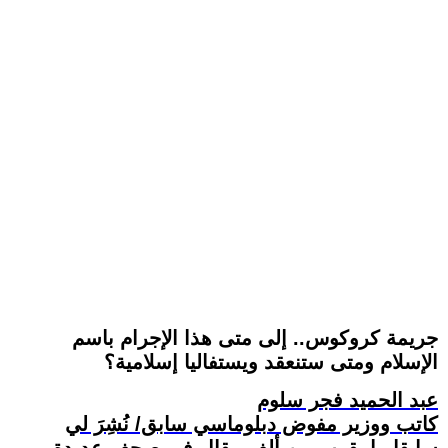
جريمة كروكوس.. إلى متى هذا الإجرام باسم
الإسلام ومتى ستنعقد ويستفاليا إسلامية؟
عبد الحميد فجر سلوم
كاتب ووزير مفوض دبلوماسي سابق/ نُشِرَ لي
سابقا ما يقرب من ألف مقال في صحف عديدة