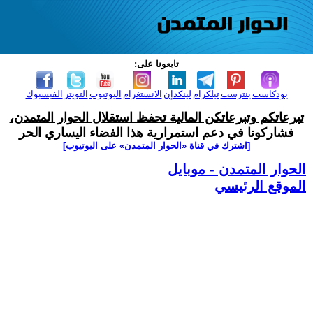
تابعونا على:
بودكاست
بنترست
تيلكرام
لينكدإن
الانستغرام
اليوتيوب
التويتر
الفيسبوك
تبرعاتكم وتبرعاتكن المالية تحفظ استقلال الحوار المتمدن،
فشاركونا في دعم استمرارية هذا الفضاء اليساري الحر
[اشترك في قناة ‫«الحوار المتمدن» على اليوتيوب]
الحوار المتمدن - موبايل
الموقع الرئيسي