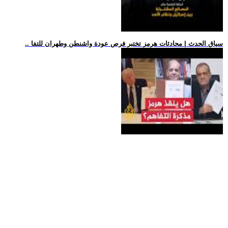
.. سياق الحدث | محادثات هرمز تختبر فرص عودة واشنطن وطهران للتفا