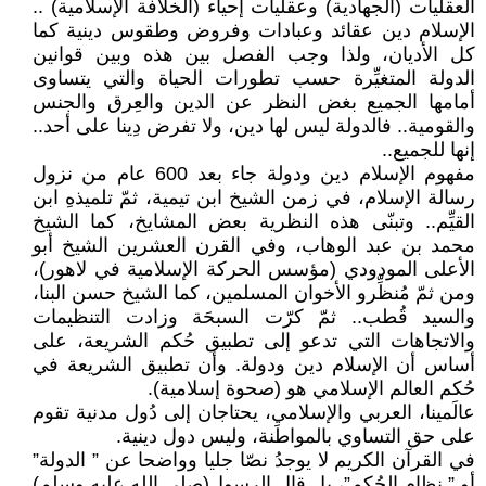
العقليات (الجهادية) وعقليات إحياء (الخلافة الإسلامية) ..
الإسلام دين عقائد وعبادات وفروض وطقوس دينية كما
كل الأديان، ولذا وجب الفصل بين هذه وبين قوانين
الدولة المتغيِّرة حسب تطورات الحياة والتي يتساوى
أمامها الجميع بغض النظر عن الدين والعِرق والجنس
والقومية.. فالدولة ليس لها دين، ولا تفرض دِينا على أحد..
إنها للجميع..
مفهوم الإسلام دين ودولة جاء بعد 600 عام من نزول
رسالة الإسلام، في زمن الشيخ ابن تيمية، ثمّ تلميذهِ ابن
القيِّم.. وتبنّى هذه النظرية بعض المشايخ، كما الشيخ
محمد بن عبد الوهاب، وفي القرن العشرين الشيخ أبو
الأعلى المودودي (مؤسس الحركة الإسلامية في لاهور)،
ومن ثمّ مُنظِّرو الأخوان المسلمين، كما الشيخ حسن البنا،
والسيد قُطب.. ثمّ كرّت السبحَة وزادت التنظيمات
والاتجاهات التي تدعو إلى تطبيق حُكم الشريعة، على
أساس أن الإسلام دين ودولة. وأن تطبيق الشريعة في
حُكم العالم الإسلامي هو (صحوة إسلامية).
عالَمينا، العربي والإسلامي، يحتاجان إلى دُول مدنية تقوم
على حق التساوي بالمواطَنة، وليس دول دينية.
في القرآن الكريم لا يوجدُ نصّا جليا وواضحا عن ” الدولة”
أو ” نظام الحُكم”، بل قال الرسول(صلى الله عليه وسلم)