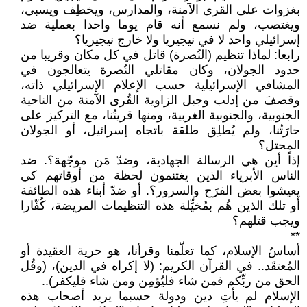
بغزوات على القرى الآمنة، والمدارس، ويخطِف ويسبي،
ويغتصب، ولم نسمع أنه قام يوما واحدا بعملية ضد
إسرائيلي واحد لا في نيجيريا ولا خارج نيجيريا؟
رابعا: لماذا تنظيم (النُصرة) قاتل في كل مكان وقريبا من
حدود الجولان، وكان مقاتلي النُصرة يتعالجون في
المشافي الإسرائيلية حسب الإعلام الإسرائيلي ذاته،
وقصفَ من إدلب وجبل الزاوية القُرى الآمنة من الناحية
الجنوبية، والجنوبية الغربية، ومنها قريتُنا، مع التركيز على
حارَتُنا، ولم يُطلِق طلقة باتجاه إسرائيل، أو الجولان
المحتل؟
إذاً أين هي الرسالة الجهادية، وضدّ مَن موجّهة؟. ضد
الناس الأبرياء الذين يغتنمون لحظة من أوقاتهم كي
يعيشوا بعض الفرَح والسرور؟. أو ضدّ أبناء هذه الطائفة
أو تلك الذين هُم بمُخيِّلة هذه التنظيمات المريضة، كُفّارا
ويجب قتلهم؟
**
أساسُ الإسلام، كما تعلّمنا وقرأنا، هو حرية العقيدة أو
المُعتقَد.. في القرآن الكريم: (لا إكراه في الدين)، (وقُل
الحق من ربِّكم فمن شاء فليُؤمِن ومن شاء فليكفر)..
الإسلام لم يأتِ دين ودولة حسبما يريد أصحاب هذه