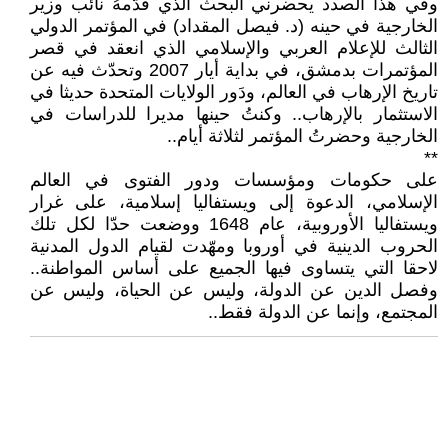
وفي هذا الصدد يحضرني البحث الذي قدّمهُ نائب وزير
الخارجية في حينه (د. فيصل المقداد) في المؤتمر الدولي
الثالث للإعلام العربي والإسلامي الذي انعقد في قصر
المؤتمرات بدمشق، في بداية أيار 2007 وتحدّث فيه عن
تاريخ الإرهاب في العالم، ودَور الولايات المتحدة حديثا في
الاستثمار بالإرهاب.. وكنتُ حينها مديرا للدراسات في
الخارجية وحضرتُ المؤتمر لثلاثة أيام..
**
على حكومات ومؤسسات ودور الفتوى في العالم
الإسلامي، الدعوة إلى ويستفاليا إسلامية، على غرار
ويستفاليا الأوروبية، عام 1648 ووضعت حدّا لكل تلك
الحروب الدينية في أوروبا ومهّدت لقيام الدول المدنية
لاحقا التي يتساوى فيها الجميع على أساس المواطنة..
وفصل الدين عن الدولة، وليس عن الحياة، وليس عن
المجتمع، وإنما عن الدولة فقط..