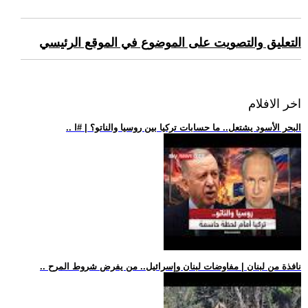
التعليق والتصويت على الموضوع في الموقع الرئيسي
اخر الافلام
.. البحر الأسود يشتعل.. ما حسابات تركيا بين روسيا والناتو؟ | #ا
.. نافذة من لبنان | مفاوضات لبنان وإسرائيل.. من يفرض شروط المرح