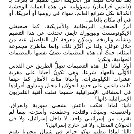
بعد ساعات قليلة من الجريمة أعلن تنظيم ما يُعرَف بـ
(داعش خُراسان) مسؤوليته عن هذه العملية الوحشية
المُدانَة بكل شرائع العالم، سواء في روسيا أو أمريكا، أو
في أي مكان بالعالم..
أبرزُ الصحف البريطانية والأمريكية، كما صحيفتَي
الإيكونومست ونيويورك تايمز، تحدثت عن هذا التنظيم
ونشأتهِ وتاريخهِ، ويمكن معرفة كل التفاصيل عنه من
خلال غوغل، ولذا لن أُكرِّر ذلك، وإنما سأطرح مجموعة
أسئلة، حيثُ أن هذه التنظيمات تصفُ نفسها بالتنظيمات
الجهادية، ولكن:
أولا: لماذا كل هذه التنظيمات تضِلُّ الطريق عن القدس
الأوْلَى بالجهاد شرعا، وهي تكونُ أحيانا على مقربةِ
عشرات الكيلومترات، وأحيانا مئات الأمتار كما حينما
كانت داعش على حدود الجولان المحتل ويتداوى أفرادها
في المشافي الإسرائيلية حسبما نقلت أقنية التلفزيون
الإسرائيلية ذاتها؟
ثانيا: لماذا فتكت داعش بشعبي سورية والعراق،
واغتصبت، وسبَتْ، وقتلت، وخطفت، وأسرَت، بينما لم
تقترب من إسرائيلي واحد، لا داخل إسرائيل، ولا في
الجولان المحتل، ولا في خارج إسرائيل؟
ثالثا: لماذا تنظيم بوكو حرام في شمال نيجيريا يقوم