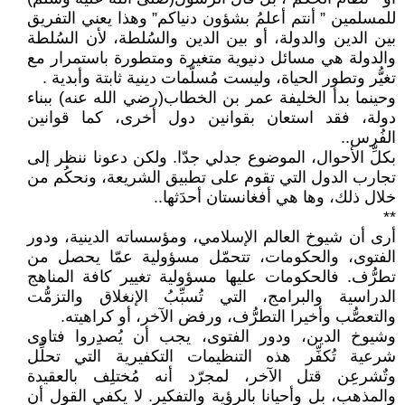
للمسلمين ” أنتم أعلمُ بشؤون دنياكم” وهذا يعني التفريق
بين الدين والدولة، أو بين الدين والسُلطة، لأن السُلطة
والدولة هي مسائل دنيوية متغيرة ومتطورة باستمرار مع
تغيُّر وتطور الحياة، وليست مُسلّمات دينية ثابتة وأبدية .
وحينما بدأ الخليفة عمر بن الخطاب(رضي الله عنه) ببناء
دولة، فقد استعان بقوانين دول أخرى، كما قوانين
الفُرس..
بكلِّ الأحوال، الموضوع جدلي جدّا. ولكن دعونا ننظر إلى
تجارب الدول التي تقوم على تطبيق الشريعة، ونحكُم من
خلال ذلك، وها هي أفغانستان أحدَثها..
**
أرى أن شيوخ العالم الإسلامي، ومؤسساته الدينية، ودور
الفتوى، والحكومات، تتحمّل مسؤولية عمّا يحصل من
تطرُّف. فالحكومات عليها مسؤولية تغيير كافة المناهج
الدراسية والبرامج، التي تُسبِّبُ الإنغلاق والتزمُّت
والتعصُّب وأخيرا التطرُّف، ورفض الآخر، أو كراهيته.
وشيوخ الدين، ودور الفتوى، يجب أن يُصدِروا فتاوى
شرعية تُكفِّر هذه التنظيمات التكفيرية التي تحلِّل
وتٌشرعِن قتل الآخر، لمجرّد أنه مُختلِف بالعقيدة
والمذهب، بل وأحيانا بالرؤية والتفكير. لا يكفي القول أن