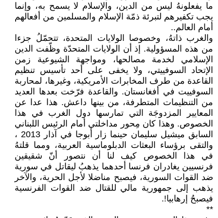
ما يفعلونهُ ليس من الدين، والإسلام لا يسمح به، وإنما
يجب تكفيرهم لتبرئة ذمّة الإسلام والمسلمين من أفعالهم
أمام العالم..
والغرب ذاتهُ، وخصوصا الولايات المتحدة، تتحمّلُ جزءا
من هذه المسؤولية. إذ أن الولايات المتحدّة وظّفت الدين
الإسلامي لخدمة مصالحها، ومواجهة الشيوعية زمن
الإتحاد السوفييتي، ولا يخفى على أحد تأسيس تنظيم
القاعدة من طرف المخابرات الأمريكية، وغيرها، لمحاربة
السوفييت في أفغانستان. والقاعدة فرّخت بعدها العديد
من التنظيمات المتطرفة، من بينها داعش. هذا عدا عن
المعايير المزدوجَة التي تمارسها دول الغرب في هذا
الخصوص. وهذا كان مِحور مداخلتي أمام الرئيس اللبناني
السابق ميشيل سليمان حينما زار أبوجا في آذار 2013 ،
والتقى برؤساء البعثات الدبلوماسية العربية، ومما قلتهُ
في هذا الخصوص كيف لنا أن نتصور أنّ شقيقين
فرنسيين يغادران فرنسا أحدهما يذهبُ ليقاتل في سورية
ضد القوات السورية، فيصبح مناضلا لأجل الحرية، والآخر
يذهب إلى جمهورية مالي للقتال ضد القوات الفرنسية
فيصبحُ إرهابيا!.
**