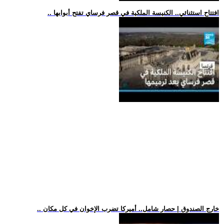
.. افتتاح استثنائي.. الكنيسة الملكية في قصر فرساي تفتح أبوابها
.. خارج الصندوق | حصار شامل.. أميركا تضرب الإخوان في كل مكان