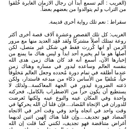
(الغريب : ألم تسمع أبداً ان رجال الازمان الغابرة خُلقوا
من التراب و لم يتوالدوا من بعضهم بعضاً.
سقراط : نعم تلك رواية أخرى قديمة.
الغريب: كل تلك القصص وعشرة آلاف قصة أخرى أكثر
روعة تمتلك أصلاً مشتركاً ولقد فُقِد العديد منها مع مرور
الزمن أو انها كُررت فقط في شكل غير متصل، لكن
أصلها هو ما لم يخيره أحد ابداً و ليس هناك ما يمنع من
إخبارها الآن، أسمع أنه قد كان هناك زمن هدى الله
بنفسه العالم وساعده ليدور في مساره وهناك زمن
عندما أطلقه في تمام دورة مُحدده وجعل العالم مَخلوقاً
حياً، مُتلقيًا من الأساس ذكاء من مبدعه فاستدار، ولكن
دَعته الضرورة ليدور في الجهة المعاكسة...ولذلك لا
يستطيع أن يكون حراً من الاضطراب بالكامل، فحركته
واحدة وفي المكان عينه والنوع عينه ولكنها تَعرضت
للدوران في الإتجاة المُضاد....فإن قلنا أن الله يحركها في
وقت واحد في اتجاه واحد وفي وقت آخر في الاتجاه
المضاد فهو تجديف....وإن قلنا هناك إلهين اثنين لديهما
أغراض متناقضة فهو تجديف، لكنني كما قلت إن الله