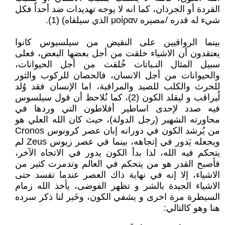
القردة أو الجرذان، كما انه لا يوجه تهديدات ضد أحداً فكل
شيء له قدره /مصيره μοίραν الذي سيلقاه) (1).
بينما الرواقيين على النقيض من سيلسيوس كانوا
يعتقدون أن الاشياء خلقت من أجل بعضها البعض، فعلى
سبيل المثال النـباتات خُلقت من أجل الحيوانات،
والحيوانات من أجل الانسان، فالحصان للركوب والثور
للحرث والكلب للصيد والمراقبة، اما الإنسان فقد وُلد
لُيراقب و ليقلد الكون (2)، كما نُلاحظ أن قول سيلسوس
فيه صدد لإحدى اساطير أفلاطون التي وردها في
محاورته الشهير (رجل الدولة)، حيث كان الله العلي هو
من يُرشد الكون في دورانه إبان عصر كرونوس Cronos
ويجعله يَدور في إتجاهه، بينما في عصر زيوس Zeus لم
يتحكم فيه الله، لذا بدأ الكون يدور في الاتجاه الآخر،
فأصبح القدر هو من يتحكم في العالم وتدمرت كثير من
الاشياء، إلا إنه في نهاية ذاك العصر عندما تفسد حتى
الاشياء الجيدة بالشر و تظهر الفوضى، يأخذ الله زمام
السيطرة مرة اخرى و يشفي الكون، وخَير لنا ذكر سرده
هنا وهو كالتالي: