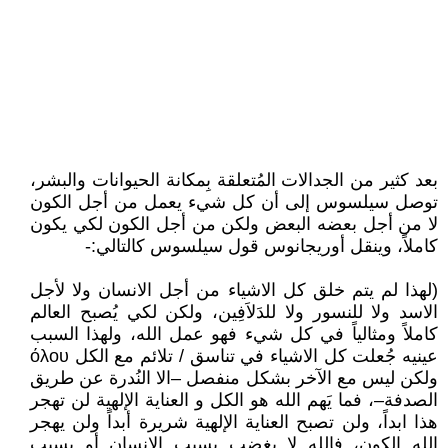
بعد كثير من الجدالات المُتعلقة بِمكانة الحيوانات والبشر،
توصل سيلسوس إلى أن كل شيء يعمل من أجل الكون
لا من أجل بعضه البعض ولكن من أجل الكون لكي يكون
كاملاً، وينقل أوريجانوس قول سيلسوس كالتالي:-
(لهذا لم يتم خلق كل الاشياء من أجل الانسان ولا لأجل
الاسد ولا للنسور ولا للدَلاَفِين، ولكن لكي يُصبح العالم
كاملاً ومثالياً في كل شيء فهو عمل الله، ولهذا السبب
عينيه جُعلت كل الاشياء في تناسق / تلائم مع الكل όλου
ولكن ليس مع الآخر بشكل منفصل –الا النُدرة عن طريق
الصدفة–، فما يَهم الله هو الكل و العناية الإلهية لن تهجر
هذا ابداً، ولن تصبح العناية الإلهية شريرة أبداً ولن يهجر
الله الكون، فالله لا يغضب بسبب الانسان أو بسبب