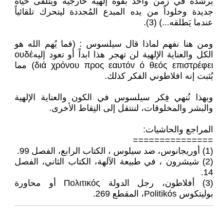
يُرشده في زمن واحد بقوة إلهية خارجية ويتلقى حياة
جديدة وخلوداً من يده المبدع المُجددة ليتحرك تلقائياً
عندما يَطلقه...) (3).
ومن هنا نفهم لماذا قال سيلسوس : (فما يُهم الله هو
الكل والعناية الإلهية لن تهجر هذا ابداً أو تعود إليهουδέ
διά χρόνου προς εαυτόν ό θεός επιστρέφει) مما
يُثبت إنه افلاطوني الفكر كذلك.
وبهذا نُنهي فِكر سيلسوس في الكون والعناية الإلهية
والبشر والمخلوقات، لننتقل إلى النِقاط الأخرى.
المراجع والحاشيات:
===============
(1) أوريجانوس، ضد سيلوس ، الكتاب الرابع، الفصل 99.
(2) شيشرون ، في طبيعة الآلهة، الكتاب الثاني، الفصل
14.
(3) أفلاطون، رجل الدولة Πολιτικός أو محاورة
بوليتكوس Politikós، المقطع 269.