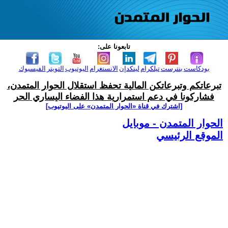
تابعونا على:
بودكاست
بنترست
تيلكرام
لينكدإن
الانستغرام
اليوتيوب
التويتر
الفيسبوك
تبرعاتكم وتبرعاتكن المالية تحفظ استقلال الحوار المتمدن،
فشاركونا في دعم استمرارية هذا الفضاء اليساري الحر
[اشترك في قناة ‫«الحوار المتمدن» على اليوتيوب]
الحوار المتمدن - موبايل
الموقع الرئيسي