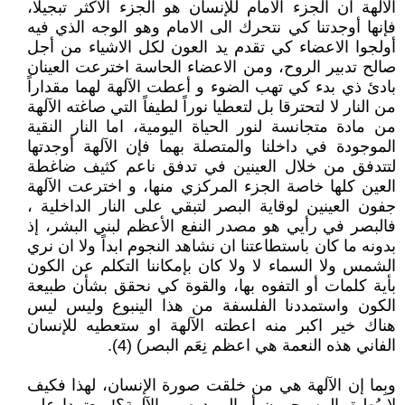
الآلهة ان الجزء الامام للإنسان هو الجزء الأكثر تبجيلا،
فإنها أوجدتنا كي نتحرك الى الامام وهو الوجه الذي فيه
أولجوا الاعضاء كي تقدم يد العون لكل الاشياء من أجل
صالح تدبير الروح، ومن الاعضاء الحاسة اخترعت العينان
بادئ ذي بدء كي تهب الضوء و أعطت الآلهة لهما مقداراً
من النار لا لتحترقا بل لتعطيا نوراً لطيفاً التي صاغته الآلهة
من مادة متجانسة لنور الحياة اليومية، اما النار النقية
الموجودة في داخلنا والمتصلة بهما فإن الآلهة أوجدتها
لتتدفق من خلال العينين في تدفق ناعم كثيف ضاغطة
العين كلها خاصة الجزء المركزي منها، و اخترعت الآلهة
جفون العينين لوقاية البصر لتبقي على النار الداخلية ،
فالبصر في رأيي هو مصدر النفع الأعظم لبني البشر، إذ
بدونه ما كان باستطاعتنا ان نشاهد النجوم ابداً ولا ان نري
الشمس ولا السماء لا ولا كان بإمكاننا التكلم عن الكون
بأية كلمات أو التفوه بها، والقوة كي نحقق بشأن طبيعة
الكون واستمددنا الفلسفة من هذا الينبوع وليس ليس
هناك خير اكبر منه اعطته الآلهة او ستعطيه للإنسان
الفاني هذه النعمة هي اعظم نِعَم البصر) (4).
وبِما إن الآلهة هي من خلقت صورة الإنسان، لهذا فكيف