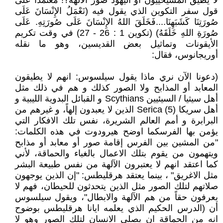
لا يُطيق المسيحييون أو اليهود صور الآلهة؟! معتمدا على
قول سفر التكوين الذي يقول فيه (نَعْمَلُ الإِنْسَانَ عَلَى
صُورَتِنَا كَشَبَهِنَا....فَخَلَقَ اللهُ الإِنْسَانَ عَلَى صُورَتِهِ. عَلَى
صُورَةِ اللهِ خَلَقَهُ) (تكوين 1 : 26 - 27) في وقت تكريم
الأيقونات وتماثيل بعض القديسين، وهو ما نقله
أوريجانوس، فقال:
(دعونا الآن نري ماذا يقول سيلسوس: انهم لا يطيقون
المعابد أو المذابح ولا الصور كذلك و هم في ذلك مثل
أهل سيثيا / السيئيين Scythians و القبائل البدوية الليبية و
أهل سريكا Serica (5) الذين لا يعبدون إلهاً، و غيرهم من
البرابرة و أمم العالم الشريرة، نفس تلك الافكار التي
يؤمن بها الفرسكما اوضح هيرودوت في هذه الكلمات:
"من المشين بين الفرس إقامة صور أو معابد أو مذابح
ويتهمون من يقوم بتلك الاعمال بالغباء والحماقة، لأني
كما اعتقد انهم لا يعتبرون الآلهة من نفس طبيعة البشر
مثل الاغريق" ، بينما يعتقد هرقليطس: "إن الذين يوجهون
صلاتهم لتلك الصور مثل الذين يتحدثون للحيطان، فهم لا
يعرفون حقاً من هم الآلهة والابطال"، ويقول سيلسوس
أن (الدرس الحكيم الذي يعلمه ايانا هرقليطس بوضوح
انه من الحماقة ان يصلي الانسان لتلك الصور وهو لا