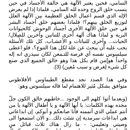
السامي، فحين يعتبر الآلهة هي خالقة الأجساد في حين
ينسب خلق الروح وحده لله السامي، فلماذا إذا لم يعرض
الإله الذي قسم اعمال الخلق العظيمة بين الآلهة العلل
لتوزيع الخلق بينهم؟! فلماذا بعضهم خلق أجساد البشر
في حين خلق الآلهة الأخرى أجساد الوحوش كالحيوانات
البرية و لماذا هناك آلهة أخرى للتنانين وآخرين للصِلال/
الحيات... وآخرى للنباتات و الأعشـاب، كل تلك الأسئلة
يجب عليه أن يبحث عن علة لكل هذا التنوع؟، فلو اعطى
سيلسوس نفسه أي فرصة للتـمعن لكان سيدري انه إله
واحداً هو]من قام بكل هذا وهو خالق الجميع الذي صنع
كل شيء لِغرض و سبب مُعين) (3).
وفي هذا الصدد نجد مقطع الطيماوس الأفلاطوني
متوافق بشكل مُثير للاهتمام لما قاله سيلسوس وهو:
(وبعدما أتوا كلهم الى الوجود ...خاطبهم خالق الكون جلّ
مجده بهذه الكلمات: يا أيها الآلهة و يا أطفال الآلهة يا من
أنتم عملي الذي أتممته فأنا صانعكم و أبوكم، إن ابداعاتي
هي ابداعات سرمدية إن شئت ذلك...و الان استمعوا الى
وصيتي وتعليمي: - ما زال هناك ثلاث قبائل من