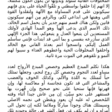
المخلوقات الفانية ستولد وبدونها لن يكون الكون مكتملاً،
إلا انهم إذا خلقوا بواسطتي و تلقّوا الحياة على يدي فإنهم
سيكونون على قدم المساواة مع الآلهة ولتقلدوا القوة
التي وهبتها في ابداعي لكم، وبالرغم مِن أنهم سيكونون
فانين ولكن هناك قسم منهم جدير بأن يحمل اسم الخالد،
ذلك الاسم الذي يدعى الهياً وهو المبدأ الهادي لأولئك
المستعدين أن يتبعوا العدل و يتبعوكم، هذا الجزء الإلهي
الذي سأزرعه بنفسي و بما أنني قد ابتدأت فإنني سأسلم
العمل إليكم، وانسجوا انتم بعدئذ الفاني مع الخالد
واخلقوا المخلوقات الحية واعطوهم الغذاء و سببوا لهم
النمو و تلقوهم في الموت مرة ثانية.
هكذا تكلم المبدع العظيم وخصص المبدع الأرواح لعدد
مساوِ لعدد النجوم وخصص كل روح لنجم، وجعلها تمتلك
حباً لتمتلك به اللذة والألم، وكذلك الخوف والغضب
والمشاعر التي قد تكون مَجانسة أو معاكسة لها، وإن
قهرتها فإنها ستحيا على نحو صحيح وإن قُهرت بها
فستقهر على نحو سيَّئ، إن مِن عاش جيداً أثناء وقته
المُخصص له عليه أن يعود ويقطن في نجمه الاصلي
وسيمتلك هناك وجوداً مباركاً وملائماً لكنه إن تحول الى
أمراه و إن لم يكف عن فعل الشر في حالة وجوده تلك