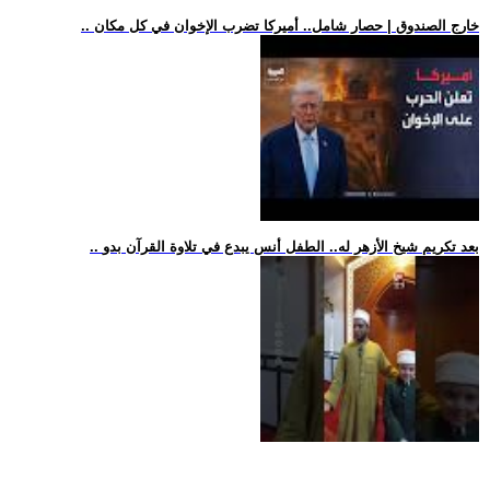
.. خارج الصندوق | حصار شامل.. أميركا تضرب الإخوان في كل مكان
.. بعد تكريم شيخ الأزهر له.. الطفل أنس يبدع في تلاوة القرآن بدو