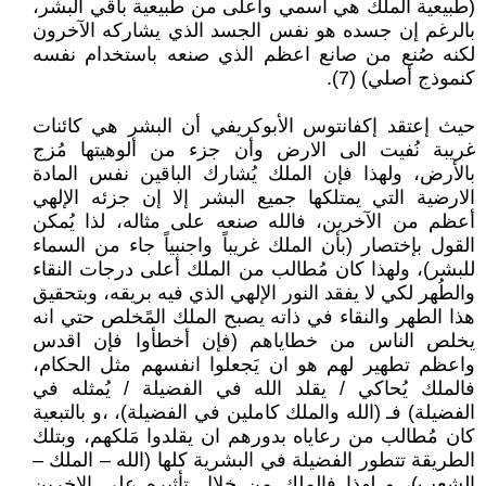
(طبيعية الملك هي أسمي وأعلى من طبيعية باقي البشر،
بالرغم إن جسده هو نفس الجسد الذي يشاركه الآخرون
لكنه صُنع من صانع اعظم الذي صنعه باستخدام نفسه
كنموذج أصلي) (7).
حيث إعتقد إكفانتوس الأبوكريفي أن البشر هي كائنات
غريبة نُفيت الى الارض وأن جزء من ألوهيتها مُزج
بالأرض، ولهذا فإن الملك يُشارك الباقين نفس المادة
الارضية التي يمتلكها جميع البشر إلا إن جزئه الإلهي
أعظم من الآخرين، فالله صنعه على مثاله، لذا يُمكن
القول بإختصار (بأن الملك غريباً واجنبياً جاء من السماء
للبشر)، ولهذا كان مُطالب من الملك أعلى درجات النقاء
والطُهر لكي لا يفقد النور الإلهي الذي فيه بريقه، وبتحقيق
هذا الطهر والنقاء في ذاته يصبح الملك المًخلص حتي انه
يخلص الناس من خطاياهم (فإن أخطأوا فإن اقدس
واعظم تطهير لهم هو ان يَجعلوا انفسهم مثل الحكام،
فالملك يُحاكي / يقلد الله في الفضيلة / يُمثله في
الفضيلة) فـ (الله والملك كاملين في الفضيلة)، ،و بالتبعية
كان مُطالب من رعاياه بدورهم ان يقلدوا مَلكهم، وبتلك
الطريقة تتطور الفضيلة في البشرية كلها (الله – الملك –
الشعب)، و لهذا فالملك من خلال تأثيره على الاخرين