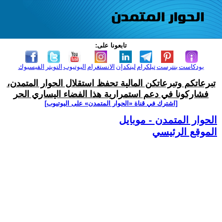
تابعونا على:
بودكاست
بنترست
تيلكرام
لينكدإن
الانستغرام
اليوتيوب
التويتر
الفيسبوك
تبرعاتكم وتبرعاتكن المالية تحفظ استقلال الحوار المتمدن،
فشاركونا في دعم استمرارية هذا الفضاء اليساري الحر
[اشترك في قناة ‫«الحوار المتمدن» على اليوتيوب]
الحوار المتمدن - موبايل
الموقع الرئيسي