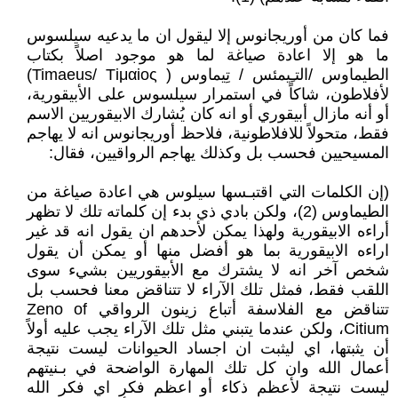
فما كان من أوريجانوس إلا ليقول ان ما يدعيه سيلسوس
ما هو إلا اعادة صياغة لما هو موجود اصلاً بكتاب
الطيماوس /التـِيمئس / تِيماوس ( Timaeus/ Тіμαіoς)
لأفلاطون، شاكاً في استمرار سيلسوس على الأبيقورية،
أو أنه مازال أبيقوري أو انه كان يُشارك الابيقوريين الاسم
فقط، متحولاً للافلاطونية، فلاحظ أوريجانوس انه لا يهاجم
المسيحيين فحسب بل وكذلك يهاجم الرواقيين، فقال:
(إن الكلمات التي اقتبـسها سيلوس هي اعادة صياغة من
الطيماوس (2)، ولكن بادي ذي بدء إن كلماته تلك لا تظهر
أراءه الابيقورية ولهذا يمكن لأحدهم ان يقول انه قد غير
اراءه الابيقورية بما هو أفضل منها أو يمكن أن يقول
شخص آخر انه لا يشترك مع الأبيقوريين بشيء سوى
اللقب فقط، فمثل تلك الآراء لا تتناقض معنا فحسب بل
تتناقض مع الفلاسفة أتباع زينون الرواقي Zeno of
Citium، ولكن عندما يتبني مثل تلك الآراء يجب عليه أولاً
أن يثبتها، اي ليثبت ان اجساد الحيوانات ليست نتيجة
أعمال الله وان كل تلك المهارة الواضحة في بـنيتهم
ليست نتيجة لأعظم ذكاء أو اعظم فكر اي فكر الله