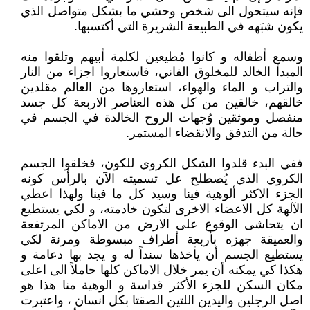
فإنه سيتحول الى شخص وحشي ما بشكل متواصل الذي
يكون شبَهه في الطبيعة الشريرة التي أكتسبها.
وسمع أطفاله و كانوا مُطيعين لكلمة أبيهم وتلقوا منه
المبدأ الخالد للمخلوق الفاني، فاستعاروا اجزاء من النار
والتراب و الماء والهواء، استعاروها من العالم مقلدين
خالقهم، خالقين من كل هذه العناصر الاربعة كل جسد
منفصل وموثقين وُجهات الروح الخالدة في الجسم في
حالة من التدفق والانقضاء المستمر.
ففي البدء قلدوا الشكل الكروي للكون، فخلقوا الجسم
الكروي الذي يُصطلح عل تسميته الآن بالرأس كونه
الجزء الاكثر ألوهية فينا وسيد كل ما فينا ولهذا اعطي
الآلهة كل الاعضاء الاخرى لتكون خادمته، و لكي يستطيع
ان يتحاشى الوقوع على الارض من الاماكن المرتفعة
والعميقة جهزه بأربعة أطراف مبسوطة ومرنة لكي
يستطيع الجسم أن يأخذها سنداً له و يجد بها دعامة و
هكذا كي يمكنه أن يمر خلال الاماكن كلها حاملاً الى اعلى
مكان السكن للجزء الأكثر قداسة و الوهية منا هذا هو
اصل الرجلين واليدين اللتين الصقتا بكل انسان ، واعتبرت