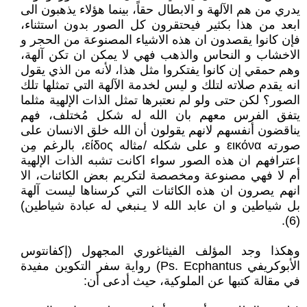
يدري من هم الآلهة و الابطال حقاً، بينما هؤلاء يذهبون الى
ابعد من هذا بكثير فيحتقرون كل الصور بدون استثناء،
فإن كانوا يقصدون ان هذه الاشياء المصنوعة من الحجر و
الاخشاب و النحاس والذهب فهي لا يمكن ان تكن آلهة،
وهم حمقي إن كانوا يفتكروا مثل هذا، لأنه من الذي يقول
انه يقدم صلاته لتلك و ليس لخدمة الآلهة التي تمثلها تلك
الصور؟ لكن حتى ولو لم نعتبرها تمثل الذات الإلهية مثلما
يتفق الفرس معهم بان الله له شكل مُختلف، فهم
يناقضون أنفسهم لانهم يقولون أن الله خلق الانسان على
صورته εικόνα و على شكله /مثاله είδος، بالرغم مِن
اعترافهم ان هذه الصور سواء اكانت تشبه الذات الإلهية
أم لا فهي مصنوعة ومخصصة لتكريم بعض الكائنات، الا
انهم يصرون ان هذه الكائنات التي كرسناها ليست آلهة
بل شياطين و ان عابد الله لا يـنبغي له عبادة شياطين)
(6).
وهكذا وجد المؤلف الفيثاغوري المجهول (إكفانتوس
الأبوكريفي Ps. Ecphantus) رواية سفر التكوين مفيدة
في مقالة كتبها عن الملوكية، حيث أدعى أن: