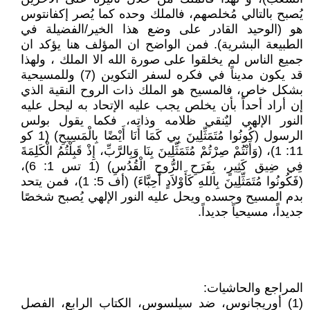
يُصبح بالتالي مُخلصهم، فالملك وحده كما يُصر إكفانتوس
هو (الوحيد القادر على وضع هذا الخير/الفضيلة في
الطبيعة البشرية). فمن الواضح ان المؤلف هنا يؤكد ان
جميع الناس لم يخلقوا على صورة الله الا الملك ، ولهذا
قد يكون مديناً في فكره لسفر التكوين (7) وللمسيحية
بشكل خاص، فالمسيح هو الملك ذات الروح النقية الذي
إن أراد أحداً بأن يخلص يجب عليه الإتحاد به ليحل عليه
النور الإلهي ليٌنقي ظلامه وذاته، فكما يقول بولس
الرسول (كُونُوا مُتَمَثِّلِينَ بِي كَمَا أَنَا أَيْضًا بِالْمَسِيحِ) (1 كو
11: 1)، (وَأَنْتُمْ صِرْتُمْ مُتَمَثِّلِينَ بِنَا وَبِالرَّبِّ، إِذْ قَبِلْتُمُ الْكَلِمَةَ
فِي ضِيق كَثِيرٍ، بِفَرَحِ الرُّوحِ الْقُدُسِ) (1 تس 1: 6)،
(فَكُونُوا مُتَمَثِّلِينَ بِاللهِ كَأَوْلاَدٍ أَحِبَّاءَ) (أف 5: 1)، فمن يتحد
بدم المسيح وجسده ويحل عليه النور الإلهي يُصبح شخصًا
جديداً، مسيحياً جديداً.
المراجع والحاشيات:
(1) أوريجانوس، ضد سيلسوس، الكتاب الرابع، الفصل