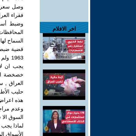
فقراء العر
وضبط أسعا
اخر الافلام
المحافظات 
السماح لها 
قضية ضبط ا
1963 
خصخصة الم
العراق , س
حليب الأطف
هذه اعراض 
وعدم مراجع
السوق الا 
لماذا يجب 
الأسواق الم