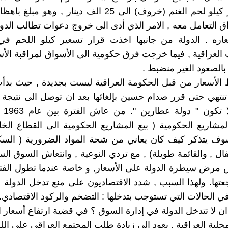
وصل سعر كيلو لحم الغنم (خروف) الى 25 الف دينار , وهو 
اق التعامل معه , الامر الذي أدى الى خروج دعوات تطالب الدول
ره . الدولة من جانبها اخذت قرار تسعير كيلو اللحم ف
العراقية , فيما خرجت فرق حكومية الى الأسواق لمراقبة الأ
بالصعود الغير منضبط .
لأسعار من قبل الحكومة العراقية ليست بجديدة , حيث بدأت
ولم تنتهي حتى قرر صدام حسين بإلغائها بعد ان توصل الى نتيجة ب
يجب ان 
شاريع الحكومية ( بيع المشاريع الحكومية الى القطاع الخ
وف يتذكر كيف كان يعاني من شحة المواد الضرورية ( السكر
ال , والقائمة طويلة) , مع تردي النوعية , وانتعاش السوق الس
مرض سيطرة الدولة على الأسعار, و خاصة عندما تطول الفتر
تها. ولهذا السبب , شدد الاقتصاديون على منع تدخل الدول
في الحالات التي تستوجب بتدخلها : التضخم والركود الاقتصادي.
ان لا تتدخل الدولة في إدارة السوق ؟ في قضية ارتفاع أسعار 
حلية العراقية , يعود الى زيادة طلب المجتمع العراقي على اللح