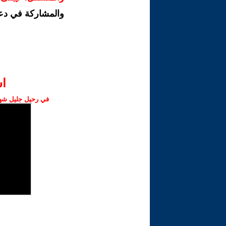
والمشاركة في دع
ا‫
في رحيل جليل شهبا