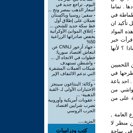
اليوم.. تراجع جديد في
ا . تماما
أسعار الذهب بمصر وتح ...
لطماطة في
-
سفير: روسيا وباكستان
تعملان على إطلاق أول
ر و كيلو البطاطا 750 دينار . بكل تأكيد ان
خط سكة حديد للشحن ...
ذه المواد
-
إغلاق الموانئ الأوكرانية
يخفض صادراتها الزراعية
 قرأت خبر
50%
-
جهاد أزعور لـCNN عن
ذا ؟ لأنها
انتعاش اقتصاد سوريا:
خطوات في الاتجاه ال ...
-
واشنطن تستهدف
 اللحميين
شبكات العملات المشفرة
طرحها في
التي تدعم الالتفاف الإير
...
 احد باعة
-
وكالة: البنتاغون سينجز
مواشي من
الاختبارات الأولى لـ -القبة
الذهبية- ...
ضة على من
-
عقوبات أمريكية وأوروبية
تضرب شرايين اقتصاد
الحرب الروسي
 العامة ,
المزيد.....
 منظر لا
كتب ودراسات
ة في ساحة