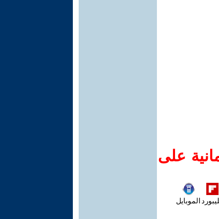
انية على
يبورد
الموبايل