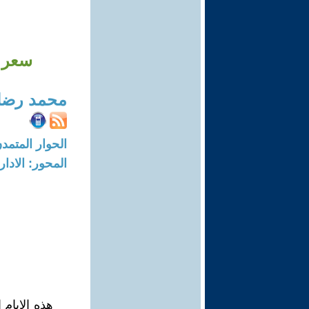
سعر ا
محمد رضا
الحوار المتمدن-العدد: 7918 - 24
المحور: الادار
هذه الايام 