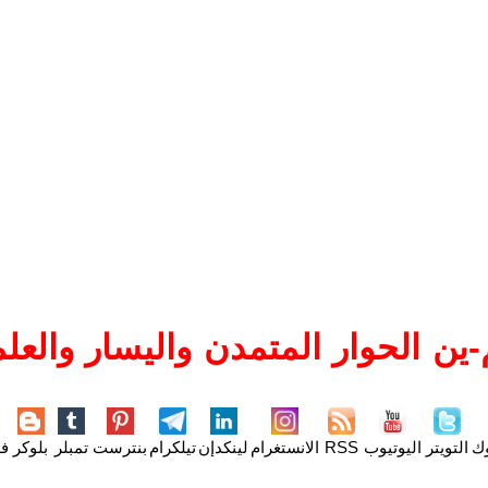
ين الحوار المتمدن واليسار والعلم
وك
التويتر
اليوتيوب
RSS
الانستغرام
لينكدإن
تيلكرام
بنترست
تمبلر
بلوكر
فل