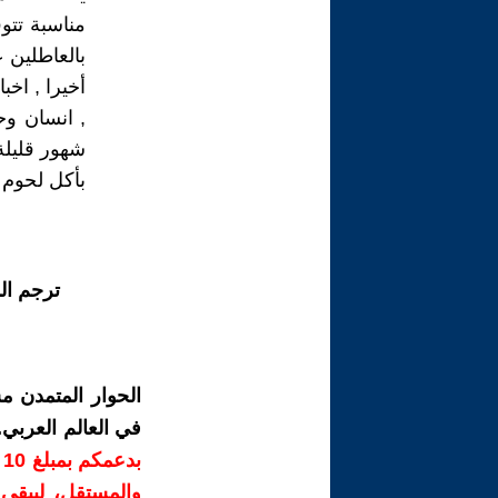
مناسبة تتو
بالعاطلين 
أخيرا , اخ
, انسان وح
شهور قليلة
بأكل لحوم غ
ترجم ال
الحوار المتمدن م
في العالم العربي
ب
والمستقل، ليبقى ص