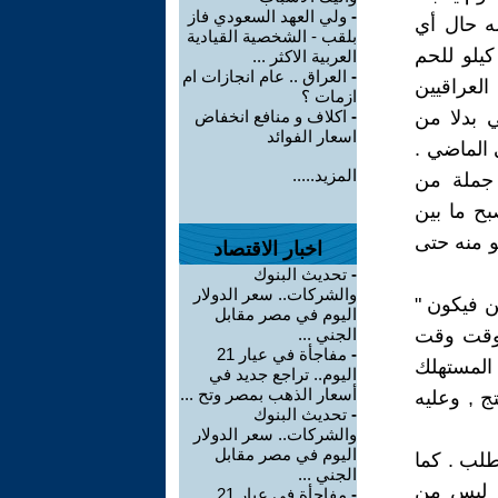
-
ولي العهد السعودي فاز
له حال أي
بلقب - الشخصية القيادية
يلو للحم
العربية الاكثر ...
-
العراق .. عام انجازات ام
لعراقيين
ازمات ؟
 بدلا من
-
اكلاف و منافع انخفاض
اسعار الفوائد
الماضي .
المزيد.....
 جملة من
بح ما بين
لو منه حتى
اخبار الاقتصاد
-
تحديث البنوك
والشركات.. سعر الدولار
ن فيكون "
اليوم في مصر مقابل
الوقت وقت
الجني ...
-
مفاجأة في عيار 21
 المستهلك
اليوم.. تراجع جديد في
أسعار الذهب بمصر وتح ...
 , وعليه
-
تحديث البنوك
والشركات.. سعر الدولار
اليوم في مصر مقابل
طلب . كما
الجني ...
ك ليس من
-
مفاجأة في عيار 21