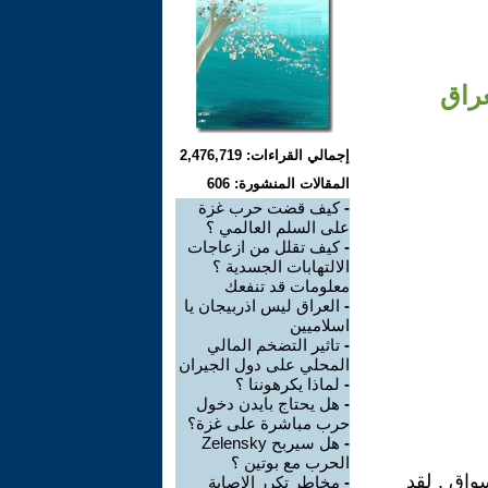
راق
إجمالي القراءات: 2,476,719
المقالات المنشورة: 606
-
كيف قضت حرب غزة
على السلم العالمي ؟
-
كيف تقلل من ازعاجات
الالتهابات الجسدية ؟
معلومات قد تنفعك
-
العراق ليس اذربيجان يا
اسلاميين
-
تاثير التضخم المالي
المحلي على دول الجيران
-
لماذا يكرهوننا ؟
-
هل يحتاج بايدن دخول
حرب مباشرة على غزة؟
-
هل سيربح Zelensky
الحرب مع بوتين ؟
واق . لقد
-
مخاطر تكرر الاصابة