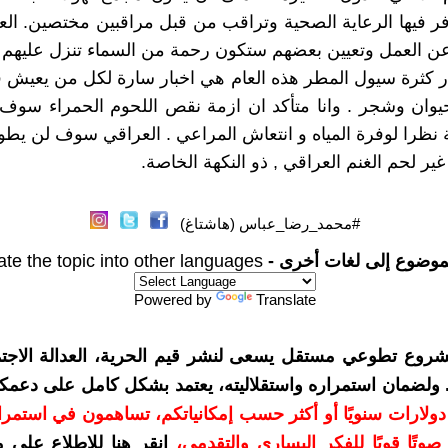
فر فيها الرعاية الصحية وتراقب من قبل مراقبين مختصين. ال
عن العمل وتعيين بعضهم ستكون رحمة من السماء تنزل عليهم .
بار كثرة سيول المطر هذه العام هي اخبار سارة لكل من يعيش 
يوان وشجر . وانا متأكد ان ازمة نقص اللحوم الحمراء سوف 
 نظرا لوفرة المياه و انتعاش المراعي . العراقي سوف لن يطول
ير لحم الغنم العراقي , ذو النكهة الخاصة.
#محمد_رضا_عباس (هاشتاغ)
موضوع إلى لغات أخرى -
ate the topic into other languages
Powered by
Translate
شروع تطوعي مستقل يسعى لنشر قيم الحرية، العدالة الاجتم
. ولضمان استمراره واستقلاليته، يعتمد بشكل كامل على دعمك
دعمكم بمبلغ 10 دولارات سنويًا أو أكثر حسب إمكانياتكم، تساهمون في استم
وتًا قويًا للفكر اليساري والتقدمي
،
انقر هنا للاطلاع على 