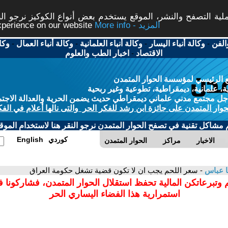
ة التصفح والنشر، الموقع يستخدم بعض أنواع الكوكيز نرجو النق
More info - المزيد
experience on our website
الفن
-
وكالة أنباء اليسار
-
وكالة أنباء العلمانية
-
وكالة أنباء العمال
-
وكا
الاقتصاد
-
اخبار الطب والعلوم
 الرئيسي لمؤسسة الحوار المتمدن
، علمانية، ديمقراطية، تطوعية وغير ربحية
ل مجتمع مدني علماني ديمقراطي حديث يضمن الحرية والعدالة الاجتم
حوار المتمدن على جائزة ابن رشد للفكر الحر والتى نالها أعلام في الفك
م مشاكل تقنية في تصفح الحوار المتمدن نرجو النقر هنا لاستخدام الموقع
كوردي
English
الاخبار
مراكز
الحوار المتمدن
 عباس
- سعر اللحم يجب ان لا تكون قضية تشغل حكومة العراق
 وتبرعاتكن المالية تحفظ استقلال الحوار المتمدن، فشاركونا 
استمرارية هذا الفضاء اليساري الحر