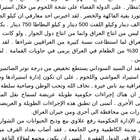
انتظار . على الدولة القضاء على شحة اللحوم من خلال استيراده
ورد بقية الفاكهة والخضر . لقد اخبرني احد معارفي ان كيلو ا
العراق هو الف دينار وكيلو اللفت 500 دينا
ليس من انتاج العراق وانما من انتاج دول الجوار , ولو كانت ه
عراق لما استطاعت نسبة كبيرة من العراقيين شراءها . لقد
مؤخرا بان 30% من الطعام في العراق يرمى في حاويات القمامة . لما
ن .
تقد ان السيد السوداني يستطع تخفيض من درجة توتر الصائمين
تيراد المواشي واللحوم , على ان تكون إدارة استيرادها و
عراقية بيد ناس خيرة , تخاف الله وتحب الوطن وصاحبة سلطة .
كر ان هناك إجراءات حكومية طويلة عريضة لسماح نقل ال
 الأخرى . أتمنى ان تطبق هذه الإجراءات الطويلة و العري
رات من محافظة الى أخرى ومن جيران العراق.
 الإدارة الحكومية رفع علاوي بيع وذبح الحيوانات من الشوارع
 مدينة الكاظمية وحي الجامعة , فقد أصاب بغداد القرف من
لم الا في الدول الفقيرة . أتمنى ان يكون مجمع لهؤلاء الباع