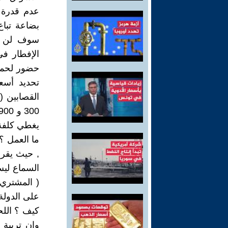
عدم قدرة ا
بضاعة تباع
سوف لن يح
الإفطار ف
حضور لحمة
تحديد أسع
القصابين (
يغطي كلفة 
ما العمل ؟
, حيث يقرر
السماع ليس
( المشتري
على الدولة 
كيف ؟ اللح
وان تربية 