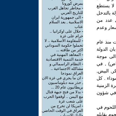
بمرض كورونا
مبلغ باهظا لا يستطع
-
مخاطر تجاهل الغرب
ة بالتدخل
للتاريخ العربي
-
الى جمهورية ايران
ي عدد من
الاسلامية , بعد السلام
عتاب
سعار وعدم
-
حلال على اوكرانيا ..
حرام على غزة
-
للمقاومة الاسلامية .. لا
 منذ عام
تحملوا حكومة السوداني
ان الدولة
اكثر من طاقته ...
-
المعاهد المهنية في
لا تكون " دولة عطارين ". من عاش الفترة بين عام 1963 الى موجة
خدمة التنمية الاقتصادية
اص) , في
-
النظام الراسمالي و
مشاكله الاجتماعية ..
, البيض,
العراق نموذجا
وداء . كل
-
ان ما يجري في غزة الان
, حذر منه دبلوماسيون
ة الزمنية
بريطانيون عام 20 ...
-
بدلا من فتح جبهة قتال
ة في شؤون
مع اليمن .. اوقفوا الحرب
على شعب غزة
-
امريكا لن تخرج من
اللحوم في
العراق في الوقت الحاضر,
وم يقابله
واليك الاسباب