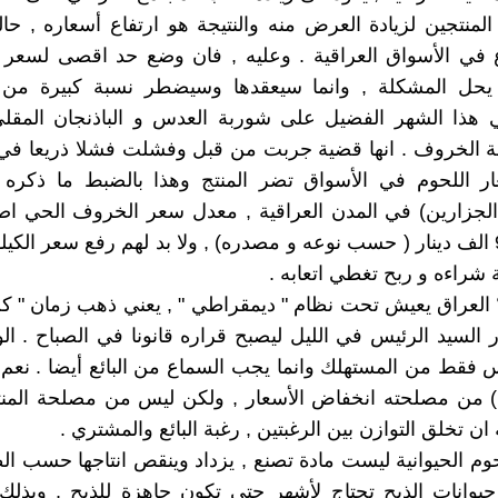
لمنتجين لزيادة العرض منه والنتيجة هو ارتفاع أسعاره , حا
 في الأسواق العراقية . وعليه , فان وضع حد اقصى لسعر ك
ل المشكلة , وانما سيعقدها وسيضطر نسبة كبيرة من ا
ي هذا الشهر الفضيل على شوربة العدس و الباذنجان المقلي
 الخروف . انها قضية جربت من قبل وفشلت فشلا ذريعا في 
ار اللحوم في الأسواق تضر المنتج وهذا بالضبط ما ذكره
الجزارين) في المدن العراقية , معدل سعر الخروف الحي اص
300 و 900 الف دينار ( حسب نوعه و مصدره) , ولا بد لهم رفع سعر الكي
شراءه و ربح تغطي اتعابه .
 العراق يعيش تحت نظام " ديمقراطي " , يعني ذهب زمان " ك
 السيد الرئيس في الليل ليصبح قراره قانونا في الصباح . 
 فقط من المستهلك وانما يجب السماع من البائع أيضا . نعم
) من مصلحته انخفاض الأسعار , ولكن ليس من مصلحة المنتج
ان تخلق التوازن بين الرغبتين , رغبة البائع والمشتري .
وم الحيوانية ليست مادة تصنع , يزداد وينقص انتاجها حسب ال
حيوانات الذبح تحتاج لأشهر حتى تكون جاهزة للذبح , وبذل