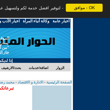
موافق - OK
لتوفير افضل خدمة لكم ولتسهيل عملي
أخبار عامة
-
وكالة أنباء المرأة
-
اخبار الأدب و
الموقع
يسارية
"من أج
حاز ال
إذا لديك
الزوار
اضافة/خدمات
بحث/الارشيف
الصفحة الرئيسية
-
الادارة و الاقتصاد
-
محمد رضا
تبرعاتكم