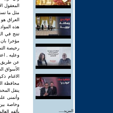
المعقول ال
مثل ما تست
هذه المواد 
تنتج في ال
رخيصة الثم
وعليه , اع
عن طريق اس
الأسواق ال
الاغنام ذ
محافظة الى
ينقل المخد
وأتمنى على
وخاصة بين
المزيد.....
يألفه العا