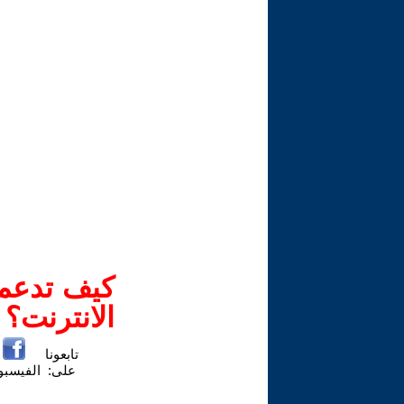
كيف تدعم-
الانترنت؟
تابعونا
على:
الفيسب