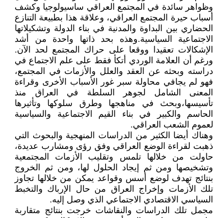
وظواهر سائدة في المجتمع العراقي ساسيولوجيا وكشف
أسباب حيرة المجتمع العراقي، وعلاقة هذا بطبيعة التنازع
الحضاري بين البداوة والمدنية في بناء الدولة وتشكيلاتها
الاجتماعية السياسية.وهذه بحد ذاتها واحدة من أشد
الإشكالات تعقيدا ووقعا على حراك المجتمع لحد الآن.
ورغم أن العلامة الوردي أتكأ فقط على علم الاجتماع في
دراسته وبحثه عن العقد والعلل والأزمات في المجتمع،
فهو لم يجافي محاولة سبر غور الأسباب الأخرى وقراءة
المعنى الشامل لجوهر السلطة في العراق منذ
تأسيسها،وبحث في مناهجها وطرق سلوكها وتأثيرها
الحاسم والكبير في بناء القيم الاجتماعية والسياسية
لعموم الشعب العراقي.
وهناك أيضا الكثير من الدراسات المنهجية والبحوث التي
ذهبت لقراءة الوضع العراقي وفق رؤى ومشارب عديدة،
حاولت من خلالها تلمس وتقليب الأزمات المجتمعية
وتشخيصها ومن ثم إيجاد الحلول لها، ومن ثم الخروج
بنتائج تهدف لوضع أسس وقواعد يمكن من خلالها تجاوز
تلك الأزمات وإخراج العراق من حال الإرباك والتخبط
السياسي الاقتصادي الاجتماعي الذي وصل إليه.
مجمل تلك الدراسات والنقاشات خرجت بنتائج متقاربة