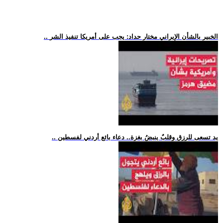
.. الخبير بالشأن الإيراني مختار حداد: يجب على أمريكا تنفيذ الشر
.. يد تسعى للرزق وقلبٌ ينبضُ بغزة.. دعاء بائع أردني لفسطين