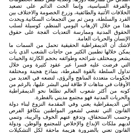
والفرقة السياسية، وإنما الحث الدائم على تصعيد
الخلافات الأثنية والطائفية، وزرع الخصومة والاختلاف بين
الفرد والسلطة، ومن ثم بين التجمعات السكانية.ويحدث
هذا من خلال الإرهاب اليومي المنظم، كوسيلة لسلب
الحقوق المدنية وممارسة التعديات الفجة على حقوق
الإنسان والحريات العامة.
لاشك أن الديمقراطية الحقيقية تحمل من السمات ما
يمكن خلالها تطمين الكثير من حاجات الشعب الذي بات
يشعر وبمختلف شرائحه وطوائفه بحجم الكارثة والخيبات
التي فرضت عليه قسرا عبر عقود كثيرة ومن خلال
تداول السلطة بالقوة المفرطة، بنماذج هجينة ومختلفة
لحكومات متعددة المناهج والرؤى، لتضعه في العديد من
الأوقات في متاهات لا طاقة لبني البشر عليها، بالرغم من
كونه من أكثر شعوب العالم تطلعا نحو الديمقراطية
والحريات المدنية فهو مجتمع مديني بالفطرة.
أس الديمقراطية يعني وفي المقدمة النزوع لبناء دولة
القانون التي تفضي لشعور المواطنين بتكافؤ الفرص
وحسب الاستحقاق، وتدفع عنهم الخوف والريبة، وتنمي
لديهم ملكات الإبداع والإخلاص للمجتمع والوطن. ودولة
القانون تعني بالضرورة هزيمة ماحقة لكل التشكيلات