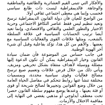
والأفكار التي تتبنى القيم العشائرية والطائفية والمناطقية
والوجاهة. فالديمقراطية ليست ذات طابع سياسي
فحسب وإنما هي معطى اجتماعي ثقافي أولا.
من الواضح للعيان فأن دولة القانون الديمقراطية ترسخ
وتعيد تنظيم ليس فقط عناصر التكافؤ الاجتماعي وحرية
الاختيار والتطور العلمي والثقافي والاقتصادي، وإنما تعيد
أيضا ترتيب الحسابات السياسية في علاقة السلطة
بالشعب، ومثلها علاقات القوى والفعاليات السياسية مع
بعضها . والأهم من كل هذا، تؤكد بفاعلية وقبل أي شيء
آخر الهوية الوطنية.
في جانب حساس من الموضوعة فأن ضمان سيادة
القانون وخيار الديمقراطية يمكن أن تكون الدعوة إليها
مضللة ووسيلة لأهداف منتقاة بشكل تحريفي ومزيف.
ويأتي ذلك من خلال فرض علاقات وتعميم صيغ ترسخ
مصالح فعاليات وقوى سياسية محددة، وبمسميات
مختلقة تنشأ عنها روابط تتحكم في مفاصل الحياة العامة
من خلال وضع القوانين وتجييرها لصالح شريحة أو قوى
أو فئة بعينها ، وعندها يوضع مفهوم سلطة القانون حصرا
تحت معطف أيدلوجي أو مذهبي يفضي في النهاية إلى
مفاقمة الاختلال والأزمات.