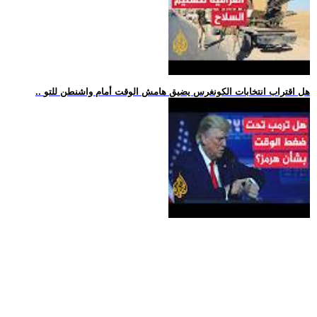
.. هل اقتراب انتخابات الكونغرس يضيق هامش الوقت أمام واشنطن للتو