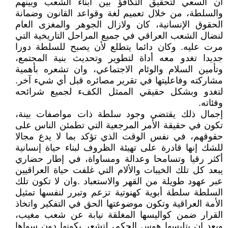
ان السعي لتحقيق التكافؤ بين أبناء الشعب وبينهم
والسلطة، من خلال تعميم لغة وقواعد القانون وضمانة
الحقوق الإنسانية، كان ولازال الجوهر والمغزى العام
لنضال الشعب العراقي في جميع المراحل التاريخية التي
مرت عليه. وكان دائما يتطلع لأن يصبح للسلطة دورا
جديدا تغدو معه أداة لتطوير وتحديث بنية المجتمع،
وتأمين السلام والوئام الاجتماعي، وان تشعره بأهمية
مشاركته وفاعليتها في تقرير مصائره قبل أي شيء آخر.
لتغدو وبشكل حقيقي الممثل الكفء لجميع شرائحه
وفئاته.
إجمال ذلك يقتضي وجود سلطة ذات مواصفات بينة،
تكون في حقيقة الأمر المرجعية التي تطمئن الناس على
حقوقهم، في نفس الوقت الذي تؤكد بما لا يدع مجالا
للشك إنها قادرة على تهيئة الظروف لبناء حياة إنسانية
أكثر رقيا وتسامحا وعدالة ومساواة، في إطار حضاري
يبعد كل تلك الخيبات والألام التي غلفت حياة العراقيين
عبر عهود طويلة من القهر والاستعباد .وان لا تكون تلك
السلطة سلطة أبوية كهنوتية تزعم وتبرر لنفسها تمثيل
الأمة العراقية وتكون موضوعتها الحق في التفكير واتخاذ
القرار ضمن كواليسها المغلقة نيابة عن شعب مغيب،
وبعد ان يتلبسها هوس الحكم، لتشعر بكونها دون سواها