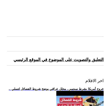
التعليق والتصويت على الموضوع في الموقع الرئيسي
اخر الافلام
.. خروج أمريكا بشرط سبتمبر.. محلل عراقي يوضح شروط الفصائل لتسلي