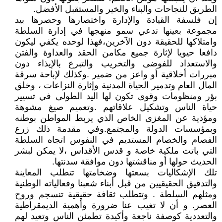
الطريق للنجاحات والبناء والخير والمستقبل الأفضل.
إن فلسفة القيادة والإدارة واختصارها وحصرها بيد
مجموعة بعينها تدعي سمو منهجها في إدارة السلطة
وامتلاكها للحقيقة دون الآخرين،فهذا لوحده يكفي ليكون
دافعا حيويا لإثارة جميع مكامن الحقد والعداوة والفتن
والاستعداد للفوضى والتخريب والتبرع بالإيذاء دون
مبررات أخلاقية أو واعز من ضمير .وكذلك لإباحة سرقة
المال العام وتدمير الحياة المدنية وإثارة النزاعات ، وخلق
بؤر ومنظومات وقوى تكون لها اليد الطولى في تسيير
حياة الناس وتشكيل علاقاتهم .وتعميم صيغ مشوهة
ومؤذية عن المغزى الخاص الذي يربط المواطن بوطنه
وبمؤسسات الدولة والمجتمع.وفي مقدمة ذلك زرع
الفصام والخصام المستديم في النفوس اتجاه السلطة
التي باتت ملكية خاصة و قدس الأقداس ،لا يمكن لبشر
الحديث حولها أو مناقشتها دون موافقة سدنتها.
تلك الإشكاليات بسعتها وضخامتها تتطلب المعاينة
والتدقيق الحقيقيين من قبل أبناء شعبنا وفعالياته الوطنية
ومثلهم السلطة . وتتطلب ثقافة حقيقية تنسجم وروح
العصر. و أن لا تغيب عنا ضرورة وأهمية الديمقراطية
والتعددية كوصفة ناجعة وأكيدة تطمئن الناس وتعيد لهم