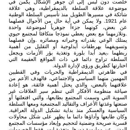
خلصت دون لبس إلى أن جوهر الإشكال يكمن في
موضوعة علاقة السلطة بالديمقراطية، وهي علاقة
شائكة في مسيرها الطويل منذ تأسيس السلطة الوطنية
عام 1921. ولا يمكن في أية حال من الأحوال فصلهما
عن بعض، كونهما جزءاً جوهرياً لموضوعة واحدة
.وتلازمهما مع بعض يعطي نموذجا متكافئا لمجتمع حيوي
يمتلك الوعي بقدراته وخبراته ومصائره .وإن فصلهما
وتسويفهما بهرطقات أيدلوجية أو التقليل من أهمية
ربطهما ،يعيد أبدا بلورة وتغذية بؤر الأزمات ويجعل
السلطة تراوح دائما في ذات المواقع العقيمة التي
اختارتها كطريق ورؤى لإدارة الدولة.
في ظاهرتي الديمقراطية والحريات وفي القطبين
المهمين منهما السياسي والاجتماعي، فالهدف الأعم من
علاقتهما بالبعض، والذي يحتل أهمية فائقة، هو إعادة
صياغة منظومة الأفكار التي تنظم سير العلاقات غير
السوية التي وسمت المجتمع بطابعها، والتي افتعلتها أو
صنعتها وغذتها الأعراف والتقاليد المجتمعية ومعها السلطة
السياسية والعسكر منذ بداية تشكيل الدولة العراقية.
وكان طابعها وأداؤها دائما ما يظهر على شكل محاولات
قسرية صريحة وضمنية لتحجيم وإبعاد مؤسسات المجتمع
المدني عن ممارسة دورها. وتغذية ليس فقط الخصومات