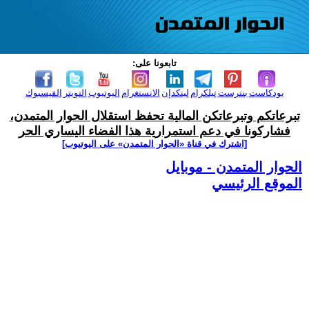
تابعونا على:
بودكاست
بنترست
تيلكرام
لينكدإن
الانستغرام
اليوتيوب
التويتر
الفيسبوك
تبرعاتكم وتبرعاتكن المالية تحفظ استقلال الحوار المتمدن،
فشاركونا في دعم استمرارية هذا الفضاء اليساري الحر
[اشترك في قناة ‫«الحوار المتمدن» على اليوتيوب]
الحوار المتمدن - موبايل
الموقع الرئيسي