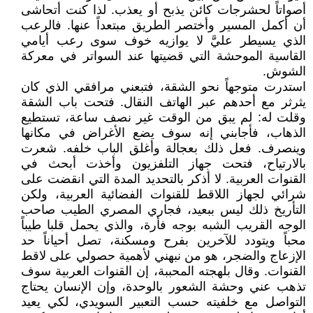
أصواتاً لحشرجات كائن يذبح أو يعذب. لذا كنت أتحاشى
أن أكمل المسير وأختصر الطريق مبتعداً عنها. فالرعب
الذي يسيطر عليَّ لا يوازيه خوف سوى رعب أيامي
القاسية الموحشة التي قضيتها عند السواتر في معركة
الشوش.
استدرت متوجهاً نحو الشقة، فتبعني مرافقي الذي كان
يثرثر مع أحدهم عبر الهاتف النقال. فتحت باب الشقة
وقلت له: لم يبق من الوقت غير نصف ساعة، تستطيع
الذهاب، فأجابني إنه سوف يضع الأغراض في مكانها
وينصرف. فعل ذلك بعجالة وأغلق الباب خلفه. شعرت
بالارتياح، فتحت جهاز التلفزيون وأخذت أبحث في
القنوات العربية. لا أذكر بالتحديد المدة التي انقضت على
شرائي لجهاز اللاقط للقنوات الفضائية العربية، ولكن
التأريخ ذلك ليس ببعيد، فجاري المصري الطيب صاحب
الوجه القريب الشبه بوجه فأرة، والذي يحمل قلبا طيباً
محباً ويتودد للآخرين بفرح ومسكنة، تصل أحياناً حد
الإزعاج والضجر، هو من نبهني لأهمية حصولي على لاقط
القنوات. وقال بلهجته المحببة، إن القنوات العربية سوف
تذهب عني وحشة الشعور بالوحدة، وإن الإنسان يحتاج
التواصل مع خلفيته حسب التعبير السويدي، لكي يعيد