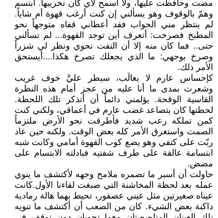
مضت وحافظت عليها، ولا أسمح لأي كان تخريبها. ابتسم
وهمّ بالوقوف وهو يسألني إن كنت أرغب قهوة أم شاياً.
لم ينتظر مني الجواب فقد أعطاني قفاه متوجهاً نحو
المطبخ فصرخت: أتعرف أين توجد القهوة... لم تسألني
حتى.. فما كان منه إلا أن التفت نحوي ونظر لي شزراً
وصرخ بوجهي: ما الذي يجعلك تصرخ هكذا....أيستحق
الأمر ذلك.
كإحساس عارم لا يغالَب، سيطر عليَّ خوف غريب
وشعرت بمدى ما أنا عليه من عجز أمام هذه النظرة
القاسية الوقحة. يؤلمني دائماً أن أتذكر تلك اللحظة.
لحظتها كان يتصاعد غضب عارم في أعماقي، ولكني كنت
كمن تملكه رعب شديد فأطرقت نحو الأرض ملتزماً
الصمت واستغرق الأمر كله بعض الوقت. ولكنه حين عاد
ربّت على كتفي وهو يضع كوب القهوة أمامي وكانت شبه
ابتسامة عالقة على طرف شفتيه فبادلته الابتسام على
مضض.
حاولت أن أسبر ما تضمره ملامح وجهه لأكتشف ما ينوي
عمله بعد لحظة المخاشنة التي صبغت لقاءنا الأول.كانت
عيناه صغيرتين مثل عيني عصفور، تحيط بهما هالة رمادية
داكنة بعض الشيء. كان من الصعب أن أكتشف ما تنويه
تلك العينان المتلصصتان وهما تجوبان دون توقف في