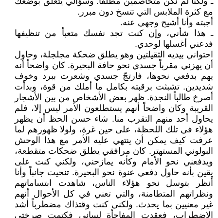
ـ ولكنا لم نكن متخاصمين مطلقاً. وسؤالي يتعلق بوضعك
مع كثرة الملابس التي تتسخ دون مبرر.
أجبته وأنا أشيح وجهي عنه.
ـ هذا شأني، وإن كنت تجد نفسك متعباً من تنظيفها
فدعني أغسلها لوحدي.
احتواني بيديه الثقيلتين وهو يطلق ضحكة مجلجلة، وحاول
أن يهزني مقرباً جسدي نحو حافة البحيرة. كان واضحاً أنه
يهم بدفعي نحوها، فارتجّ جسدي وشعرت ببرد وخوف
شديدين. تشبثت برقبته بكامل ما أملك من قوة، وبدأت
أصرخ طالباً النجدة. ظهر بعض الأشخاص من بين الأشجار
القريبة وكان واضحاً أنهم يستطلعون الأمر ليس إلا، فلم
يحاول أحد منهم التقرب منا. شاء حسن الحظ أن يظهر
هؤلاء في تلك اللحظة، على حين غرة، ولولا ظهورهم لما
عرفت كيف يمكن أن ينتهي عليه الأمر مع هذا الوحش
البولوني المستهتر. كان مرافقي يطلق ضحكات متقطعة،
ويدفعني نحو الأمام وكأنه يمازحني، ولكني كنت على
يقين بأنه حاول دفعي عنوة نحو البحيرة. تنحيت جانباً وأنا
أنظر بتوسل نحو هؤلاء الناس، شاهدت ابتساماتهم
ونظراتهم المتطامنة، والتي تعني في كل الأحوال أنهم
غير معنيين بما يحدث. ولكني كنت وقتذاك مضطرباً أشد
الاضطراب، فعقدت المفاجأة لساني فكتمت صرختي