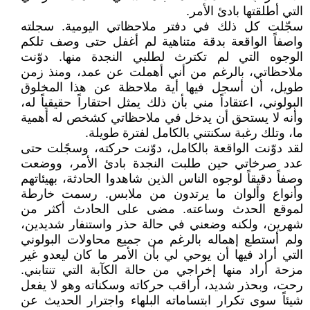
التي أطلقتها بادئ الأمر.
سجّلت كل ذلك في دفتر ملاحظاتي اليومية. سجلته
واصفاً الواقعة بدقة متناهية لم أغفل حتى وصف تلكم
الوجوه التي لم تكترث لطلبي النجدة منها. دوّنت
ملاحظاتي، بالرغم من أني أهملت عن عمد، ومنذ زمن
طويل، أن أسجل فيها أية ملاحظة عن هذا المخلوق
البولوني، اعتقاداً مني بأن ذلك يمثل احتقاراً حقيقياً له،
وأنه لا يستحق أن يدخل في ملاحظاتي كشخص له أهمية
ما، وتلك رغبة سكنتني بالكامل لفترة طويلة.
لقد دوّنت الواقعة بالكامل، دوّنت حركته، وسجًلت حتى
عدد صرخاتي حين طلبت النجدة بادئ الأمر، ووضعت
وصفاً دقيقاً لوجوه الناس الذين شاهدوا الحادثة، بهيئاتهم
وأنواع وألوان ما يرتدون من ملابس. رسمت خارطة
لموقع الحدث وساعته. مضى على الحادث أكثر من
شهرين، ولكنه وضعني في حالة حذر واستنفار شديدين،
ولم أستطع إهماله بالرغم من جميع محاولات البولوني
التي أراد فيها أن يوحي لي بأن الأمر ما كان ليعدو غير
مزحة أراد منها إخراجي من حالة الكآبة التي تنتابني.
رحت، وبحذر شديد، أراقب حركاته وسكناته وهو لا يفعل
شيئاً سوى تكرار ابتساماته البلهاء واجترار الحديث عن