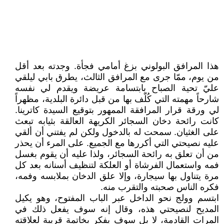
هذا المرافق البولوني بزغ أمامي فجأة. وجدته بعد أقل
من يوم، ممّا جرى مع المرافق الثالث، يطرق بابي ليلقي
عليّ تحية الصباح بابتسامة عريضة ويقدم لي نفسه
شارحاً مهمته التي كُلّف بها من قبل دائرة البلدية، مظهراً
لي ورقة قرار المرافقة الممهور بتوقيع السيدة كاترينا.
كانت رائحة دخان السجائر الكريهة العالقة بثيابه تبعث
على الغثيان. سمحت له بالدخول ولكن لم يفتني أن ألقي
عليه نصيحتي التي أكررها مع الجميع. على المرء أن يحذر
من أن تعلق به رائحة السجائر، ولذا عليه أن يقوم بغسل
فمه واستعمال الفرشاة أو العلكة لتنظيف أسنانه بعد كل
مرة يتناول بها سيجارة، وإلا علق الدخان بملابسه وفمه،
فكره الناس صحبته والتقرب منه.
ابتسم وولج نحو الداخل عبر الباب المفتوح، وهو يكيل
المديح لنصيحتي هذه، وقال إنه سوف يفعل ذلك في
المرات القادمة، لا بل سوف يفكر بخاتمة قريبة لعلاقته