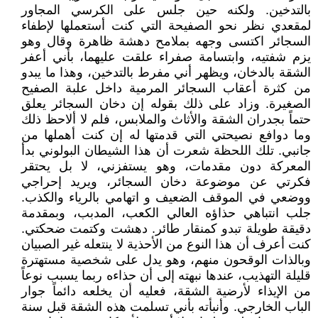
بالتدخين. ولكنه حين جلس على الكرسي المجاور
لمقعدي نظر نحو الصفيحة التي كنت أستعملها لإطفاء
السجائر اكتسى وجهه بملامح دهشة ظاهرة وقال وهو
يزم شفتيه، وابتسامة صفراء علقت عليهما، بأني أعفر
الشقة بالدخان، ويظهر أني مفرط بالتدخين، وهذا ما يبدو
من كثرة أعقاب السجائر المرمية داخل علبة الصفيح
الصغيرة. وزاد على ذلك بقوله إن دخان السجائر يعلق
حتماً بجدران الشقة والأثاث والملابس، فلم لا ألاحظ ذلك
وما دوافع نصيحتي التي قدمتها له إن كنت أهملها من
جانبي. تلك اللحظة شعرت أن هذا الشيطان البولوني بدأ
المعركة دون مقدمات، وهو يستفزني، لا بل يحتقر
فكرتي عن موضوعة دخان السجائر، ويريد إحراجي
ووضعي في الموقف الضعيف و اتهامي بالرياء والكذب.
جلب انتباهي حذاؤه العالي الكعب، المدبب، وبمقدمة
دقيقة طويلة تبدو كمنقار طائر. دهشت وكتمت ضحكتي.
كنت أعرف أن هذا النوع من الأحذية لا ينتعله غير الصبيان
وبالذات الوقحون منهم، وهو يدل على شخصية مستهترة
قليلة التهذيب، عندها نبهته إلى أن حذاءه ربما يسبب نوعاً
من الإيذاء لأرضية الشقة، فعليه أن يخلعه دائماً جوار
الباب الخارجي. وأنبأته بأني تسلمت هذه الشقة قبل سنة