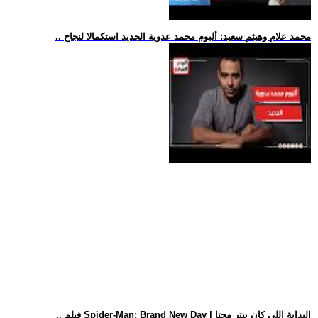
.. محمد علام وهيثم سعيد: ألبوم محمد عدوية الجديد استكمالا لنجاح
.. فيلم Spider-Man: Brand New Day | البداية اللي كان بيتر محتا