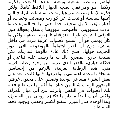
أواصر روابطه بشعبه وبلغته. عندها اقتنعت بفكرته
وتكفل هو ومرافقي نصب الجهاز اللاقط كاملاً. ولكن
فكرة الإمتاع تبددت تدريجياً وبدأت أسأم تلك البرامج التي
أغلبها سياسية أو تتحدث عن كوارث ومصائب وخيبات، أو
أخبار مؤذية لا بل سخيفة جداً. حتى برامج المنوعات ما
عادت تستهويني، فأصبحت مهووساً بالتنقل بعجالة دون
التوقف لفترات طويلة عند قناة تلفزيونية بعينها، ولكن ما
كان يهمني هو أن أستمع لأصوات عربية تتردد في داخل
شقتي، دون أن أعير اهتماماً بالموضوعة التي يدور
الحديث حولها. أصبح ذلك عادة مألوفة عندي.لم تكن
نصيحة جاري المصري بالذات ما رست عليه قناعتي أو
فضّله خياري، بالقدر الذي عنيته من وجود رطانة قريبة
مني. هذه الرطانة العربية، بالرغم من إحساسي
بسخافتها وعدم اهتمامي بمواضيعها، فأنها كانت تبعد عني
بعض الشيء مشاعر الوحدة وتضفي على محتوى غرفتي
المتجهم الرتيب شيئاً من حياة. ما أكثر ما تستطيع فعله
تلك الأصوات في النفس، بالرغم من أني ميال للعزلة،
ولكني أدرك أيضاً مقدار ما تكتنزه روحي من الفضول،
وهذا لوحده صار المبرر المقنع لكسر وحدتي ووجود لاقط
الفضائيات.