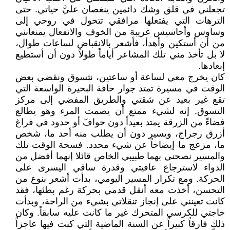
تجعلني في قلق وشك دائمين ينغصان عليَّ حياتي. حتى
الترهات التي يفتعلها مرافقي تتحول في روحي إلى
وساوس وأحاسيس غريبة من الخوف والانفعال يمنعانني
من أن أستكين وأهدأ، فأشعر بالانقباض لساعات طوال،
لا بل تأخذ مني تلك المشاعر أياماً طولاً دون أن أستطيع
إبعادها.
كان يخرج معي لساعة أو ساعتين، نتسوق ونقضي بعض
الوقت في مسيرة تمتد جوار حافة البحيرة الواسعة التي
تقع غير بعيد عن شقتي والطريق المفضي إلى مركز
التسوق. إنه لشيء ممتع أن يصمت المرء وهو يطالع
فضاءً من الزرقة يمتد بعيداً دون حوافّ أو حدود في فراغ
أزرق رجراج، ويسير دون أن يطلب منه أحد ما، شخص
ما، مزعج ما إيضاحاً عن شيء محدد. فسحة الوقت تلك
والمسير نصحني بهما طبيبي الخاص قائلا إنهما أفضل من
الدواء لاسترجاع عافيتي وقدرة ساقي اليسرى على
الحركة. ومع تكرار المسير اليومي، بدأت أشعر بنوع من
التحسن، أخذت معه أنقل قدمي بحركة رغم بطئها، فقد
كانت تعينني على إنجاز تنقلاتي بشيء من الراحة، وبدأت
حاجتي للكرسي المتحرك غير ما كانت عليه سابقاً. وكان
ذلك فارقاً كبيراً عن السنة الماضية التي كنت فيها عاجزاً