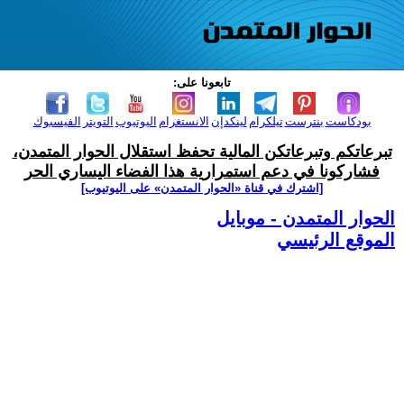
تابعونا على:
بودكاست
بنترست
تيلكرام
لينكدإن
الانستغرام
اليوتيوب
التويتر
الفيسبوك
تبرعاتكم وتبرعاتكن المالية تحفظ استقلال الحوار المتمدن،
فشاركونا في دعم استمرارية هذا الفضاء اليساري الحر
[اشترك في قناة ‫«الحوار المتمدن» على اليوتيوب]
الحوار المتمدن - موبايل
الموقع الرئيسي