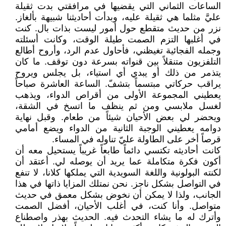
الساعات الثماني التي يقضيها في مرافقتي بدت ثقيلة
عليَّ مثلما هي ثقيلة عليه، وبدأت أحاديثنا شبيهة بألغاز.
نزر من حديث متقطع حول أمور ليست بذات بال. كنت
في أغلبها التزم الصمت طيلة الوقت، وكانت أسئلته
وجمله الفجائية تغيظني، فأحاول عدم الرد، وأروح أطالع
التلفزيون متنقلاً بين قنواته بسرعة دون توقف. ما كان
يتذمر من ذلك أو يبدي أي استياء، بل يجلس ويروح
يراقب حركاتي مبتسماً بتشفّ. الساعة العاشرة صباحاً
يعطيني المجموعة الأولى من أقراص الدواء، ويذهب
لغسل ملابسي ومن ثم ينظف ما اتسخ في الشقة،
ويحضر لي بعض الأحيان شيئاً من طعام. وقبل نهاية
دوامه يعطيني الوجبة الثانية من الدواء ويضع أمامي
قرصاً أخر على الطاولة عليّ تناوله في المساء.
كانت أحاديثه تكتسي دائماً طابعاً غريباً يستحيل معه أن
أكون فكرة متكاملة عما يريد أن يوصله لي. أعتقد أن
لكنته البولونية واللغة السويدية التي يملكها كلانا، لا تنفع
في التواصل بشكل ناجز. نحن نمتلك المزايا ذاتها في هذا
الجانب، ولذا لا يمكن أن نخوض بشكل معمق في حديث
متواصل. وأنا كنت، في أغلب الأحيان، أفضل الصمت
وأترك له ما يشاء التحدث فيه. الحديث بهذر واصطناع