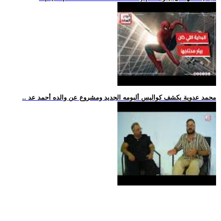
.. محمد عدوية يكشف كواليس ألبومه الجديد ومشروع عن والده أحمد عد