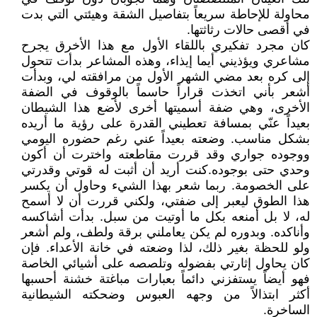
محاولة للإحاطة سريعاً بتفاصيل الشقة وهيئتي التي بدت
في أقصى حالات رثاثتها.
كان مجرد تفكيري باللقاء الأول مع هذا الأخرق يجرح
مشاعري ويؤذيني أيما إيذاء، وهذه المشاعر بدأت تتحول
إلى كره بعد مضي الشهر الأول من مرافقته لي، وبدأت
أشعر بأني اتخذت قراراً حاسماً بالوقوف في الضفة
الأخرى، وهي ضفة أسميتها أخرى لأضع هذا الشيطان
بعيداً عنّي بمسافة تعطيني القدرة على رؤية ما أريده
بشكل مناسب. وضعته بعيداً عني رغم حضوره اليومي
ووجوده جواري وقد قررت مقاطعته واخترت أن أكون
وحدي حتى بوجوده.كنت أريد أن أثبت له قوتي وقدرتي
على الخصومة. ربما شعر بهذا الشيء وحاول أن يكسر
هذا الطوق ليعبر إلى ضفتي، ولكني قررت أن لا أسمح
له، لا بل أمنعه بكل ما أوتيت من سبل. بدأت أشاكسه
وأناكده. وبدوره لم يكن يعاملني برقة ولطف، ولم أشعر
ولو للحظة بغير ذلك، لذا وضعته في خانة الأعداء. فإن
كان يحاول إثارتي بفضوله وتلصصه على أشيائي الخاصة
فهو أيضاً يستفزني دائماً بعبارات مباغتة خشنة أحسبها
أكثر ابتذالاً من وجهه العبوس وضحكته الشيطانية
الساخرة.