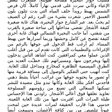
مشيت جوار البحيرة مسافة طويلة، فشعرت ببعض
الإعياء وكأني سرت على قدمي نهاراً كاملاً. كان قرص
الشمس يهبط رويداً خلف المياه التي بدت تتلون بلون
الغسق الأحمر. شعرت بشيء من البرد رغم أن الصيف
لم يخبُ بعد. عبر الشارع جوار البحيرة، هناك غابة صغيرة
كثيفة الأشجار تفضي مداخلها إلى ساحة صغيرة بالقرب
من شقتي، أما جانب البحيرة الشمالي فهناك غابة أخرى
كثيفة تفصح عن كامل وحشتها وربما أسرارها حين يهبط
المساء. لم أرغب قط الدخول في جوفها بالرغم من
الإغراءات والتطمينات التي كانت تقدم لي من قبل أغلب
الذين عملوا معي كمرافقين. كنت أشاهد الناس يدخلون
إليها ويخرجون منها. ومسيراتهم تلك خطـّت العديد من
الطرق الميسمية الظاهرة كمخارج ومداخل لتلك الغابة.
كنت أتهيب حتى التفكير بالوصول إلى مسافة قريبة منها
أو تصور ما يحتويه جوفها من غرائب. أحياناً يشط ذهني
فأجدني أفكر بتلك الغابة وكأنها تبدو مثل مصيدة للبشر
تسكنها السعالي التي تصنع من رؤوسهم المسلوخة
تعاويذ تعلقها فوق أعالي الأشجار. راودني هذا الإحساس
طيلة المرات التي اقتربت فيها من تلك الغابة اللعينة.
حدسي هذا قارب الحقيقة لمرات عديدة حين لمحت
عيوناً تتلصص من بين كثافة الأغصان، وسمعت أيضاً