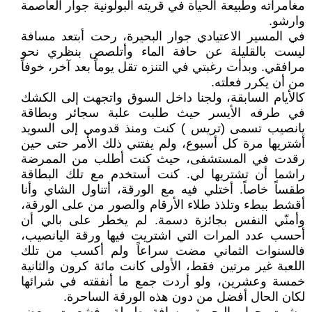
مغامراته وطبيعة الحياة في قريته البولونية جوار العاصمة
وارشو.
في المسير الاعتيادي جوار البحيرة، رحت أبتعد مسافة
ليست بالقليلة عن حافة الماء وأتلصص بنظري نحو
مرافقي. وبدأت رغبتي في التنزه تقل يوماً بعد آخر، خوفاً
من أن يكرر فعلته.
كالأيام السابقة، ولجنا داخل السوق واتجهت إلى الكشك
في طرفه الأيسر حيث طلبت علبة سجائر وبطاقة
يانصيب تسمى (تريس ) كنت ومنذ قدومي إلى السويد
أشتريها مرة كل أسبوع، ولم يفتني ذلك الأمر حتى حين
رقدت في المستشفى، حيث كنت أطلب من الممرضة
راشما أن تشتريها لي. كنت أستخدم مع تلك البطاقة
طقساً خاصاً. أختلي فيه مع الورقة، أتناول الشاي وأنا
أقشط ببطء وتلذذ طلاء الأرقام والصور من على الورقة،
وأمنّي النفس بجائزة دسمة. لم يخطر على بالي أن
أحسب عدد المرات التي اشتريت فيها ورقة اليانصيب،
فالسنوات الثماني مضت سراعاً ولم أكسب من تلك
اللعبة غير مرتين فقط، الأولى كانت مائة كرون والثانية
خمسة وعشرين، ولو أردت جمع ما أنفقته في شرائها
لكان الحال أفضل من دون هذه الورقة الساحرة.