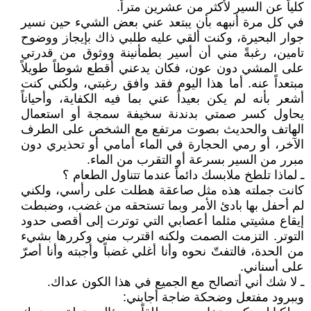
كلياً عن السير لأكثر من عشرين متراً.
في كل مرة أنبهه بأن يبتعد عني بعض الشيء حين نسير
جوار البحيرة، وكنت ألقي عليه طلبي ذاك بإيجاز ووضوح
تامين، رغبةً مني أن أسير بطمأنينة ووثوق من قدرتي
على المشي دون عون، فكان يدعني أقطع شوطاً طويلاً
مبتعداً عنه. أما هذا اليوم فقد وافق رغبتي، ولكني كنت
أشعر بأنه لم يكن بعيداً عني بما فيه الكفاية، وأحياناً
يحاول كسر صمتي بدندنة سخيفة سمجة أو استعمال
الهاتف والحديث بصوت مرتفع مع الشخص على الطرف
الآخر، أو رمي الحجارة في الماء أمامي أو تحذيري دون
مبرر من السير بسرعة أو التقرب من الماء.
ـ لماذا تلطخ ملابسك دائماً عندما تتناول الطعام ؟
كانت جملته هذه مثل صاعقة هطلت على رأسي، ولكني
لم أحفل بها بادئ الأمر وبما تستحقه من غضب، وضبطت
إيقاع مشيتي مثلما أعصابي التي توترت إلى أقصى حدود
التوتر. التزمت الصمت ولكنه اقترب مني وكررها بشيء
من الحدة، فالتفتّ نحوه وأنا أغلي غضباً وأجبته وأنا أصرّ
على أسناني.
ـ لا شك أني أتصالح مع الجميع في هذا الكون عداك.
وببرود مفتعل وضحكة ضاجة أجابني: