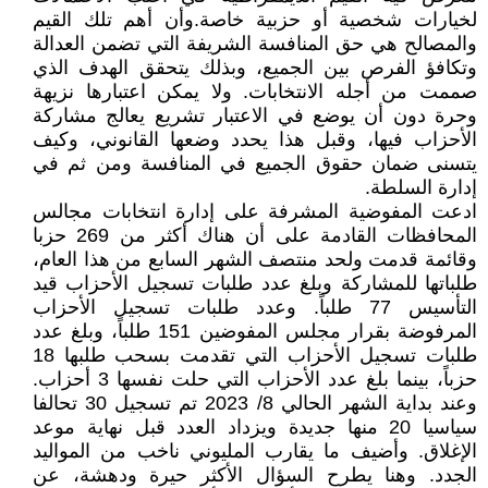
لخيارات شخصية أو حزبية خاصة.وأن أهم تلك القيم
والمصالح هي حق المنافسة الشريفة التي تضمن العدالة
وتكافؤ الفرص بين الجميع، وبذلك يتحقق الهدف الذي
صممت من أجله الانتخابات. ولا يمكن اعتبارها نزيهة
وحرة دون أن يوضع في الاعتبار تشريع يعالج مشاركة
الأحزاب فيها، وقبل هذا يحدد وضعها القانوني، وكيف
يتسنى ضمان حقوق الجميع في المنافسة ومن ثم في
إدارة السلطة.
ادعت المفوضية المشرفة على إدارة انتخابات مجالس
المحافظات القادمة على أن هناك أكثر من 269 حزبا
وقائمة قدمت ولحد منتصف الشهر السابع من هذا العام،
طلباتها للمشاركة وبلغ عدد طلبات تسجيل الأحزاب قيد
التأسيس 77 طلباً. وعدد طلبات تسجيل الأحزاب
المرفوضة بقرار مجلس المفوضين 151 طلباً، وبلغ عدد
طلبات تسجيل الأحزاب التي تقدمت بسحب طلبها 18
حزباً، بينما بلغ عدد الأحزاب التي حلت نفسها 3 أحزاب.
وعند بداية الشهر الحالي 8/ 2023 تم تسجيل 30 تحالفا
سياسيا 20 منها جديدة ويزداد العدد قبل نهاية موعد
الإغلاق. وأضيف ما يقارب المليوني ناخب من المواليد
الجدد. وهنا يطرح السؤال الأكثر حيرة ودهشة، عن