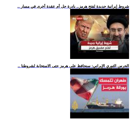
.. شروط إيرانية جديدة لفتح هرمز.. بادرة حل أم عقدة أخرى في مسار
.. الحرس الثوري الإيراني: سنحافظ على هرمز حتى الاستجابة لشروطنا