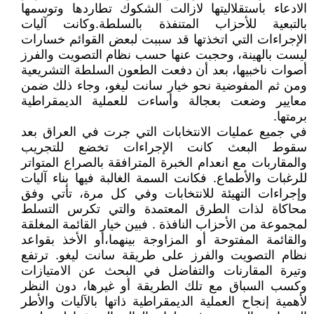
الادعاء باستقلاليتها لازالت الشكوك تطاردها وتوسمها
بالتبعية للأحزاب المتنفذة بالسلطة.وكانت آليات
الإجراءات التي اتخذتها قد سببت لبعض القوائم خسارات
ليست بالهينة، وحجبت عنها حسب نظام التصويت والفرز
أصوات ناخبيها، بعد أن دفعت الطعون السلطة التشريعية
ومن ثم المفوضية نحو خيار سانت ليغو، وجاء ذلك ضمن
معايير وضعت بعجالة وأساءت للعملية الديمقراطية
برمتها.
في جميع عمليات الانتخابات التي جرت في العراق بعد
سقوط البعث كانت الإجراءات تخضع للتجريب
والمقاربات مع انعدام الخبرة المترافقة بالصراع المتواتر
للرغبات والأطماع. فكانت السمة الغالبة فيها بناء آليات
وإجراءات التهيئة للانتخابات وفي كل مرة، تأتي وفق
محاكاة لذات الطرق المعتمدة والتي تكرس التسلط
لمجموعة من الأحزاب النافذة . فبين خيار القائمة المغلقة
والقائمة المفتوحة أو المزاوجة بينهما،أو الأخذ بقواعد
نظام التصويت والفرز على طريقة سانت ليغو. ترتفع
وتيرة المقارنات والتفاضل في البحث عن الامتيازات
وكسب السباق مع تلك الطريقة أو غيرها، دون النظر
لأهمية إنجاح العملية الديمقراطية ذاتها بالآليات والأطر