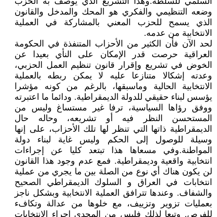
السلمي للسلطة.وهذا التشريع الذي يوصف به الحزب
وضعه التنظيمي والفكري هو المحك والمدخل والقانون
الذي يسمح للحزب المعني بالمشاركة في العملية
الانتخابية من عدمه.
لحد الآن فأن الكثير من الأحزاب المتنفذة في الحكومة
العراقية حرصت قدر الإمكان على النأي بعيدا عن
الخوض في تشريع وإقرار قانون تنظيم العمل الحزبي،
وعدته إشكالا متنازعا عليه لا يمكن ربطه بالعملية
الانتخابية الحالية وماسبقها، بالرغم من كونه مؤشرا
يؤسس لبناء حقيقي للدولة الديمقراطية. ودائما ما اعتبرته
ووفق رؤاها السياسية، ترفا غير مستساغ وليس من
المستحسن النظر فيه أو تشريعه، وحاله حال
الديمقراطية ذاتها التي تنظر لها تلك الأحزاب، على إنها
وسيلة للوصول إلى الحكم وليس غاية لبناء دولة
المواطنة.وفي مسعاها هذا تبتعد كليا عن إجراءات
انتخابية واقعية وديمقراطية. فمع عدم وجود هذا القانون
لن يكون هناك أي نوع من الصلة بين ما يجري من عملية
انتخابات في العراق و السلوك الديمقراطي الصحيح
والشفاف. وعندها تترافق العملية الانتخابية وبشكل ناجز
بعمليات تزوير وتزييف، مع خلوها من عدالة وتكافء
للفرص. وتبعا لذلك فليس من المجدي إجراء الانتخابات