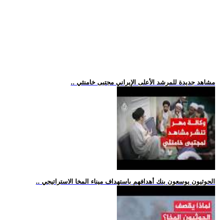
.. مشاهد جديدة للمرشد الأعلى الإيراني مجتبى خامنئي
.. الحوثيون يوسعون بنك أهدافهم باستهداف ميناء المخا الاستراتيجي