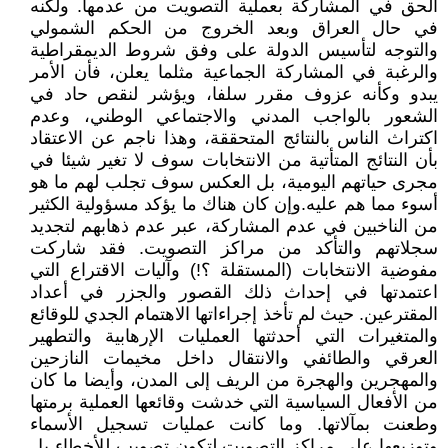
الحق في المشاركة بعملية التصويت من عدمها. ولكنه
في حال العراق وبعد الخروج من الحكم الشمولي
والتوجه لتأسيس الدولة على وفق شروط الديمقراطية
والرغبة في المشاركة الجماعية مثلما يعلن، فأن الأمر
يبدو وكأنه عزوف مقرر سلفا، ويؤشر لنقص حاد في
الشعور بالواجب المدني والاجتماعي الوطني، وعدم
اكتراث الناس بالنتائج المتحققة، وهذا ناجم عن الاعتقاد
بأن النتائج المتأتية من الانتخابات سوف لا تغير شيئا في
مجرى حياتهم اليومية، بل العكس سوف تجلب لهم ما هو
أسوء مما هم عليه.وإن كان هناك ما يؤكد مسؤولية الكثير
من الناخبين في عدم المشاركة، عبر عدم ذهابهم لتجديد
سجلاتهم والتأكد من مراكز التصويت. فقد شاركت
مفوضية الانتخابات (المستقلة ؟!) وآليات الاقتراع التي
اعتمدتها في إحداث ذلك القصور والجزر في أعداد
المقترعين. حيث لم تأخذ إجراءاتها الاهتمام الجدي للوقائع
والمتغيرات التي أحدثتها العمليات الإرهابية والتطهير
العرقي والطائفي والانتقال داخل مخيمات النازحين
والمهجرين والهجرة من الريف إلى المدن، وأيضا ما كان
من الأفعال السياسية التي خدشت وقائعها العملية برمتها
وطعنت بمآلاتها. وما كانت عمليات تسجيل الأسماء
وتوزيعها على مراكز التصويت لتكون تصويب للأخطاء بل