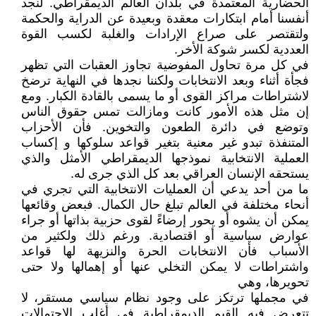
الحضارية المعتمدة في بلدان العالم الديمقراطي. لنجد
أنفسنا أمام ابتكارات معقدة وبعيدة عن الدراية والحكمة
ولتقتصر على صراع الإرادات والغلبة لكسب القوة
العددية لكسر شوكة الأخر.
في كل مرة تحاول المفوضية تجاوز العقبات التي تظهر
فجأة أثناء وبعد الانتخابات ولكننا نجدها في النهاية ترضخ
لاشتراطات مراكز القوى أو ما يسمى بالقادة الكبار. ومع
إن مثل هذه الأمور كانت ومازالت تمس حقوق الناس
وتوضع في دائرة الطعون والتخوين. فأن الأحزاب
المتنفذة تبدو غير معنية بتغير قواعد سلوكها و إكساب
العملية الانتخابية نموذجها الديمقراطي الأمثل والذي
يستحقه الإنسان العراقي بعد كل الذي جرى له.
ما من أحد يدعي أن العمليات الانتخابية التي تجري في
أنحاء مختلفة في العالم تبلغ حال الكمال. فبعض وقائعها
يمكن أن يشوه أو يحور إرضاءً لقوى حزبية بذاتها أو جراء
عوارض سياسية أو اقتصادية. ورغم ذلك ولكثير من
الأسباب فأن الانتخابات الحرة والنزيهة لها قواعد
واشتراطات لا يمكن التخلي عنها أو إهمالها ولا حتى
تحويرها، وهي
في مجملها ترتكز على وجود نظام سياسي مستقر، لا
تتعرض فيه القيم الديمقراطية في أغلب الاحتمالات