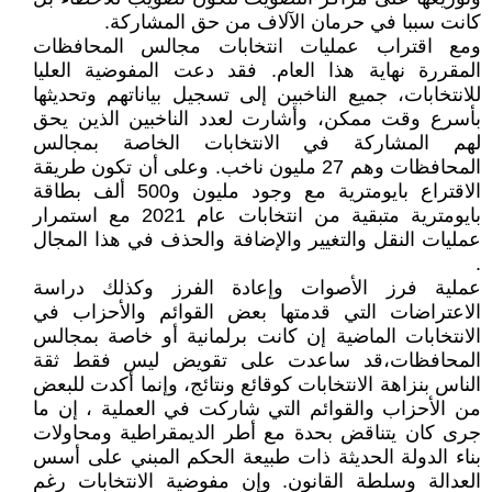
كانت سببا في حرمان الآلاف من حق المشاركة.
ومع اقتراب عمليات انتخابات مجالس المحافظات
المقررة نهاية هذا العام. فقد دعت المفوضية العليا
للانتخابات، جميع الناخبين إلى تسجيل بياناتهم وتحديثها
بأسرع وقت ممكن، وأشارت لعدد الناخبين الذين يحق
لهم المشاركة في الانتخابات الخاصة بمجالس
المحافظات وهم 27 مليون ناخب. وعلى أن تكون طريقة
الاقتراع بايومترية مع وجود مليون و500 ألف بطاقة
بايومترية متبقية من انتخابات عام 2021 مع استمرار
عمليات النقل والتغيير والإضافة والحذف في هذا المجال
.
عملية فرز الأصوات وإعادة الفرز وكذلك دراسة
الاعتراضات التي قدمتها بعض القوائم والأحزاب في
الانتخابات الماضية إن كانت برلمانية أو خاصة بمجالس
المحافظات،قد ساعدت على تقويض ليس فقط ثقة
الناس بنزاهة الانتخابات كوقائع ونتائج، وإنما أكدت للبعض
من الأحزاب والقوائم التي شاركت في العملية ، إن ما
جرى كان يتناقض بحدة مع أطر الديمقراطية ومحاولات
بناء الدولة الحديثة ذات طبيعة الحكم المبني على أسس
العدالة وسلطة القانون. وإن مفوضية الانتخابات رغم