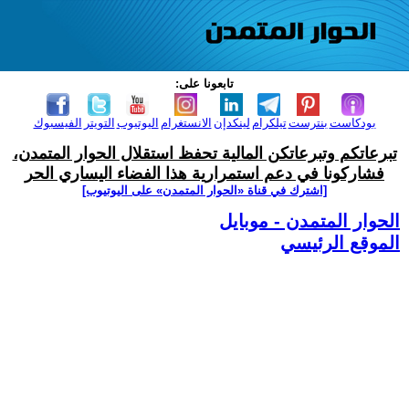
تابعونا على:
بودكاست
بنترست
تيلكرام
لينكدإن
الانستغرام
اليوتيوب
التويتر
الفيسبوك
تبرعاتكم وتبرعاتكن المالية تحفظ استقلال الحوار المتمدن،
فشاركونا في دعم استمرارية هذا الفضاء اليساري الحر
[اشترك في قناة ‫«الحوار المتمدن» على اليوتيوب]
الحوار المتمدن - موبايل
الموقع الرئيسي