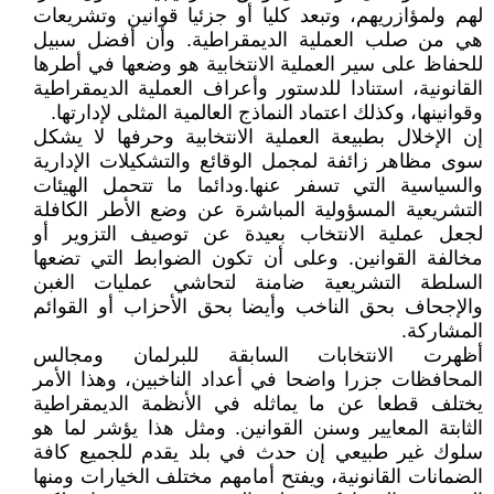
لهم ولمؤازريهم، وتبعد كليا أو جزئيا قوانين وتشريعات
هي من صلب العملية الديمقراطية. وأن أفضل سبيل
للحفاظ على سير العملية الانتخابية هو وضعها في أطرها
القانونية، استنادا للدستور وأعراف العملية الديمقراطية
وقوانينها، وكذلك اعتماد النماذج العالمية المثلى لإدارتها.
إن الإخلال بطبيعة العملية الانتخابية وحرفها لا يشكل
سوى مظاهر زائفة لمجمل الوقائع والتشكيلات الإدارية
والسياسية التي تسفر عنها.ودائما ما تتحمل الهيئات
التشريعية المسؤولية المباشرة عن وضع الأطر الكافلة
لجعل عملية الانتخاب بعيدة عن توصيف التزوير أو
مخالفة القوانين. وعلى أن تكون الضوابط التي تضعها
السلطة التشريعية ضامنة لتحاشي عمليات الغبن
والإجحاف بحق الناخب وأيضا بحق الأحزاب أو القوائم
المشاركة.
أظهرت الانتخابات السابقة للبرلمان ومجالس
المحافظات جزرا واضحا في أعداد الناخبين، وهذا الأمر
يختلف قطعا عن ما يماثله في الأنظمة الديمقراطية
الثابتة المعايير وسنن القوانين. ومثل هذا يؤشر لما هو
سلوك غير طبيعي إن حدث في بلد يقدم للجميع كافة
الضمانات القانونية، ويفتح أمامهم مختلف الخيارات ومنها