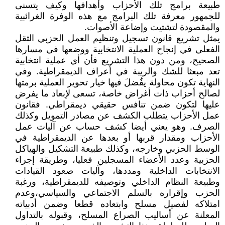
طبيعة برامج تلك الأحزاب وأهدافها وكيف يتسنى
للجمهور معرفة تلك البرامج مع هذه الوفرة الغرائبية
والمقصودة لتشتيت وإضاعة الأصوات.
يمثل تشريع قانون تسجيل وتنظيم العمل الحزبي الثقل
الفعلي في إنجاح العملية الانتخابية ووضعها في مسارها
الصحيح، ومن دون هذا التشريع فأن أي عملية انتخابية
تعد مبعثا للشك والريبة في أعراف الديمقراطية. وفي
النهاية تكون محاولة يفُضلَ فيها خيار تحوير العملية برمتها
لصالح أحزاب ذات أغراض خاصة، تسعى لإبعاد ما يفرض
عليها لتكون ضمن تنافس حقيقي ديمقراطي. فقانون
عمل الأحزاب يتطلب الكشف عن مصادر التمويل وكذلك
الصرف. وهو يعني أيضا كشف حساب عن آليات عمل
الأحزاب ومقدار قربها أو بعدها عن الديمقراطية في
الوسط الحزبي وخارجه، وكذلك طبيعة التشكيل والهياكل
الحزبية وعدد الأعضاء المسجلين فعليا، وطريقة إجراء
الانتخابات الداخلية ومددها، وآليات صعود القيادات
وطبيعة النظام الداخلي وتوصيفه للديمقراطية، ورغبة
الحزب وإقراره بالسلم الاجتماعي والسياسي،وعدم
امتلاكه لفصيل مسلح وابتعاده قطعا وضمن أدبياته
المعلنة عن أساليب الصراع المسلح، وقبوله بالتداول