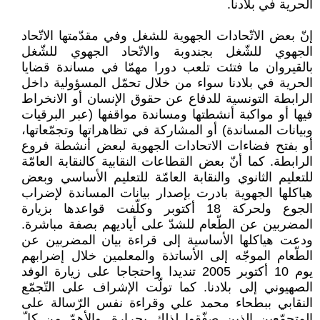
الحرية في بلادنا.
إنّ بعض الاتّحادات الجهوية للشغل وفي مقدّمتها الاتّحاد
الجهوي للشّغل بجندوبة والاتّحاد الجهوي للشّغل
بالقيروان ما فتئت تلعب دورا مهمّا في مساندة قضايا
الحرية في بلادنا سواء من خلال تحمّل المسؤولية داخل
الرابطة التونسية للدفاع عن حقوق الإنسان أو الانخراط
فيها أو مواكبة أنشطتها ومساندة مواقفها (عبر البرقيات
وبيانات المساندة) أو المشاركة في تظاهراتها وتجمّعاتها،
أو بفتح فضاءات الاتحادات الجهوية لبعض أنشطة فروع
الرابطة. كما أنّ بعض القطاعات النقابية كالنقابة العامّة
للتعليم الثانوي والنقابة العامّة للتعليم الأساسي وبعض
هياكلها الجهوية بادرت بإصدار بيانات المساندة لإضراب
الجوع ولحركة 18 أكتوبر وكلّفت قواعدها بزيارة
المضربين عن الطّعام للشدّ على أياديهم بصفة مباشرة.
ودعت هياكلها الأساسية إلى قراءة بيان المضربين عن
الطّعام الموجّه إلى الأساتذة والمعلمين خلال إضرابهم
يوم 10 أكتوبر 2005 تنديدا واحتجاجا على زيارة الوفد
الصهيوني إلى بلادنا. كما تولّت الإشراف على التّجمّع
النقابي ببطحاء محمد علي وقراءة نفس الرّسالة على
المتجمّعين الذين صفّقوا لذلك بحرارة. والأهمّ من كلّ