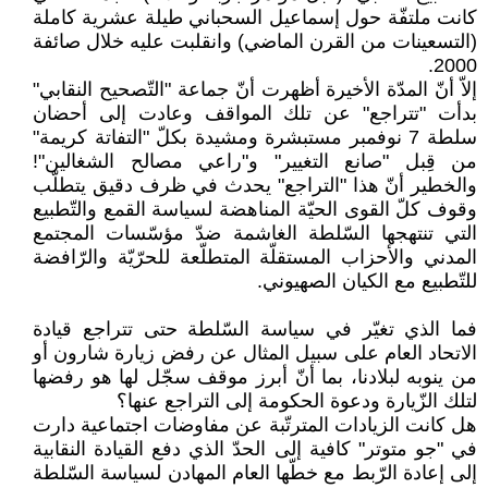
كانت ملتفّة حول إسماعيل السحباني طيلة عشرية كاملة
(التسعينات من القرن الماضي) وانقلبت عليه خلال صائفة
2000.
إلاّ أنّ المدّة الأخيرة أظهرت أنّ جماعة "التّصحيح النقابي"
بدأت "تتراجع" عن تلك المواقف وعادت إلى أحضان
سلطة 7 نوفمبر مستبشرة ومشيدة بكلّ "التفاتة كريمة"
من قِبل "صانع التغيير" و"راعي مصالح الشغالين"!
والخطير أنّ هذا "التراجع" يحدث في ظرف دقيق يتطلّب
وقوف كلّ القوى الحيّة المناهضة لسياسة القمع والتّطبيع
التي تنتهجها السّلطة الغاشمة ضدّ مؤسّسات المجتمع
المدني والأحزاب المستقلّة المتطلّعة للحرّيّة والرّافضة
للتّطبيع مع الكيان الصهيوني.
فما الذي تغيّر في سياسة السّلطة حتى تتراجع قيادة
الاتحاد العام على سبيل المثال عن رفض زيارة شارون أو
من ينوبه لبلادنا، بما أنّ أبرز موقف سجّل لها هو رفضها
لتلك الزّيارة ودعوة الحكومة إلى التراجع عنها؟
هل كانت الزيادات المترتّبة عن مفاوضات اجتماعية دارت
في "جو متوتر" كافية إلى الحدّ الذي دفع القيادة النقابية
إلى إعادة الرّبط مع خطّها العام المهادن لسياسة السّلطة