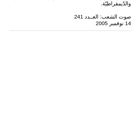
والدّيمقراطيّة.
صوت الشعب: العــدد 241
14 نوفمبر 2005