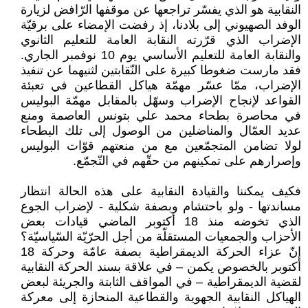
النقابية هو الذي يفسّر تراجعها عن موقفها الرّافض لزيارة
الوفد الصهيوني إلى بلادنا، إذ رفضت الإمضاء على برقيّة
الإضراب الذي قرّرته النقابة العامة للتعليم الثانوي
والنقابة العامة للتعليم الأساسي يوم 10 نوفمبر الجاري.
فقد مارست ضغوطا كبيرة على النّقابتين لثنيهما عن تنفيذ
الإضراب، ممّا عسّر مهمّة هياكل القطاعين في تعبئة
القواعد لإنجاح الإضراب وسهّل بالمقابل مهمّة البوليس
في محاصرة بطحاء محمد علي بتونس العاصمة ومنع
عديد العمّال والمناضلين من الوصول إلى تلك البطحاء
لولا تضامن المتجمّعين مع من منعتهم قوّات البوليس
وإصرارهم على تمكينهم من حقّهم في التّجمّع.
فكيف يمكننا والقيادة النقابية على هذه الحالة انتظار
مساندتها - ولو باحتشام وبصفة شكلية - لإضراب الجوع
الذي تخوضه منذ 18 أكتوبر الماضي قيادات بعض
الأحزاب والجمعيات المستقلّة من أجل الحرّيّة السّياسيّة؟
إنّ عزاء الحركة الديمقراطية بصفة عامّة وحركة 18
أكتوبر بالخصوص يكمن – في علاقة بسند الحركة النقابية
لقضية الديمقراطية – في المواقف الثابتة والجريئة لبعض
الهياكل النقابية الجهوية والقطاعية المنحازة إلى معركة