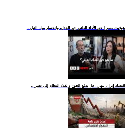
.. بتوقيت مصر | حق الأداء العلني يثير الجدل، وانحسار مياه النيل
.. اقتصاد إيران ينهار.. هل يدفع الجوع والغلاء النظام إلى تغيير