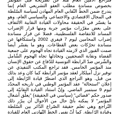
فتراجع الأمين العام مثلا عن تصريحه قبل المؤتمر
بخصوص مساندة مطلب العفو التشريعي العام إنما
يندرج ضمن الخطّ النّقابي العام المهادن لسياسة السّلطة
في المجال الاقتصادي والاجتماعي والسياسي العام، وهو
ما يفسّر في الحقيقة محاولات القيادة النقابية الالتفاف
على بعض مقرّرات مؤتمر جربة ومنها قرار الإضراب
المساند للانتفاضة الفلسطينية، فضلا عن قرار مساندة
إضراب المحامين ليوم 7 فيفري 2002 واستنكافها عن
مساندة تحرّكات بعض القطاعات. وهو ما يفسّر أيضا
صمت القبور الذي لازمته القيادة تجاه الهجوم على جمعية
القضاة ونقابة الصحفيين وتخاذلها تجاه الهجوم الشّامل
والشّرس ضدّ الرابطة التونسية للدّفاع عن حقوق الإنسان
منذ المؤتمر الخامس. فقد تراجع المكتب التنفيذي عن
توفير نزل أميلكار لعقد مؤتمر الرابطة كما كان وعد بذلك
من قبل. وهو التراجع الذي اضطرّ قيادة الرّابطة إلى
إعلان "استحالة" عقد المؤتمر الوطني في تاريخه المحدّد
ليوم 9 سبتمبر الماضي. وإنّ استناد القيادة النقابيّة إلى
صدور حكم "قضائي" (سياسي في الحقيقة) "يعلّق أشغال
المؤتمر" لا يمكنه بأيّ حال من الأحوال أن يبرّر ذلك
التّراجع وهي تعلم حقيقة الصّراع الدّائر بين السّلطة
وقيادة الرّابطة. كما أنّ نفس الخط التّهادني العام للقيادة