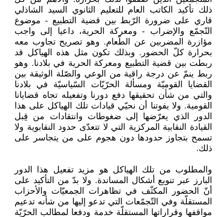
ذلك تأكيد الكاتب العام للتعليم الثانوي السيد الشاذلي
قاري على ضرورة الرّبط بين قضية التطبيع - موضوع
التّجمّع والإضراب - ومعركة الحرية، داعيا إلى واجب
مؤازرة المضربين عن الطّعام. وهو تصريح تجاوب معه
بحرارة كلّ الحضور. وبذلك تكون مثل هذه الهياكل قد
ربطت بين قضية التطبيع ومعركة الحرية في بلادنا. وهو
ربط ينمّ عن درجة راقية من الوعي والصّلة الوثيقة بين
القضايا القوميّة ومسألة الحرّيّات السّياسيّة في بلادنا
والتي من شأن تحقيقها دفع دورنا وتفعيله تجاه قضايانا
القومية. ولا يفوتنا أن نحيّي قيادات تلك الهياكل على هذا
الدور الذي يعرّضها إلى ضغوطات وانتقادات من قِبل
القيادة النقابية المركزية التي لا تتعدّى حدود النقابوية ولا
تسمح بتجاوز حدودها دون هجوم على من يتجاسر على
ذلك.
والمطلوب من تلك الهياكل هو مزيد تفعيل هذا الدور
البارز عبر تنويع أشكال المساندة. ولا بدّ من التأكيد على
أنّ الحضور المكثّف في تظاهرات الجمعيّات والأحزاب
المستقلّة وفي التّجمّعات التي تدعو إليها من شأنه تدعيم
مواقفها وقراراتها المستقلّة خدمة ودفعا لمطالب الحرّيّة