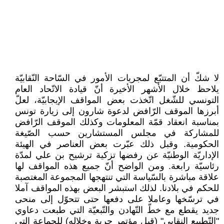
لا شكّ أن المتتبّع لمجريات الأمور في السّاحة النّقابيّة
يلاحظ خلال الأشهر الأخيرة أنّ قيادة الاتّحاد العام
التونسي للشّغل اتّخذت بعض المواقف الإيجابيّة، لعلّ
أبرزها الموقف الرّافض لدعوة شارون إلى زيارة تونس
بمناسبة انعقاد قمّة المعلومات وكذلك الموقف الرّافض
للمشاركة في مجلس المستشارين حسب الصّيغة
الحكومية. وقبل ذلك عبّرت بعض العناصر في الهيئة
الإداريّة الوطنيّة عن رفضها تزكية ترشيح بن علي لمدّة
رئاسيّة رابعة. ومن الواضح أنّ جميع هذه المواقف لها
علاقة مباشرة بالسّياسة التي تنتهجها المجموعة المغتصبة
للحكم في بلادنا. لذلك استبشر البعض بهذه المواقف آملا
في ترسّخها وعاملا على دفعها حتى تتحوّل إلى منحى
جديد يقطع مع خطّ التّهادن والتّبعيّة التي طبعت دعاوي
"التّطبيع النقابي" (قبل مؤتمر جربة وخلاله) للجماعة التي