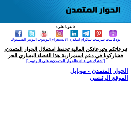
تابعونا على:
بودكاست
بنترست
تيلكرام
لينكدإن
الانستغرام
اليوتيوب
التويتر
الفيسبوك
تبرعاتكم وتبرعاتكن المالية تحفظ استقلال الحوار المتمدن،
فشاركونا في دعم استمرارية هذا الفضاء اليساري الحر
[اشترك في قناة ‫«الحوار المتمدن» على اليوتيوب]
الحوار المتمدن - موبايل
الموقع الرئيسي