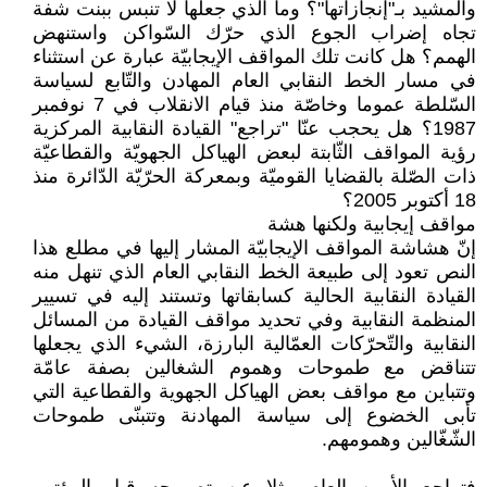
والمشيد بـ"إنجازاتها"؟ وما الذي جعلها لا تنبس ببنت شفة
تجاه إضراب الجوع الذي حرّك السّواكن واستنهض
الهمم؟ هل كانت تلك المواقف الإيجابيّة عبارة عن استثناء
في مسار الخط النقابي العام المهادن والتّابع لسياسة
السّلطة عموما وخاصّة منذ قيام الانقلاب في 7 نوفمبر
1987؟ هل يحجب عنّا "تراجع" القيادة النقابية المركزية
رؤية المواقف الثّابتة لبعض الهياكل الجهويّة والقطاعيّة
ذات الصّلة بالقضايا القوميّة وبمعركة الحرّيّة الدّائرة منذ
18 أكتوبر 2005؟
مواقف إيجابية ولكنها هشة
إنّ هشاشة المواقف الإيجابيّة المشار إليها في مطلع هذا
النص تعود إلى طبيعة الخط النقابي العام الذي تنهل منه
القيادة النقابية الحالية كسابقاتها وتستند إليه في تسيير
المنظمة النقابية وفي تحديد مواقف القيادة من المسائل
النقابية والتّحرّكات العمّالية البارزة، الشيء الذي يجعلها
تتناقض مع طموحات وهموم الشغالين بصفة عامّة
وتتباين مع مواقف بعض الهياكل الجهوية والقطاعية التي
تأبى الخضوع إلى سياسة المهادنة وتتبنّى طموحات
الشّغّالين وهمومهم.