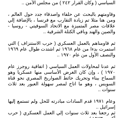
السياسي ( وكان القرار ٢٤٢ ) من مجلس الأمن ..
وقاومتهم بالبحث عن حلفاء واصدقاء جدد حول العالم ،
ومن هنا مثلا تم زيادة التقارب مع فرنسا ، بالإضافة إلي
علاقات مصر المتميزة مع الاتحاد السوفيتي - روسيا -
والصين والهند وباقي الكتلة الشرقية ..
ثم قاومناهم بالعمل العسكري ( حرب الاستنزاف ) التي
استمرت بدءا من عام ١٩٦٨ ثم اشتدت طوال عام ١٩٦٩
والنصف الأول من عام ١٩٧٠ ..
ثم عدنا لمحاولات العمل السياسي ( اتفاقية روجرز عام
١٩٧٠ ) ، وإن كان الغرض الأساسى منها عسكريا وهو
السماح ببناء وتحريك حائط الصواريخ المصري نحو قناة
السويس ، وهو ما اتاح لمصر سهولة العبور بعد ثلاث
سنوات ..
وعام ١٩٧١ قدم السادات مبادرته للحل ولم تستمع إليها
إسرائيل ..
ثم رجعنا بعد ثلاث سنوات إلي العمل العسكري ( حرب