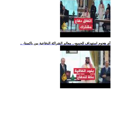
.. -أي هجوم استهداف للجميع-.. معالم الشراكة الدفاعية بين باكستا