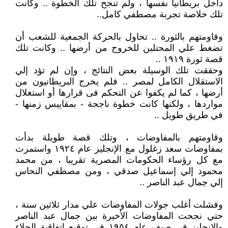
داخل بريطانيا نفسها ، ولم تنجح تلك الخطوة .. وكانت
تلك خلاصة تجربة مصطفي كامل..
وقاومتهم بالثورة .. تحاول بالحركة الجمعية للشعب أن
تضغط علي المحتلين للخروج من أرضها .. وكانت تلك
قصة ثورة ١٩١٩ ..
وحققت تلك الوسيلة بعض النتائج ، وإن لم تؤد إلي
الاستقلال الكامل لمصر .. فلم يخرج البريطانيون من
أرضها ، كما لم يكفوا عن التحكم فى قرارها أو استغلال
مواردها ، ولكنها كانت خطوة ناجحة - بمقاييس زمنها -
في طريق طويل ..
وقاومتهم بالمفاوضات ، وتلك قصة طويلة بدأت
بمفاوضات سعد زغلول مع الإنجليز عام ١٩٢٤ واستمرت
مع كل رؤساء الحكومات المصرية تقريبا ، من محمد
محمود إلي إسماعيل صدقي ، ومن مصطفي النحاس
إلي جمال عبد الناصر ..
وفشلت أغلب جولات المفاوضات علي مدار ثلاثين سنة ،
حتي نجحت المفاوضات الأخيرة بين جمال عبد الناصر
والإنجليز في صيف عام ١٩٥٤ فى توقيع اتفاقية الجلاء