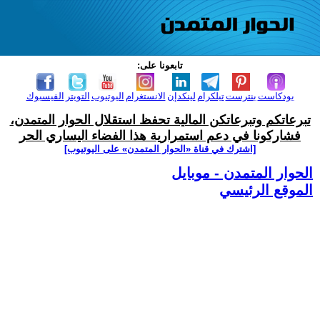
تابعونا على:
بودكاست
بنترست
تيلكرام
لينكدإن
الانستغرام
اليوتيوب
التويتر
الفيسبوك
تبرعاتكم وتبرعاتكن المالية تحفظ استقلال الحوار المتمدن،
فشاركونا في دعم استمرارية هذا الفضاء اليساري الحر
[اشترك في قناة ‫«الحوار المتمدن» على اليوتيوب]
الحوار المتمدن - موبايل
الموقع الرئيسي