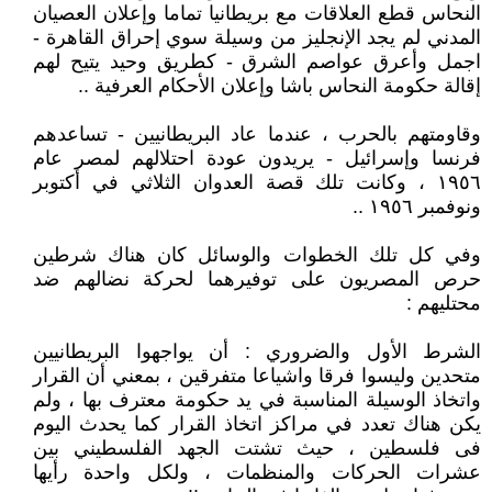
النحاس قطع العلاقات مع بريطانيا تماما وإعلان العصيان
المدني لم يجد الإنجليز من وسيلة سوي إحراق القاهرة -
اجمل وأعرق عواصم الشرق - كطريق وحيد يتيح لهم
إقالة حكومة النحاس باشا وإعلان الأحكام العرفية ..
وقاومتهم بالحرب ، عندما عاد البريطانيين - تساعدهم
فرنسا وإسرائيل - يريدون عودة احتلالهم لمصر عام
١٩٥٦ ، وكانت تلك قصة العدوان الثلاثي في أكتوبر
ونوفمبر ١٩٥٦ ..
وفي كل تلك الخطوات والوسائل كان هناك شرطين
حرص المصريون على توفيرهما لحركة نضالهم ضد
محتليهم :
الشرط الأول والضروري : أن يواجهوا البريطانيين
متحدين وليسوا فرقا واشياعا متفرقين ، بمعني أن القرار
واتخاذ الوسيلة المناسبة في يد حكومة معترف بها ، ولم
يكن هناك تعدد في مراكز اتخاذ القرار كما يحدث اليوم
فى فلسطين ، حيث تشتت الجهد الفلسطيني بين
عشرات الحركات والمنظمات ، ولكل واحدة رأيها