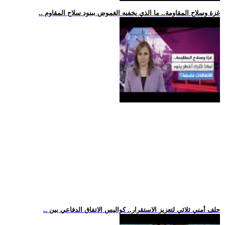
.. غزة وسلاح المقاومة.. ما الذي يخفيه الغموض ببنود سلاح المقاوم
.. حلف أمني ثلاثي لتعزيز الاستقرار.. كواليس الاتفاق الدفاعي بين