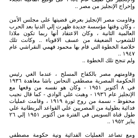
وإخراج الإنجليز من مصر ..
وقاومت مصر الإنجليز بعرض قضيتها على مجلس الأمن
، وكان وقتها مؤسسة جديدة ظهرت إلي الدنيا بعد الحرب
العالمية الثانية ، وكان الاعتقاد أنها ربما تكون ملاذا
للشعوب الضعيفة من عسف الاقوياء .. وكانت تلك
خلاصة الخطوة التي قام بها محمود فهمي النقراشي عام
١٩٤٧ ..
ولم تنجح تلك الخطوة ..
وقاومتهم مصر بالكفاح المسلح ، عندما الغي رئيس
الحكومة المصرية مصطفي النحاس باشا معاهدة ١٩٣٦
في ٨ أكتوبر ١٩٥١ - وكان هو نفسه من وقعها مع
الإنجليز عام ١٩٣٦ - وهبت علي الوادي - كما قال نجيب
محفوظ - نسمة من روح ثورة ١٩١٩ ، وقامت عمليات
فدائية بطولية من المصريين علي القواعد البريطانية علي
طول قناة السويس في الفترة من أكتوبر ١٩٥١ إلي ٢٦
يناير ١٩٥٢ ..
ومع تصاعد العمليات الفدائية ونية حكومة مصطفى