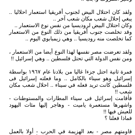
ولقد كان احتلال البيض لجنوب أفريقيا استعمار احلاليا ..
يبغي إحلال شعب مكان شعب آخر ..
وكان احتلال البيض لروديسيا من نفس نوع الاستعمار ..
وقد تخلصت جنوب أفريقيا من ذلك النوع من الاستعمار
كما تخلصت منه روديسيا .. وهي زيمبابوي اليوم ..
ولقد تعرضت مصر نفسها لهذا النوع أيضا من الاستعمار ،
ومن نفس الدولة التي تحتل فلسطين .. وهي إسرائيل !!
فمرة ثانية احتل جزءا غاليا من بلادنا عام ١٩٦٧ بواسطة
إسرائيل وهو سيناء بالكامل .. وما فعلته إسرائيل فى
فلسطين كانت تريد فعله في سيناء .. احلال شعب مكان
شعب !!
فأقامت إسرائيل فى سيناء المطارات والمستوطنات -
واشهرها مستعمرة ياميت - وهاجر إليها مئات اليهود
للعيش فيها !!
فماذا فعلنا ؟
قاومتهم مصر - بعد الهزيمة في الحرب - أولا بالعمل