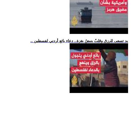
.. يد تسعى للرزق وقلبٌ ينبضُ بغزة.. دعاء بائع أردني لفسطين