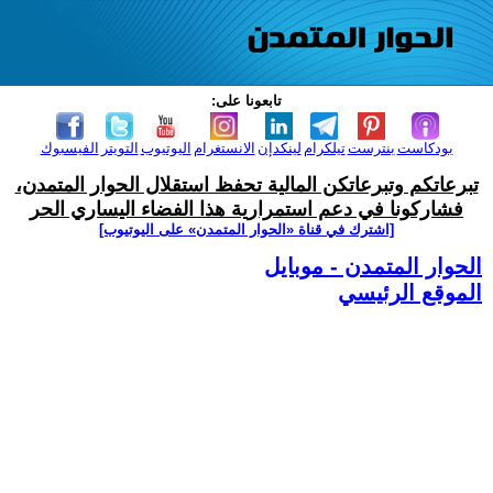
تابعونا على:
بودكاست
بنترست
تيلكرام
لينكدإن
الانستغرام
اليوتيوب
التويتر
الفيسبوك
تبرعاتكم وتبرعاتكن المالية تحفظ استقلال الحوار المتمدن،
فشاركونا في دعم استمرارية هذا الفضاء اليساري الحر
[اشترك في قناة ‫«الحوار المتمدن» على اليوتيوب]
الحوار المتمدن - موبايل
الموقع الرئيسي