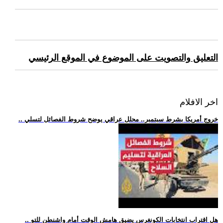
التعليق والتصويت على الموضوع في الموقع الرئيسي
اخر الافلام
.. خروج أمريكا بشرط سبتمبر.. محلل عراقي يوضح شروط الفصائل لتسلي
.. هل اقتراب انتخابات الكونغرس يضيق هامش الوقت أمام واشنطن للتو