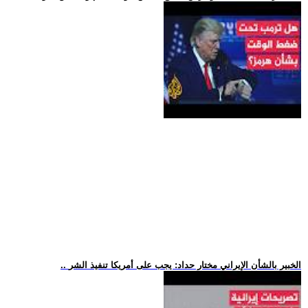
.. الخبير بالشأن الإيراني مختار حداد: يجب على أمريكا تنفيذ الشر