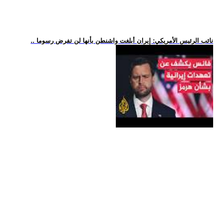
.. نائب الرئيس الأمريكي: إيران أبلغت واشنطن بأنها لن تفرض رسوما