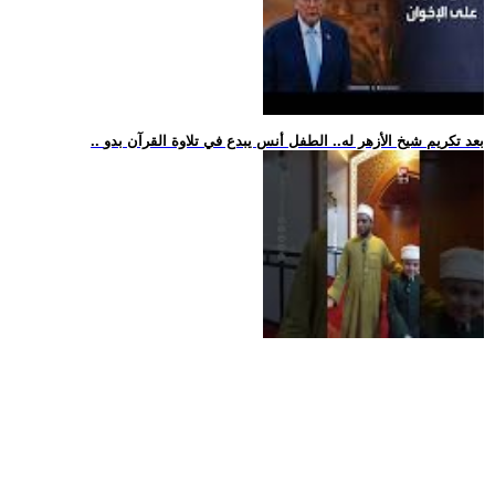
.. بعد تكريم شيخ الأزهر له.. الطفل أنس يبدع في تلاوة القرآن بدو