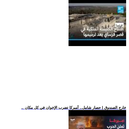
.. خارج الصندوق | حصار شامل.. أميركا تضرب الإخوان في كل مكان