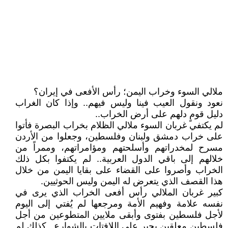
ملالي السوء وخراب اليمن؛ رأس الأفعى في إيران؟
نعود ونقول العيب فينا وليس فيهم.. وإذا كان الغراب
دليل قومٍ دلهم على أرض الخراب..
لم يكتفي غربان السوء ملالي الظلام بخراب البصرة فأتوا
على خراب دمشق ولبنان وفلسطين، وجعلوا من الأردن
مسرح لمخدراتهم وأسلحتهم ومؤامراتهم، وممراً من
خلالهم إلى باقي الدول العربية.. لم يكتفوا بكل ذلك
الخراب وأصروا على القضاء على بقايا اليمن من خلال
هذا القصف الذي يتعرض له اليمن وليس الحوثيين.
كبير غربان الملالي رأس أفعى الخراب الذي يرى في
نفسه علامة وفهيم الأمة ومرجعها لم يُفتي إلى اليوم
لأجل فلسطين بفتوى وأبقى ملايين المتطوعين من أجل
فلسطين معلقين بحبرٍ على اللافتات بالشوارع.. كذلك لم