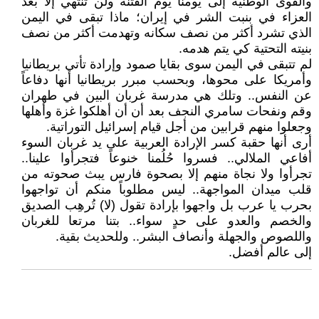
والقوى الوطنية إلى يومنا يوم الفتنة ولن تنتهي إلا بعد
العزاء في بنبت الشر في إيران؛ ماذا تبقى في اليمن
الذي تشرد أكثر من نصف سكانه وتهدمت أكثر من نصف
بنيته التحتية كي يتم هدمه.
لم تتبقى في اليمن سوى بقايا صمود وإرادة تأتي بريطانيا
وأمريكا على محوها، وبحسب مبرر بريطانيا أنها دفاعاً
عن النفس.. وتلك هي مدرسة غربان البين في طهران
وقم ونفحات سامري النجف بعد أن أن أهلكوا غزة وأهلها
وجعلوا منهم قرابين من أجل قيام إسرائيل التوراتية.
أرى أنها حقبة كسر الإرادة العربية على يد غربان السوء
أفاعي الملالي.. فسروا حُلُمنا خنوعاً فتجرأوا علينا..
تجرأوا ولا نجاة منهم إلا بصحوة فارس يبث صحوته من
قلب ميدان المواجهة.. ليس مطلوباً منكم أن تواجهوا
بحرب يا عرب بل واجهوا بإرادة تقول (لا) تُرهِب الصديق
والخصم والعدو على حدٍ سواء.. بتنا مرتعا للغربان
واللصوص والجهلة وأنصاف البشر.. وللحديث بقية.
إلى عالم أفضل.