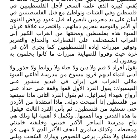
يُفتي كبيره الذي علمه السحر لأجل الفلسطينيين في
فلسطين وفي الشتات وتواطئ مع قتل الفلسطينيين في
لبنان على يد مجرمين تابعين له قبل عقود ورفض الفتوى
أو الأمر والتوجيه بتحريم دمائهم.. واقتصرت علاقة غربان
السوء هذه بفلسطين ومحنتها من الغراب الكبير إلى
الغراب المُستخلف على الشعارات والخداع والتغرير
وتوفير مبررات إبادة الفلسطينيين كما يجري الآن في
غزة حيث وفروا للصهاينة مبررات ما كانوا يحلمون به
ويعدون له.
يقول أفراد لا قيم ولا دين ولا حياء ولا روابط ولا جذور ولا
أدنى انتماء لديهم قرود مسوخ من مدرسة أفاعي السوء
ملالي الخراب في إيران في فيديو منشور على
الفيسبوك: يقول القرد الأول قفوا وقفة على حداد على
أرواح شهداء إسرائيل.. ثم يقول القرد الثاني ماذا نستفيد
من فلسطين إذا أصبحت دولة.. ماذا استفدنا من الأردن
حتى نستفيد من فلسطين.. ثم يأتي القرد الثالث فيقول
ما هذه القدس وما أهميتها.. ويُكمل لا أهمية لها وتلك هي
نتاج مدرسة الساحر الأكبر خميني وخليفته خامنئي
ومحيطه.. وكذلك سامري النجف الأكبر الذي لا ينهى عن
فحشاءٍ ولا منكر.. يرعى اللصوص ويبارك السُحت ويلبي