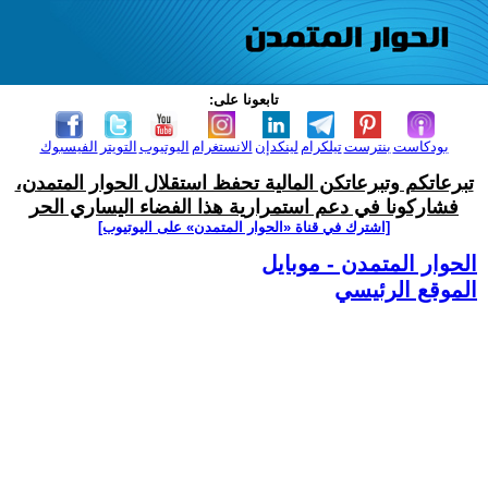
تابعونا على:
بودكاست
بنترست
تيلكرام
لينكدإن
الانستغرام
اليوتيوب
التويتر
الفيسبوك
تبرعاتكم وتبرعاتكن المالية تحفظ استقلال الحوار المتمدن،
فشاركونا في دعم استمرارية هذا الفضاء اليساري الحر
[اشترك في قناة ‫«الحوار المتمدن» على اليوتيوب]
الحوار المتمدن - موبايل
الموقع الرئيسي