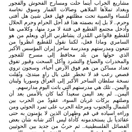
مشاريع الخراب أينما حلت ومسارح الفحوش والفجور
وبغداد تملأها الملاهي وصالات القمار وسوق نخاسة
للنساء والصبية تحت مظلتهم فهل فعل شيئ هل أفتى
وحرم.. لا بل إنه بصمته هذا قد أحل الحرام وحرم الحلال
وأدخل مجتمع القطيع في فتنة لا مرد منها، وكلامي هنا
للقطيع فالواعي المُدرِك يشاطرني الرأي ويعلم من هو
السامري وماذا فعل، لكننا نقول للقطيع انظروا من
تتبعون ومدرستهم ومدرسة ساحر إيران المؤسس الأكبر
الذي حولها من بلد محافظ إلى مسرح للفجور
والمخدرات والضياع والتشرد وأكل السحت وقبور تفوق
تعداد مساكن من هم فوق الأرض أحياء، وسجون تروي
قصص رعب قد لا تخطر على بال راوٍ مبتدئ، ونُقِلت
نسخة سلطان الساحر الأكبر إلى العراق وسوريا ولبنان
واليمن.. تلك هي مدرستهم التي باتت اليوم مدارسهم.
اليمن.. لم يعد اليمن سعيداً كما كان بالأمس بعد أن
وصلتهم بركات غربان السوء، عقودٌ من الحرب بين
الشمال والجنوب ومرحلة الحرب على تمرد الحوثي ومن
وراءه اسياده في قم وطهران الذين لا يؤمنون به حتى
عقائدياً بل يستخدمونه كأداة ليس أكثر شأنه شأن بعض
الفصائل الفلسطينية.. ثم حربٌ من جديد بين الحوثيين