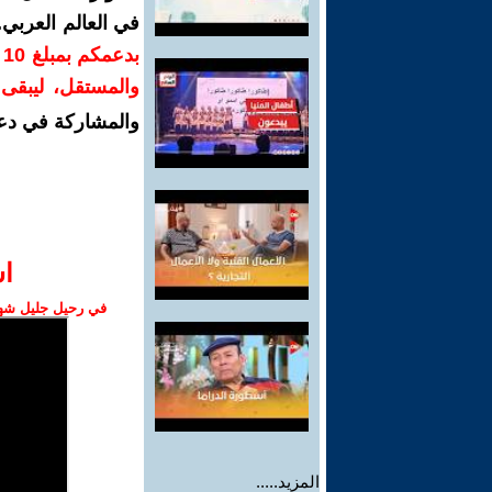
في العالم العربي
ب
والمستقل، ليبقى ص
والمشاركة في دع
ا‫
في رحيل جليل شهبا
المزيد.....