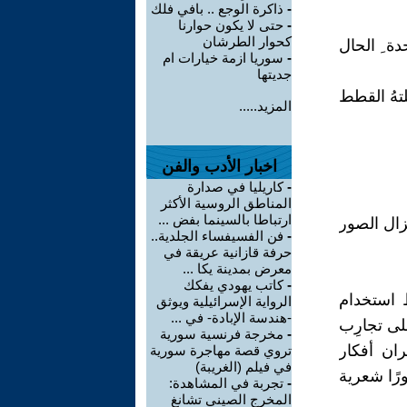
-
ذاكرة الوجع .. بافي فلك
-
حتى لا يكون حوارنا
كحوار الطرشان
دة ِ الحال
-
سوريا ازمة خيارات ام
جديتها
لتهُ القطط
المزيد.....
اخبار الأدب والفن
-
كاريليا في صدارة
المناطق الروسية الأكثر
ارتباطا بالسينما بفض ...
زال الصور
-
فن الفسيفساء الجلدية..
حرفة قازانية عريقة في
معرض بمدينة يكا ...
-
كاتب يهودي يفكك
 استخدام
الرواية الإسرائيلية ويوثق
-هندسة الإبادة- في ...
لى تجارِب
-
مخرجة فرنسية سورية
ران أفكار
تروي قصة مهاجرة سورية
في فيلم (الغريبة)
رًا شعرية
-
تجربة في المشاهدة:
المخرج الصيني تشانغ