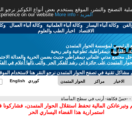
ة التصفح والنشر، الموقع يستخدم بعض أنواع الكوكيز نرجو النق
More info - المزيد
experience on our website
الفن
-
وكالة أنباء اليسار
-
وكالة أنباء العلمانية
-
وكالة أنباء العمال
-
وكا
الاقتصاد
-
اخبار الطب والعلوم
 الرئيسي لمؤسسة الحوار المتمدن
، علمانية، ديمقراطية، تطوعية وغير ربحية
ل مجتمع مدني علماني ديمقراطي حديث يضمن الحرية والعدالة الاجتم
حوار المتمدن على جائزة ابن رشد للفكر الحر والتى نالها أعلام في الفك
م مشاكل تقنية في تصفح الحوار المتمدن نرجو النقر هنا لاستخدام الموقع
كوردي
English
الاخبار
مراكز
الحوار المتمدن
- -حسّ فكاهة- أرنب في سطح المأساة
 وتبرعاتكن المالية تحفظ استقلال الحوار المتمدن، فشاركونا 
استمرارية هذا الفضاء اليساري الحر