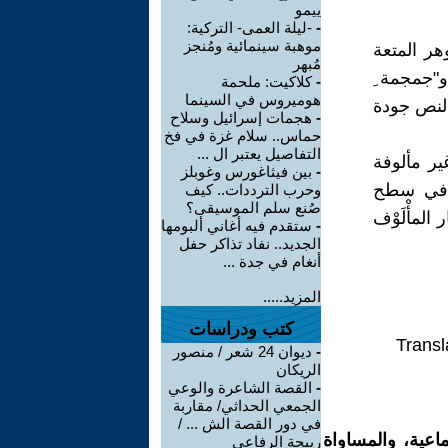
ييمو
-
-ليلة العمى- التركية:
موهبة سينمائية ومُنجز
هر المتعة
مُبهر
"جمجمة ِ
-
كلاكيت: ملحمة
هوميروس في السينما
النص جودة
-
هجمات إسرائيل وسلاح
حماس.. سلام غزة في فخ
التفاصيل يعتبر ال ...
غير مألوفة
-
بين فيثاغورس وغوبلز
ب في سطح
وحرب الترددات.. كيف
صُنع سلم الموسيقى؟
 المأْلَوْف
-
ستقدم فيه أغاني ألبومها
الجديد.. نفاد تذاكر حفل
أنغام في جدة ...
المزيد.....
كتب ودراسات
Transl
-
ديوان 24 شعر / منصور
الريكان
-
القصة الشاعرة والوعي
الجمعي الحداثي/ مقاربة
في دور القصة الش ... /
اعية، والمساواة
ربيحة الرفاعي