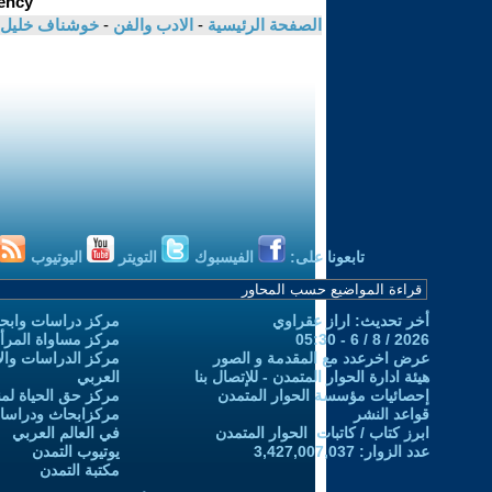
الصفحة الرئيسية
-
الادب والفن
-
خوشناف خليل
تابعونا على:
الفيسبوك
التويتر
اليوتيوب
أخر تحديث: اراز عقراوي
مركز دراسات وابحا
2026 / 8 / 6 - 05:30
مركز مساواة المرأ
عرض اخرعدد مع المقدمة و الصور
مركز الدراسات والاب
هيئة ادارة الحوار المتمدن - للإتصال بنا
العربي
إحصائيات مؤسسة الحوار المتمدن
مركز حق الحياة لمن
قواعد النشر
مركزابحاث ودراسات 
ابرز كتاب / كاتبات الحوار المتمدن
في العالم العربي
عدد الزوار: 3,427,007,037
يوتيوب التمدن
مكتبة التمدن