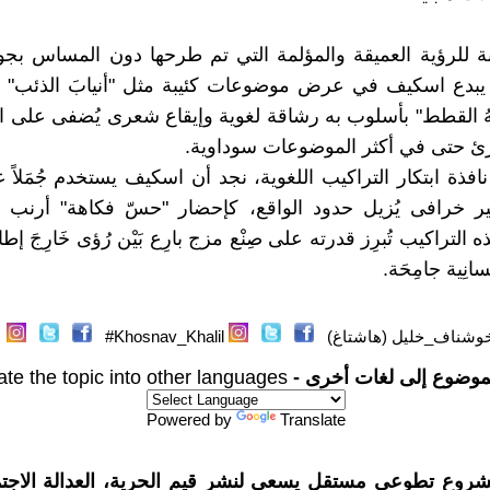
لنسبة للرؤية العميقة والمؤلمة التي تم طرحها دون المساس بجو
يبدع اسكيف في عرض موضوعات كئيبة مثل "أنيابَ الذئب" و
تهُ القطط" بأسلوب به رشاقة لغوية وإيقاع شعرى يُضفى على 
ارئ حتى في أكثر الموضوعات سوداوية.
نافذة ابتكار التراكيب اللغوية، نجد أن اسكيف يستخدم جُمَلاً 
ثير خرافى يُزيل حدود الواقع، كإحضار "حسّ فكاهة" أرن
 التراكيب تُبرِز قدرته على صِنْع مزج بارِع بَيْن رُؤى خَارِجَ إطار
انِية جامِحَة.
وشناف_خليل (هاشتاغ)
Khosnav_Khalil#
موضوع إلى لغات أخرى -
ate the topic into other languages
Powered by
Translate
شروع تطوعي مستقل يسعى لنشر قيم الحرية، العدالة الاجتم