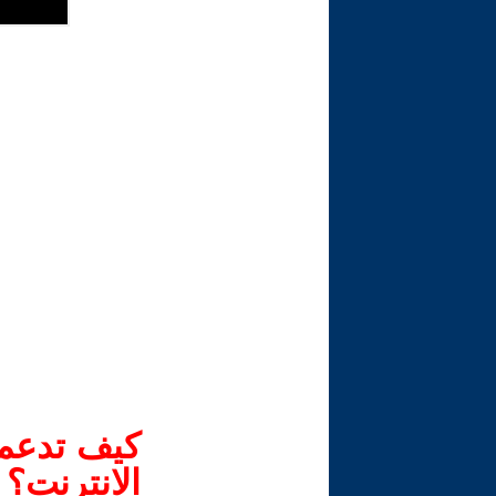
كيف تدعم-
الانترنت؟