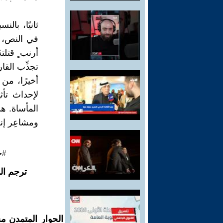
ثانيًا، با
في النص، 
أرنب ٍ قتل
تجذِّب الق
أخيرًا، من 
لإحداث تأ
المأساة. هذه
ومشاعِر إنس
#خ
ترجم ال
الحوار المتمدن م