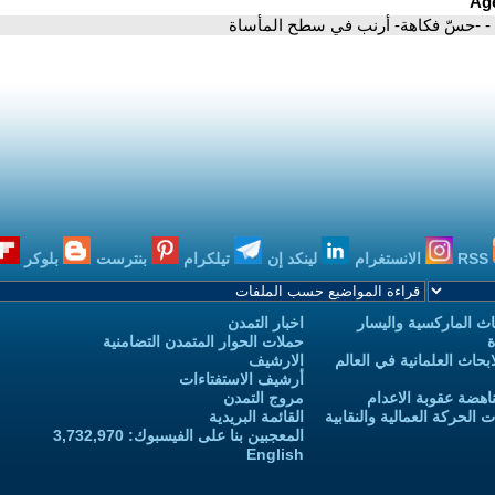
- -حسّ فكاهة- أرنب في سطح المأساة
RSS
الانستغرام
لينكد إن
تيلكرام
بنترست
بلوكر
ث الماركسية واليسار
اخبار التمدن
ة
حملات الحوار المتمدن التضامنية
حاث العلمانية في العالم
الارشيف
أرشيف الاستفتاءات
اهضة عقوبة الاعدام
مروج التمدن
الحركة العمالية والنقابية
القائمة البريدية
المعجبين بنا على الفيسبوك: 3,732,970
English