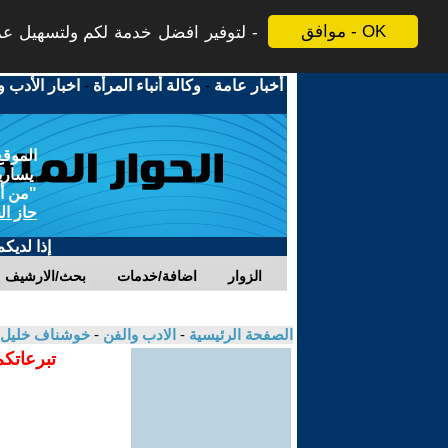
موافق - OK
لتوفير افضل خدمة لكم ولتسهيل عملي
أخبار عامة
-
وكالة أنباء المرأة
-
اخبار الأدب و
الموقع
يسارية
"من أج
حاز ال
إذا لديك
الزوار
اضافة/خدمات
بحث/الارشيف
الصفحة الرئيسية
-
الادب والفن
-
خوشناف خليل
تبرعاتكم