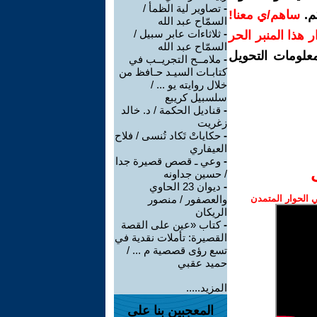
-
تصاوير لية الظمأ /
م.
ساهم/ي معنا!
السمّاح عبد الله
-
ثلاثاءات عابر سبيل /
رار هذا المنبر الحر
السمّاح عبد الله
معلومات التحويل
-
ملامــح التجريــب في
كتابـات السيـد حـافظ من
خلال روايته يو ... /
سلسبيل كريبع
-
قناديل الحكمة / د. خالد
زغريت
-
حكاياتْ تَكاد تُنسى / فلاح
العيفاري
-
وعي ـ قصص قصيرة جدا
/ حسين جداونه
-
ديوان 23 الحاوي
الحوار المتمدن
والعصفور / منصور
الريكان
-
كتاب «عين على القصة
القصيرة: تأملات نقدية في
تسع رؤى قصصية م ... /
حميد عقبي
المزيد.....
المعجبين بنا على