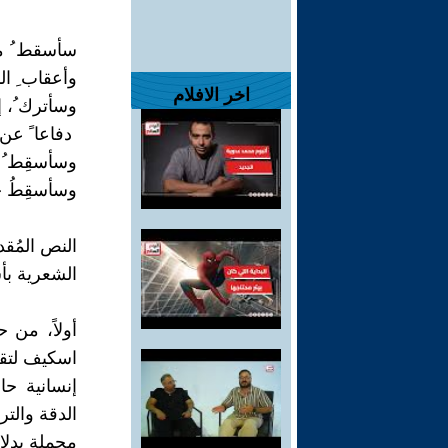
سأسقط ُ من 
وأعقاب ِ الن
اخر الافلام
وسأترك ُ، إ
ُ دفاعا ً ع
وسأسقِط ُ ، 
وسأسقِطُ خي
النص المُق
الشعرية بأ
أولاً، من 
اسكيف لتقن
إنسانية حا
الدقة والتر
محملة بدلال