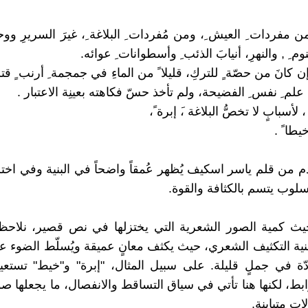
مفردات ِ العيش ِ، ومن مُفردات ِ البلاغة ِ، غيرَ السريرِ ووح
وم ِ , والنهرِ، أنيابَ الذئب ِ وأسطوانات ِ عوائه.
ن كانَ من حصّة ٍ للتركِ، قليلا ً من الماءِ في جمجمة ِ أرنب ٍ قت
ن علم ِ نفس ِ الفضيحة، ولم تأخذ حسّ فكاهته بعينِة الاعتبار .
لأسبابٍ لا تخصُّ البلاغة ،َ إبرة ً،
طا ً .
دم من قلم ياسر اسكيف يُظهر عُمقاً واضحاً في البنية وفي اخت
سلوب يتسم بالكثافة والقوة.
حيث كمية الصور الشعرية التي يختزلها في نص قصير، نلاحظ
ية التكثيف الشعري، حيث يكثف معانٍ عميقة ويُسلّط الضوء ع
دّة في جملٍ قليلة. على سبيل المثال، "إبرة" و"خيط" تستعي
ابط، لكنها هنا تأتي في سياق التساقط والانفصال، ما يجعلها صو
ات متباينة.