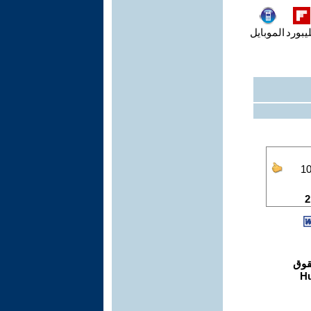
يبورد
الموبايل