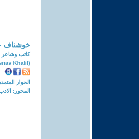
خوشناف خ
كاتب وشاعر
(Khosnav Khalil)
الحوار المتمدن-العدد: 7868 - 24
المحور: الادب