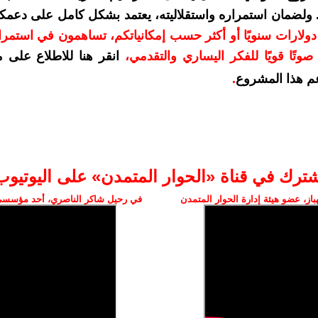
. ولضمان استمراره واستقلاليته، يعتمد بشكل كامل على دعمك
دعمكم بمبلغ 10 دولارات سنويًا أو أكثر حسب إمكانياتكم، تساهمون في استم
وتًا قويًا للفكر اليساري والتقدمي
،
انقر هنا للاطلاع على 
م هذا المشروع
.
شترك في قناة «الحوار المتمدن» على اليوتيوب
ز، عضو هيئة إدارة الحوار المتمدن
في رحيل شاكر الناصري، أحد مؤسسي 