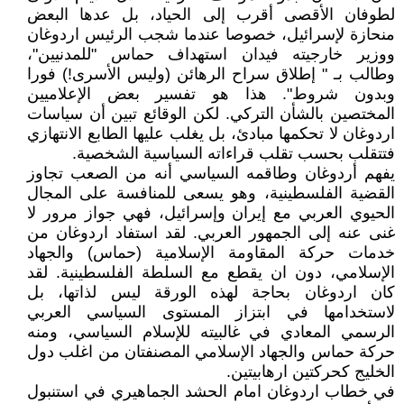
لطوفان الأقصى أقرب إلى الحياد، بل عدها البعض
منحازة لإسرائيل، خصوصا عندما شجب الرئيس اردوغان
ووزير خارجيته فيدان استهداف حماس "للمدنيين"،
وطالب بـ " إطلاق سراح الرهائن (وليس الأسرى!) فورا
وبدون شروط". هذا هو تفسير بعض الإعلاميين
المختصين بالشأن التركي. لكن الوقائع تبين أن سياسات
اردوغان لا تحكمها مبادئ، بل يغلب عليها الطابع الانتهازي
فتتقلب بحسب تقلب قراءاته السياسية الشخصية.
يفهم أردوغان وطاقمه السياسي أنه من الصعب تجاوز
القضية الفلسطينية، وهو يسعى للمنافسة على المجال
الحيوي العربي مع إيران وإسرائيل، فهي جواز مرور لا
غنى عنه إلى الجمهور العربي. لقد استفاد اردوغان من
خدمات حركة المقاومة الإسلامية (حماس) والجهاد
الإسلامي، دون ان يقطع مع السلطة الفلسطينية. لقد
كان اردوغان بحاجة لهذه الورقة ليس لذاتها، بل
لاستخدامها في ابتزاز المستوى السياسي العربي
الرسمي المعادي في غالبيته للإسلام السياسي، ومنه
حركة حماس والجهاد الإسلامي المصنفتان من اغلب دول
الخليج كحركتين ارهابيتين.
في خطاب اردوغان امام الحشد الجماهيري في استنبول