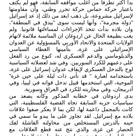
بدا أكثر تطرفا من اغلب مواقفه السابقة، فهو لم يكتف
باعتبار حركة حماس حركة تحرر وطني، وأن مقاومتها
لإسرائيل مشروعة، بل ذهب ابعد من ذلك إذ عد إسرائيل
"دولة مجرمة"، وأنها ليست سوى "بيدق في المنطقة"،
وان بلاده بدأت تتخذ الإجراءات لمساءلتها قانونيا. ولم
يغب بطبيعة الحال عن اردوغان ان المناسبة ملائمة لاتهام
الولايات المتحدة والاتحاد الأوربي بالمسؤولية عن العدوان
الإسرائيلي على غزة، بتأمينها الغطاء السياسي
والدبلوماسي والدعم العسكري له، كنوع من رد الفعل
على دعمهم للكرد السوريين. وفي شد لعضلاته السياسية
لوح بالتدخل العسكري لإيقاف عدوان إسرائيل على غزة،
باستخدامه لعبارة " قد نأتي ذات ليلة على حين غرة"
الموحية، التي استخدمها قبيل تدخل قواته في ليبيا، وفي
أذربيجان، وفي محاربته للكرد في العراق وسورية.
بدى اردوغان في خطابه المذكور وكأنه يصعد من
سياسيات حزبه السابقة تجاه القضية الفلسطينية، التي
كانت بالمجمل داعمة لها، لكن بما لا يعكر صفوا علاقات
بلاده مع إسرائيل. لقد تجاوز على ما يبدو ما سمي في
حينه بالدرس المستخلص من محاولته الفاشلة لفك
الحصار عن غزة، والذي نتج عنه قطع العلاقات مع