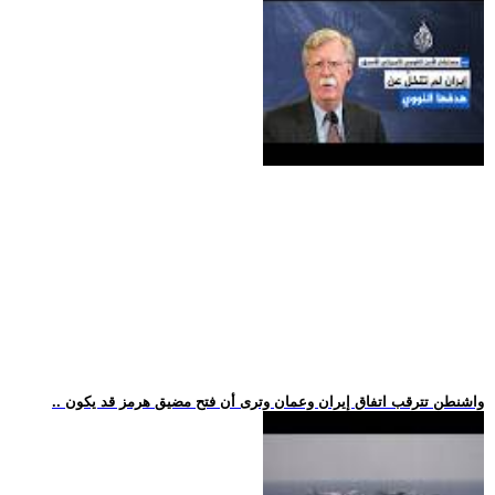
.. واشنطن تترقب اتفاق إيران وعمان وترى أن فتح مضيق هرمز قد يكون