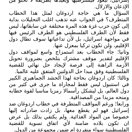
إسرائيل، ليعود فيسترضيها ويعيدها بطريقة لا تخلو من
الإذعان والازلال.
السؤال ما هي حاجة اردوغان لمثل هذا الخطاب
المتطرف؟ في الجواب عنه تذهب اغلب التحليلات بداية
إلى كون حرب غزة هذه المرة مختلفة عن سابقاتها، ليس
فقط لأن الطرف الفلسطيني هو الطرف الرئيس فيها
في مواجهة اسرائيل، بل لأن تداعياتها سوف تطال دول
الإقليم، ولن تكون تركيا بمعزل عنها.
وثانيا؛ جاء الخطاب بعد استمزاج واسع لمواقف دول
الإقليم لتقدير موقف مشترك يتلخص بضرورة تحويل
الأزمة الراهنة إلى فرصة لإيجاد حل نهائي للقضية
الفلسطينية وفق مبدا حل الدولتين المتفق عليه عالميا.
وثالثا؛ كان اردوغان بحاجة لهذا الحشد الجماهيري الكبير
في استنبول ليس فقط لمجاراة ما جرى في كثير من
دول العالم، بل ليشكل رأسمالا رمزيا مناسبا لقوة خطابه
ومنحه مزيدا من المصداقية.
ورابعا؛ ورغم المواقف المتطرفة في خطاب اردوغان ضد
إسرائيل فهو لم يقطع معها، بل زادت صادراته إليها
خصوصا من المواد الغذائية. ولم يكتفي بذلك بل عرض
ان تكون بلاده ضامنة لأي اتفاق تسوية للقضية
الفلسطينية سواء منفردة ام ضمن مجموعة من الدول.