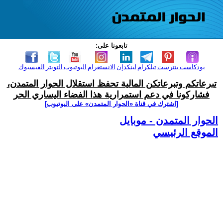
تابعونا على:
بودكاست
بنترست
تيلكرام
لينكدإن
الانستغرام
اليوتيوب
التويتر
الفيسبوك
تبرعاتكم وتبرعاتكن المالية تحفظ استقلال الحوار المتمدن،
فشاركونا في دعم استمرارية هذا الفضاء اليساري الحر
[اشترك في قناة ‫«الحوار المتمدن» على اليوتيوب]
الحوار المتمدن - موبايل
الموقع الرئيسي