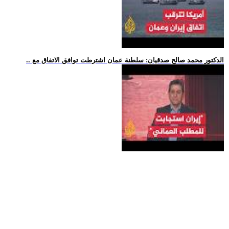
.. الدكتور محمد صالح صدقيان: سلطنة عمان اشترطت توافق الاتفاق مع