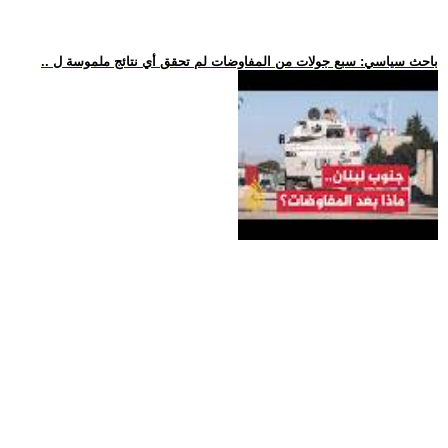
.. باحث سياسي: سبع جولات من المفاوضات لم تحقق أي نتائج ملموسة ل