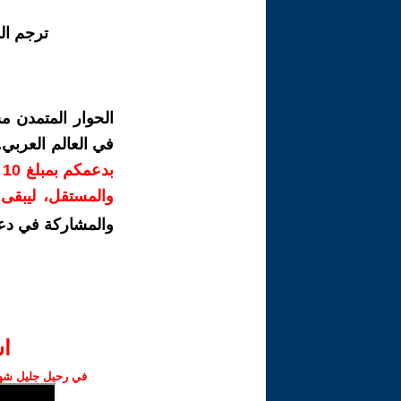
ترجم ال
الحوار المتمدن م
في العالم العربي
ب
والمستقل، ليبقى ص
والمشاركة في دع
ا‫
في رحيل جليل شهبا