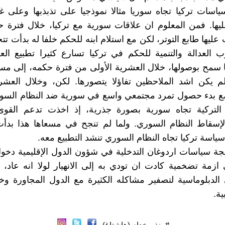
اسات تركيا تجاه سوريا مثالا نموذجيا على تذبذبها وعلى غل
عليها. فمن المعلوم ان علاقات سورية مع تركيا، خلال فترة
عليها طابع التوتر، لكن مع استلام ابنه للحكم خلفا له بدأت ت
 العدالة والتنمية للحكم في تركيا تسارع كثيرا تطبيع الع
ا سمح بوصولها، خلال العشرية الأولى من فترة حكمه، إلى مس
 يكن اشد الملاحظين تفاؤلا يتصورها. لكن، وخلال العشرية
 بدء حصول تمرد مجتمعي واسع في سورية ضد النظام السو
التركية تجاه سورية بصورة جذرية، إذ اخذت تدعم القوى 
لإسقاط النظام السوري. ولما لم تنجح في مسعاها هذا بدأت
ياسة تركيا تجاه النظام السوري تنشد التطبيع معه.
جة سياسات اردوغان التدخلية في شؤون الدول الإقليمية دخول
ازمة تضخمية كادت ان تودي به إلى الانهيار لولا انه عاد،
لى الدبلوماسية لتصفير مشاكله الكثيرة مع الدول المجاورة 
ية.
#منذر_خدام (هاشتاغ)