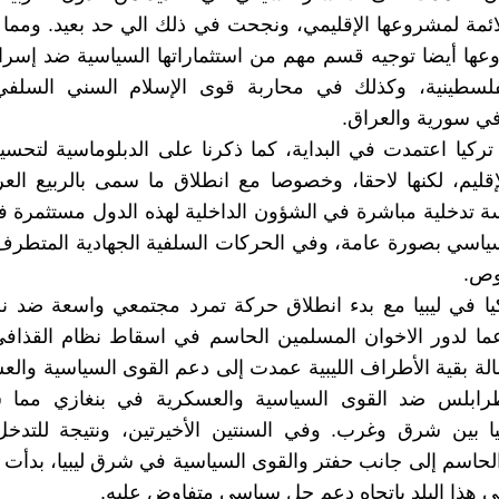
ئمة لمشروعها الإقليمي، ونجحت في ذلك الي حد بعيد. ومما
ها أيضا توجيه قسم مهم من استثماراتها السياسية ضد إسرا
فلسطينية، وكذلك في محاربة قوى الإسلام السني السلفي
ي سورية والعراق.
ركيا اعتمدت في البداية، كما ذكرنا على الدبلوماسية لتحسين
قليم، لكنها لاحقا، وخصوصا مع انطلاق ما سمى بالربيع ال
ة تدخلية مباشرة في الشؤون الداخلية لهذه الدول مستثمرة
سياسي بصورة عامة، وفي الحركات السلفية الجهادية المتطر
وص.
يا في ليبيا مع بدء انطلاق حركة تمرد مجتمعي واسعة ضد ن
ما لدور الاخوان المسلمين الحاسم في اسقاط نظام القذافي
الة بقية الأطراف الليبية عمدت إلى دعم القوى السياسية وال
رابلس ضد القوى السياسية والعسكرية في بنغازي مما
بيا بين شرق وغرب. وفي السنتين الأخيرتين، ونتيجة للتدخ
حاسم إلى جانب حفتر والقوى السياسية في شرق ليبيا، بدأت ت
ي هذا البلد باتجاه دعم حل سياسي متفاوض عليه.