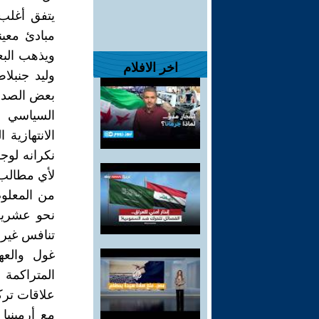
يتفق أغلب 
مبادئ معينة
ويذهب البع
اخر الافلام
وليد جنبلا
بعض الصدقي
السياسي ع
الانتهازية
نكرانه لوج
لأي مطالب
من المعلوم
نحو عشرين
تنافس غير 
غول والعه
المتراكمة 
علاقات ترك
مع أرمينيا