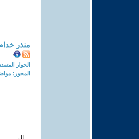
منذر خدام
الحوار المتمدن-العدد: 7850 - 4
المحور: مواض
ال