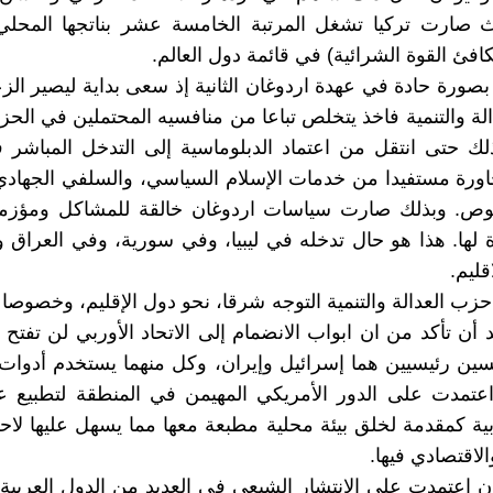
ث صارت تركيا تشغل المرتبة الخامسة عشر بناتجها المحلي 
افئ القوة الشرائية) في قائمة دول العالم.
بصورة حادة في عهدة اردوغان الثانية إذ سعى بداية ليصير الزع
لة والتنمية فاخذ يتخلص تباعا من منافسيه المحتملين في الحز
لك حتى انتقل من اعتماد الدبلوماسية إلى التدخل المباشر
اورة مستفيدا من خدمات الإسلام السياسي، والسلفي الجهاد
ص. وبذلك صارت سياسات اردوغان خالقة للمشاكل ومؤزمة ل
ها. هذا هو حال تدخله في ليبيا، وفي سورية، وفي العراق 
قليم.
حزب العدالة والتنمية التوجه شرقا، نحو دول الإقليم، وخصوصا 
د أن تأكد من ان ابواب الانضمام إلى الاتحاد الأوربي لن تفتح 
سين رئيسيين هما إسرائيل وإيران، وكل منهما يستخدم أدوات
عتمدت على الدور الأمريكي المهيمن في المنطقة لتطبيع عل
بية كمقدمة لخلق بيئة محلية مطبعة معها مما يسهل عليها لاحقا
لاقتصادي فيها.
ان اعتمدت على الانتشار الشيعي في العديد من الدول العربية 