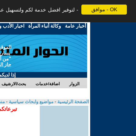
موافق - OK
لتوفير افضل خدمة لكم ولتسهيل عملي
أخبار عامة
-
وكالة أنباء المرأة
-
اخبار الأدب و
الموقع
يسارية
"من أج
حاز ال
إذا لديك
الزوار
اضافة/خدمات
بحث/الارشيف
الصفحة الرئيسية
-
مواضيع وابحاث سياسية
-
منذ
تبرعاتكم