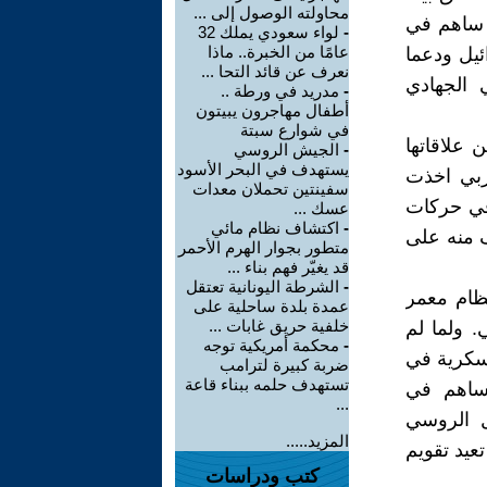
محاولته الوصول إلى ...
 ساهم في
-
لواء سعودي يملك 32
عامًا من الخبرة.. ماذا
ئيل ودعما
نعرف عن قائد التحا ...
 الجهادي
-
مدريد في ورطة ..
أطفال مهاجرون يبيتون
في شوارع سبتة
 علاقاتها
-
الجيش الروسي
يستهدف في البحر الأسود
عربي اخذت
سفينتين تحملان معدات
 في حركات
عسك ...
-
اكتشاف نظام مائي
ف منه على
متطور بجوار الهرم الأحمر
قد يغيّر فهم بناء ...
-
الشرطة اليونانية تعتقل
ظام معمر
عمدة بلدة ساحلية على
خلفية حريق غابات ...
. ولما لم
-
محكمة أمريكية توجه
عسكرية في
ضربة كبيرة لترامب
تستهدف حلمه ببناء قاعة
 ساهم في
...
ل الروسي
المزيد.....
عيد تقويم
كتب ودراسات