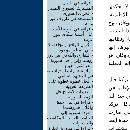
-
قراءة في البيان
لا تحكمها
المشترك السوري الصيني
-
الحراك السوري
لإقليمية.
المستجد في ظروف غير
وغان بنهج
مواتية
-
قراءة في أجوبة الأسد
ا التشبيه
على أسئلة سكاي نيوز
، ونظامها
عربية
-
نكران الواقع او تجاهله لا
ها، إنها
يعني أنه غير موجود
ردوغان هو
-
التفارق والتلاقي بين دور
روسيا وإيران في سورية
ه المعلنة
-
نذر لثورة جياع
-
ملامح تغيرات استراتيجية
في المشهد العالمي
تركيا قبل
-
الحل خطوة خطوة على
الطريقة العربية
إقليم في
-
متغيرات لانضاج حل
 عبد الله
الزمة السورية
-
قراءة في بيان جدة
كل تركيا
واعلان هيروشيما
ياسي صارت
-
عودة سورية إلى
الجامعة العربية: المكاسب
جيدة أيضا
والخسارات
ن مؤشرات
-
قراءة في مبادرة الإدارة