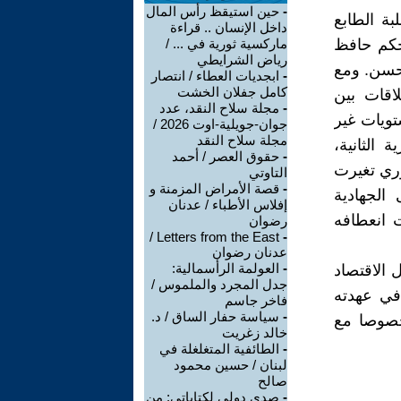
-
حين استيقظ رأس المال
بة الطابع
داخل الإنسان .. قراءة
 حكم حافظ
ماركسية ثورية في ... /
رياض الشرايطي
تحسن. ومع
-
ابجديات العطاء / انتصار
كامل جفلان الخشت
لاقات بين
-
مجلة سلاح النقد، عدد
تويات غير
جوان-جويلية-اوت 2026 /
مجلة سلاح النقد
 الثانية،
-
حقوق العصر / أحمد
ري تغيرت
التاوتي
-
قصة الأمراض المزمنة و
الجهادية
إفلاس الأطباء / عدنان
 انعطافه
رضوان
Letters from the East /
-
عدنان رضوان
-
العولمة الرأسمالية:
 الاقتصاد
جدل المجرد والملموس /
 في عهدته
فاخر جاسم
-
سياسة حفار الساق / د.
وخصوصا مع
خالد زغريت
-
الطائفية المتغلغلة في
لبنان / حسين محمود
صالح
-
صدى دولي لكتاباتي: من