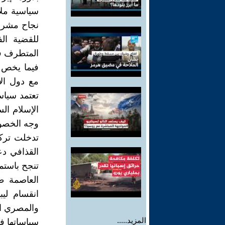
سياسية ملا
نجاح مشروع
للقضية ال
المتطرف ف
فيما يخص ت
مع دول الإ
تعتمد سياس
الإسلام ال
وجه الخص
تدخلت ترك
القذافي دع
تنجح باستم
العاصمة ط
انقسام لي
والمصري ال
المزيد.....
سياساتها ف