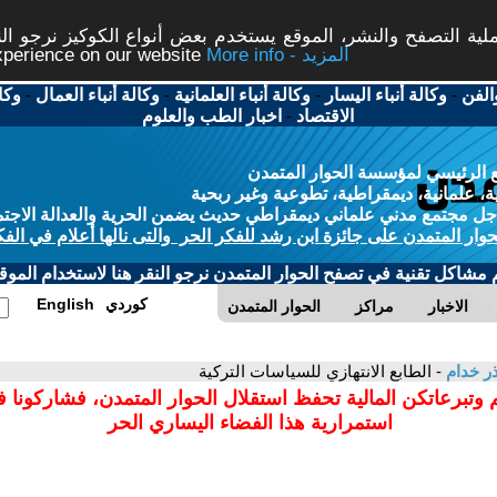
ة التصفح والنشر، الموقع يستخدم بعض أنواع الكوكيز نرجو النق
More info - المزيد
experience on our website
الفن
-
وكالة أنباء اليسار
-
وكالة أنباء العلمانية
-
وكالة أنباء العمال
-
وكا
الاقتصاد
-
اخبار الطب والعلوم
 الرئيسي لمؤسسة الحوار المتمدن
، علمانية، ديمقراطية، تطوعية وغير ربحية
ل مجتمع مدني علماني ديمقراطي حديث يضمن الحرية والعدالة الاجتم
حوار المتمدن على جائزة ابن رشد للفكر الحر والتى نالها أعلام في الفك
م مشاكل تقنية في تصفح الحوار المتمدن نرجو النقر هنا لاستخدام الموقع
كوردي
English
الاخبار
مراكز
الحوار المتمدن
ر خدام
- الطابع الانتهازي للسياسات التركية
 وتبرعاتكن المالية تحفظ استقلال الحوار المتمدن، فشاركونا 
استمرارية هذا الفضاء اليساري الحر