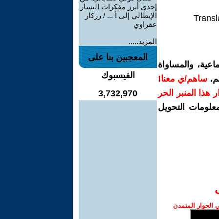
إحدى أبرز مفكرات اليسار
الإيطالي إلى أ ... / رزكار
Transl
عقراوي
المزيد.....
المعجبين بنا على
اعية، والمساواة
الفيسبوك
م.
ساهم/ي معنا!
رار هذا المنبر الحر
3,732,970
معلومات التحويل
الحوار المتمدن