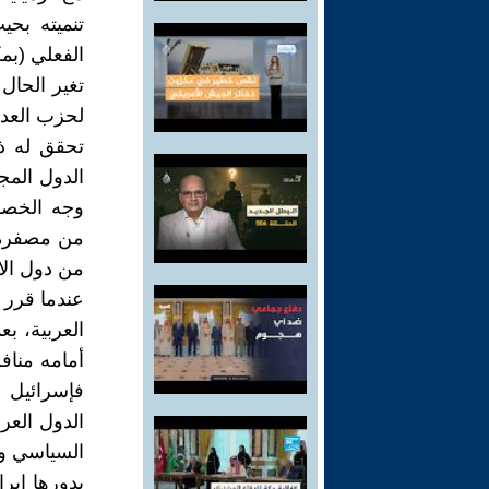
تنميته بحي
الفعلي (بمك
تغير الحال 
لحزب العدا
تحقق له ذ
الدول المج
وجه الخصو
من مصفرة ل
من دول الا
عندما قرر 
العربية، بع
أمامه مناف
فإسرائيل ا
الدول العر
السياسي وا
بدورها إير