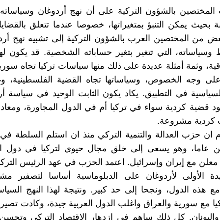
المختصين بالشؤون التركية على أن نهج أردوغان وسياساته 
 بحيث يمكن التنبؤ بمتغيراتها، خصوصا عندما تتعلق بالقضايا ا
ض من المختصين العرب بالشؤون التركية إلى تشبيه نهج أرد
ط وسياساته، التي تتغير بتغير حساباته الشخصية. قد يكون لهذ
ة، وثمة أمثلة عديدة على ذلك منها سياسات تركيا تجاه سوريا
لى وجه الخصوص، وسياساتها تجاه القضية الفلسطينية، وغير
 السياسية في التطبيق. يكاد يكون الثابت الوحيد في سياسة أ
ود قضية كردية سواء في تركيا أم في الدول المجاورة، ومعادات
 كردية مشروعة.
 ان حزب العدالة والتنمية التركي منذ ان استلم السلطة في 
 عاما، وهو يسعى إلى خلق مجال حيوي لتركيا في دول ال
معلن مع إيران وإسرائيل. اعتمد الحزب في عهد الرئيس التركي
دة الأولى لأردوغان على الدبلوماسية أساسا لتصفير مشا
مع هذه الدول، ونجحا إلى حد كبير. ونتيجة لهذا النهج الس
يا مع سورية والعراق واغلب الدول العربية جيدة، وكادت تصير 
 واليونان. كل ذلك ساهم في ازدهار الاقتصاد التركي وتحس