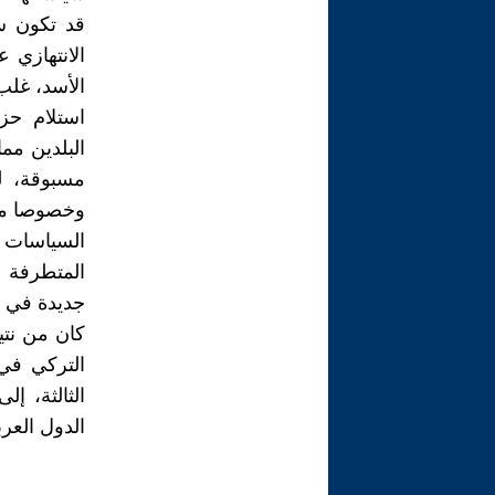
قد تكون سي
الانتهازي 
الأسد، غلب 
استلام حزب
البلدين مم
مسبوقة، لم
وخصوصا مع
السياسات 
المتطرفة 
جديدة في س
كان من نتي
التركي في 
الثالثة، إ
الدول العرب