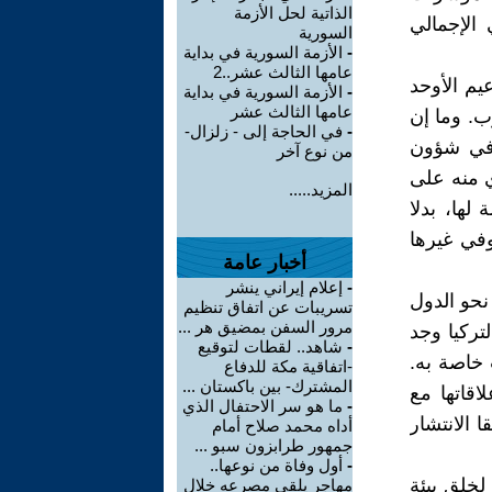
الذاتية لحل الأزمة
الإجمالي
السورية
-
الأزمة السورية في بداية
عامها الثالث عشر..2
يم الأوحد
-
الأزمة السورية في بداية
عامها الثالث عشر
ب. وما إن
-
في الحاجة إلى - زلزال-
 في شؤون
من نوع آخر
ي منه على
المزيد.....
ها، بدلا
وفي غيرها
أخبار عامة
-
إعلام إيراني ينشر
نحو الدول
تسريبات عن اتفاق تنظيم
مرور السفن بمضيق هر ...
لتركيا وجد
-
شاهد.. لقطات لتوقيع
 خاصة به.
-اتفاقية مكة للدفاع
المشترك- بين باكستان ...
اقاتها مع
-
ما هو سر الاحتفال الذي
 الانتشار
أداه محمد صلاح أمام
جمهور طرابزون سبو ...
-
أول وفاة من نوعها..
لخلق بيئة
مهاجر يلقى مصرعه خلال