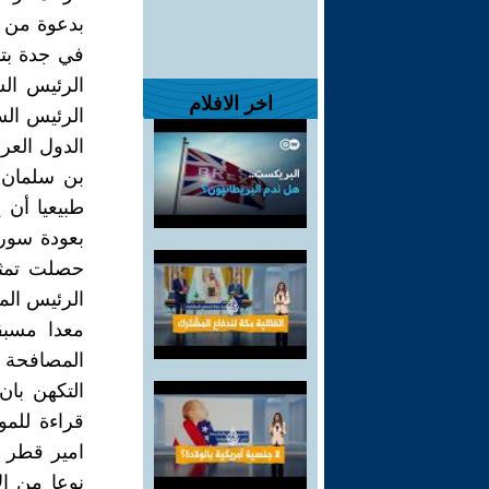
بدعوة من 
الرئيس ال
اخر الافلام
الرئيس الس
الدول العر
بن سلمان 
طبيعيا أن
بعودة سوري
حصلت تمثل
الرئيس الم
معدا مسبق
المصافحة 
التكهن با
قراءة للم
امير قطر 
نوعا من ا