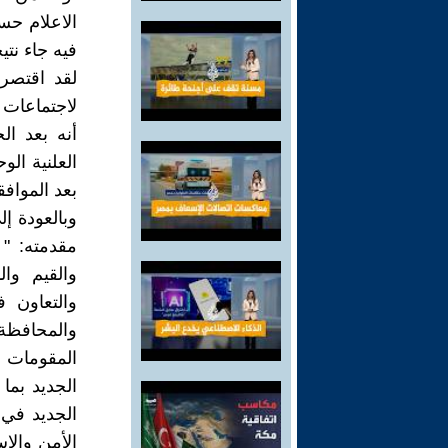
الاعلام حس
فيه جاء نت
لقد اقتصر
لاجتماعات 
أنه بعد ا
العلنية الو
بعد المواف
وبالعودة إ
مقدمته: "
والقيم وا
والتعاون 
والمحافظة 
المقومات ا
الجديد بما
الجديد في
الأمن والا