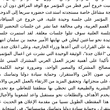
بت خروج أمير قطر من المؤتمر مع الوفد المرافق دون أن ي
يجة مشاغل خاصة مستجدته استدعت حضوره سريعا إلى الدوحة
 المؤتمر على جلسة وحيدة علنية، في خروج عن السياقات 
القمم العربية، وفي مخالفة عما نشر عن جلسات التحضير لل
لجلسة العلنية سوف تتلوا جلسات مغلقة. لقد استمرت جلسة
حيدة نحو ساعتين ليعلن في نهايتها الأمير محمد بن سلمان انتها
قة على القرارات التي أعدها وزراء الخارجية، وعلى اعلان جدة.
لى "اعلان جدة"، الوثيقة الوحيدة التي نشرت عن اعمال المؤتمر
 تأكيدا على أهمية تعزيز العمل العربي المشترك المبني ع
لمصالح المشتركة والمصير الواحد، وضرورة توحيد الكلمة 
في صون الأمن والاستقرار، وحماية سيادة دولنا وتماسك م
على منجزاتها، وتحقيق المزيد من الارتقاء بالعمل العربي والا
لبشرية والطبيعية التي تحظى بها منطقتنا للتعاطي مع تحد
 يخدم الأهداف والتطلعات نحو مستقبل واعد لشعوبنا والأجيال 
 هذا المقتطف الطويل نسبيا من مقدمة الإعلان هو الحديث 
ستقرار، وحماية سيادة دولنا وتماسك مؤسساتها"، في استجابة 