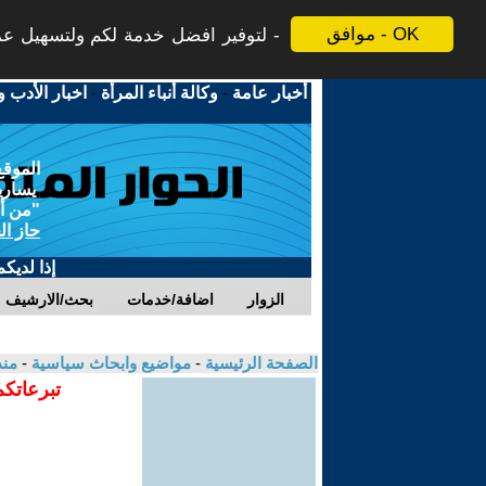
موافق - OK
لتوفير افضل خدمة لكم ولتسهيل عملي
أخبار عامة
-
وكالة أنباء المرأة
-
اخبار الأدب و
الموقع
يسارية
"من أج
حاز ال
إذا لديك
الزوار
اضافة/خدمات
بحث/الارشيف
الصفحة الرئيسية
-
مواضيع وابحاث سياسية
-
منذ
تبرعاتكم