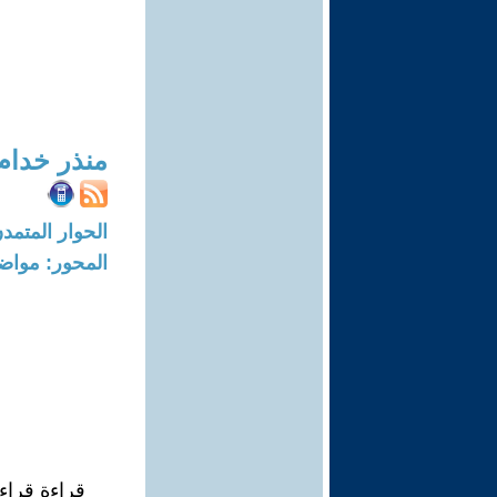
منذر خدام
الحوار المتمدن-العدد: 7642 - 23
المحور: مواض
قراءة قراء