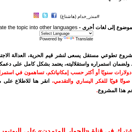
#منذر_خدام (هاشتاغ)
موضوع إلى لغات أخرى -
ate the topic into other languages
Powered by
Translate
شروع تطوعي مستقل يسعى لنشر قيم الحرية، العدالة الاجتم
. ولضمان استمراره واستقلاليته، يعتمد بشكل كامل على دعمك
دعمكم بمبلغ 10 دولارات سنويًا أو أكثر حسب إمكانياتكم، تساهمون في استم
وتًا قويًا للفكر اليساري والتقدمي
،
انقر هنا للاطلاع على 
م هذا المشروع
.
شترك في قناة «الحوار المتمدن» على اليوتيوب