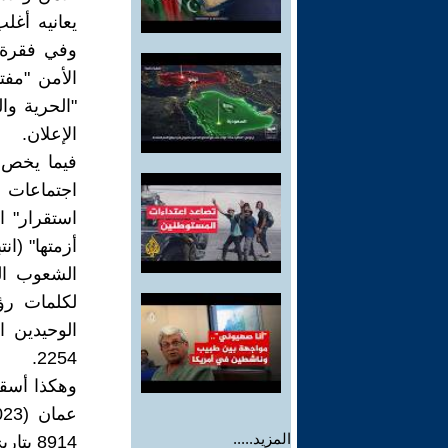
يعانيه أغ
وفي فقرة أ
الأمن "مفت
"الحرية وال
الإعلان.
فيما يخص 
اجتماعات م
استقرار" ا
أزمتها" (ان
الشعوب ال
لكلمات رؤ
الوحيدين ا
2254.
وهكذا أسقط
المزيد.....