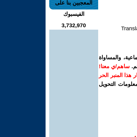
المعجبين بنا على
الفيسبوك
3,732,970
Transl
اعية، والمساواة
م.
ساهم/ي معنا!
رار هذا المنبر الحر
معلومات التحويل