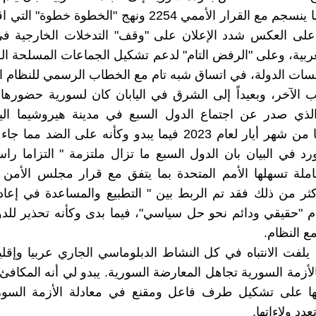
السورية بما ينسجم مع القرار الأممي 2254 ونهج "الخطوة خطو
على العكس شدد الإعلان على "وقف" التدخلات الخارجية ف
لعربية، وعلى "الرفض التام" لدعم تشكيل الجماعات المسلحة ا
ات الدولة، في اتساق شبه تام مع الخطاب الرسمي للنظام ا
 الآخر، وبعيداً إلى الشرق في اليابان كان لسورية حضورها 
لذي صدر عن اجتماع الدول السبع في مدينة هيروشيما الياب
الفترة ذاتها من شهر أيار لعام 2023 فيما يبدو وكأنه على الضد
رد في البيان بان الدول السبع ما تزال ملتزمة " التزاما راسخ
كثر من ذلك فقد تم الربط بين " التطبيع والمساعدة في إعادة
م "حقيقي ودائم نحو حل سياسي"، فيما بدى وكأنه تحذير للدو
ع النظام.
 يلفت الانتباه في كل النشاط الدبلوماسي الجاري عربيا وإقليم
الأزمة السورية تجاهل المعارضة السورية. يبدو لي أنه المكاف
ها على تشكيل طرف فاعل ومقنع في معادلة الأزمة السو
دد ولاءاتها.