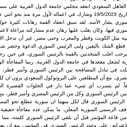
العاهل السعودي انعقد مجلس جامعة الدول العربية على مست
في جدة بتاريخ 19/5/2023 وشارك في اعماله لأول مرة منذ نحو ا
سوري بشار الأسد. لقد سبق انعقاد القمة رهانات كثيرة حو
وري فيها، وكان يغلب عليها رهان عدم مشاركته مراعاة لاع
بية مثل الكويت وقطر والمغرب وحتى مصر. غير أن تدخل الأ
قطع الشك باليقين ولبى الرئيس السوري الدعوة وحضر شخ
 يرحب اغلب المتحدثين بالقمة بالرئيس السوري، في حين ر
ة لشغل مقعدها في جامعة الدول العربية. ربما المفاجأة الو
ت في تبادل المصافحة بين الرئيس السوري وأمير قطر، وب
صري، مع أن المطلعين على البروتوكول السعودي يرون ان كل
اً. لم يتسرب أي شيء عما دار في الخلوات القصيرة ال
بين الرئيس السوري وكل من الرئيس المصري وأمير قطر، مع 
ن الرئيس السوري قال لكل منهما ان سورية تتطلع نحو المس
وقف الرسمي السورية المعلن. ما يمكن عده مفاجأة حقيقية
من قاعة المؤتمر قبل أن يلقي الرئيس السوري كلمته، مما 
لاعتراض على وجود الرئيس السوري في المؤتمر، مع ان ب