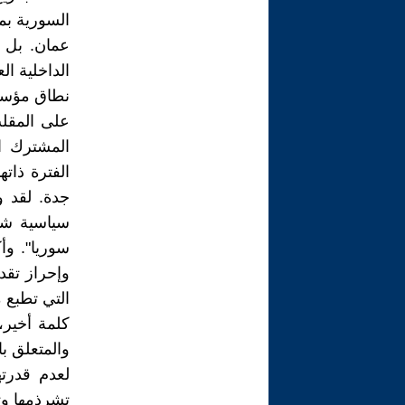
عمان. بل 
الداخلية ا
نطاق مؤسس
على المقلب
المشترك ا
جدة. لقد و
سوريا". وأ
وإحراز تقد
التي تطبع م
كلمة أخير،
والمتعلق ب
لعدم قدرت
تشرذمها وتع