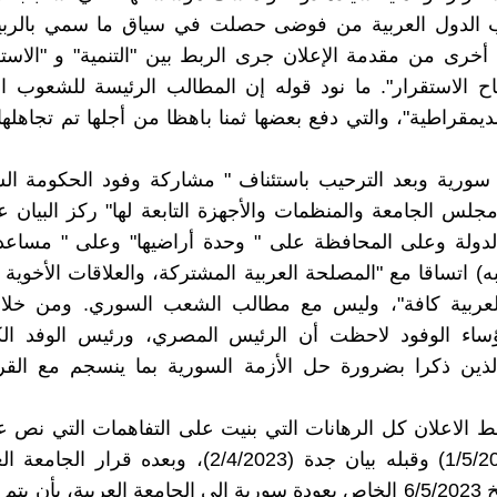
لب الدول العربية من فوضى حصلت في سياق ما سمي بالربيع
خرى من مقدمة الإعلان جرى الربط بين "التنمية" و "الاست
اح الاستقرار". ما نود قوله إن المطالب الرئيسة للشعوب ا
ديمقراطية"، والتي دفع بعضها ثمنا باهظا من أجلها تم تجاهلها
سورية وبعد الترحيب باستئناف " مشاركة وفود الحكومة ال
جلس الجامعة والمنظمات والأجهزة التابعة لها" ركز البيان 
لدولة وعلى المحافظة على " وحدة أراضيها" وعلى " مساعدت
تبه) اتساقا مع "المصلحة العربية المشتركة، والعلاقات الأخوية
عربية كافة"، وليس مع مطالب الشعب السوري. ومن خلال
ساء الوفود لاحظت أن الرئيس المصري، ورئيس الوفد الكو
لذين ذكرا بضرورة حل الأزمة السورية بما ينسجم مع القرا
 الاعلان كل الرهانات التي بنيت على التفاهمات التي نص عل
عمان (1/5/2023) وقبله بيان جدة (2/4/2023)، وبعده قرار
8914 بتاريخ 6/5/2023 الخاص بعودة سورية إلى الجامعة العربية، بأن 