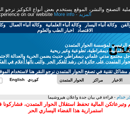
ة التصفح والنشر، الموقع يستخدم بعض أنواع الكوكيز نرجو النق
More info - المزيد
experience on our website
الفن
-
وكالة أنباء اليسار
-
وكالة أنباء العلمانية
-
وكالة أنباء العمال
-
وكا
الاقتصاد
-
اخبار الطب والعلوم
 الرئيسي لمؤسسة الحوار المتمدن
، علمانية، ديمقراطية، تطوعية وغير ربحية
ل مجتمع مدني علماني ديمقراطي حديث يضمن الحرية والعدالة الاجتم
حوار المتمدن على جائزة ابن رشد للفكر الحر والتى نالها أعلام في الفك
م مشاكل تقنية في تصفح الحوار المتمدن نرجو النقر هنا لاستخدام الموقع
كوردي
English
الاخبار
مراكز
الحوار المتمدن
ر خدام
- قراءة في بيان جدة واعلان هيروشيما
 وتبرعاتكن المالية تحفظ استقلال الحوار المتمدن، فشاركونا 
استمرارية هذا الفضاء اليساري الحر