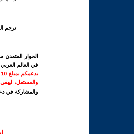
ترجم ال
الحوار المتمدن م
في العالم العربي
ب
والمستقل، ليبقى ص
والمشاركة في دع
ا‫