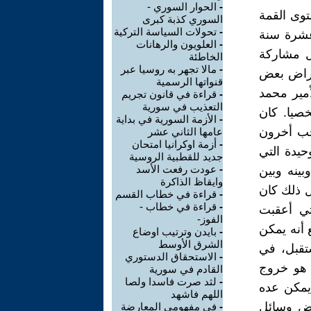
-
الحوار السوري -
وى القمة
السوري كذبة كبرى
-
تحولات السياسة التركية
ثني عشرة سنة
-
العلويون والرهانات
ل مشاركة
الخاطئة
-
مالا تجهر به روسيا عبر
تراض بعض
قنواتها الرسمية
مير محمد
-
قراءة في قانون تجريم
التعذيب في سورية
صيا. كان
-
الأزمة السورية في بداية
حب أخرون
عامها الثاني عشر
-
أزمة اوكرانيا امتحان
حيدة التي
جديد للقطبية الروسية
-
عودت رفعت الأسد
ينه وبين
وايقاظ الذاكرة
 ذلك كان
-
قراءة في خطاب القسم
-
قراءة في خطاب -
تي أعقبت
الفوز-
أنه يمكن
-
بايدن وترتيب اوضاع
الشرق الأوسط
تقبل، في
-
الاستحقاق الدستوري
 هو خروج
القادم في سورية
-
لثد صرت فاسدا ولصا
يمكن عده
اللهم فاشهد
عض وسائل
-
في مفهومي المعارضة