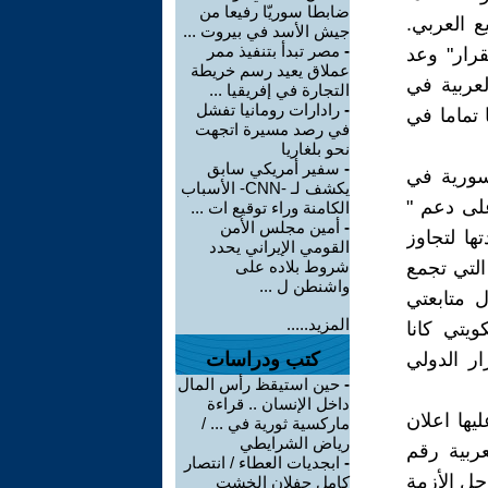
ضابطا سوريّا رفيعا من
 العربي.
جيش الأسد في بيروت ...
-
مصر تبدأ بتنفيذ ممر
قرار" وعد
عملاق يعيد رسم خريطة
لعربية في
التجارة في إفريقيا ...
-
رادارات رومانيا تفشل
 تماما في
في رصد مسيرة اتجهت
نحو بلغاريا
-
سفير أمريكي سابق
سورية في
يكشف لـ -CNN- الأسباب
على دعم "
الكامنة وراء توقيع ات ...
-
أمين مجلس الأمن
ها لتجاوز
القومي الإيراني يحدد
 التي تجمع
شروط بلاده على
واشنطن ل ...
 متابعتي
المزيد.....
يتي كانا
ر الدولي
كتب ودراسات
-
حين استيقظ رأس المال
داخل الإنسان .. قراءة
يها اعلان
ماركسية ثورية في ... /
رياض الشرايطي
 الجامعة العربية رقم
-
ابجديات العطاء / انتصار
يتم حل الأزمة
كامل جفلان الخشت