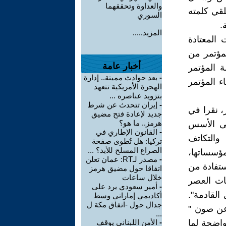
والعداوة وتحققهما
لقي كلمته
السوري
.
المزيد.....
المعتادة
مؤتمر من
أخبار عامة
 المؤتمر
-
بعد حوادث مميتة.. إدارة
ء المؤتمر
الهجرة الأمريكية تتعهد
بتزويد عناصره ...
-
إيران تتحدث عن شرط
، نقرا في
جديد لإعادة فتح مضيق
هرمز.. ما هو؟
لى الأسس
-
القانون الإطاري في
والتكاتف
تركيا: هل تُطوى صفحة
الصراع المسلح للأبد؟ ...
ؤسساتها،
-
مصدر لـRT: عمان تعلن
ستفادة من
اتفاقا حول مضيق هرمز
خلال ساعات
يات العصر
-
أمير سعودي يرد على
القادمة".
أكاديمي إماراتي وسط
جدال حول -اتفاق مكة ل
عن صون "
...
واضحة لما
-
الأمن اللبناني يوقف