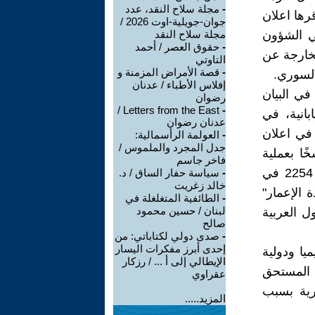
-
مجلة سلاح النقد، عدد
ة" التي اقرها اعلان
جوان-جويلية-اوت 2026 /
ي الشؤون
مجلة سلاح النقد
-
حقوق العصر / أحمد
لخارجة عن
التاوتي
-
قصة الأمراض المزمنة و
لسوري.
إفلاس الأطباء / عدنان
في البيان
رضوان
Letters from the East /
-
انية، في
عدنان رضوان
 مما جاء في اعلان
-
العولمة الرأسمالية:
جدل المجرد والملموس /
ًا بعملية
فاخر جاسم
سياسية شاملة تسهلها الأمم المتحدة بما يتفق مع قرار مجلس الأمن 2254 في
-
سياسة حفار الساق / د.
خالد زغريت
 الإعمار"
-
الطائفية المتغلغلة في
لبنان / حسين محمود
ل العربية
صالح
-
صدى دولي لكتاباتي: من
إحدى أبرز مفكرات اليسار
يا ودولية
الإيطالي إلى أ ... / رزكار
ئ المستحق
عقراوي
رية بسبب
المزيد.....