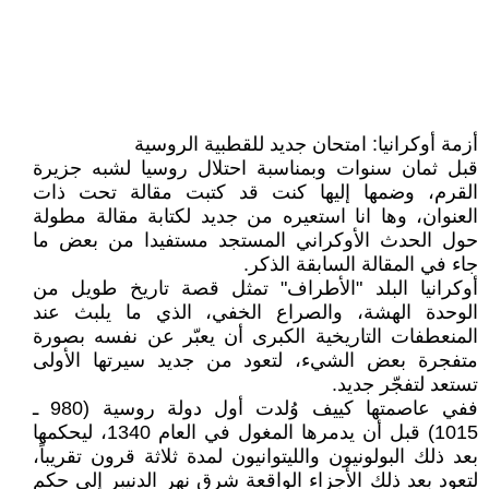
أزمة أوكرانيا: امتحان جديد للقطبية الروسية
قبل ثمان سنوات وبمناسبة احتلال روسيا لشبه جزيرة
القرم، وضمها إليها كنت قد كتبت مقالة تحت ذات
العنوان، وها انا استعيره من جديد لكتابة مقالة مطولة
حول الحدث الأوكراني المستجد مستفيدا من بعض ما
جاء في المقالة السابقة الذكر.
أوكرانيا البلد "الأطراف" تمثل قصة تاريخ طويل من
الوحدة الهشة، والصراع الخفي، الذي ما يلبث عند
المنعطفات التاريخية الكبرى أن يعبّر عن نفسه بصورة
متفجرة بعض الشيء، لتعود من جديد سيرتها الأولى
تستعد لتفجّر جديد.
ففي عاصمتها كييف وُلدت أول دولة روسية (980 ـ
1015) قبل أن يدمرها المغول في العام 1340، ليحكمها
بعد ذلك البولونيون والليتوانيون لمدة ثلاثة قرون تقريباً،
لتعود بعد ذلك الأجزاء الواقعة شرق نهر الدنيبر إلى حكم