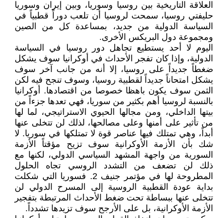
العلاقة التاريخية بين روسيا وسوريا، وبين إيران وسوريا
حليفتي روسيا، سمحت لروسيا أن تلعب دوراً قطبياً في
السياسة الدولية من جديد، بمساعدة كل من الصين
ومجموعة دول البريكس الأخرى.
اليوم لا أحد يستطيع تجاهل دور روسيا في السياسة
الدولية، وإذا كان تفجر الأحداث في أوكرانيا سوف يشكل
ضغطاً جديداً على روسيا، إلا أنه من جانب آخر سوف
يشكل امتحاناً جديداً لقطبية روسيا، وسوف تنجح فيه لكن
الثمن سوف يكون باهظا خصوصا من اقتصادها. أوكرانيا
بالنسبة لروسيا أهم بكثير من سوريا، فهي تعدها جزءاً من
بيتها الداخلي، ومن مجالها الحيوي الاستراتيجي، لما لها
من تأثير على أمنها وعلى مصالحها، لذلك لن تتخلى عنها
أبداً، وهي تمتلك فيها عناصر قوة لا تمتلكها في سوريا. لا
شك بأن الأزمة الأوكرانية سوف تزيح مؤقتاً الأزمة
السورية من واجهة المشهد السياسي الدولي، لكنها مع
ذلك لن تضعف من التشدد الروسي تجاه الحلول
المطروحة لها في مؤتمر جنيف 2. فسوريا التي شكلت
بداية عودة القطبية الروسية إلى المسرح الدولي لن
تتخلى عنها ببساطة تحت ضغط الأحداث المرتبطة بتفجير
الأزمة الأوكرانية، بل على الأرجح سوف تزيدها تشدداً.