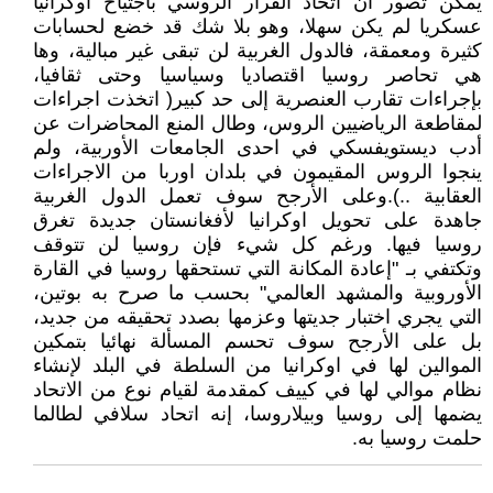
يمكن تصور ان اتخاذ القرار الروسي باجتياح أوكرانيا
عسكريا لم يكن سهلا، وهو بلا شك قد خضع لحسابات
كثيرة ومعمقة، فالدول الغربية لن تبقى غير مبالية، وها
هي تحاصر روسيا اقتصاديا وسياسيا وحتى ثقافيا،
بإجراءات تقارب العنصرية إلى حد كبير( اتخذت اجراءات
لمقاطعة الرياضيين الروس، وطال المنع المحاضرات عن
أدب ديستويفسكي في احدى الجامعات الأوربية، ولم
ينجوا الروس المقيمون في بلدان اوربا من الاجراءات
العقابية ..).وعلى الأرجح سوف تعمل الدول الغربية
جاهدة على تحويل اوكرانيا لأفغانستان جديدة تغرق
روسيا فيها. ورغم كل شيء فإن روسيا لن تتوقف
وتكتفي بـ "إعادة المكانة التي تستحقها روسيا في القارة
الأوروبية والمشهد العالمي" بحسب ما صرح به بوتين،
التي يجري اختبار جديتها وعزمها بصدد تحقيقه من جديد،
بل على الأرجح سوف تحسم المسألة نهائيا بتمكين
الموالين لها في اوكرانيا من السلطة في البلد لإنشاء
نظام موالي لها في كييف كمقدمة لقيام نوع من الاتحاد
يضمها إلى روسيا وبيلاروسا، إنه اتحاد سلافي لطالما
حلمت روسيا به.