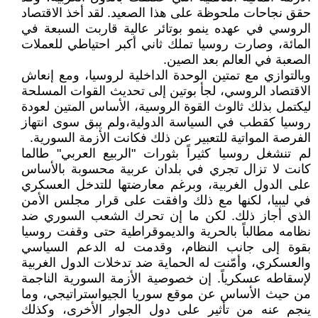
حقق نجاحات ملحوظة على هذا الصعيد. لقد أخذ الاقتصاد
الروسي في عهده ينمو بوتائر عالية قاربت السبعة في
المائة، وصارت روسيا تملك ثاني أكبر احتياطي للعملات
الصعبة في العالم بعد الصين.
وبالتوازي مع تمتين الوحدة الداخلية لروسيا، ومع إنعاش
الاقتصاد الروسي، لجأ بوتين إلى تحديث القوات المسلحة
ليكتمل بذلك ثالوث القوة الروسية، الأساس المتين لعودة
روسيا كقطب في السياسة الدولية،ولم يبق سوى انتهاز
الفرصة المواتية للتعبير عن ذلك فكانت الأزمة السورية.
لم تنشغل روسيا كثيراً بثورات "الربيع العربي" طالما
كانت لا تزال تجري في بلدان عربية محسوبة بالأساس
على الدول الغربية، وبرغم معارضتها للتدخل العسكري
في ليبيا، لكنها مع ذلك وافقت على قرار مجلس الأمن
الذي أجاز ذلك. لكن ما إن تحرك الشعب السوري ضد
نظامه مطالباً بالحرية والديموقراطية حتى وقفت روسيا
بقوة إلى جانب النظام، وقدمت له الدعم السياسي
والعسكري، وأمّنت له الحماية ضد تدخلات الدول الغربية
لإسقاطه عسكرياً. إن خصوصية الأزمة السورية الناجمة
من حيث الأساس عن موقع سوريا الجيواستراتيجي، وما
ينجم عنه من تأثير على دول الجوار الأخرى، وكذلك