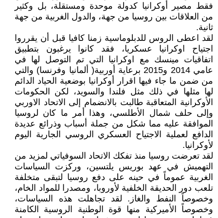
فقط مصير أوكرانيا كدولة موحدة ومستقلة، بل وكثير
من العلاقات بين روسيا من جهة، والدول الغربية من جهة
ثانية.
لقد اعطى الروس للدبلوماسية زمنا كافيا قبل أن يقرروا
اجتياح اوكرانيا عسكريا، فقد كانوا يرغبون بتطبيق
اتفاقيات مينسك مع اوكرانيا التي تم التوصل لها في
عامي 2014 و2015 برعاية أوربية( ألمانيا وفرنسا) والتي
من ضمن ما جاء فيها اقرار أوكرانيا بوضعية الحياد الدائم
لها مثلها في ذلك مثل فلندا والسويد، لكن الحكومات
الأوكرانية المتعاقبة طالبت بالانضمام إلى الاتحاد الاوربي
وإلى حلف شمال الأطلسي، وهذا أمر ما كان لروسيا
الموافقة عليه مما شكل من جملة أسباب وذرائع عديدة
الدافع لعملية الاجتياح العسكري الروسي الجارية اليوم
لأوكرانيا.
لقد تعرضت روسيا منذ تفكك الاتحاد السوفياتي لمزيد من
التهميش في عهد بوريس يلتسين، وركزت السياسات
الغربية عموماً في حينه على دفع روسيا لتبقى متخلفة
تلعب دور الحديقة الخلفية لأوروبا، ومصدرا للمواد الخام،
وخصوصاً النفط والغاز. لقد تجاهلت هذه السياسات،
وخصوصاً الأميركية منها قوة الوطنية الروسية الكامنة