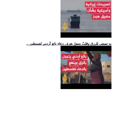
.. يد تسعى للرزق وقلبٌ ينبضُ بغزة.. دعاء بائع أردني لفسطين