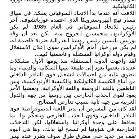
الكاثوليكية.
اللافت أنه عندما بدأ الاتحاد السوفياتي يتفكك في سياق
مسار نهج البيروسترويكا الذي اعتمده غورباتشوف، آخر
رئيس للاتحاد السوفياتي في العام 1985، لم يكن
الأوكرانيون متحمسين للخروج منه، لكن بعد أن وجّه
بوريس يلتسين رئيس روسيا الفدرالية ضربة قاصمة له،
لم يكن من خيار أمام الأوكرانيين سوى إعلان الاستقلال
وقيام دولة أوكرانيا المستقلة وعاصمتها كييف.
لقد واجهت الدولة المستقلة منذ يومها الأول مشكلات
عديدة، بعضها يعود إلى طبيعة بنيتها السكانية والدينية، وما
تنطوي عليه من احتمالات لتشغيل قوى التنافر الداخلي
من أتباع الكنيسة الكاثوليكية والكنيسة الأرثوذكسية، وبين
الناطقين باللغة الروسية واللغة الأوكرانية، وبعضها الآخر
يعود لقوى الجذب الخارجي بين روسيا من جهة والدول
الغربية من جهة ثانية بسبب تعارض المصالح.
لقد كان من المفترض أن تدير اللعبة الديموقراطية قوى
التنافر الداخلي، وقوى الجذب الخارجي وتتحكّم بها، بما
يحافظ على وحدة أوكرانيا واستقلالها، لكن التدخلات
الخارجية في شؤونها لم تسمح لها بذلك، وها هي اليوم
تقف من جديد على مفترق طرق سوف يتقرر عنده ليس