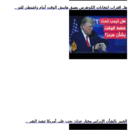
.. هل اقتراب انتخابات الكونغرس يضيق هامش الوقت أمام واشنطن للتو
.. الخبير بالشأن الإيراني مختار حداد: يجب على أمريكا تنفيذ الشر