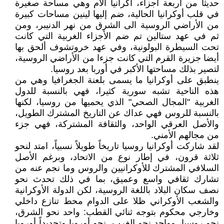
حديثا من أربعة أجزاء، أكرانيا الأم وهي مساحة صغيرة
في قلب أوكرانيا الحالية، ضم إليها لينين مساحات كبيرة
من الأراضي الروسية الى الشرق من نهر الدنيبر، ومن
ثم في عهد ستالين تم ضم الأجزاء الغربية التي كانت
تحت السيطرة البولونية، وفي عهد خروتشوف ألحق بها
أيضا جزيرة القرم التي كانت جزءا من الأراضي الروسية،
لتصير بذلك مساحتها الأكبر في أوربا بعد روسيا.
ينطبق على أوكرانيا ما يسمى بلعنة الجغرافيا وهي من
هذه الناحية تشبه سورية كثيرا، فهي بالنسبة للدول
الغربية "المجال الصحي" الذي يحميها من روسيا، لكنها
بالنسبة للروس فهي عداك عن التاريخ المشترك الطويل،
والأصل العرقي الواحد، والثقافة المشتركة، فهي جزء
من مجالهم الأمني.
لقد شاركت أوكرانيا روسيا تاريخاً طويلاً نسبياً، امتد لنحو
ثلاثة قرون، في إطار نوع من الاتحاد، وبرغم الأصل
السلافي المشترك للأوكرانيين والروس وما نجم عنه من
تشارك ثقافي واسع وعميق، بما في ذلك تحدث نحو
نصف سكان البلاد باللغة الروسية، لكن الدولة الأوكرانية
والشعب الأوكراني ظلا على الدوام محط تنازع داخلي
وخارجي محكوم بتوجه ثنائي القطب: واحد نحو الشرق،
نحو روسيا، وواحد نحو الغرب، نحو أوروبا وتحديداً أوروبا