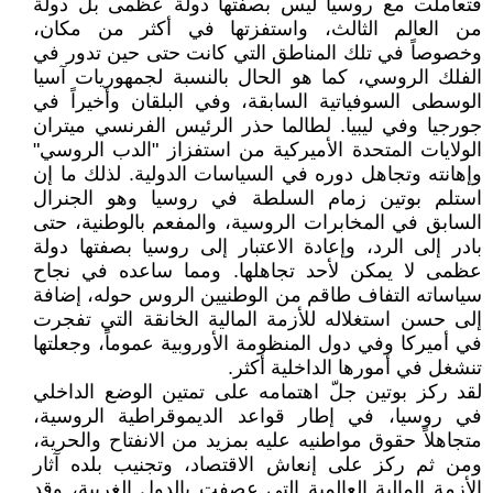
فتعاملت مع روسيا ليس بصفتها دولة عظمى بل دولة
من العالم الثالث، واستفزتها في أكثر من مكان،
وخصوصاً في تلك المناطق التي كانت حتى حين تدور في
الفلك الروسي، كما هو الحال بالنسبة لجمهوريات آسيا
الوسطى السوفياتية السابقة، وفي البلقان وأخيراً في
جورجيا وفي ليبيا. لطالما حذر الرئيس الفرنسي ميتران
الولايات المتحدة الأميركية من استفزاز "الدب الروسي"
وإهانته وتجاهل دوره في السياسات الدولية. لذلك ما إن
استلم بوتين زمام السلطة في روسيا وهو الجنرال
السابق في المخابرات الروسية، والمفعم بالوطنية، حتى
بادر إلى الرد، وإعادة الاعتبار إلى روسيا بصفتها دولة
عظمى لا يمكن لأحد تجاهلها. ومما ساعده في نجاح
سياساته التفاف طاقم من الوطنيين الروس حوله، إضافة
إلى حسن استغلاله للأزمة المالية الخانقة التي تفجرت
في أميركا وفي دول المنظومة الأوروبية عموماً، وجعلتها
تنشغل في أمورها الداخلية أكثر.
لقد ركز بوتين جلّ اهتمامه على تمتين الوضع الداخلي
في روسيا، في إطار قواعد الديموقراطية الروسية،
متجاهلاً حقوق مواطنيه عليه بمزيد من الانفتاح والحرية،
ومن ثم ركز على إنعاش الاقتصاد، وتجنيب بلده آثار
الأزمة المالية العالمية التي عصفت بالدول الغربية، وقد