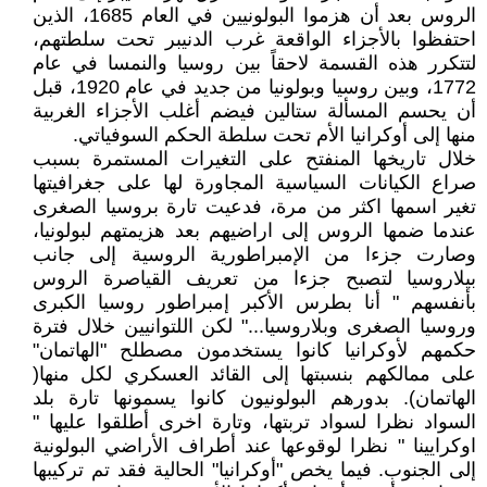
الروس بعد أن هزموا البولونيين في العام 1685، الذين
احتفظوا بالأجزاء الواقعة غرب الدنيبر تحت سلطتهم،
لتتكرر هذه القسمة لاحقاً بين روسيا والنمسا في عام
1772، وبين روسيا وبولونيا من جديد في عام 1920، قبل
أن يحسم المسألة ستالين فيضم أغلب الأجزاء الغربية
منها إلى أوكرانيا الأم تحت سلطة الحكم السوفياتي.
خلال تاريخها المنفتح على التغيرات المستمرة بسبب
صراع الكيانات السياسية المجاورة لها على جغرافيتها
تغير اسمها اكثر من مرة، فدعيت تارة بروسيا الصغرى
عندما ضمها الروس إلى اراضيهم بعد هزيمتهم لبولونيا،
وصارت جزءا من الإمبراطورية الروسية إلى جانب
بيلاروسيا لتصبح جزءا من تعريف القياصرة الروس
بأنفسهم " أنا بطرس الأكبر إمبراطور روسيا الكبرى
وروسيا الصغرى وبلاروسيا..." لكن اللتوانيين خلال فترة
حكمهم لأوكرانيا كانوا يستخدمون مصطلح "الهاتمان"
على ممالكهم بنسبتها إلى القائد العسكري لكل منها(
الهاتمان). بدورهم البولونيون كانوا يسمونها تارة بلد
السواد نظرا لسواد تربتها، وتارة اخرى أطلقوا عليها "
اوكرايينا " نظرا لوقوعها عند أطراف الأراضي البولونية
إلى الجنوب. فيما يخص "أوكرانيا" الحالية فقد تم تركيبها