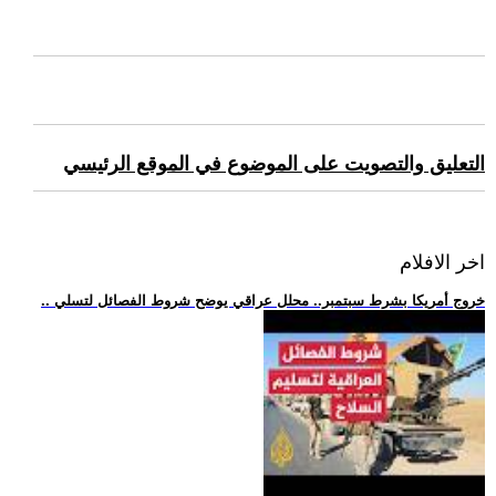
التعليق والتصويت على الموضوع في الموقع الرئيسي
اخر الافلام
.. خروج أمريكا بشرط سبتمبر.. محلل عراقي يوضح شروط الفصائل لتسلي