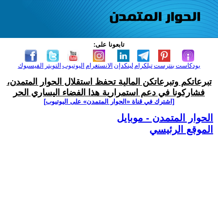
تابعونا على:
بودكاست
بنترست
تيلكرام
لينكدإن
الانستغرام
اليوتيوب
التويتر
الفيسبوك
تبرعاتكم وتبرعاتكن المالية تحفظ استقلال الحوار المتمدن،
فشاركونا في دعم استمرارية هذا الفضاء اليساري الحر
[اشترك في قناة ‫«الحوار المتمدن» على اليوتيوب]
الحوار المتمدن - موبايل
الموقع الرئيسي