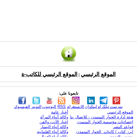
الموقع الرئيسي
الموقع الرئيسي للكاتب-ة
|
تابعونا على:
بنترست
تيلكرام
لينكدإن
الانستغرام
RSS
اليوتيوب
التويتر
الفيسبوك
الموقع الرئيسي
أخبار عامة
هيئة ادارة الحوار المتمدن - للإتصال بنا
وكالة أنباء المرأة
إحصائيات مؤسسة الحوار المتمدن
اخبار الأدب والفن
قواعد النشر
وكالة أنباء اليسار
ابرز كتاب / كاتبات الحوار المتمدن
وكالة أنباء العلمانية
يوتيوب التمدن
وكالة أنباء العمال