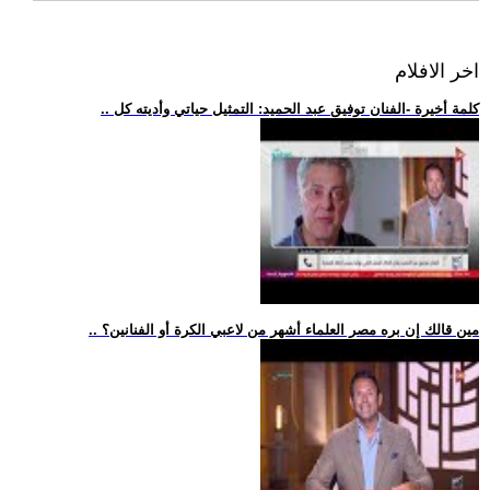
اخر الافلام
.. كلمة أخيرة -الفنان توفيق عبد الحميد: التمثيل حياتي وأديته كل
.. مين قالك إن بره مصر العلماء أشهر من لاعبي الكرة أو الفنانين؟