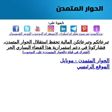
تابعونا على:
بودكاست
بنترست
تيلكرام
لينكدإن
الانستغرام
اليوتيوب
التويتر
الفيسبوك
تبرعاتكم وتبرعاتكن المالية تحفظ استقلال الحوار المتمدن،
فشاركونا في دعم استمرارية هذا الفضاء اليساري الحر
[اشترك في قناة ‫«الحوار المتمدن» على اليوتيوب]
الحوار المتمدن - موبايل
الموقع الرئيسي