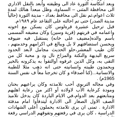
وبعد انتكاسة الثورة عاد الى وظيفته واُبعد بالنقل الاداري
الى محافظة المثنى – السماوة، وظل مبعداً هنالك لمدة
ثلاث اعوام،ثم نقل الى محافظ بغداد - مدینة الثورة (حالياً
مدينة الصدر) حتى تم احالته على التقاعد عام ١٩٨٩م.
قبل ترحيل عشيرة قرەلوس کان یسكن مع اخوته
واعمامه في قريتهم (قرية وسين) وكان مضيفه المسمى
بأسم والده(مضيف على خانه) يستقبل فيه ضيوفه
ويحسن استضافتهم لا بل ويبالغ في اكرامهم وخدمتهم ،
كان طيب المعشر،حلو الحديث مجامل لأبعد الحدود
سريع البديهة والنكتة والمزاح نال ود و محبة كل من
التقى به، وكل الذين عرفوه أوالتقوا به يذكرونه بالخير
ويحمدون طيبته وانسانيته حتى انه ذهب مثلا للطيبة
والانسانية...(كنا أصدقاء و كان تخرجنا معاً ف نفس السنة
1965م) .
وفي مجاله التربوي أحب تلامذته وكان يراعيهم بحنان
ومودة كرعاية الأب لاولاده أو اكثر من رعاية اهليهم
ومتابعتهم بعد الدوام،في الايام الباردة كان يدخل تلاميذ
الصف الاول الصغار الى الادارة ليتدفأوا امام مدفئة
الادارة . تمنى ان يرى تلامذته يحملون أعلى الشهادات
الدراسية ، كان يرى في رفعتهم وتفوقهم الدراسي رفعة