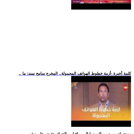
.. كلمة أخيرة -أزمة خطوط الهواتف المحمولة.. المخرج سامح سند: ما
.. مهدي لعريبي: من السينما إلى -مافيا-... الجزائر تقبض على زعيم