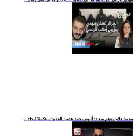
.. محمد علام وهيثم سعيد: ألبوم محمد عدوية الجديد استكمالا لنجاح