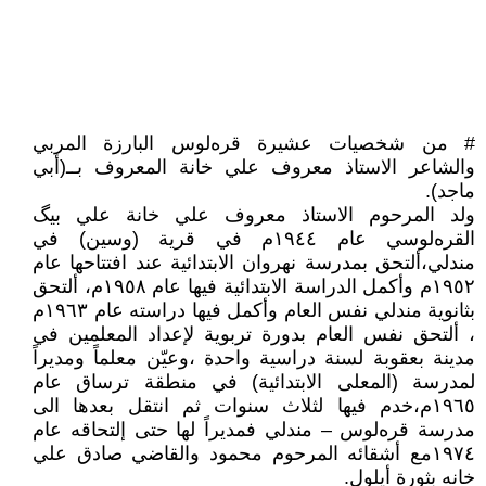
# من شخصیات عشیرة قرەلوس البارزة المربي
والشاعر الاستاذ معروف علي خانة المعروف بــ(أبي
ماجد).
ولد المرحوم الاستاذ معروف علي خانة علي بيگ
القرەلوسي عام ١٩٤٤م في قرية (وسين) في
مندلي،ألتحق بمدرسة نهروان الابتدائية عند افتتاحها عام
١٩٥٢م وأكمل الدراسة الابتدائية فيها عام ١٩٥٨م، ألتحق
بثانوية مندلي نفس العام وأكمل فيها دراسته عام ١٩٦٣م
، ألتحق نفس العام بدورة تربوية لإعداد المعلمين في
مدينة بعقوبة لسنة دراسية واحدة ،وعيّن معلماً ومديراً
لمدرسة (المعلى الابتدائية) في منطقة ترساق عام
١٩٦٥م،خدم فيها لثلاث سنوات ثم انتقل بعدها الى
مدرسة قرەلوس – مندلي فمدیراً لها حتى إلتحاقه عام
١٩٧٤مع أشقائه المرحوم محمود والقاضي صادق علي
خانه بثورة أيلول.