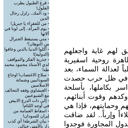
-
قرع الطبول يطرب
الفلول!
-
ود المك.. زلزل رجال
الدين
-
من للفقراء يا جبريل!
-
يوم المرأة.. إلى لونا في
آلائها
-
متي يستيقظ الجنرال
من التوهان؟
قق لهم غاية واجعلهم
-
أكلوا الدنيا بالدين وعافوا
(الدولية)!
ظاهرة روحية اسفيرية
-
جذرية الفكر والمواقف
لدي الأستاذ محمود محمد
ً لعدالة السماء، بعد
طه!
-
سلاح الاغتصاب! اوجاع
م في ظل حرب حصدت
السودانيين وشماتة
الاسلاميين
ر بكاملها، بأسلحة
-
الغبشاوي وفقه التحالف
وكدهم وقوت أبنائهم،
مع الشيوعيين
-
إلى ذات الدرع الابيض
م وحمايتهم، فإذا هي
في أوجه اللئام!
-
اسقاط العمامة من
ً وإرباً.. لقد ضاقت
إيران للسودان!
-
بيان الشرطة! أي كذب
الدول المجاورة فوجدوا
زار بالأمس خيالي