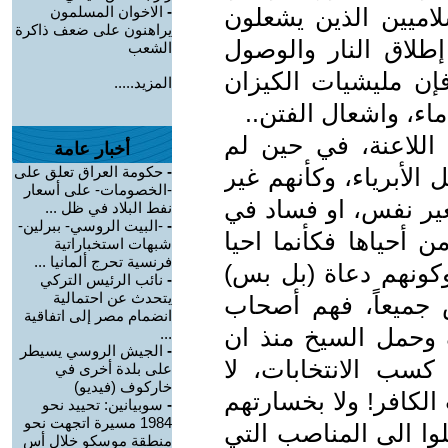
لاميين الذين يشعلون
-
الاخوان المسلمون
يراهنون على ضعف ذاكرة
طلاق النار والوصول
الشعب
إن مليشيات الكيزان
المزيد.....
اء، واشعال الفتن..
اللاعنة، في حين لم
أخبار عامة
الأبرياء، وكأنهم غير
-
حكومة العراق تعلق على
-الخصومات- على أسعار
بغير نفس، او فساد في
نفط البلاد في ظل ...
-
-البيت الروسي- ببرلين-
ن أحياها فكأنما احيا
شبهات استخباراتية
فرنسية تحرج ألمانيا ...
 وكونهم دعاة (بل بس)
-
نائب الرئيس التركي
يتحدث عن احتمالية
 جميعاً، فهم أصحاب
انضمام مصر إلى اتفاقية
 وحمل السيخ منذ ان
...
-
الجيش الروسي يسيطر
سب الانتخابات، لا
على بلدة أخرى في
خاركوف (فيديو)
الكافر! ولا بخسارتهم
-
سوبيانين: تحييد نحو
1984 مسيرة اتجهت نحو
وا الى المناصب التي
منطقة موسكو خلال أس