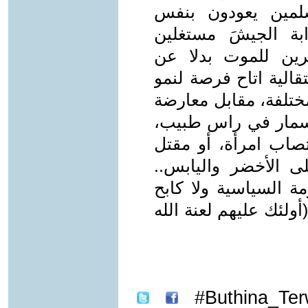
لمين يعودون بنفس
بة الجيشَ مستغلين
فرين للموت بدلا عن
تقالية اتاح فرصة لنمو
لفة، مقابل معارضة
مسمار في راس طبيب،
تصاب امرأة، أو مقتل
 الأخضر واليابس..
ة السياسية ولا كابح
ولئك عليهم لعنة الله
Buthina_Terw