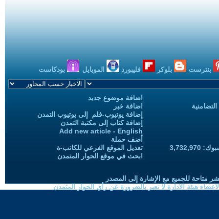
بنترست
بلوكر
فليبورد
الموبايل
بودكاست
اضافة موضوع جديد
التضامنية
اضافة خبر
إضافة يوتيوب-فلم إلى يوتيوب التمدن
إضافة كتاب إلى مكتبة التمدن
Add new article - English
أضف حملة
3,732,97
تعديل الموقع الفرعي للكاتب-ة
ابحث في موقع الحوار المتمدن
شر متاحة للجميع مع الإشارة إلى المصدر
ضاء هيئة الادارة لا تعبر بالضرورة عن رأي الحوار المتمدن