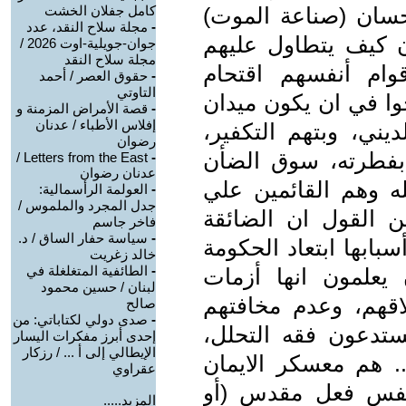
إحسان (صناعة الموت)
كامل جفلان الخشت
-
مجلة سلاح النقد، عدد
ذن كيف يتطاول عليهم
جوان-جويلية-اوت 2026 /
مجلة سلاح النقد
وام أنفسهم اقتحام
-
حقوق العصر / أحمد
التاوتي
وا في ان يكون ميدان
-
قصة الأمراض المزمنة و
إفلاس الأطباء / عدنان
يني، وبتهم التكفير،
رضوان
بفطرته، سوق الضأن
Letters from the East /
-
عدنان رضوان
ه وهم القائمين علي
-
العولمة الرأسمالية:
جدل المجرد والملموس /
ن القول ان الضائقة
فاخر جاسم
-
سياسة حفار الساق / د.
سبابها ابتعاد الحكومة
خالد زغريت
-
الطائفية المتغلغلة في
يعلمون انها أزمات
لبنان / حسين محمود
اقهم، وعدم مخافتهم
صالح
-
صدى دولي لكتاباتي: من
يستدعون فقه التحلل،
إحدى أبرز مفكرات اليسار
الإيطالي إلى أ ... / رزكار
. هم معسكر الايمان
عقراوي
انفس فعل مقدس (أو
المزيد.....