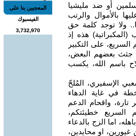
لمين أو ضد مليشيا
المعجبين بنا على
يها بالأموال والرتب
الفيسبوك
.. ولا توجد كلمة حق
3,732,970
(المكبراتية) هذه إذ
السريع، على التكبير
 جثث بعضهم البعض،
اح باسم الله، يكسب
ي الإسفيري، المُلحّ
طة في غاية الدهاء
ر تارة، واقحام الدعم
م السريع خطيئتكم،
له، اما الزج بالدعاء
غيورين، او محايدين،