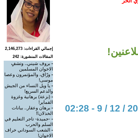
ي الحر
لاعنين!
إجمالي القراءات: 2,146,273
المقالات المنشورة: 242
-
بروف شيني.. وتشفٍ
الاخوان المسلمين
-
ورّاق، والمؤتمرون وعصا
موسى!
-
يا ويل النساء من الجيش
والدعم السريع!
-
(نزعة) برهانية وغزوة
القماير!
-
برهان وعقار.. بيانات
الخذلان!!
-
-حميدة- تاجر التعليم في
السلم والحرب
-
الشعب السوداني خراف
الاخوان!