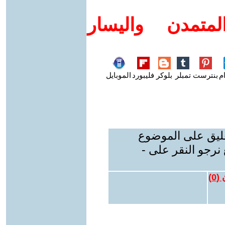
متمدن واليسار
م
بنترست
تمبلر
بلوكر
فليبورد
الموبايل
عليق على الموضوع
نرجو النقر على -
 (
0
)