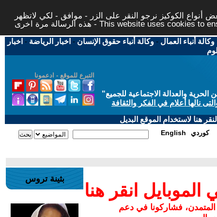
 أنواع الكوكيز نرجو النقر على الزر - موافق - لكي لاتظهر
This website uses cookies to ensure you ge
وكالة أنباء العمال
-
وكالة أنباء حقوق الإنسان
-
اخبار الرياضة
-
اخبار
لوم
التبرع للموقع - ادعمونا
حرية والعدالة الاجتماعية للجميع
"
تى نالها أعلام في الفكر والثقافة
قر هنا لاستخدام الموقع البديل
كوردي
English
بثينة تروس
لموبايل انقر هنا
 المتمدن، فشاركونا في دعم