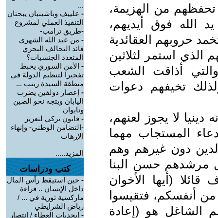
...
 تحفظهم من الهزيمة،
-
علييف وباشينيان يبحثان
 الله فوق أيديهم،
التنفيذ العملي لمشروع
-طريق ترامب-
خمد حروبهم العقائدية
-
من عبد الله الشهري
قائد التحالف البحري
م الذي استمر لثلاثين
المتعدد الجنسيات؟
-
الأمن السوري يحبط
 الحالية والتي أذاقت الشعب
تفجيرا لتنظيم الدولة في
ذلك تخيفهم دعوات
منطقة السيدة زينب ...
-
إعصار دولفين يضرب
اليابان ويتجه نحو الصين
وتايوان
دينيا لا يجوز لعنهم،
-
قانون تركي لتعزيز
-التضامن الوطني- وإنهاء
دعاء المستجاب مهما
الإرهاب
الدين دون غيرهم وهم
المزيد.....
ل مرشدهم حسن البنا
كتب ودراسات
ائلا (أيها الأخوان
-
حين استيقظ رأس المال
داخل الإنسان .. قراءة
 من أنفسكم، فتقيسوا
ماركسية ثورية في ... /
رياض الشرايطي
م الشاغل هو (إعادة
-
ابجديات العطاء / انتصار