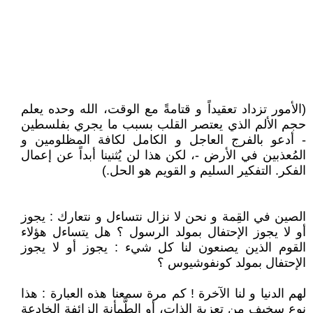
(الأمور تزداد تعقيداً و قتامةً مع الوقت، الله وحده يعلم
حجم الألم الذي يعتصر القلب بسبب ما يجري بفلسطين
- أدعو بالفرج العاجل و الكامل لكافة المظلومين و
المُعذبين في الأرض -، لكن هذا لن يُثنينا أبداً عن إعمال
الفكر. التفكير السليم و القويم هو الحل.)
الصين في القِمة و نحن لا نزال نتساءل و نتعارك : يجوز
أو لا يجوز الإحتفال بمولد الرسول ؟ هل يتساءل هؤلاء
القوم الذين يصنعون لنا كل شيء : يجوز أو لا يجوز
الإحتفال بمولد كونفوشيوس ؟
لهم الدنيا و لنا الآخرة ! كم مرة سمعنا هذه العبارة : هذا
نوع سخيف من تعزية الذات، أو الطَّمأنة الزائفة الخادعة