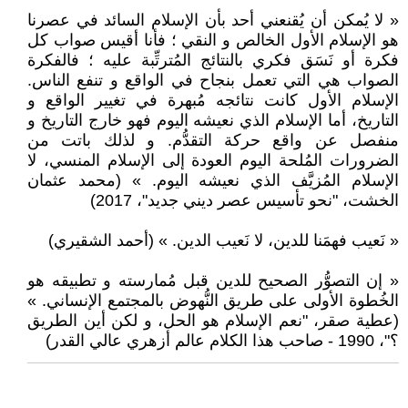
« لا يُمكن أن يُقنعني أحد بأن الإسلام السائد في عصرنا
هو الإسلام الأول الخالص و النقي ؛ فأنا أقيس صواب كل
فكرة أو نَسَق فكري بالنتائج المُترتِّبة عليه ؛ فالفكرة
الصواب هي التي تعمل بنجاح في الواقع و تنفع الناس.
الإسلام الأول كانت نتائجه مُبهرة في تغيير الواقع و
التاريخ، أما الإسلام الذي نعيشه اليوم فهو خارج التاريخ و
منفصل عن واقع حركة التقدُّم. و لذلك باتت من
الضرورات المُلحة اليوم العودة إلى الإسلام المنسي، لا
الإسلام المُزيَّف الذي نعيشه اليوم. » (محمد عثمان
الخشت، "نحو تأسيس عصر ديني جديد"، 2017)
« نَعيب فهمَنا للدين، لا نَعيب الدين. » (أحمد الشقيري)
« إن التصوُّر الصحيح للدين قبل مُمارسته و تطبيقه هو
الخُطوة الأولى على طريق النُّهوض بالمجتمع الإنساني. »
(عطية صقر، "نعم الإسلام هو الحل، و لكن أين الطريق
؟"، 1990 - صاحب هذا الكلام عالم أزهري عالي القدر)