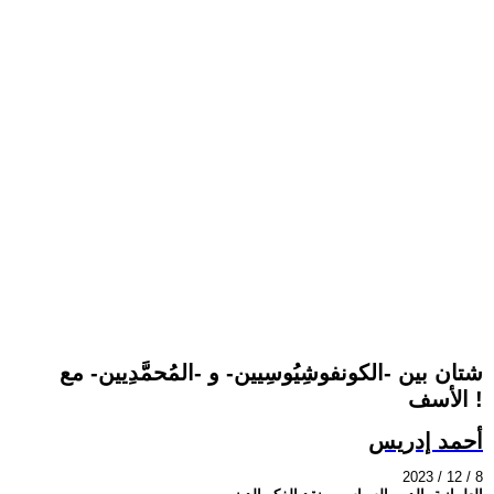
شتان بين -الكونفوشِيُوسِيين- و -المُحمَّدِيين- مع
الأسف !
أحمد إدريس
2023 / 12 / 8