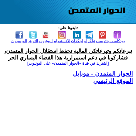
تابعونا على:
بودكاست
بنترست
تيلكرام
لينكدإن
الانستغرام
اليوتيوب
التويتر
الفيسبوك
تبرعاتكم وتبرعاتكن المالية تحفظ استقلال الحوار المتمدن،
فشاركونا في دعم استمرارية هذا الفضاء اليساري الحر
[اشترك في قناة ‫«الحوار المتمدن» على اليوتيوب]
الحوار المتمدن - موبايل
الموقع الرئيسي