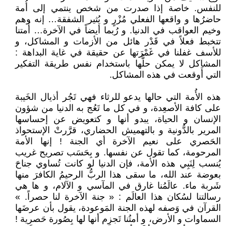
للنفس. خاصة إذا صدرت من شخص ينتمي إلى أُمة
حاضرُها و واقعها الفعلي مُزْرٍ و يُثير الشفقة… إنه وهم
وخيم العواقب في الدنيا. و رُبما أيضاً في الآخرة… أُمتنا
تتخبط فعلاً في قَدْر هائل من الأزمات و المشاكل، و
للأسف غفلنا في غَمْرَتها عن حقيقة في غاية البداهة :
المشاكل لا يمكن حلُّها باستخدام نفس طريقة التفكير
التي أَوقعت في هذه المشاكل.
هذه الأُمة التي حالها يدعو للرثاء فهي تَجُر أذيال الخَيبة
على كافة الأصعِدة، و في كل ما تَعُج به الدنيا من شؤون
الإنسان و الحياة، يبدو أنها و كتعويض عن إحساسها
المرير بالدُّونية و بالتهميش الحضاري، قرَّرتْ الإستحواذ
الحَصري على نعيم الآخرة أي الجنة ! إنها الأمة
المرحومة، كما تقول عن نفسها. و بِحَسَب تصريح غريب
يُنسب لِنَبِي هذه الأمة، فإن الدنيا لو كانت تُساوي جناحَ
بعوضة عند الله، ما سقى هذا الربُّ الرحيمُ الكافرَ منها
شَربة ماء. عالَمُنا غارق في المآسي و الآلام، و ها هي
رسالتنا لسُكان هذا العالَم : « جنة الآخرة لنا حصراً. »
القرآن في وَصفه لهذه الجنة المَوعودة، يقول بأن عرضَها
السماوات و الأرض، و أمتُنا تَجزِم أنها لها بِصُورة حَصرية !