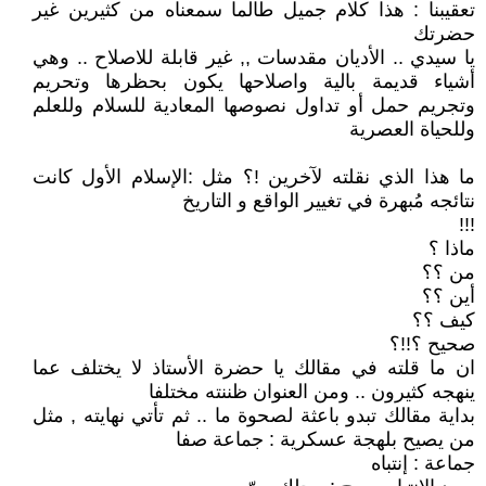
تعقيبنا : هذا كلام جميل طالما سمعناه من كثيرين غير
حضرتك
يا سيدي .. الأديان مقدسات ,, غير قابلة للاصلاح .. وهي
أشياء قديمة بالية واصلاحها يكون بحظرها وتحريم
وتجريم حمل أو تداول نصوصها المعادية للسلام وللعلم
وللحياة العصرية
ما هذا الذي نقلته لآخرين !؟ مثل :الإسلام الأول كانت
نتائجه مُبهرة في تغيير الواقع و التاريخ
!!!
ماذا ؟
من ؟؟
أين ؟؟
كيف ؟؟
صحيح ؟!!؟
ان ما قلته في مقالك يا حضرة الأستاذ لا يختلف عما
ينهجه كثيرون .. ومن العنوان ظننته مختلفا
بداية مقالك تبدو باعثة لصحوة ما .. ثم تأتي نهايته , مثل
من يصيح بلهجة عسكرية : جماعة صفا
جماعة : إنتباه