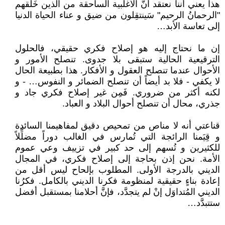
هذا يعني أننا نعتقد أنَّ الأغلبية الساحقة من الذين خَلَقهم
"الرحمانُ الرحيم" سَينتقِلون من ضيق و عناء الحياة الدنيا
إلى تعاسة الأبد…
إن ما نحتاج إليه هو إصلاح فكري حقيقي، فالحلول
الترقيعية الحالية ستبقى بلا جدوى. تنصلح الأمور و
الأحوال عندما تنصلح العقول و الأفكار. هذا بطبيعة الحال
لا يكفي - فلا بد أيضاً أن تنصلح الضمائر و النفوس… - و
لكنه أكثر من ضروري. فَمِن غير إصلاح فكري جاد و
جذري، محال أن تنصلح أحوال البلاد و العباد.
قناعتي أنه لا مناص من تمحيص دقيق لمفاهيمنا السائدة
و قِيَمنا الرائجة التي تُمارس في الغالب دوراً مضلِّلاً
للكثيرين و تُسهم إلى حد كبير في تزييف وعي عموم
الأمة. نحن إذن بحاجة إلى إصلاح فكري، في المجال
الديني بالدرجة الأولى. المطلوب بإلحاح ليس أقل من
إعادة بناءٍ حقيقية لمنظومة فكرنا الديني بالكامل. فكرُنا
الديني المُتداوَل إنْ لم يتجدَّد، فإنَّ أحلامنا بمستقبل أفضل
ستتبدَّد…