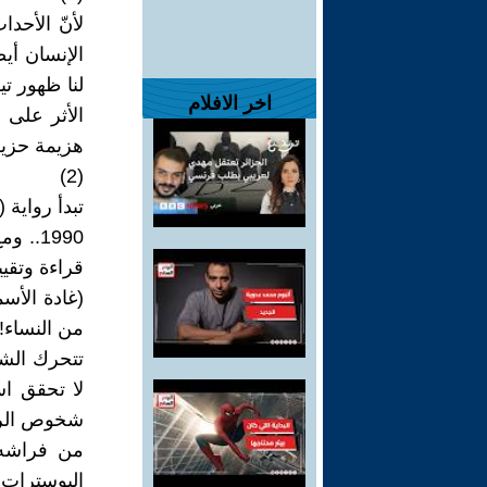
لأنّ الأحدا
الإنسان أيض
لنا ظهور تي
اخر الافلام
الأثر على 
هزيمة حزيرا
(2)
تبدأ رواية 
1990..
قراءة وتقيي
(غادة الأس
من النساء!
تتحرك الشخ
لا تحقق اس
شخوص الروا
من فراشه،
البوسترات،