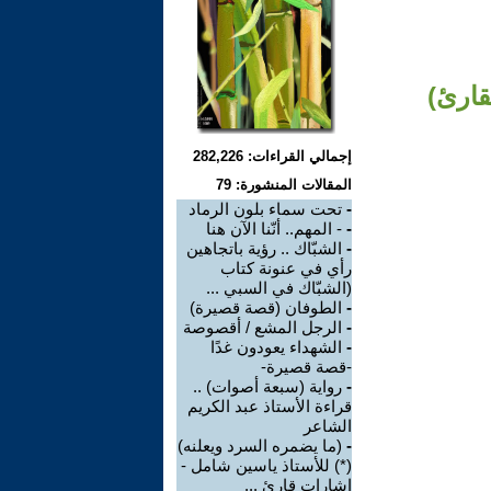
قارئ)
إجمالي القراءات: 282,226
المقالات المنشورة: 79
-
تحت سماء بلون الرماد
-
- المهم.. أنّنا الآن هنا
-
الشبّاك .. رؤية باتجاهين
رأي في عنونة كتاب
(الشبّاك في السبي ...
-
الطوفان (قصة قصيرة)
-
الرجل المشع / أقصوصة
-
الشهداء يعودون غدًا
-قصة قصيرة-
-
رواية (سبعة أصوات) ..
قراءة الأستاذ عبد الكريم
الشاعر
-
(ما يضمره السرد ويعلنه)
(*) للأستاذ ياسين شامل -
إشارات قارئ ...