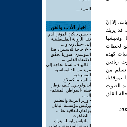
المزيد.....
ت، إلا إنّ
اخبار الأدب والفن
ك قد يربك
-
حسن بايكر: المؤثر الذي
ا وتعيشها
نقل الرواية الفلسطينية
إلى -جيل زد- و ...
جع لحظات
-
-لا حاجة للاستيراد هذا
يات كهذه
الموسم-.. سوريا تحقّق
الاكتفاء الذاتي ...
وت زيادين
-
قاليباف: لسنا بحاجة إلى
 نسلم من
مزيد من الدبلوماسية
المسرحية
بموقفنا،
-
السينما كسلاح
أيديولوجي.. كيف يؤطر
عيد الصوت
فيلم -المواطن المنتقم-
الة القلق
ال ...
-
وزير التربية والتعليم
ورئيس مؤسسة اليابان
يوقعان اتفاقية تعا ...
-
الطاغوت
-
ماتياس يايسله يترك
الدوري السعودي ويتولى