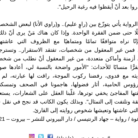
وا بعد أنْ أيقظوا فيه رغبة الرحيل".
رواية يأتي يتوزّع بين (راوٍ عليم).. و(راوي الأنا) لبعض الشخصيا
لًا حتى ضمن الفقرة الواحدة. وإذا كان هناك مَنْ يرى أنّ ذل
إنّا نراه متوافقًا تمامًا ومتماهيًا مع الظروف التي عاشته
فمن غير المعقول من شخصيات، تفتقد الاستقرار.. وتستر
ي أزمنة وأماكن متعددة، من غير المعقول أنْ نطلب من شخص
رًّا منسابًا للأحداث: "الأمور واضحة بالنسبة لي، أعادها ص
ديثه مع فدوى، رفضنا ركوب الموجة، راقت لها عبارته، لم
ؤوس الحامية، أثار فضولها، هاجمونا في الصحف وتمسكنا 
ا المفاجئ يخفي توترها، غلّبنا العقل على الشعارات، يست
بقة وتلتفت إلى التمثال". وبذلك يكون الكاتب قد نجح في نقل ح
لتي عاشتها وتعيشها شخوص روايته إلى القارئ.
غوة / رواية – جهاد الرنتيسي / دار البيروني للنشر – بيروت – 2021.
#محمد_عبد_حسن (هاشتاغ)