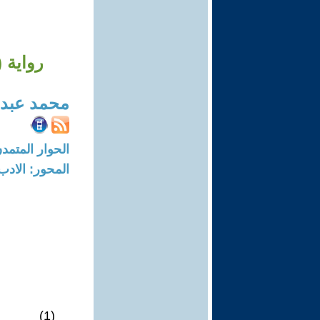
رواية 
محمد عبد
الحوار المتمدن-العدد: 7818 - 23
المحور: الادب
(1)