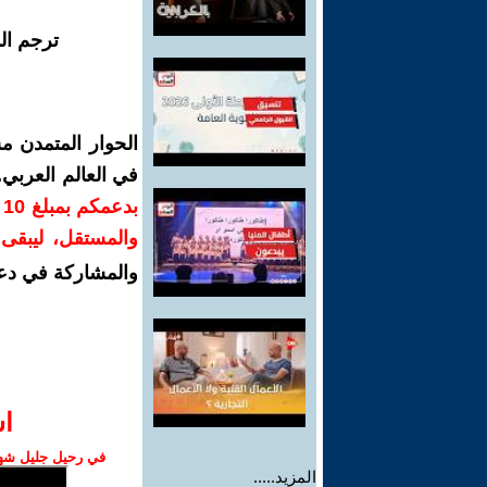
ترجم ال
الحوار المتمدن م
في العالم العربي
ب
والمستقل، ليبقى ص
والمشاركة في دع
ا‫
في رحيل جليل شهبا
المزيد.....