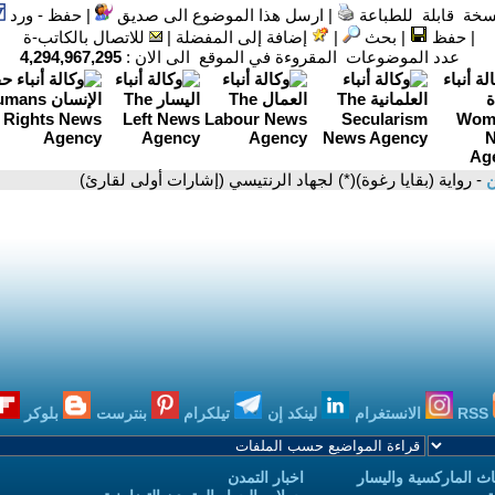
سخة قابلة للطباعة
|
ارسل هذا الموضوع الى صديق
|
حفظ - ورد
|
حفظ
|
بحث
|
إضافة إلى المفضلة
|
للاتصال بالكاتب-ة
عدد الموضوعات المقروءة في الموقع الى الان :
4,294,967,295
ن
- رواية (بقايا رغوة)(*) لجهاد الرنتيسي (إشارات أولى لقارئ)
RSS
الانستغرام
لينكد إن
تيلكرام
بنترست
بلوكر
ث الماركسية واليسار
اخبار التمدن