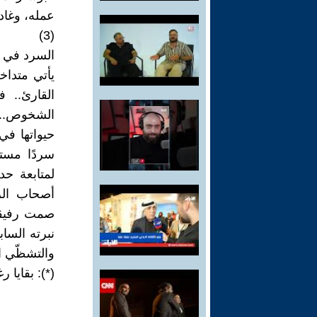
عمله، وغادر
(3)
السرد في ال
يأتي متداخ
القارئ.. ف
الشخوص.. 
حيواتها ف
سردًا مستق
لمتابعة ح
أصحاب الر
صمت رفيقته
نبرته السا
والتشظّي ا
(*): بقايا ر