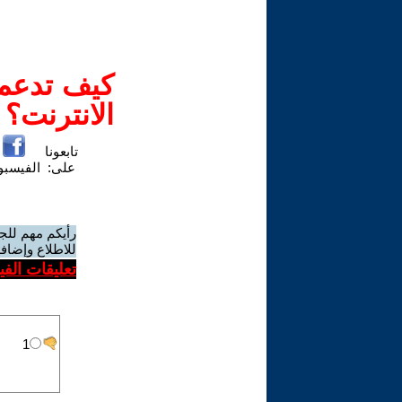
كيف تدعم-
الانترنت؟
تابعونا
على:
الفيسب
رأيكم مهم للج
للاطلاع وإضافة
تعليقات الف