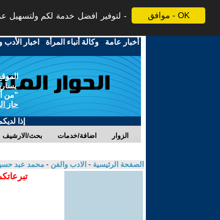
موافق - OK
لتوفير افضل خدمة لكم ولتسهيل عملي
أخبار عامة
-
وكالة أنباء المرأة
-
اخبار الأدب و
الموقع
يسارية
"من أج
حاز ال
إذا لديك
الزوار
اضافة/خدمات
بحث/الارشيف
الصفحة الرئيسية
-
الادب والفن
-
محمد عبد حس
تبرعاتكم