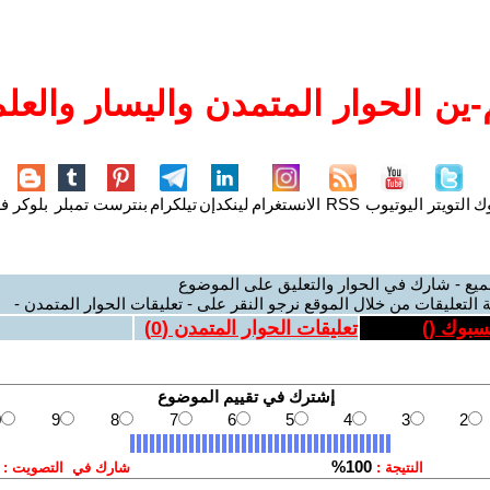
ين الحوار المتمدن واليسار والعلم
وك
التويتر
اليوتيوب
RSS
الانستغرام
لينكدإن
تيلكرام
بنترست
تمبلر
بلوكر
فل
ميع - شارك في الحوار والتعليق على الموضوع
 التعليقات من خلال الموقع نرجو النقر على - تعليقات الحوار المتمدن -
يسبوك (
)
تعليقات الحوار المتمدن (
0
)