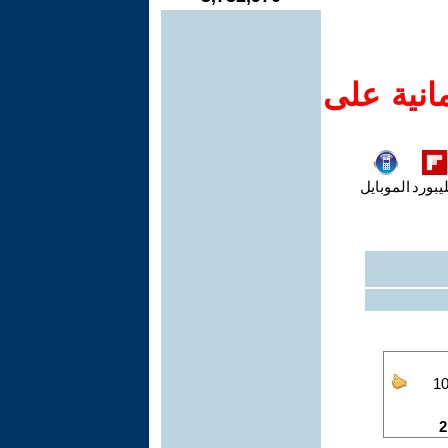
انية على
يبورد
الموبايل