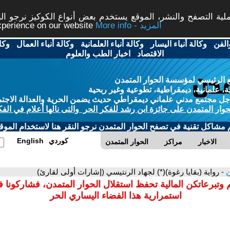
ة التصفح والنشر، الموقع يستخدم بعض أنواع الكوكيز نرجو النق
More info - المزيد
experience on our website
الفن
-
وكالة أنباء اليسار
-
وكالة أنباء العلمانية
-
وكالة أنباء العمال
-
وكا
الاقتصاد
-
اخبار الطب والعلوم
 الرئيسي لمؤسسة الحوار المتمدن
، علمانية، ديمقراطية، تطوعية وغير ربحية
ل مجتمع مدني علماني ديمقراطي حديث يضمن الحرية والعدالة الاجتم
حوار المتمدن على جائزة ابن رشد للفكر الحر والتى نالها أعلام في الفك
م مشاكل تقنية في تصفح الحوار المتمدن نرجو النقر هنا لاستخدام الموقع
كوردي
English
الاخبار
مراكز
الحوار المتمدن
ن
- رواية (بقايا رغوة)(*) لجهاد الرنتيسي (إشارات أولى لقارئ)
 وتبرعاتكن المالية تحفظ استقلال الحوار المتمدن، فشاركونا 
استمرارية هذا الفضاء اليساري الحر