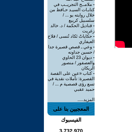
-
ملامــح التجريــب في
كتابـات السيـد حـافظ من
خلال روايته يو ... /
سلسبيل كريبع
-
قناديل الحكمة / د. خالد
زغريت
-
حكاياتْ تَكاد تُنسى / فلاح
العيفاري
-
وعي ـ قصص قصيرة جدا
/ حسين جداونه
-
ديوان 23 الحاوي
والعصفور / منصور
الريكان
-
كتاب «عين على القصة
القصيرة: تأملات نقدية في
تسع رؤى قصصية م ... /
حميد عقبي
المزيد.....
المعجبين بنا على
الفيسبوك
3,732,970