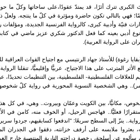
ث الكبرى تترك أثرًا، قد يمتدّ عقودًا،على ساحاتها وكلّ ما حو
ًا؛ فهي بالتالي تكون حاضرة ومؤثرة في كلّ ما ينتجه. ولعلّ ذل
ارات فنيّة وأدبية كبرى، كالرواية الفرنسية الجديدة، ومؤلفات 
نوع أدبي بعينه كما فعل الدكتور شكري عزيز ماضي في كتاب
ن على الرواية العربية).
(بقايا رغوة) للأستاذ جهاد الرنتيسي مع اجتياح القوات العراقية 
 ومع الأثر المترتب على هذا الاجتياح، عربيًّا وإقليميًّا، تنقلنا الرواي
م للعلاقات الفلسطينية- الفلسطينية، بين التنظيمات تحديدًا، 
مر).. وهي الشخصية النسوية المحورية في رواية كلّ شخوصها
وص، مكانيًّا، بين الكويت وعمّان وبيروت.. وهي، في كل هذه
تقرارًا فعليًّا.. فهاجس الرحيل، أو الخوف منه، كامن في ال
ية.. ينزّ إلى السطح سريعًا: "اندفعوا كسابقيهم، جردوا سرير
 بعثروا ملابسه على أرفف خزانته، دققوا في الجدران ال
 سألوه عن أسلحة، رخصة دراجته النارية المنتصبة خارج الغ