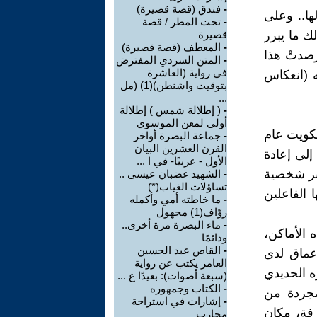
-
فندق (قصة قصيرة)
لها.. وعلى
-
تحت المطر / قصة
ك ما يبرر
قصيرة
-
المعطف (قصة قصيرة)
رصدتْ هذا
-
المتن السردي المفترض
في رواية (العاشرة
ه (انعكاس
بتوقيت واشنطن)(1) (مل
...
-
( إطلالة شمس ) إطلالة
أولى لمعن الموسوي
للكويت عام
-
جماعة البصرة أواخر
القرن العشرين البيان
ة إلى إعادة
الأول - عربيًا- في ا ...
عبر شخصية
-
الشهيد غضبان عيسى ..
تساؤلات الغياب(*)
 الفاعلين
-
ما خاطته أمي وأكمله
روّاف(1) مجهول
-
ماء البصرة مرة أخرى..
 الأماكن،
ودائمًا
-
القاص عبد الحسين
أعماق لدى
العامر يكتب عن رواية
ه الحديدي
(سبعة أصوات): بعيدًا ع ...
-
الكتاب وجمهوره
مجردة من
-
إشارات في استراحة
رفة، مكان
محارب