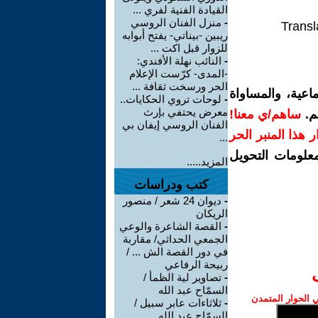
القيادة الفنية لفري ...
-
منزل الفنان الروسي
Transl
ريبين -بيناتي- يفتح أبوابه
للزوار قبل اكت ...
-
النائب نهلة الأفندي:
-المدى- كرّست الإعلام
الحر ورسخت ثقافة ...
اعية، والمساواة
-
لوحات تروي الحكايات..
معرض يحتفي بإرث
م.
ساهم/ي معنا!
الفنان الروسي إيفان بي
رار هذا المنبر الحر
...
معلومات التحويل
المزيد.....
كتب ودراسات
-
ديوان 24 شعر / منصور
الريكان
-
القصة الشاعرة والوعي
الجمعي الحداثي/ مقاربة
في دور القصة الش ... /
ربيحة الرفاعي
-
تصاوير لية الظمأ /
السمّاح عبد الله
الحوار المتمدن
-
ثلاثاءات عابر سبيل /
السمّاح عبد الله