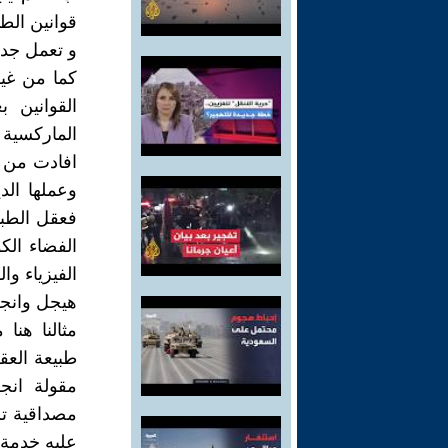
قوانين الطب
و تعمل جدل
كما من غير
القوانين 
الماركسية 
افادت من ق
وعملها ال
فعقل الطبيع
الفضاء الك
الفيزياء وا
هيجل وانجل
مثالنا هنا
طبيعة العق
مقولة انج
مصداقية تل
عليه خدمة ل