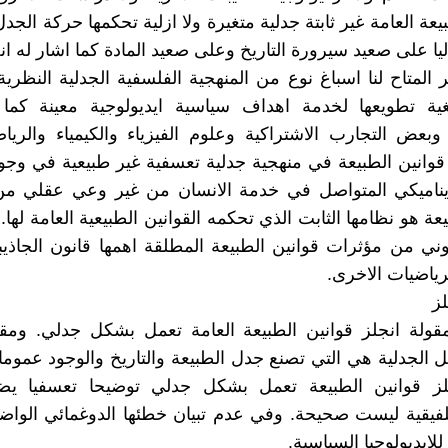
يعة العامة غير ثابتة جدلية متغيرة ولا ازلية تحكمها حركة الجد
يا على صعيد سيرورة التاريخ وعلى صعيد المادة كما اشار له ان
 المتاح لنا اسباغ نوع من المنهجية الفلسفية الجدلية النظري
بغية تطويعها لخدمة اهداف سياسية ايديولوجية معينة كم
وبعض التجارب الاشتراكية وعلوم الفيزياء والكيمياء والريا
وانين الطبيعة في منهجية جدلية تعسفية غير طبيعية في وجود
ديناميكي المتواصل في خدمة الانسان من غير وعي عقلي من 
ة هو نظامها الثابت الذي تحكمه القوانين الطبيعية العامة لها.
وني من مؤثرات قوانين الطبيعة المطلقة اهمها قانون الجاذيب
لرياضيات الاخرى.
ز
 مقولة انجلز قوانين الطبيعة العامة تعمل بشكل جدلي. وم
ل الجدلية هي التي تصنع جدل الطبيعة والتاريخ والوجود عموما.
لز قوانين الطبيعة تعمل بشكل جدلي توضيحا تعسفيا يض
فيقية ليست صحيحة. وفي عدم تبيان خطئها الدوغمائي الواض
لايديولوجيا السياسية.