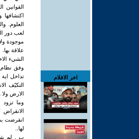
القوانين 
اكتشافها 
العلوم. وا
لعب دور الع
موجودة ولا
علاقة بها.
الشيء الاخ
وفق نظام م
تداخل اية 
اخر الافلام
التكيّف الا
الارض ولا ز
وما تزود 
الانقراض 
انقرضت بصمت
لها..
ب . لم يثبت