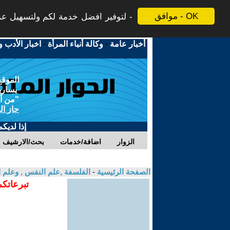
موافق - OK
لتوفير افضل خدمة لكم ولتسهيل عملي
أخبار عامة
-
وكالة أنباء المرأة
-
اخبار الأدب و
الموقع
يسارية
"من أج
حاز ال
إذا لديك
الزوار
اضافة/خدمات
بحث/الارشيف
الصفحة الرئيسية
-
الفلسفة ,علم النفس , وعلم ا
تبرعاتكم