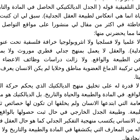
 التلفيقية قوله ( الجدل الديالكتيكي الحاصل في المادة والت
ة انما هي انعكاس لطبيعة العقل الجدلية). سبق لي ان كتب
لخاطئة في اكثر من مقال لي منشورا على مواقع التواصل ا
 مما يحضرني منها:
 لا علميا ولا فسلجيا ولا انثروبولوجيا خرافة فلسفية تحت عنو
دلية). والعقل لا يعمل بمنهج جدلي فطري موروث ولا بم
الطبيعة والواقع. ولا زالت دراسات وظائف الاعضاء 
 تركيبة الدماغ العضوية مناطق وخلايا لم يكن الانسان يعرف
ا.
ا قدرة له على تخليق منهج الديالكتيك الذي يحكم حركة ال
قع. في المادة والطبيعة والحياة والتاريخ. بل الديالكتيك هو م
عامة التي ابتدعها الانسان ولم يخلقها ان تكون لها خصائص ثا
طبيعة. وطبيعة الجدل الخارجي في حال ثبت حصولها بالواقع
 الانساني يكتسب منهجية التفكير الجدلي كما هو حال العقل ف
ه من المعارف التي يكتشفها في المادة والطبيعة والتاريخ ولا 
يجادها..