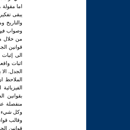
اما مقولة ه
يبقى تفكير
والتاريخ و
وصواب فيها
من خلال ها
قوانين الجد
الى إثبات 
اثبات واقع
الجدل. الا
الملاحظ ان
الفيزيائية
بقوانين ال
منفصلة عنه
وكل شيء به
وقالب قواني
قوانين الج