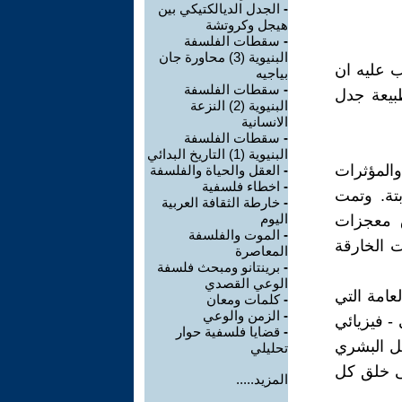
-
الجدل الديالكتيكي بين
هيجل وكروتشة
-
سقطات الفلسفة
البنيوية (3) محاورة جان
ب عليه ان
بياجيه
-
سقطات الفلسفة
بيعة جدل
البنيوية (2) النزعة
الانسانية
-
سقطات الفلسفة
البنيوية (1) التاريخ البدائي
والمؤثرات
-
العقل والحياة والفلسفة
-
اخطاء فلسفية
بتة. وتمت
-
خارطة الثقافة العربية
اليوم
ق معجزات
-
الموت والفلسفة
ت الخارقة
المعاصرة
-
برينتانو ومبحث فلسفة
الوعي القصدي
لعامة التي
-
كلمات ومعان
-
الزمن والوعي
- فيزيائي
-
قضايا فلسفية حوار
قل البشري
تحليلي
لى خلق كل
المزيد.....