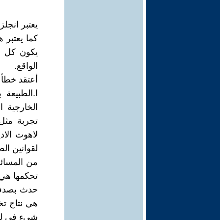
يعتبر انجل
كما يعتبر ه
يكون كل ش
الواقع.
أعتقد خطأ ه
ا.الطبيعة 
الخارجية ا
تجربة مثل
لاهوت الاد
لقوانين ال
من المسائل 
تحكمها هي 
حدث بصدفة 
هي نتاج تخ
شيء في لمح