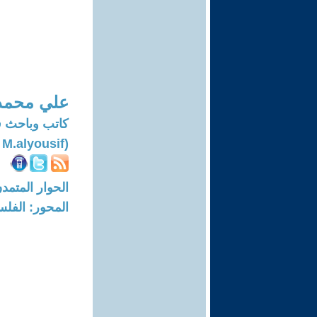
علي محمد
كاتب وباحث في ال
(Ali M.alyousif)
الحوار المتمدن-العدد: 7809 - 23
المحور: الفلس