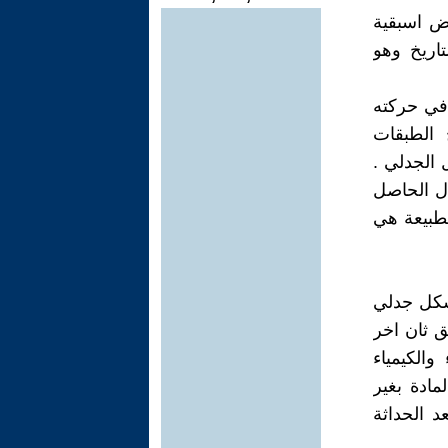
رض اسبقية
تاريخ وهو
 في حركته
 الطبقات
 الجدلي .
دل الحاصل
لطبيعة هي
بشكل جدلي
ق ثان اخر
والكيمياء
مادة بغير
 الحداثة