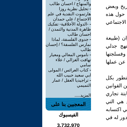
والمنهاج / احسان طالب
اريخ وبعض
-
تحليل نظرية روزا
ت حول هذه
هارتموت النقدية في علم
الاجتماع / علي حمدان
لاجتماعي
-
-الدولة الأخلاقية- تفكيك
ظاهرة المدنية والتمدن /
احسان طالب
ان (طبيعة
-
جدوى الفلسفة، لماذا
نمارس الفلسفة؟ / إحسان
نهج جدلي
طالب
وفسلجتها
-
ناموس المعالي ومعيار
تهافت الغزالي / علاء
 عن عملها
سامي
-
كتاب العرائس / المولى
ابي سعيد حبيب الله
تطور بكل
-
تراجيديا العقل / عمار
ن القوانين
التميمي
بتة تجاري
المزيد.....
 هي التي
المعجبين بنا على
ي اكتسابه
الفيسبوك
دور له في
3,732,970