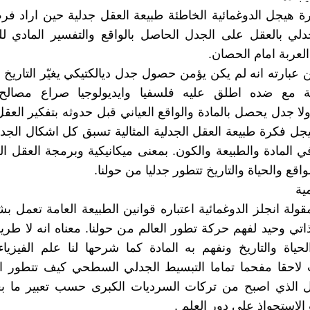
ة هيجل الدوغمائية الخاطئة طبيعة العقل جدلية حين اراد ف
جدلي بالعقل على الجدل الحاصل بالواقع والتفسير المادي لل
لعربة امام الحصان.
 عبارته انه لم يكن يؤمن حصول جدل ديالكتيكي يغيّر التاريخ
ة مع ضده اطلق عليه فلسفيا وايديولوجيا صراع مصالح
ولا جدل يحصل بالمادة والواقع العياني قبل حدوثه بتفكير العقل
هيجل فكرة طبيعة العقل الجدلية المثالية تسبق كل اشكال الج
ي المادة والطبيعة والكون. بمعنى ميكانيكية وبرمجة العقل ا
واقع والحياة والتاريخ تتطور جدليا من حولنا.
ية
ولة انجلز الدوغمائية اعتباره قوانين الطبيعة العامة تعمل 
ذاتي وحيد لفهم حركة تطور العالم من حولنا. معناه انه لا طري
لحياة والتاريخ ونفهم به المادة كما شرحها لنا علم الفيزياء 
 لاحقا مفحما تماما التبسيط الجدلي السطحي كيف تتطور ال
ل الذي اصبح من تركات السرديات الكبرى حسب تعبير ما بعد
الاستحواذ على دور العلم .