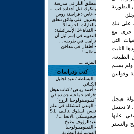
مطلق النار في مدرسة
ل التطورية
بانكوك قتل أجداده قب ...
-
-تاس-: قراصنة روس
جلز.
يعثرون على وثائق تتعلق
ة على تلك
بالغارات الجوية الأ ...
-
القناة 14 الإسرائيلية:
ا جرى مع
التقييم في إسرائيل أن
ضيات التي
ترامب في طريقه ...
-
أطفال في مداخن
ها الثابت
مظلمة!
الطبيعة.
المزيد.....
 ولم يسلم
كتب ودراسات
ة وقوانين
-
البساطة / عبدالجليل
الكناني
-
أحمد رباص / كتاب هيغل
:قراءة جماعية جديدة في
قولة هيجل
"فينومينولوجيا الروح"
-
الوعي كمشكلة في علم
 لا تحتمل
نفس السلوك .تأليف: S.L.
في عليها
فيجوتسكي .الاتحا ... /
عبدالرؤوف بطيخ
ح والتستر
-
الفينومينولوجيا
الهوسرلية النظرية