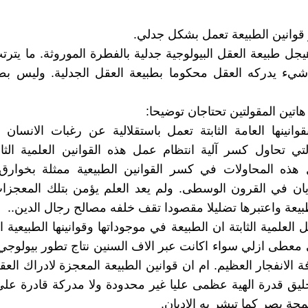
ز قوانين الطبيعة تعمل بشكل جدلي.
يجل طبيعة العقل البيولوجية جدلية بالفطرة الموروثة. ما يترت
يء يدركه العقل محكوما بطبيعة العقل الجدلية. وليس بط
اتين المقولتين تحتاجان توضيحا:
بقوانينها العامة الثابتة تعمل باستقلالية عن رغبات الانسان 
لتي تحاول كسر آلية انتظام عمل هذه القوانين العلمية الثا
 هذه المحاولات في كسر القوانين الطبيعية ممثلة بخوار
يان في القرون الوسطى. ولم يعد العلم يؤمن بتلك المعجزا
طبيعة واعتبرها تضليلا مقصودا تقف خلفه مصالح رجال الدين..
العلمية الثابتة ان الطبيعة في موجوداتها وقوانينها الطبيعية ا
معطى ازلي سواء اكانت عبر الاف السنين نتاج تطور بيولوجي 
الانفجار العظيم. ام ان قوانين الطبيعة المعجزة لادراك الع
ليق قدرة الهية عظمى عليا غير محدودة ولا مدركة قادرة ع
ة بصر كما تبشر به الاديان.