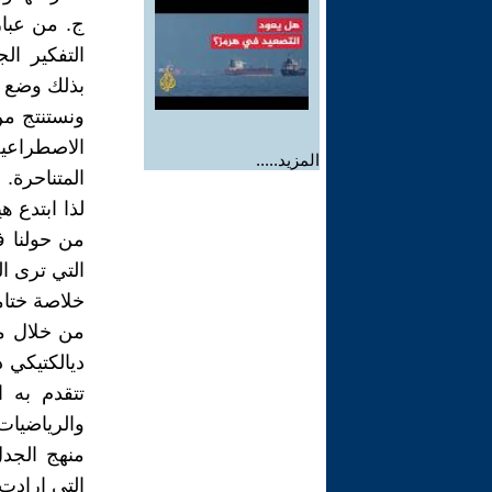
ج. من عبار
التفكير ال
بذلك وضع ا
ونستنتج من
الاصطراعي
المزيد.....
المتناحرة. 
لذا ابتدع 
من حولنا ف
التي ترى ال
خلاصة ختام
من خلال مق
ديالكتيكي 
تتقدم به ا
والرياضيات
منهج الجد
التي ارادت 