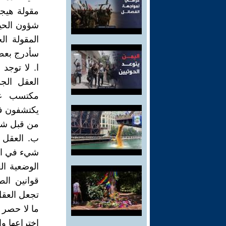
مقولة هيجل
شؤون الحيا
المقولة ا
سأدرج بعضا
ا. لا توجد
العقل الج
مكتسب عن 
يكتشفون في
من قبل شيئ
ب. العقل ل
شيء في الوا
الوضعية ال
قوانين ال
تجعل العقل
ما لا حصر ل
اختراعها وا