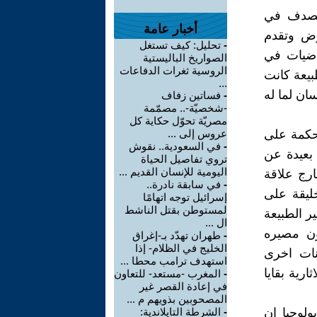
الصدف في
أخبار عامة
رض وتقدم
-
تحليل: كيف تستغل
ياضيات في
الصواريخ الباليستية
الروسية ثغرات الدفاعات
طبيعة كانت
...
ان لما له
-
فساتين زفاف
-شخصيّة-.. مصمّمة
مصريّة تحوّل حكاية كل
محكمة على
عروس إلى ...
-
في السعودية.. نقوش
بعيدة عن
تروي تفاصيل الحياة
اليومية للإنسان القديم ...
ارج علاقة
-
في سابقة نادرة..
خليقة على
إسرائيل توجه اتهامًا
لمستوطن بقتل الناشط
ير الطبيعة
ال ...
ون مصيره
-
طهران تهدّد بـ-إغراق
الخليج في الظلام- إذا
نات اخرى
استهدف ترامب محطا ...
رية بقايا
-
المغرب -مستعد- للتعاون
في إعادة القصر غير
المصحوبين بذويهم م ...
بولوجيا ان
-
الشرطة التايلاندية: