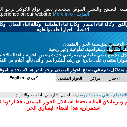
ة التصفح والنشر، الموقع يستخدم بعض أنواع الكوكيز نرجو النق
More info - المزيد
experience on our website
الفن
-
وكالة أنباء اليسار
-
وكالة أنباء العلمانية
-
وكالة أنباء العمال
-
وكا
الاقتصاد
-
اخبار الطب والعلوم
 الرئيسي لمؤسسة الحوار المتمدن
، علمانية، ديمقراطية، تطوعية وغير ربحية
ل مجتمع مدني علماني ديمقراطي حديث يضمن الحرية والعدالة الاجتم
حوار المتمدن على جائزة ابن رشد للفكر الحر والتى نالها أعلام في الفك
م مشاكل تقنية في تصفح الحوار المتمدن نرجو النقر هنا لاستخدام الموقع
كوردي
English
الاخبار
مراكز
الحوار المتمدن
لاجتماع
-
علي محمد اليوسف
- الجدل التاريخي الطبيعة والادراك
 وتبرعاتكن المالية تحفظ استقلال الحوار المتمدن، فشاركونا 
استمرارية هذا الفضاء اليساري الحر