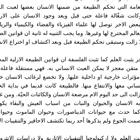
العامة التي تحكم الطبيعة من ضمنها الانسان بعضها لعبت 
وكانت شغّالة فاعلة حتى قبل وبعد وجود الانسان على الا
لبعض الاخر توصل لها علماء الفيزياء والفضاء والكيمياء والر
الم المخترع لها وغيرها. وما يجب التنبيه له ثانية ان قوانين ال
 زالت وستبقى تحكم الطبيعة قبل وبعد اكتشاف او اختراع الانس
ر يثبت العلم كما تثبت الفلسفة ان قوانين الطبيعة الازلية ال
تقن معجز لا يمكن العبث الانساني به. فهي مستقلة فاعلة 
مؤثرات خارجية او داخلية عليها, ولا تخضع لرغائب الانسان خ
نساني معها والانتفاع منها. فالطبيعة كانت قديما في بداية ال
الت الى حد اليوم الام مرضعة الانسان والكائنات الحيّة. ومن غ
به الانسان والحيوان والنبات من اسباب العيش والبقاء يك
كما حدث مع حيوانات الديناصورات وحيوان الماموث وحيوا
 الجوع ولم يذكرها أحد ربما تكتشف الاحافير والتنقيبات الاثا
 العلم ولا اركيولوجيا التنقيبات الاثارية ولا دراسات الانثرو