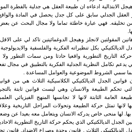
يجل الابتذالية ادعاءه ان طبيعة العقل هي جدلية بالفطرة المور
 العقل الجدلي سابق على كل جدل يحصل في المادة والواقع 
من تخليقه. فهي عبارة خاطئة تماما ولا مجال البحث عن بع
.
تين المقولتين لانجلز وهيجل الدوغمائيتين تاكد لي على الاقل
ل الديالكتيكي بكل تنظيراته الفكرية والفلسفية والايديولوجية
حركة التاريخ التطورية واقعيا حادثا ومن سمات التطور ولا يت
ي يدعم تكامل النظرية الجدلية الفكرية بالتطبيق في مجال تفع
 بما سمي الشروط الموضوعية والعوامل المساعدة .
 قوانين الجدل الديالكتيكي الكلاسيكية الثلاث هي من قواني
 التي تحكم الطبيعة والانسان وهي ليست قوانين ثابتة بالتج
طبيعة العامة الثابتة لانها لا تجانسها المنهج الفيزيائي الع
ا لانها تمثل حركة الطبيعة وتحولات المراحل التاريخية وعلاق
ا. لها منحى خاص يدركه الانسان ويتعامل معه بعيدا عن وضع
ن الجدل الديالكتيكي الذي يحكم حركة التاريخ التطورية الاحادي
دل الديالكتيكي الثلاث , قانون وحدة وصراع الاضداد, قانون تح