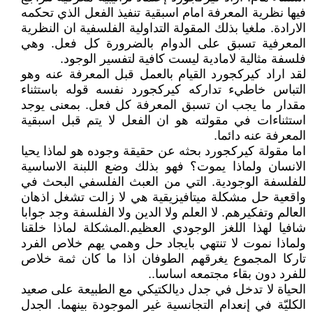
فيها نظرية المعرفة امام اسبقية تنفيذ الفعل الذي تحكمه
الارادة. ملغيا بذلك المقولة التداولية الفلسفية ان النظرية
المعرفية تسبق على الدوام بالضرورة كل فعل. وهي
فلسفة مثالية لامادية ليست كافية لتفسير الوجود.
لقد اراد كيركجورد القيام بالعمل قبل المعرفة عنه وهو
التباس خاطيء تداركه كيركجورد نفسه قوله باستثناء
مقدار ما يجب ان تسبق المعرفة كل فعل. بمعنى يوجد
استثناءات في مقولته هو ان الفعل لا يتم قبل اسبقية
المعرفة عنه دائما.
اما مقولة كيركجورد بحثه عن حقيقة وجوده هو لماذا يحيا
الانسان ولماذا يموت؟ فهو بذلك وضع اللبنة الاساسية
للفلسفة الوجودية. التي من العبث الفلسفي البحث في
واقعية حل مشكلة ميتافيزيقية هي لا زالت تشغل اذهان
العالم وتفكيرهم. لا العلم ولا الدين ولا الفلسفة وجد جوابا
شافيا لهذا اللغز الوجودي العظيم.المشكلة لماذا خلقنا
ولماذا نموت لا تنتهي بايجاد حل وهمي يهم خلاص الفرد
تاركا المجموع يغرقهم الطوفان اذا ما كان ثمة خلاص
للفرد دون بقاء مجتمعه اساسا..
الحياة لا تدخل في جدل ديالكتيكي مع الطبيعة على صعيد
الكليّة في إنعدام التجانسية غير الموجودة بينهما. الجدل