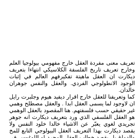
تعريف معنى مفردة العقل خارج مفهومي بيولوجيا العلم
وخارج تعريف تاريخ الفلسفة الكلاسيكي انتهاءا بتعريف
ديكارت ان العقل ماهيتة تفكيرفهم العالم في إثبات
الوجود الانطولوجي الفردي. والعقل والنفس جوهران
خالدان.
كما وتعريفنا للعقل خارج اقرار ديفيد هيوم وجلبرت رايل
ان لاوجود لما يسمى العقل ابدا . والعقل مصطلح وهمي
غير حقيقي حسب فلسفتهم. هنا المقصود بالعقل الوهمي
هو العقل الفلسفي الذي ورد بتعريف ديكارت انه جوهر
تجريدي لغوي يعبّر عن الاشياء خالدا خلود النفس ولا
يقصد ديكارت بهذا التعريف العقل البيولوجي التابع للمخ
والدماغ بل يقصد خطاب العقل المجرد او اللوغوس في