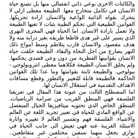
والكائنات الاخرى بوعي ذاتي انفصالي منها بل تصنع حياة
الانسان في تكامل متخارج معها. الطبيعة معطى ازلي لا
يتحرك بقواه الذاتية الواعية والانسان ارادة تحريكها,
القوانين الطبيعية التي تحكم الطبية بثبات لا تعيها الطبيعة
ولا تعمل بارادة الانسان. اما الحياة فهي المجرى النهري
الذي يسير على غير هدى قاطعا طريقه بغير دراية منه ولا
هدف مقصود, والانسان قارب يتلاطم وسط امواج ذلك
النهر يصارع من اجل النجاة والبقاء. الطبيعة خلقت حياة
الانسان بقوانينها الفطرية من دون وعي قصدي يحكمها.
ولم يخلق الانسان الطبيعة فكلاهما معطى انثروبولوجي -
بيولوجي. والطبيعة ثابتة بقوانينها وما عدا تلك القوانين
الحاكمة فالطبيعة قابلة للتغيير والتطور وقطع مسافات
الاهداف التقدمية في استغلال الانسان لها.
اما المصطلح الثالث من عنونة هذا المقال في تعريفنا
الفلسفة فهي المنطق القريب من صرامة الرياضيات.
المنطق الخاص الذي تحتويه ميتافيزيقا الخيال المنفصل
عن الواقع المادي للحياة في تعبير تجريد اللغة عن العالم
والاشياء. الفلسفة فهم وتفسير العالم لا تغييره واثارة
الاسئلة الغريبة عنه فهي تعيش الى جانب الحياة في
توازي يجعل منهما نسقين مختلفين غير متقاطعين..