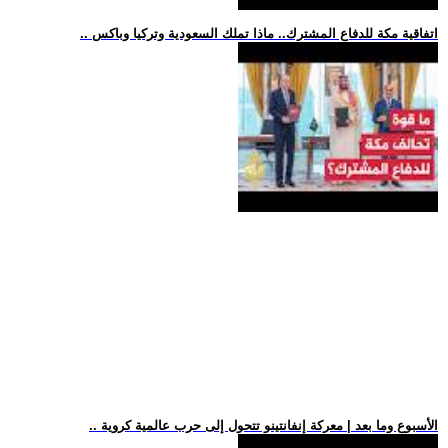
.. اتفاقية مكة للدفاع المشترك.. ماذا تملك السعودية وتركيا وباكس
.. الأسبوع وما بعد | معركة إنفانتينو تتحول إلى حرب عالمية كروية