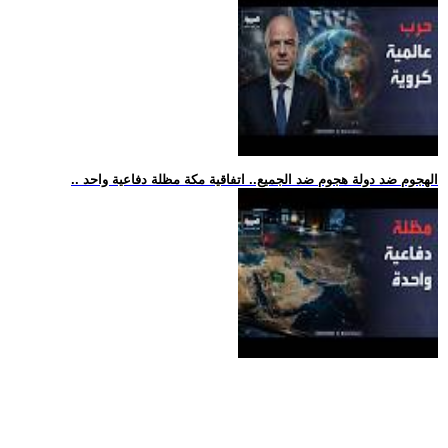
.. الهجوم ضد دولة هجوم ضد الجميع.. اتفاقية مكة مظلة دفاعية واحد