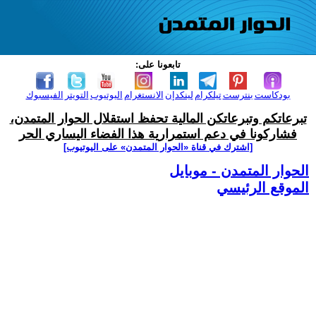
تابعونا على:
بودكاست
بنترست
تيلكرام
لينكدإن
الانستغرام
اليوتيوب
التويتر
الفيسبوك
تبرعاتكم وتبرعاتكن المالية تحفظ استقلال الحوار المتمدن،
فشاركونا في دعم استمرارية هذا الفضاء اليساري الحر
[اشترك في قناة ‫«الحوار المتمدن» على اليوتيوب]
الحوار المتمدن - موبايل
الموقع الرئيسي