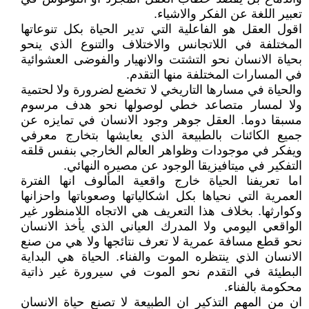
تعبير اللغة عن الفكر والاشياء.
اقول العقل هو الفاعلية التي تدير الحياة بكل تنوعاتها
المختلفة في اللاتجانس والاختلاف والتنوع الذي ينحو
بحياة الانسان نحو التشتت والانهيار والفوضى العشوائية
في المسارات المختلفة منها التقدم.
والحياة في مسارها التاريخي لا تخضع لضرورة ولا لحتمية
ولا لمسار متصاعد خطي لوصولها نحو هدف مرسوم
مسبقا دوما. العقل جوهر وجود الانسان في تمايزه عن
جميع الكائنات بالطبيعة الذي يعايشها بتخارج معرفي
ويفكر في موجودات وظواهر العالم الخارجي بنفس قلقه
التفكير في ميتافيزيقا الوجود عن مصيره النهائي.
اما تعريفنا الحياة خارج واقعية المألوف انها الفترة
العمرية التي نحياها بكل اشكالياتها وصعوباتها واحزانها
وكوارثها. بخلاف هذا التعريف هي الاتجاه اللامنظور غير
الواقعي اليومي ولا المدرك العياني الذي يأخذ الانسان
نحو قطع مسافة عمرية لا تعرف نتائجها ولا هي من صنع
الانسان الذي ينتظره الموت والفناء. الحياة هي البداية
البطيئة في التقدم نحو الموت في سيرورة غير ذاتية
محكومة بالفناء.
ان من المهم التذكير ان الطبيعة لا تصنع حياة الانسان