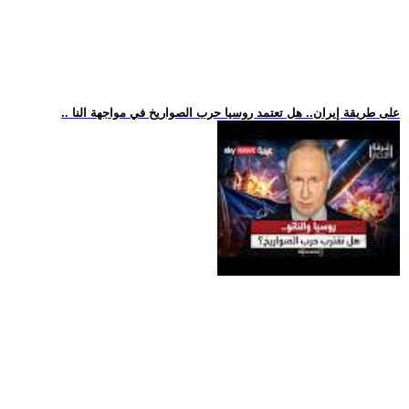
.. على طريقة إيران.. هل تعتمد روسيا حرب الصواريخ في مواجهة النا