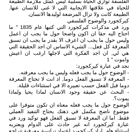
الفلسفة توازي الحياة بسلبية ليس كمثل ملازمة الطبيعة
للحياة في علاقتها الايجابية التي لا غنى للانسان عنها.
الطبيعة كانت ولا تزال المرضعة لوليدها الانسان.
كيركجورد والوضوح الفلسفي
ورد في مذكرات كيركجورد التي كتبها عام 1835 " ما
احتاج اليه حقا ان اكون واضحا حول ما يجب ان اعمل
وليس حول ما يجب ان اعرف الا بقدر ما يجب ان تسبق
المعرفة كل فعل... الشيء الاساس ان اجد الحقيقة التي
هي لي, ان اجد الفكرة التي لاجلها ارغب ان اعيش
واموت " 1
نجد في عبارة كيركجورد:
- الوضوح حول ما يجب فعله وليس ما يجب معرفته.
- المعرفة لا تسبق الفعل دوما, اذ انت لا تحتاج المعرفة
دوما قبل الفعل حسب تعبيره الا في استثناءات قليلة.
- البحث عن حقيقة وجود الانسان لماذا يحيا ولماذا
يموت؟.
الوضوح حول ما يجب فعله معناه ان تكون متوفرا على
موضوع ناضج مكتمل في ذهنك يحتاج التنفيذ العملي
فقط. اما ان المعرفة لا تسبق الفعل فهو توكيد ورد في
عبارة كيركجورد انه غير حادث على الدوام ويعتريه
استثناء هام. اراد كيركجورد إعتماد تراتيبية معرفية تتراجع