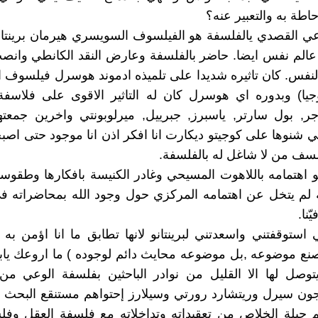
حاطة به والتعبير عنه؟
وهو عالم نفس ايضا. حاضر بالفلسفة وعارض النقد الكانطي وانص
نفس. كان تاثيره شديدا على تلميذه ادموند هوسرل فيلسوف 
الوجيا) وبدوره اي هوسرل كان له التاثير الاقوى على فلاسفة
ر, بول سارتر, ياسبرز, جبرييل, ميرلوبونتي واخرين جمعته
تي شنوها على كوجيتو ديكارت انا افكر اذن انا موجود حتى اص
سف من لا شاغل له بالفلسفة.
نو اهتمامه باللاهوت المسيحي وغادر الكنيسة بافكارها وطقوسه
 لم يتخل عن اهتمامه المركزي حول وجود الله بمحاضراته ف
ّنا.
تي استوقفتني واسعدتني لبرينتانو لانها تطابق ما انا اؤمن به
صنع موضوعه ,بل موضوعه محايث دائم لوجوده ) ما اروعك يابر
توصل لها الا القليل من نوادر الباحثين بفلسفة الوعي من
جون سيرل وريتشارد رورتي وسيلارز إحتواهم مستنقع البحث 
 حيلة الخلاص من تعقيداته وتداخلاته مع فلسفة العقل وفل