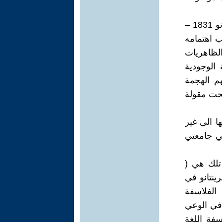
مخترع الوعي القصدي يالفلسفة هو الفيلسوف السويسري هيرمان برينتانو 1831 –
ب اهتمامه
الظاهريات
 الوجودية
م الهجمة
بحت مقولة
ا الى غير
ي جامعتي
 تلك هي (
ينتانو في
 الفلاسفة
في الوعي
سفة اللغة