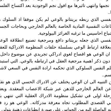
جمها وانتهى تاثيرها مع افول نجم الوجودية بعد اكتساح الفلسفة
..
فسي الذي ربطه برينتانو بالوعي لم يكن موفقا اذ السلوك ه
اعات النفسية المادية الخاصة بالعالم الخارجي وبحاجات الجسم
باع احاسيس ما ترغبه الغرائز البيولوجية.
فسي الذي جعله برينتانو دافع ومرجعية تصنيع انطلاقة الوع
 بعلاقة ارتباط الوعي بسلسلة حلقات المنظومة الادراكية للع
ه ان الوعي هو افصاح لغوي ادراكي تجريدي عن موضوع داخل 
ون ذكر اهمية مرجعية العقل في ارتباطه بالوعي. التي استبدلها
لم النفس السلوكي الذي تحكمه ارادة النفس في السعي لاشب
سم..
من التنبيه الى ان الوعي يختلف عن الادراك الحسي الذي هو ن
 عن العالم الخارجي للذهن عبر شبكة الاعصاب المعقدة. ويعتب
لة اولى في تشكيل منظومة الادراك العقلية التي تنتهي با
وعي القصدي المطلوب تجاه معرفة مدركاته.. الوعي هو رد ف
اته الواصلة اليه من الحواس على صورة انطباعات ذهنية يتولى 