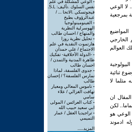
-
الوعي كمشكلة في علم
 لا الوعي
نفس السلوك .تأليف: S.L.
فيجوتسكي .الاتحا ... /
نة بمرجعية
عبدالرؤوف بطيخ
-
الفينومينولوجيا
الهوسرلية النظرية
المواضيع
والمنهاج / احسان طالب
-
تحليل نظرية روزا
م الخارجي
هارتموت النقدية في علم
ك العوالم
الاجتماع / علي حمدان
-
-الدولة الأخلاقية- تفكيك
ظاهرة المدنية والتمدن /
بيولوجية
احسان طالب
-
جدوى الفلسفة، لماذا
وع ثنائية
نمارس الفلسفة؟ / إحسان
مثلما لا
طالب
-
ناموس المعالي ومعيار
تهافت الغزالي / علاء
المقال ان
سامي
-
كتاب العرائس / المولى
اما.. لكن
ابي سعيد حبيب الله
-
تراجيديا العقل / عمار
 الوعي هو
التميمي
ه ادموند
المزيد.....