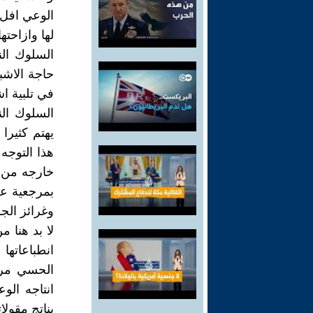
الوعي افل ن
لها وازاحتها
السلوك الن
حاجة الاشب
في تلبية اش
السلوك الن
يهتم كثيرا
هذا التوج
خارجه من د
بمرجعية ع
وغرائز الج
لا بد هنا 
انطباعاتها
الحسي مرح
انتاجه ال
بناتج مقول