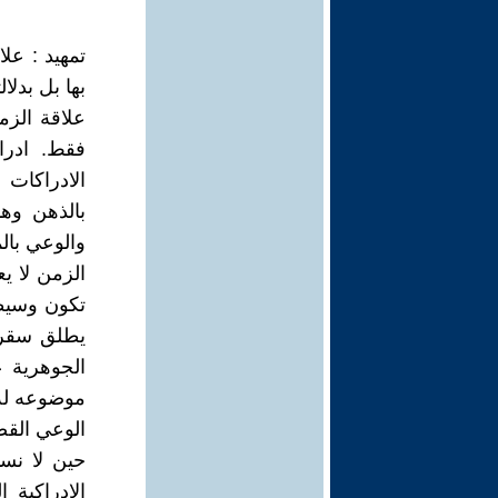
تمهيد : علا
بها بل بدلا
علاقة الزم
فقط. ادرا
الادراكات 
بالذهن وه
والوعي بالم
الزمن لا يع
تكون وسيطا
يطلق سقرا
الجوهرية 
موضوعه له 
الوعي الق
حين لا نس
الادراكية 