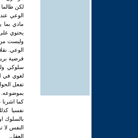
لكن طالما 
الوعي عنده
مادي بما يم
يحتوي على 
وليست من ص
الوعي. نقل
فرضية برين
سلوكي ولي
لغوي في ال
تفعل الحوا
بموضوعه.
كما اشرنا 
نفسيا كذل
بالسلوك او
النفس لا ت
العقل.