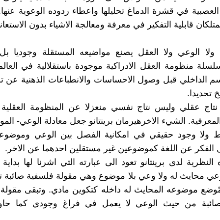
العصبية في قشرة الدماغ تحليلها واعطاء ردوده الوعوية عنها..
متلكان قابلية التفكير في معرفة ومعالجة الاشياء بدون الاستعا
 ولا الوعي ولا العقل يصنع مواضيعه المستقلة وجوديا بل 
سلسلة منظومة العقل الادراكية موجودة باستقلالية في العال
م الداخلي قبل وصول الاحساسات والانطباعات الذهنية عن تل
 تحديدا.
تاج عقلي وليس نتاج نفسي منعزلا عن المنظومة العقلية ال
لمعرفية. الشيء الاخرهيرمان برينتانو جعل معادلة الوعي- الموض
ط ولا وجود حقيقي في امكانية الفصل بين الوعي وموضوعه 
 الفكر عن اللغة كموضوعين غير مستقلين احدهما عن الاخر.
النظرية لدى برينتانو تعود الى عبارته التي اشرنا لها بداية 
ي محايث له ولا وعي بلا موضوع وهي مقولة فلسفية صائبة تم
مّوضع موضوعه المحايث له داخله كتكوين مادي. وتبقى مقولة
ئبة من حيث الوعي لا يعمل في فراغ وجودي كما حاول