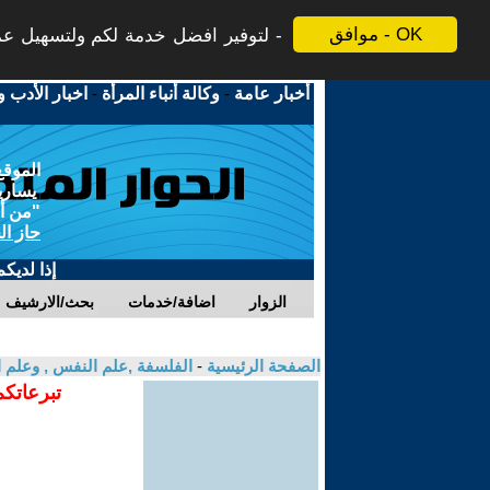
موافق - OK
لتوفير افضل خدمة لكم ولتسهيل عملي
أخبار عامة
-
وكالة أنباء المرأة
-
اخبار الأدب و
الموقع
يسارية
"من أج
حاز ال
إذا لديك
الزوار
اضافة/خدمات
بحث/الارشيف
الصفحة الرئيسية
-
الفلسفة ,علم النفس , وعلم ا
تبرعاتكم