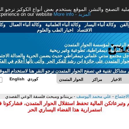
ة التصفح والنشر، الموقع يستخدم بعض أنواع الكوكيز نرجو النق
More info - المزيد
experience on our website
الفن
-
وكالة أنباء اليسار
-
وكالة أنباء العلمانية
-
وكالة أنباء العمال
-
وكا
الاقتصاد
-
اخبار الطب والعلوم
 الرئيسي لمؤسسة الحوار المتمدن
، علمانية، ديمقراطية، تطوعية وغير ربحية
ل مجتمع مدني علماني ديمقراطي حديث يضمن الحرية والعدالة الاجتم
حوار المتمدن على جائزة ابن رشد للفكر الحر والتى نالها أعلام في الفك
م مشاكل تقنية في تصفح الحوار المتمدن نرجو النقر هنا لاستخدام الموقع
كوردي
English
الاخبار
مراكز
الحوار المتمدن
لاجتماع
-
علي محمد اليوسف
- برينتانو ومبحث فلسفة الوعي القصدي
 وتبرعاتكن المالية تحفظ استقلال الحوار المتمدن، فشاركونا 
استمرارية هذا الفضاء اليساري الحر