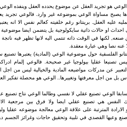
الوعي هو تجريد العقل عن موضوع يحدده العقل وينفذه الوعي 
ا يصبح مساواة الوعي بموضوعه غير وارد. فالوعي تجريد يعب
ليه عليه العقل. برينتانو رغم خلفيته كعالم نفس الا انه يعتبر
احداث او حالات ذاتية سايكولوجية بل يتضمن ايضا موضوعية 
نعه, لكنها في الوقت ذاته تنتمي اليه لانها تظهر فيه ناتج
ا عنه نصا وهي عبارة معقدة.
تانو الفلسفية حول موضوعية الوعي (المادية) يعتبرها تصنيع 
س تصنيعا عقليا بيولوجيا غير صحيحة. فالوعي إلمام ادراك
تعبير عن مدركات مواضيعه المادية والخيالية ليس من اجل اد
س بل من اجل معرفتها وتغييرها.. الوعي هو محصلة تفكير العقل
سابقا الوعي تصنيع عقلي لا نفسي وطالما الوعي نتاج تصنيع 
ك النفس هي تصنيع عقلي ايضا ولا فرق بين مرجعية الا
 الارادة المترتبة على علاقة الوعي معالجة موضوعه عقليا ول
صنع وعيها القصدي في تلبية وتحقيق حاجات وغرائز الجسم د