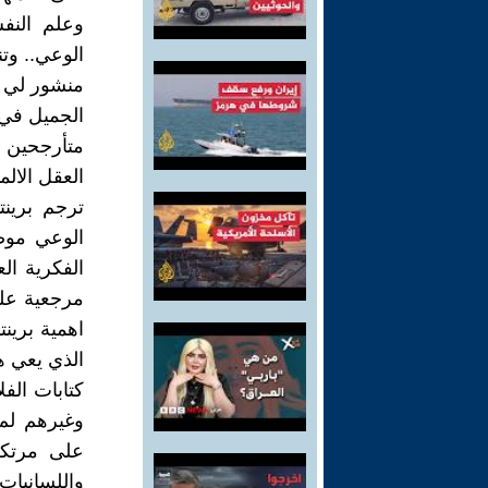
وعلم النف
الوعي.. وت
منشور لي 
الجميل في 
متأرجحين 
العقل الال
ترجم برين
الوعي موض
الفكرية ال
مرجعية عل
اهمية برين
الذي يعي ه
كتابات الف
وغيرهم لم 
على مرتكز 
واللسانيا