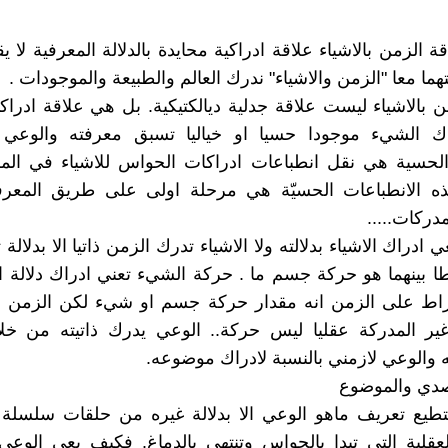
قة الزمن بالاشياء علاقة ادراكية محايدة بالدلالة المعرفية لا 
لتهما معا "الزمن والاشياء" ندرك العالم والطبيعة والموجودات .
ن بالاشياء ليست علاقة جدلية ديالكتيكية. بل هي علاقة ادراك
ك الشيء موجودا حسيا او خياليا تسبق معرفته والوعي ب
الحسية هي نقل انطباعات ادراكات الحواس للاشياء في المر
ذه الانطباعات الحسيّة هي مرحلة اولى على طريق المعرفة
دركات.....
ي ادراك الاشياء بدلالته ولا الاشياء تدرك الزمن ذاتيا الا بدلالة 
 بينهما هو حركة جسم ما . حركة الشيء تعني ادراك دلالة ا
ط على الزمن انه مقدار حركة جسم او شيء لكن الزمن ف
غير المدركة عقليا ليس حركة.. الوعي يدرك ذاتيته من خلا
والوعي لازمني بالنسبة لادراك موضوعه.
صدي والموضوع
تطيع تعريف ماهو الوعي الا بدلالة غيره من حلقات سلسلة 
العقلية التي تبدا بالحواس وتنتهي بالدماغ. فكيف يعي الو