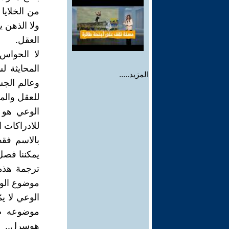
من الخلايا 
ولا الذهن ي
العقل.
لا الحواس
المحايثة ل
المزيد.....
وعالم الجس
للعقل والمخ
الوعي هو ن
للادراكات ا
بالاسم فق
يمكننا فصل
ترجمة هذه 
موضوع الوع
الوعي لا ي
موضوعه صا
هوسرل..