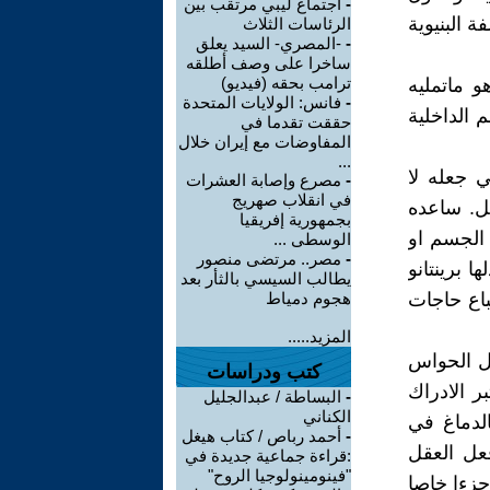
-
اجتماع ليبي مرتقب بين
 البنيوية
الرئاسات الثلاث
-
-المصري- السيد يعلق
ساخرا على وصف أطلقه
ترامب بحقه (فيديو)
و ماتمليه
-
فانس: الولايات المتحدة
 الداخلية
حققت تقدما في
المفاوضات مع إيران خلال
...
ي جعله لا
-
مصرع وإصابة العشرات
في انقلاب صهريج
قل. ساعده
بجمهورية إفريقيا
الجسم او
الوسطى ...
-
مصر.. مرتضى منصور
 برينتانو
يطالب السيسي بالثأر بعد
اع حاجات
هجوم دمياط
المزيد.....
قل الحواس
كتب ودراسات
ر الادراك
-
البساطة / عبدالجليل
الكناني
لدماغ في
-
أحمد رباص / كتاب هيغل
عل العقل
:قراءة جماعية جديدة في
"فينومينولوجيا الروح"
جزءا خاصا