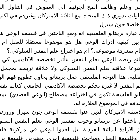
س وعلم وظائف المخ لجوئهم الى الغموض في التناول ال
ناولت بدوري ذلك المبحث مع الثلاثة الاميركان وغيرهم في اكث
خاصة جون سيرل..
عبارة برينتانو الفلسفية انه وضع الباحثين في فلسفة الوعي ب
بين كيفية ادراك الوعي هل هو موضوعا مستقلا للعقل ام 
مام بمعرفة موضوعه.؟ ام هو اختراع علم النفس السلوكي.؟
تانو ربطه الوعي بعلم النفس بتأثير تخصصه الاكاديمي كي
وعا علاقته بعلم النفس السلوكي ولا علاقة تربطه بمجمل 
عقلية. هذا التوجه الفلسفي جعل برينتانو يحاول تطويع فهم ا
م النفس لا غيره بحكم تخصصه الاكاديمي الجامعي كعالم نف
تانو الفلسفية تكمن في اختراعه مصطلح (الوعي القصدي). بم
دفه في الموضوع الملازم له.
لاسفة الاميركان الذين عنوا بفلسفة الوعي جون سيرل ورورت
ياخذوا عن برينتانو وجوب تفسير الوعي بعلم النفس السلوك
الارادة الذاتية الفردية. بل اخذوا الوعي في مركزية فلس
ت وفلسفة العقل ومباحث فلسفية اخرى معتبرين فلسفة برين