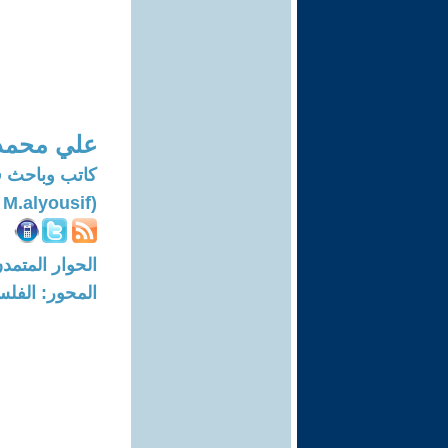
علي محمد
كاتب وباحث في ال
(Ali M.alyousif)
الحوار المتمدن-العدد: 7678 - 23
المحور: الفلس