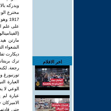
ويدركه بالا
1917 
على علم ال
(الفينامين
مارتن هيدج
الشعواء ال
ديكارت تفل
ترك برينتا
اخر الافلام
رجعة. لكنه
تورنبورغ وفي
العبارة ال
الوعي لا ي
عبارة لم ي
الاميركان 
حتى قادتهم