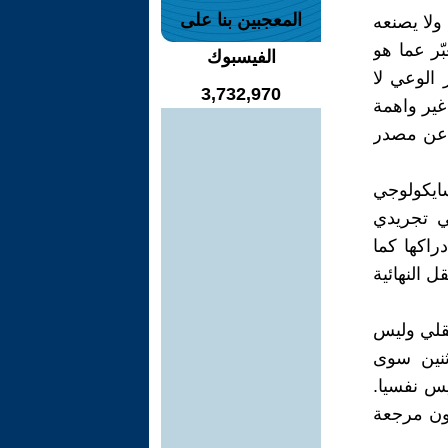
المعجبين بنا على
ولا يصنعه
ّر عما هو
الفيسبوك
 الوعي لا
3,732,970
غير واهمة
ة عن مصدر
سايكولوجي
ي تجريدي
راكها كما
 النهائية
عقلي وليس
ثنين سوى
يس نفسيا.
ون مرجعة