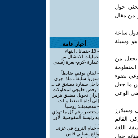
بحثي حول
ر من مقال
ندول ساعة
هو وسيلة
أخبار عامة
-
19 جثمانا.. انتهاء
عمليات الانتشال من
 يجعل من
عمارة -كرم- بغزة (فيدي
المنظومة
...
-
لبنان يوقف ضابطاً
لوعي بضوء
سورياً سابقاً.. ماذا جرى
س ما جعل
داخل سفارة دمشق ف ...
-
رفض خليجي لمحاولات
عنى الوعي
إيران تحويل مضيق هرمز
إلى أداة للضغط والت ...
-
مدفيديف: روسيا
ي وسيلارز
ستنتصر رغم كل ما تهذي
به رئيسة المفوضية الأور
ي القائم
...
فة اللغة
-
خيام النزوح في غزة..
واقع إنساني قاس
تانو حول