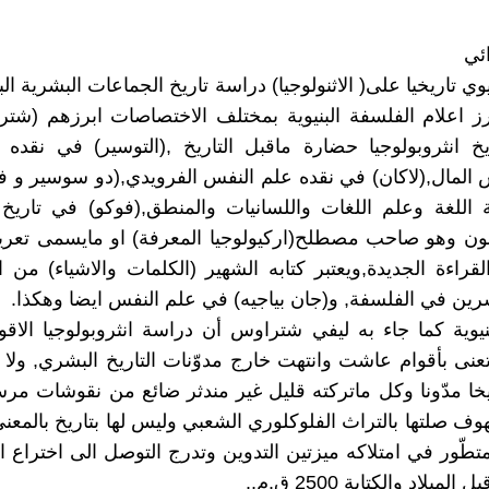
ائي
نيوي تاريخيا على( الاثنولوجيا) دراسة تاريخ الجماعات البشرية البد
رز اعلام الفلسفة البنيوية بمختلف الاختصاصات ابرزهم (ش
خ انثروبولوجيا حضارة ماقبل التاريخ ,(التوسير) في نقده 
المال,(لاكان) في نقده علم النفس الفرويدي,(دو سوسير و ف
للغة وعلم اللغات واللسانيات والمنطق,(فوكو) في تاريخ ا
نون وهو صاحب مصطلح(اركيولوجيا المعرفة) او مايسمى تعري
لقراءة الجديدة,ويعتبر كتابه الشهير (الكلمات والاشياء) من
رين في الفلسفة, و(جان بياجيه) في علم النفس ايضا وهكذا.
نيوية كما جاء به ليفي شتراوس أن دراسة انثروبولوجيا الاقوام
 تعنى بأقوام عاشت وانتهت خارج مدوّنات التاريخ البشري, ولا 
ريخا مدّونا وكل ماتركته قليل غير مندثر ضائع من نقوشات م
وف صلتها بالتراث الفلوكلوري الشعبي وليس لها بتاريخ بالمعنى
لمتطّور في امتلاكه ميزتين التدوين وتدرج التوصل الى اختراع ا
ميلاد والكتابة 2500 ق.م,.