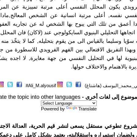
رويدي يكون المحلل النفسي أعلى مرتبة تمييزية عن المر
نفسي نفسه, أعلى مرتبة انسانية عن الشخص المعالج,مادا
ا أعمق من تلك التي يبوح بها الشخص له عن تجاربه العفوي
 اتجاهها التحليلي البنيوي السايكولوجي عند (لاكان) فان المحلل
 سوّيا وسليما بالقياس الى من يقوم بتحليله, كما لا يتخّذ من
وبهذا التفريق الافتعالي بين الفهم الفرويدي للاسطورة من ج
بنيوية لها في التحليل النفسي من جهة مغايرة, لا اجده ي
ة بالاهتمام والاختلاف حولها.
_محمد_اليوسف (هاشتاغ)
Ali_M.alyousif#
موضوع إلى لغات أخرى -
ate the topic into other languages
Powered by
Translate
شروع تطوعي مستقل يسعى لنشر قيم الحرية، العدالة الاجتم
. ولضمان استمراره واستقلاليته، يعتمد بشكل كامل على دعمك