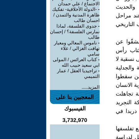
الاجتماع / علي حمدان
 والحديث
-
-الدولة الأخلاقية- تفكيك
ظاهرة المدنية والتمدن /
عند مراحل
احسان طالب
ب التاريخي
-
جدوى الفلسفة، لماذا
نمارس الفلسفة؟ / إحسان
طالب
نشقّوا عن
-
ناموس المعالي ومعيار
تهافت الغزالي / علاء
وكتاب رأس
سامي
 نسقية لا
-
كتاب العرائس / المولى
ابي سعيد حبيب الله
والجدلية
-
تراجيديا العقل / عمار
ذين سقطوا
التميمي
ة الانسان
المزيد.....
ية تجاهلت
المعجبين بنا على
ة التجريد
الفيسبوك
 دريدا في
3,732,970
ع تفلسفها
ثل لدراسة