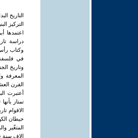
التاريخ البد
التركيز الب
اعتمدها أب
دراسة تاري
وكتاب رأس 
في فلسفة ا
وتاريخ الج
المعرفة وا
القرن العش
أعتبرت الب
تمتاز بأنها
الاقوام تا
حيطان الكه
المتغّير وا
الاف سنة قبل ال