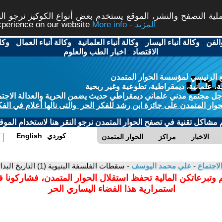
ة التصفح والنشر، الموقع يستخدم بعض أنواع الكوكيز نرجو النق
More info - المزيد
experience on our website
الفن
-
وكالة أنباء اليسار
-
وكالة أنباء العلمانية
-
وكالة أنباء العمال
-
وكا
الاقتصاد
-
اخبار الطب والعلوم
 الرئيسي لمؤسسة الحوار المتمدن
، علمانية، ديمقراطية، تطوعية وغير ربحية
ل مجتمع مدني علماني ديمقراطي حديث يضمن الحرية والعدالة الاجتم
حوار المتمدن على جائزة ابن رشد للفكر الحر والتى نالها أعلام في الفك
م مشاكل تقنية في تصفح الحوار المتمدن نرجو النقر هنا لاستخدام الموقع
كوردي
English
الاخبار
مراكز
الحوار المتمدن
لاجتماع
-
علي محمد اليوسف
- سقطات الفلسفة البنيوية (1) التاريخ البدائي
 وتبرعاتكن المالية تحفظ استقلال الحوار المتمدن، فشاركونا 
استمرارية هذا الفضاء اليساري الحر