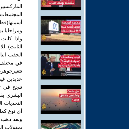
الماركسيين
المجتمعات
أسمتها(قط
ومراحليا بم
واذا كانت
الثابت) ل
الحقب التا
في مختلف ا
تتغيرجوهريا
عديدين غير
تنجح في تع
البشري بفع
التحديات ا
أي نوع كما 
ولقد ذهب ف
بمقولات ال