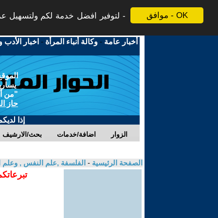
موافق - OK
لتوفير افضل خدمة لكم ولتسهيل عملي
أخبار عامة
-
وكالة أنباء المرأة
-
اخبار الأدب و
الموقع
يسارية
"من أج
حاز ال
إذا لديك
الزوار
اضافة/خدمات
بحث/الارشيف
الصفحة الرئيسية
-
الفلسفة ,علم النفس , وعلم ا
تبرعاتكم