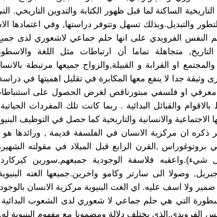
تاريخية الساكنة لما قبل ظهور الكتابة والتدوين التاريخي. الت
التطور والتبديل.وبذلك تسهل وتتوفر دراستها, وفي اعتمادها الا
لم النفس الفرويدي على انها حلم جماعي لاشعوري لدى جمي
التاريخ, متجاهلة تماما أن ارتباطات مثل اللغة والاسطور
لمجتمع او القرابة و القبيلة,والزواج جميعها مرتبطة بالانس
ى وثيقة جدا لا ينفع معها المكابرة في تقليل اهميتها في دراس
 معرفي او فلسفي مبتورناقص لغرض الحصول على استنباطات
لاقوام والقبائل البدائية . ربما كانت تلك المفردات الحياتية 
 الاجتماعية والانسانية والتاريخية كما حصل في التوظيف البنيوي
 ذكره ان مركزية الانسان في الفلسفة قديمة , ورائدها هو
بروتوغوراس ,القرن الرابع قبل الميلاد في مقولته الشهيرة
شيء).واعقبه فلاسفة الوجودية جميعهم,سورين كيركارد,
ريل, وصولا الى سارتر وكامو واخرين.جميعها الغته البنيو
ضمير ولا اسف عليه. اي الغت البنيوية مركزية الانسان بالوجود.
سطورة التي هي حلم جماعي لا شعوري لدى الشعوب البدائية 
فس الفرويدي,الذي يختلف دلالة ومضمونا مع مفهوم البنيوية له