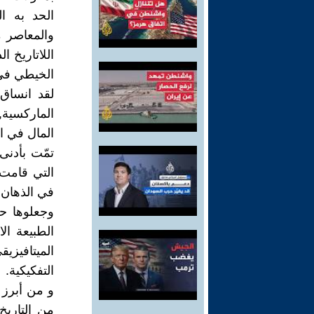
الحد به ا
والمعاصر م
اللاتاريخ ا
الخيطي في 
لقد انساق 
الماركسية,
المال في ا
تمّت بأدنى
التي قامت 
في الذهان 
وجعلوها حق
الطبيعة ال
الميتافيزي
التفكيكية.
و من أبرز ا
من التاريخ