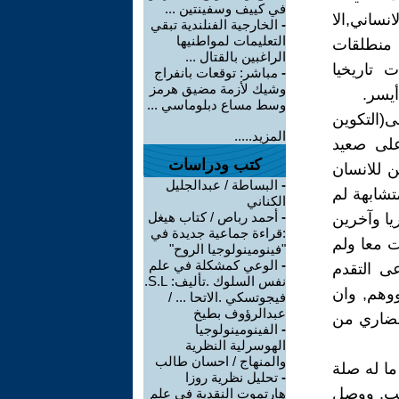
في كييف وسفينتين ...
نساني,الا
-
الخارجية الفنلندية تبقي
التعليمات لمواطنيها
 منطلقات
الراغبين بالقتال ...
 تاريخيا
-
مباشر: توقعات بانفراج
وشيك لأزمة مضيق هرمز
أيسر.
وسط مساع دبلوماسي ...
(التكوين
المزيد.....
على صعيد
كتب ودراسات
ن للانسان
-
البساطة / عبدالجليل
تشابهة لم
الكناني
-
أحمد رباص / كتاب هيغل
يا وآخرين
:قراءة جماعية جديدة في
ت معا ولم
"فينومينولوجيا الروح"
-
الوعي كمشكلة في علم
عى التقدم
نفس السلوك .تأليف: S.L.
ووهم, وان
فيجوتسكي .الاتحا ... /
عبدالرؤوف بطيخ
 حضاري من
-
الفينومينولوجيا
الهوسرلية النظرية
والمنهاج / احسان طالب
ا له صلة
-
تحليل نظرية روزا
حسب, ووصل
هارتموت النقدية في علم