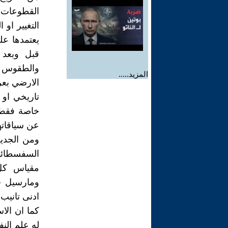
القطوعات ال
التغيير او 
يعتمدها ع
قبل وبعد 
والطقوس وا
المزيد.....
الارضي بعر
تاريخي او
خاصة فقط با
عن سياقاتها
ومن الجدير
السفسطائي 
مقياس كل 
ومارسيل جب
ادنى تانيب 
كما ان الا
له علم الن