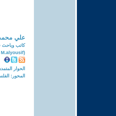
علي محمد
كاتب وباحث في ال
(Ali M.alyousif)
الحوار المتمدن-العدد: 7706 - 23
المحور: الفلس