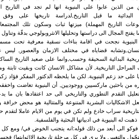
 من الذين عابوا على البنيوية انها لم تجد في التاريخ الا
 البدائية ما قبل التاريخ,لدراسة تاريخها على وفق
وعات التاريخ المهملة) ميزتها ثبات وسكون تلك المجتمعات
ا يفتح المجال الى دراستها وتحليلها الانثروبولوجي بدقّة وتناول 
 البنيوية نجحت في اقامة بناءات نسقية معرفية تحت مسمى
لانسان,وتشابه قضاياه في مختلف الازمان والعصور, ليس 
ريخية البدائية السحيقة وحسب,وانما على صعيد التاريخ الساك
لمراحل التاريخية, لأن مشاكل الانسان كانت وبقيت ثابتة وم
 على حد زعم البنيوية. لكن ما يلحظه الدكتور المفكر فؤاد زكر
ه من باحثين ماركسيين ووجوديين, أن البنيوية تغاضت واخفق
ليل التقدم التطوري والتاريخي الى حد اعتقادها بان ما يد
ل الاشكاليات البشرية المتنوعة والمتتالية هو محض خرافة 
لتاريخية سراب خادع ولم تكن في يوم من الايام عاملا لتقدم
ذهبت له البنيوية في ادبياتها البحثية والفلسفية.
وكو الى أبعد من ذلك قوله:انه يتجنب الخوض في/ ومع كل م
تحّول والتغيير, ولا يرى في كل مرحلة تاريخية الا(ثوابتها) ف