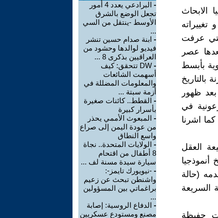
-
البرادعي يعدد 4 أمور
ا الابحاث
تجعل الوضع بالشرق
الأوسط -ينتقل من السي
 تغييراته
...
لتي عرفت
-
ابنة صدام حسين تنشر
فيديو لوالدها وحشود من
بعدها عصر
العراقيين بذكرى 8 ...
دوية بأبسط
-
DW تتحقق: كيف
أسهمت الشائعات
ة بالتاريخ
والمعلومات المضللة في
ا بعد ظهور
أزمة سبتة ...
-
القطط.. كائنات صغيرة
رعونية في
بأسرار كبيرة
-
المبعوث الأممي يحذر
كما اشرنا
من عودة اليمن إلى صراع
واسع النطاق
-
الولايات المتحدة.. نجاة
يعة العقل
8 أطفال من اقتحام
خ أنموذجيا
سيارة سيدة مسنة لف ...
-
-نيويورك تايمز-:
دمه (حالة
واشنطن تبحث عن زعيم
ة السريعة
براغماتي بين المسؤولين
...
-
الدفاع الروسية: إصابة
مصنع ومستودع عسكريين
رت حفيظة