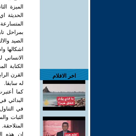
الميزة الثا
الحديثة اي
المتسارعة
بمراحل تار
الصيد والال
اشكالها واش
الانساني لم
الكتابة ال
القرن الرا
اخر الافلام
له سابقا.
كما أعتبرت
البدائي في 
في التناول
الثبات وال
المتلاحقة.
ان هذه الم