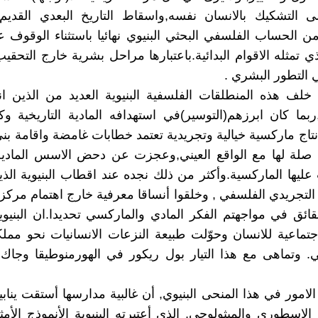
لى التشكيك بالانسان نفسه,واسقاط التاريخ البعدي القديم
ن الحساب الفلسفي البحثي البنيوي نهائيا باستثناء الوقوف 
لذي تمثله الاقوام البدائية.باعتبارها مراحل بشرية خارج التحقي
التطور البشري .
خلف هذه المنطلقات الفلسفية البنيوية العديد من الذين ا
ربما كان ابرزهم(التوسير)في استهدافه المادية التاريخية 
نتاج ماركسية خيالية وتجريدية تعتمد خطابات غامضة واقامة بنى
 صلة لها مع الواقع العيني,وعجزت عن دحض الاسس المادية 
عليها الماركسية.وأكثر من ذلك نجده عند اقطاب البنيوية ال
التجريدي الفلسفي , وخلقوا أنساقا معرفية خارج اهتمام مركزي
ائق في مواجهتم الفكر المادي والماركسي تحديدا.ان البنيو
اجتماعية للانسان وحوّلت طبيعة النزعات الانسانيات نحو مملك
قي. وتماهى مع هذا التيار بول ريكور في الهورمنوطيقا وجاك
لامور في هذا المنحى البنيوي, أن غالبية مدارسها أستقت ينابي
 الاسطوري والميثولوجي, الذي أعتبرته البنيوية الأنموذج الأم