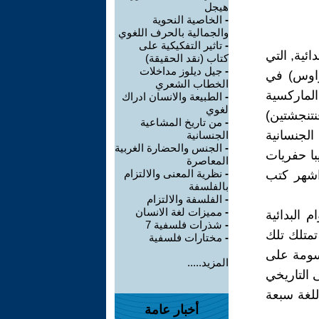
هيجل
-
الخاصية النحوية
والجمالية بالحرف اللغوي
-
تاثير التفكيكية على
ائية, التي
كتاب (نقد الحقيقة)
-
جيل ديلوز مداخلات
تراوس) في
الخطاب الشعري
الماركسية
-
الطبيعة والانسان ادراك
لغوي
نتنجشتين)
-
من تاريخ المشاعية
لجنسانية
الجنسانية
-
الجنس والحضارة الغربية
با حفريات
المعاصرة
-
نظرية المعنى والالتزام
 اشهر كتب
بالفلسفة
-
الفلسفة والالتزام
-
مميزات لغة الانسان
 البدائية
-
شذرات فلسفية 7
تمتلك تلك
-
مختارات فلسفية
رسومة على
المزيد.....
 التاريخي
للغة سبعة
أخبار عامة