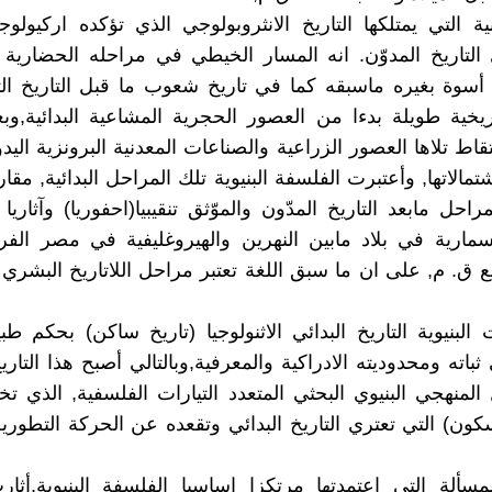
نية التي يمتلكها التاريخ الانثروبولوجي الذي تؤكده اركيولوجي
 التاريخ المدوّن. انه المسار الخيطي في مراحله الحضارية و
 أسوة بغيره ماسبقه كما في تاريخ شعوب ما قبل التاريخ ا
يخية طويلة بدءا من العصور الحجرية المشاعية البدائية,و
تقاط تلاها العصور الزراعية والصناعات المعدنية البرونزية الي
تمالاتها, وأعتبرت الفلسفة البنيوية تلك المراحل البدائية, مقارن
راحل مابعد التاريخ المدّون والموّثق تنقيبيا(احفوريا) وآثاري
مسمارية في بلاد مابين النهرين والهيروغليفية في مصر الف
بع ق. م, على ان ما سبق اللغة تعتبر مراحل اللاتاريخ البشري 
 البنيوية التاريخ البدائي الاثنولوجيا (تاريخ ساكن) بحكم طب
ثباته ومحدوديته الادراكية والمعرفية,وبالتالي أصبح هذا التاري
 المنهجي البنيوي البحثي المتعدد التيارات الفلسفية, الذي تخ
سكون) التي تعتري التاريخ البدائي وتقعده عن الحركة التطوري
سألة التي اعتمدتها مرتكزا اساسيا الفلسفة البنيوية,أثا