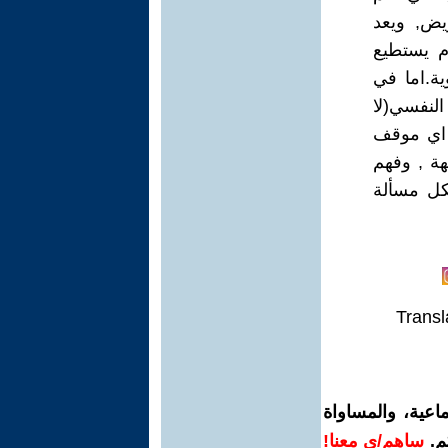
يض, ويعد
م يستطيع
ة.اما في
 النفسي(لا
ه اي موقف
هة , وفهم
شكل مسألة
Transl
اعية، والمساواة
م.
ساهم/ي معنا!