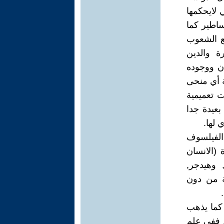
ي لايحكمها
ساطير كما
ع الشعوب
ة والدين
ان ووجوده
ة أي منحى
 تعميمية
بعيدة جدا
 لها.
 الفيلسوف
 (الانسان
 وهيدجر,
ية من دون
كما يذهب
, ففي علم