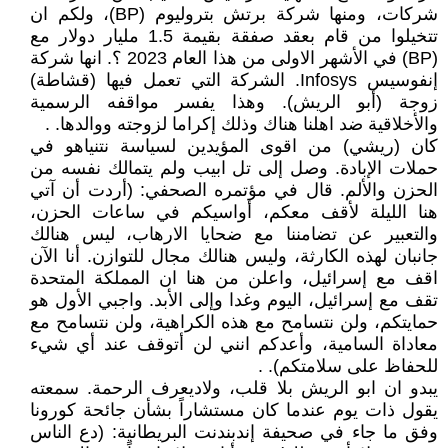
شركات، ومنها شركة برتش بتروليوم (BP)، ولكم ان
تتخيلوا من قام بعقد صفقة بقيمة 1.5 مليار دولار مع
(BP) في الأشهر الاولى من هذا العام 2023 ؟. انها شركة
إنفوسيس Infosys. الشركة التي تعمل فيها (قشاطة)
زوجة (أبو الريش). وهذا يفسر مواقفه الرسمية
والأخلاقية ضد اهلنا هناك وذلك إكراما لزوجته ووالدها. .
كان (ريشي) من اقوى المؤيدين لسياسة نتنياهو في
حملات الإبادة. وصل إلى تل ابيب ولم يتمالك نفسه من
الحزن والألم. قال في مؤتمره الصحفي: (أردت أن آتي
هنا الليلة لأقف معكم، أواسيكم في ساعات الحزن،
والتعبير عن تضامننا مع ضحايا الارهاب، ليس هنالك
جانبان لهذه الكارثة، وليس هنالك مجال للتوازن. أنا الآن
اقف مع إسرائيل، واعلن من هنا ان المملكة المتحدة
تقف مع إسرائيل، اليوم وغدا وإلى الأبد. واجبي الأول هو
حمايتكم، ولن نتسامح مع هذه الكراهية، ولن نتسامح مع
معاداة السامية، وأعدكم انني لن أتوقف عند أي شيء
للحفاظ على سلامتكم). .
يبدو ان ابو الريش بلا قلب، ولاديعرف الرحمة. سمعته
يقول ذات يوم عندما كان مستشاراً بشأن جائحة كورونا
وفق ما جاء في صحيفة إندبندنت البريطانية: (دع الناس