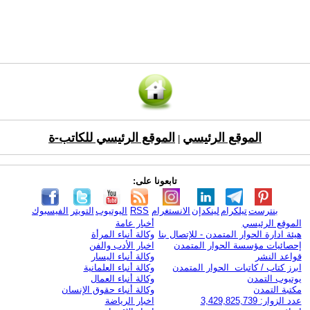
الموقع الرئيسي
الموقع الرئيسي للكاتب-ة
|
تابعونا على:
بنترست
تيلكرام
لينكدإن
الانستغرام
RSS
اليوتيوب
التويتر
الفيسبوك
الموقع الرئيسي
أخبار عامة
هيئة ادارة الحوار المتمدن - للإتصال بنا
وكالة أنباء المرأة
إحصائيات مؤسسة الحوار المتمدن
اخبار الأدب والفن
قواعد النشر
وكالة أنباء اليسار
ابرز كتاب / كاتبات الحوار المتمدن
وكالة أنباء العلمانية
يوتيوب التمدن
وكالة أنباء العمال
مكتبة التمدن
وكالة أنباء حقوق الإنسان
عدد الزوار: 3,429,825,739
اخبار الرياضة