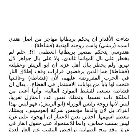
شاءت الأقدار ان يحكم بريطانيا مهاجر من اصل هندي
اسمه (ريشي) واسم زوجته الهندية (قشاطة). .
هندوسي يتحكم بمصير بريطانيا العظمى !؟!. حلم لم
يخطر على بال المهاتما غاندي، ولا على بال جواهر لال
نهرو. ولم يخطر ببال أهل غزة: ان ابو الريش وعقيلته
(قشاطة) هما الذين يرفضون قرارات وقف إطلاق النار
في الحرب آلمفروضة عليهم، لأن (قشاطة) وعائلتها
فتحت لها باباً من بوابات الاستثمار في القطاع. . يقال ان
قشاطة تسعى لقشط الموارد المالية، وأنها أغنى من
الملكة ذات نفسها، وتمتلك نفس عدد المنازل تقريبا.
ليس لأنها زوجة رئيس الوزراء (ابو الريش)، فهو ليس بهذا
الثراء. بل لأن والدها مؤسس شركة إنفوسيس، ويمتلك
معظم اسهمها. آخذين بعين الاعتبار ان الهجوم على غزة
ليس بسبب حماس، وانما للاستحواذ على حقول الغاز في
غزة. وقد منح الصهاينة تراخيص التنقيب عن الغاز لعدة