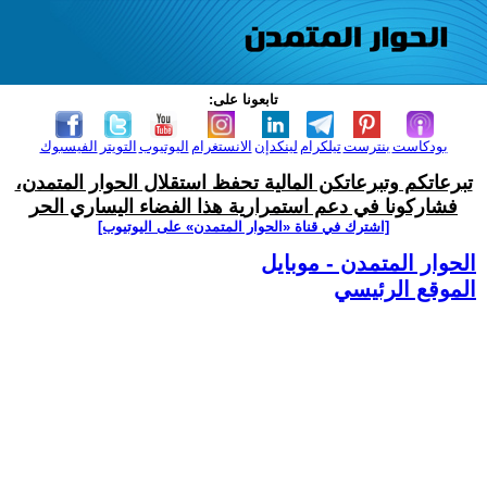
تابعونا على:
بودكاست
بنترست
تيلكرام
لينكدإن
الانستغرام
اليوتيوب
التويتر
الفيسبوك
تبرعاتكم وتبرعاتكن المالية تحفظ استقلال الحوار المتمدن،
فشاركونا في دعم استمرارية هذا الفضاء اليساري الحر
[اشترك في قناة ‫«الحوار المتمدن» على اليوتيوب]
الحوار المتمدن - موبايل
الموقع الرئيسي