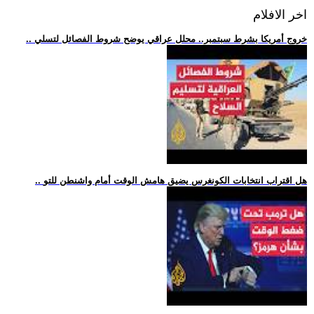
اخر الافلام
.. خروج أمريكا بشرط سبتمبر.. محلل عراقي يوضح شروط الفصائل لتسلي
.. هل اقتراب انتخابات الكونغرس يضيق هامش الوقت أمام واشنطن للتو