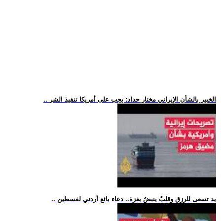
.. الخبير بالشأن الإيراني مختار حداد: يجب على أمريكا تنفيذ الشر
.. يد تسعى للرزق وقلبٌ ينبضُ بغزة.. دعاء بائع أردني لفسطين