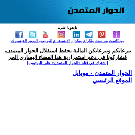
تابعونا على:
بودكاست
بنترست
تيلكرام
لينكدإن
الانستغرام
اليوتيوب
التويتر
الفيسبوك
تبرعاتكم وتبرعاتكن المالية تحفظ استقلال الحوار المتمدن،
فشاركونا في دعم استمرارية هذا الفضاء اليساري الحر
[اشترك في قناة ‫«الحوار المتمدن» على اليوتيوب]
الحوار المتمدن - موبايل
الموقع الرئيسي