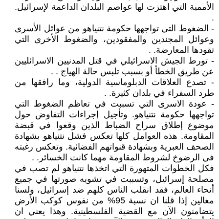
الأممية التي اهتزت لها عواصم البلدان الداعمة لإسرائيل.
.
- الضغوط التي تواجهها حكومة نتنياهو من عوائل الأسرى
وعوائل المجندين والمفقودين، والضغوط الأخرى التي
تقودها المعارضة. .
- تورط الجيش الاسرائيلي في قتل المدنيين الاسرائليين
عن طريق الخطأ أو بسبب تلبس حالة الهياج . .
- تصدع العلاقات الدبلوماسية الدولية، وما رافقها من
طرد السفراء في بلدان كثيرة. .
- عودة الاسرى التي تسببت في تعاظم الضغوط التي
تواجهها حكومة نتنياهو. وتأجيل إجراءات التفاوض حول
موضوع إطلاق سراح الضباط الذين وقعوا في قبضة
المقاومة. هذه العوامل كلها تعكس فشل نتنياهو بشهادة
الصحف العبرية وبشهادة قنواتهم الفضائية. وتعكس رغبته
في الرضوخ لشروط المقاومة مهما كانت الخسائر. .
فكل الخطوات المتهورة التي اتخذها نتنياهو لم تصب في
مصلحة إسرائيل، وتسببت في تشويه صورتها في جميع
أنحاء العالم، فقد انقلب الناس كلهم ضد إسرائيل، ولسنا
مغالين إذا قلنا ان نسبة 95% من نفوس كوكب الأرض
يتضامنون الآن مع القضية الفلسطينية. وهذا يعني ان