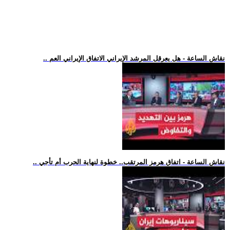
.. نقاش الساعة - هل يعرقل المرشد الإيراني الاتفاق الإيراني العم
.. نقاش الساعة - اتفاق هرمز المرتقب.. خطوة لنهاية الحرب أم تأجي