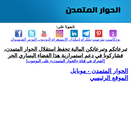
تابعونا على:
بودكاست
بنترست
تيلكرام
لينكدإن
الانستغرام
اليوتيوب
التويتر
الفيسبوك
تبرعاتكم وتبرعاتكن المالية تحفظ استقلال الحوار المتمدن،
فشاركونا في دعم استمرارية هذا الفضاء اليساري الحر
[اشترك في قناة ‫«الحوار المتمدن» على اليوتيوب]
الحوار المتمدن - موبايل
الموقع الرئيسي