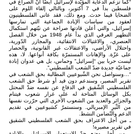
“كما تزعم الدعاية المؤيّدة لإسرائيل أيضًا أنّ الصراع في
فلسطين بدأ في 7 أكتوبر، وبالتالي إلقاء اللوم على
الضحايا فيما حدث. ومع ذلك، فقد عانى الفلسطينيون
لعقود من سياسات الإبادة الجماعية التي تمارسها
إسرائيل، والتي أعلن قادتها صراحة عن نيّتهم استكمال
التطهير العرقي الذي بدأ عام 1948 من خلال الفصل
العنصري، والاغتيالات الانتقائية، والمجازر الدّورية،
واحتلال الأراضي، والاعتقالات غير القانونية، والحصار
على غزّة. والإهانات المستمرّة بكافة أنواعها. لا، هذه
ليست حربا بين “إسرائيل” وحماس، بل هي عدوان إبادة
جماعيّة جديدة ضدّ الشعب الفلسطيني”.
“…وسنواصل نحن الشّيوعيين المطالبة بحق الشعب في
تقرير المصير، وسندعم دون قيد أو شرط حق الشعب
الفلسطيني الشّقيق في الدفاع عن نفسه ضدّ المحتل
بكل الوسائل المتاحة له على غرار شعوب فيتنام
والجزائر والعديد من الشعوب الأخرى التي حرّرت نفسها
من النِّيرِ الإمبريالي. وسنستمرّ كشيوعيين في تقديم
الدعم والتّضامن النشط.
ـ من أجل الاعتراف بحق الشعب الفلسطيني الشقيق
في تقرير مصيره!
ـ من أجل وضع حدّ للاستعمار الإسرائيلي والإبادة