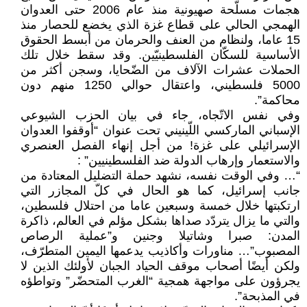
هجمات مسلّحة صهيونية منذ عام 2006 حتى العدوان
الهمجي الحالي على قطاع غزة الذي يخضع للحصار منذ
15 عاما، ولنظام من العنف والحرمان من أبسط الحقوق
الأساسية للسكّان الفلسطينيّين. وقد سقط خلال تلك
الحملات عشرات الآلاف من الضّحايا، وسجن أكثر من
5000 فلسطيني، واعتقال حوالي 1250 منهم دون
محاكمة”.
وفي نفس الاتّجاه، جاء في بيان الحزب الشيوعي
الإسباني الماركسي اللّينيني تحت عنوان “أوقفوا العدوان
الإسرائيلي على غزة! من أجل إنهاء الفصل العنصري
والاستعمار وإرهاب الدولة ضد الفلسطينيين” :
“… وفي الوقت نفسه، نشهد حملة التضليل المعتادة من
جانب إسرائيل، كما هو الحال في كلّ المجازر التي
ارتكبتها خلال خمسة وسبعين عاما من احتلال فلسطين،
والتي ما يزال يتردّد صداها بشكل مؤلم في العالم، ذاكرة
المدن: صبرا وشاتيلا وجنين و”عملية الرصاص
المصبوب”… مناورات وأكاذيب يدعمها اليمين المتطرّف،
ولكن أيضًا أصحاب موقف الحياد الجبان لأولئك الذين لا
يجرؤون على مواجهة همجية “الغرب المتحضّر” وتواطؤه
في المذبحة”.