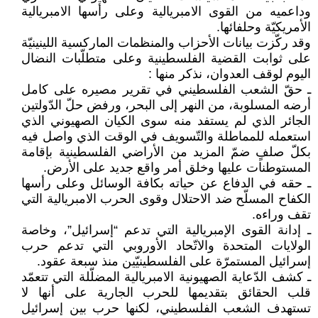
وداعميه من القوى الامبريالية وعلى رأسها الامبريالية
الأمريكيّة وحلفائها.
وقد ركّزت بيانات الأحزاب والمنظمات الماركسية اللينينيّة
على ثوابت القضية الفلسطينية وعلى متطلّبات النضال
اليوم لوقف العدوان، نذكر منها :
ـ حقّ الشعب الفلسطيني في تقرير مصيره على كامل
أرضه المسلوبة، من النهر إلى البحر، ورفض حلّ الدّولتين
الجائر الذي لم يستفد منه سوى الكيان الصهيوني الذي
استعمله للمماطلة والتّسويف في الوقت الذي واصل فيه
بكلّ صلفٍ ضمّ المزيد من الأراضي الفلسطينية بإقامة
المستوطنات عليها وخلق أمر واقع جديد على الأرض.
ـ حقه في الدفاع عن حياته بكافة الوسائل وعلى رأسها
الكفاح المسلّح ضد الاحتلال وقوى الحرب الامبريالية التي
تقف وراءه.
ـ إدانة القوى الإمبريالية التي تدعم “إسرائيل”، وخاصة
الولايات المتحدة والاتّحاد الأوروبي التي تدعم حرب
إسرائيل المستمرّة على الفلسطينيّين منذ سبعة عقود.
ـ كشف الدّعاية الصهيونية الامبريالية المضلّلة التي تتعمّد
قلب الحقائق بتقديمها للحرب الجارية على أنها لا
تستهدف الشعب الفلسطيني، لكنها حرب بين إسرائيل