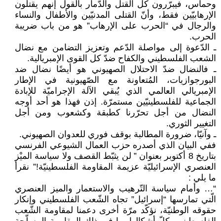
وحماس، فيبرّرون كل القتل والدّمار بالقول إنهم يقتلون
الإرهابيّين فقط، وأنّ القتلى المدنيّين والأطفال والنساء
والرجال في “الحرب على الإرهاب” هو من باب ضريبة
الحرب.
ـ الدّعوة إلى مواصلة الدّعم وتعزيز التضامن مع نضال
الشعب الفلسطيني والكفاح ضدّ كل القوى الإمبريالية.
ـ فالنضال ضدّ الاحتلال الصهيوني هو أيضًا نضال ضد
البورجوازيات، المُتعاونة مع الصّهيونية في الإطار
الإمبريالي العالمي الذي يُبقي الآلة الإجراميّة للإبادة
الجماعية للفلسطينيّين مستمرّة. إذن فهذا هو أحد أوجه
النضال من أجل تحرّرنا كطبقة وكشعوب ومن أجل
التغيير الثوري.
ـ وآنيّا، ضرورة المطالبة بوقف فوري للعدوان الصهيوني.
ففي البيان الذي أصدره حزب العمال الشيوعي الفرنسي
بتاريخ 8 أكتوبر بعنوان ” لن يثبّط القصف ولا سياسة الميْز
العنصري الإسرائيليّة عزيمة المقاومة الفلسطينيّة!” نقرأ
ما يلي :
“… وأمام سياسة التّرهيب والاستعمار والميز العنصري
الّتي تمارسها “إسرائيل” تجاه الشّعب الفلسطيني وإنكار
حقوقه الوطنيّة، نؤكّد مرّة أخرى دعمنا لمقاومة الشّعب