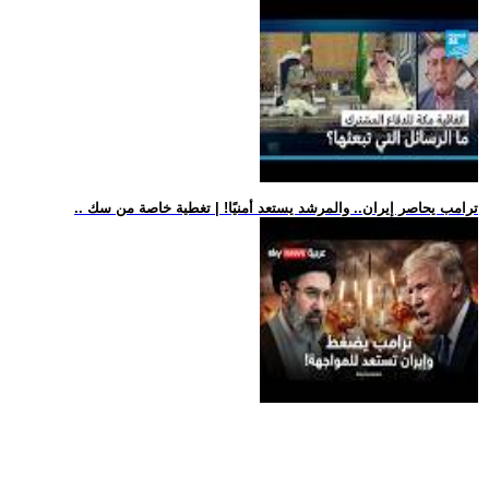
.. ترامب يحاصر إيران.. والمرشد يستعد أمنيًا! | تغطية خاصة من سك