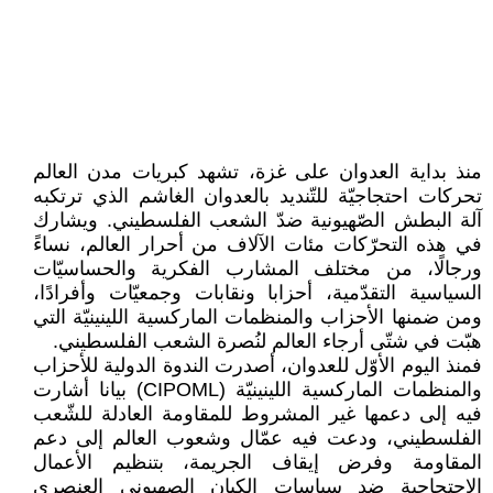
منذ بداية العدوان على غزة، تشهد كبريات مدن العالم
تحركات احتجاجيّة للتّنديد بالعدوان الغاشم الذي ترتكبه
آلة البطش الصّهيونية ضدّ الشعب الفلسطيني. ويشارك
في هذه التحرّكات مئات الآلاف من أحرار العالم، نساءً
ورجالًا، من مختلف المشارب الفكرية والحساسيّات
السياسية التقدّمية، أحزابا ونقابات وجمعيّات وأفرادًا،
ومن ضمنها الأحزاب والمنظمات الماركسية اللينينيّة التي
هبّت في شتّى أرجاء العالم لنُصرة الشعب الفلسطيني.
فمنذ اليوم الأوّل للعدوان، أصدرت الندوة الدولية للأحزاب
والمنظمات الماركسية اللينينيّة (CIPOML) بيانا أشارت
فيه إلى دعمها غير المشروط للمقاومة العادلة للشّعب
الفلسطيني، ودعت فيه عمّال وشعوب العالم إلى دعم
المقاومة وفرض إيقاف الجريمة، بتنظيم الأعمال
الاحتجاجية ضد سياسات الكيان الصهيوني العنصري