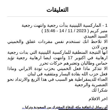
التعليقات
1 - الماركسية اللينينية بدأت رجعية وانتهت رجعية
منير كريم ( 2023 / 11 / 14 - 15:46 )
السيد العبيدي
الا تلاحظ انك تستخدم نفس مفردات عفلق والخميني
وبن لادن
انها النتيجة المنطقية للماركسية اللينينية التي بدات رجعية
ارهابية في اكتوبر 17 وانتهت ايضا ارهابية رجعية تؤيد
حماس وطالبان وتعتبرهم حركات تحرر
الا تتذكر ماذا فعل الخميني بحزب تودة الايراني وماذا
فعل حزب الله بقادة اليسار ومثقفيه في لبنان
العداء للديمقراطية هو السبب في هذا الزيغ والارتداد نحو
العنصرية والرجعية
شكرا لك
اخر الافلام
.. أي رسائل لـ-اتفاقية مكة- للدفاع المشترك بين السعودية وتركيا