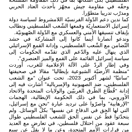
الفلسطيني بكلّ أشكالها بما في ذلك المقاومة المسلّحة
وحقّه في مقاومة جيش مجهّز بأحدث العتاد الحربي
ومدرّب تدريبا متطوّرا.
كما ندين دعم الدّولة الفرنسيّة اللامشروط لسياسة دولة
إسرائيل الاستعماريّة وقمعها الشّعب الفلسطيني ونطالب
بإيقاف تنسيقها الأمني والعسكري مع الدّولة الصّهيونيّة.
وندعو أنصارنا أينما كانوا إلى المشاركة في حشد
التّضامن مع الشّعب الفلسطيني، وإدانة القمع الإسرائيلي
الذي ينهال عليه والدّعم الذي تقدّمه الحكومات إلى
سياسة إسرائيل القائمة على القمع والميز العنصري”.
وفي إطار الردّ على الآلة الإعلامية للغرب، أوردت
“منظمة الأرضيّة الشيوعية بإيطاليا” مقالا في صحيفتها
“سانتيّا” لشهر أكتوبر 2023، تحت عنوان “مع الشعب
الفلسطيني، ضد الصهيونية والإمبريالية” أشارت فيه إلى
إدانة “قُطّاع الطّرق الغربيّين والولايات المتحدة والاتحاد
الأوروبي، بما في ذلك الحكومة الإيطالية، الهجمات
“الإرهابية” وأصرّوا على ترديد عبارة “نحن مع إسرائيل،
التي لها الحق في الدفاع عن نفسها” بكلّ الوسائل. ولم
يتحدّثوا قطّ عن نفس الحق للشعب الفلسطيني طوال
سبعة عقود من احتلال فلسطين، في تعارض مع العديد
من قرارات الأمم المتحدة، وعن ما لا يقلّ عن سبع