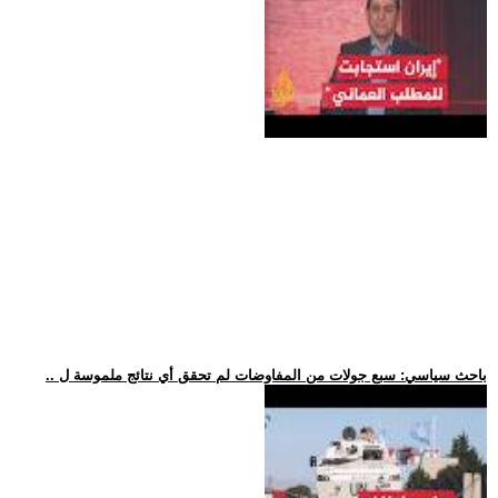
.. باحث سياسي: سبع جولات من المفاوضات لم تحقق أي نتائج ملموسة ل