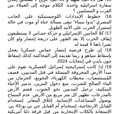
سفارة اسرائيلية واحدة. الكلام موجه إلى العملاء من
العرب و المسلمين ؟
16/ خطوط الإمدادات اللوجيستيكية على الجانب
المصري "بدوا سيناء" تبقى مسألة حياة أو موت في حالة
إستمرار الحرب على الأمد الطويل
17/ كلا الجانبين الإسرائيلي و حركة حمـاس لا يستطيعون
إيقاف الحرب إلا بعد العثور على ذريعة إنتصار ولو كان
نصرا باهتا لا قيمة له
18/ إن طرح فرضية إنتصار حماس عسكريا يعجل
بإسقاط نتنياهو و ربما تقديمه إلى المحاكمة كذلك إسقاط
جون بايدن في إنتخابات 2024
19/ إذا كانت إستراتيجية إسرائيل العسكرية تقوم على
مبدأ الأرض المحروقة المتمثلة في قتل المدنيين، قصف
المُستشفيات، محطات الكهرباء، التجويع، الحرمان من
الماء الصالح للشرب، منع دخول البنزين، تدمير الأحياء
السكنية، ترحيل المدنيين نحو الجنوب، قضم الأرض
بالمذرعات، تطهير كل متر مربع من الأرض. عدم السماح
بوصول المساعدات الإنسانية. إغلاق المعابر. إستخدام
القنابل الارتجاجية، إستخدام أم القنابل جي بي يو-43 بي.
الإستعانة بالكلاب الإنتحارية من قبل فرقة دلتا أمريكية