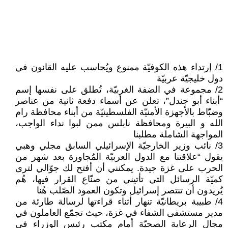
1/ إرتداء هذه الكوفيّة ممنوع ويُحاسب عليه القانون في
دول خليجيّة عربيّة
2/ مجموعة في الضفة الغربيّة، تُطلق على نفسها إسم
“أبناء أبو جندل”، تعلن عن أسماء دفعة ثانية من عناصر
وضبّاط بالأجهزة الأمنيّة الفلسطينيّة من أبناء محافظة رام
الله و البيرة ومحافظة نابلس ممن لبوا نداء الواجب،
المواجهة الشاملة مطلبنا
3/ نائب وزير الخارجيّة الإسرائيلي السابق مجلي وهبي
يقول “علاقتنا مع الدول العربيّة المُجاورة بعد شهر من
الحرب على غزة جيدة. يمكنني أن أفتح لك جوّالي لترى
كميّة الرسائل التي تأتيني من صنّاع القرار فيها، هُم
يُريدون أن تنتصر إسرائيل وتكون العمود الصّلب هُنا
4/ طبيبة بريطانيّة تنهار أثناء قراءتها لرسالة طارئة من
مدير مستشفى الشفاء في ‎غزة، حيث تجمّع العاملون في
مجال الرعاية الصحيّة أمام مكتب رئيس الوزراء في