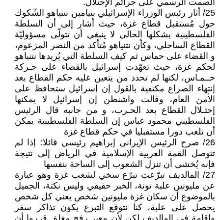
الصمت الرسمي على جرائم الإحتلال.
25/ أثار رئيس الوزراء الإسرائيلي بنيامين نتنياهو الشّكوك
حول مُستقبل قطاع غزة، حيث أشار إلى أن السلطة
الفلسطينية بشكلها الحالي لا ينبغي أن تتولّى مسؤوليّة
القطاع الساحلي، وكأن نتنياهو مُتأكد من النصر المزعوم،
و القضاء على حماس ثم كيف السلطة التي يُريدها نتنياهو
لحكم غزة، حيث تعهّدت إسرائيل بالقضاء على حـركة
حــمـاس، لكنها لم تحدد من يتعين عليه حكم القطاع بعد
إنتهاء الصراع مكتفية بالقول إن إسرائيل ستحافظ على
الأمن العام، وقالت واشنطن إن إسرائيل لا يمكنها
إحتـلال القطاع بعد الحـرب، و من جانبه قال الرئيس
الفلسطيني محمود عباس إن السلطة الفلسطينية يمكن
أن تلعب دورا مستقبليا في حكم قطاع غزة
26/ صرح الرئيس الإيراني إبراهيم رئيسي قائلا: إذا لم
تتوصل القمة العربية الإسلامية في الرياض إلى نتيجة
فإنه يُخشى أن تنزل الشعوب إلى الساحة بنفسها
27/ المالديف تبرّعت تبرّع سخي لشعب غزة وهو عبارة
عن مليونين علبة تونة، الخبر حقيقي وليس نكتة، الجميل
بالموضوع أن سكان غزة مليونين شخص يعني كل شخص
يحصل على علبة، كنا نتوقع التبرع يكون تذاكر سفر
وإقامة في المالديف لكن لأن معبر رفح مغلق قرروا أن