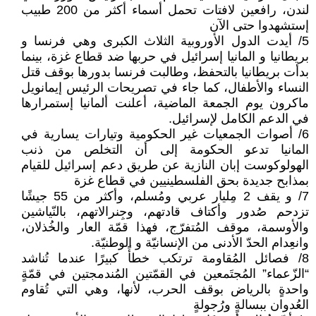
لندن، رافعين لافتات تحمل أسماء أكثر من 200 طبيب
إستشهدوا حتى الآن
5/ أيدت الدول الأوروبية الثلاث الكبرى وهي فرنسا و
بريطانيا و المانيا إسرائيل في حربها ضد قطاع غزة، بينما
بدأت بريطانيا بالتحفظ، وطالبت فرنسا بدورها بوقف قتل
النساء والأطفال، كما جاء في تصريحات الرئيس إيمانويل
ماكرون يوم الجمعة الماضية، أعلنت ألمانيا إستمرارها
في الدعم الكامل لإسرائيل.
6/ أصوات الجمعيات غير الحكومية وتيارات يسارية في
المانيا تدعو الحكومة إلى أن التخلص من ذنب
الهولوكوست إبان النازية عن طريق دعم إسرائيل للقيام
بمذابح جديدة بحق الفلسطينيين في قطاع غزة
7/ و يقف 2 مِليار عربي ومُسلم، وأكثر من 55 جيشًا
تزدحم صُدور وأكتاف قادتهم، وجِنرالاتهم، بالنّياشين
والأوسمة، موقف المُتفرّج، فهذا قمّة العار والخُذلان،
وانعِدام الحدّ الأدنى من الإنسانيّة و الوطنيّة.
8/ فصائل المُقاومة ترتكب خطأً كبيرًا عندما تُناشد
“الزّعماء” المُجتَمعين في القمّتين المُندمجتين في قمّةٍ
واحدةٍ بالرياض بوقف الحرب، لأنها، وهي التي تُقاوم
العُدوان ببسالةٍ ورُجولةٍ