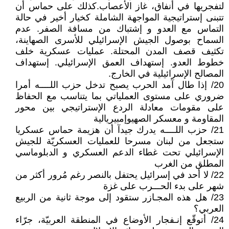
لتفجريها في أنفاق، غاز الأعصاب.كذلك على حماس أن
تتبنى إستراتيجية المواجهة الشاملة كخيار أخير في حالة
التماس مع العدو و إشتباك من مسافة الصفر. عدم
السماح بوصول الجيش الإسرائيلي للأسرى الصهاينة،
تكثيف قصف المدن المحتلة. عمليات عسكرية خلف
خطوط العدو. إستهداف العمق الإسرائيلي. إستهداف
المصالح الإسرائيلية في الخارج.
20/ إذا طال آمد الحرب يصبح تدخل حزب اللــــه أمرا
ضروري على مستوى العملياتي بما يتناسب مع الحفاظ
على مقومات معادلة الردع الإستراتيجي بين محور
المقاومة و معسكر الصهيوإمبيريالية
21/ حزب اللــــه يدرك جيدآ أن هزيمة حماس عسكريا
ستجعل من لبنان مسرحا للعمليات العسكريّة للجيش
الإسرائيلي تحت غطاء الدعم العسكري و الدبلوماسي
المطلق من الغرب
22/ لا أحد في إسرائيل يحتفل بالنصر رغم مُرور أكثر من
شهر على بدء الحـــرب على غزة
23/ هل هذه المجـازر ستقود إلى موجة ثانية من الربيع
العربي؟
24/ أتوقّع إنـفجار الأوضاع في المنطقة العربيّة، جرّاء