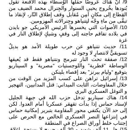
9/ أنّ هُناك عُروضًا حمَلها الوُسطاء بهذه الأقنعة تقول
بُنودها بخُروج يحيى السنوار والجِنرال محمد الضيف من
القِطاع إلى مكانٍ آمِن مُقابل وقف إطلاق النّار، لإنقاذ ما
تبقّى من ماءِ وجْه لنِتنياهو وجِنرالاته المهزومين.
10/ الأصوات التي يخسرها الرئيس الأمريكي جو بايدن
في بلاده تفاقم حاجته إلى وقفٍ وشيكٍ لإطلاق النار في
غزة
11/ حديث نتنياهو عن حرب طويلة الأمد هو بديلٌ
تسويقيٌّ لانتصارٍ لا وجود له
12/ صفقة تحت النار تتبرمج ونتنياهو فقط قد يُعيقها
الوساطة “قطرية” واللوجستيات “مصرية” و السيناريو
بتوقيع “وليام بيرنز” بعد إقصاء بلينكن
13/ إسرائيل تراهن على كسب المزيد من الوقت من
خلال المفاوضات، الثابت الميداني: قتل المدانيين، التهجير
و التوغل العسكري البري
14/ هناك سيناريو تدخل حزب الله في جبهة الجليل
لإسناد حماس إذا بدأت تقهقر عسكريا أمام العدوا. لكن
إلى حد الآن يكتفي محور المقاومة بتبرير إمكانية حماس
في إنتزاعها النصر العسكري الخالص مع الحرص على
إجتناب خلط أوراق الصراع في المنطقة
15/ هل 11 ألف شهيد و 30 ألف جريح لا يستحق إغلاق