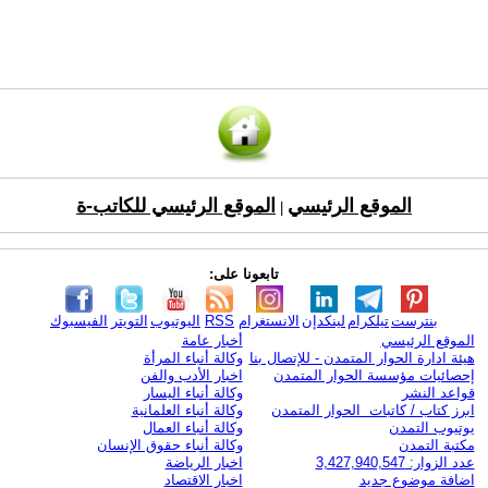
الموقع الرئيسي
الموقع الرئيسي للكاتب-ة
|
تابعونا على:
بنترست
تيلكرام
لينكدإن
الانستغرام
RSS
اليوتيوب
التويتر
الفيسبوك
الموقع الرئيسي
أخبار عامة
هيئة ادارة الحوار المتمدن - للإتصال بنا
وكالة أنباء المرأة
إحصائيات مؤسسة الحوار المتمدن
اخبار الأدب والفن
قواعد النشر
وكالة أنباء اليسار
ابرز كتاب / كاتبات الحوار المتمدن
وكالة أنباء العلمانية
يوتيوب التمدن
وكالة أنباء العمال
مكتبة التمدن
وكالة أنباء حقوق الإنسان
عدد الزوار: 3,427,940,547
اخبار الرياضة
اضافة موضوع جديد
اخبار الاقتصاد