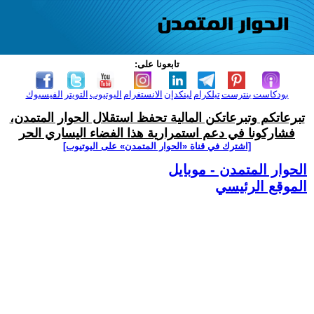
تابعونا على:
بودكاست
بنترست
تيلكرام
لينكدإن
الانستغرام
اليوتيوب
التويتر
الفيسبوك
تبرعاتكم وتبرعاتكن المالية تحفظ استقلال الحوار المتمدن،
فشاركونا في دعم استمرارية هذا الفضاء اليساري الحر
[اشترك في قناة ‫«الحوار المتمدن» على اليوتيوب]
الحوار المتمدن - موبايل
الموقع الرئيسي