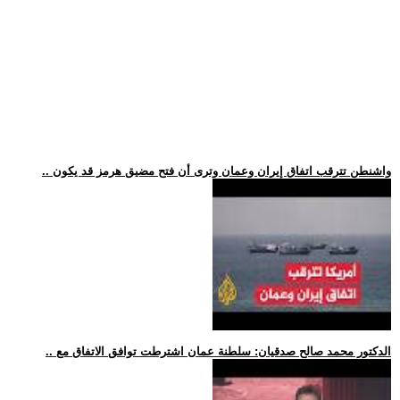
.. واشنطن تترقب اتفاق إيران وعمان وترى أن فتح مضيق هرمز قد يكون
.. الدكتور محمد صالح صدقيان: سلطنة عمان اشترطت توافق الاتفاق مع