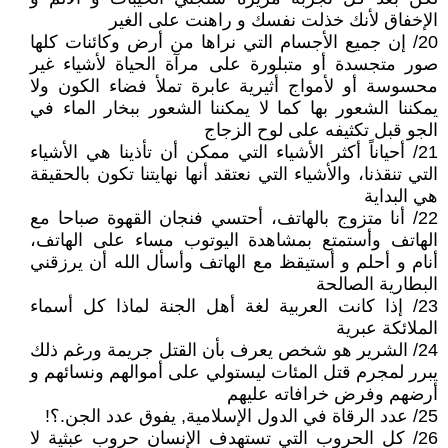
الإخفاق لأنك خذلت نفسك و راهنت على الغير
20/ إن جميع الأجسام التي نراها من أرض وكائنات كلها
صور متجسدة أو متبلورة على مرآة الحياة لأشياء غير
محسوسة أو لأمواج أثيرية عابرة تملأ فضاء الكون ولا
يمكننا الشعور بها كما لا يمكننا الشعور ببخار الماء في
الجو قبل تكثيفه على لوح الزجاج
21/ أحياناً أكثر الأشياء التي ممكن أن تأذينا هي الأشياء
التي تنقذنا، والأشياء التي نعتقد أنها نهايتنا تكون بالحقيقة
هي البداية
22/ أنا متزوج بالهاتف، أحتسي فنجان القهوة صباحا مع
الهاتف وأستمتع بمشاهدة اليوتوب مساء على الهاتف،
أنام و أحلم و أستيقظ مع الهاتف وأسأل الله أن يرزقني
البطارية الصالحة
23/ إذا كانت العربية لغة أهل الجنة لماذا كل أسماء
الملائكة عبرية
24/ الشرير هو شخص يعرف بأن القتل جريمة ورغم ذلك
يبرر لمجرم قتل المئات ليستولي على أموالهم ونسائهم و
أرضهم وفرض خرافاته عليهم
25/ عدد الرقاة في الدول الإسلامية, يفوق عدد الجن.؟!
26/ كل الحروب التي تستهدف الإنسان حروب عبثية لا