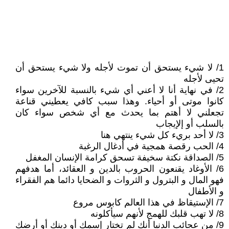
1/ لا شيء يستحق أن تموت لأجله ولا شيء يستحق أن
تحيى لأجله
2/ في نهاية أنا لا أعني أي شيء بالنسبة للآخرين سواء
كانوا موتى أو أحياء. وهذا سبب كافي يعطيني قناعة
تجعلني لا أهتم بما يحدث مع أي شخص سواء كان
بالسلب أو إلإيجاب
3/ لا أحد بريء كل شيء ينتهي هنا
4/ الحب رقصة همجية في أدغال الرغبة
5/ الصداقة نكتة سخيفة تسحق كرامة الإنسان المغفل
6/ الأوغاد يقنعون الحروب بالدين و العقائد، أما هدفهم
فهو المال و البترول و الثروات و الضحايا دائما هم الفقراء
و الأطفال
7/ الإستيقاظ في هذا العالم كابوس مروع
8/ لا تهب قلبك للهمج لأنهم سيأكلونه
9/ من عجائب الدنيا أنك لم تختار إسمك أو دينك أو أرضك