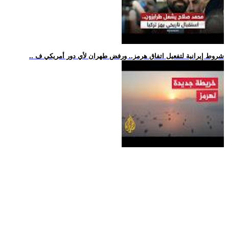
.. شروط إيرانية لتفعيل اتفاق هرمز.. ورفض طهران لأي دور أمريكي ف