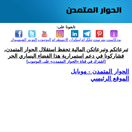
تابعونا على:
بودكاست
بنترست
تيلكرام
لينكدإن
الانستغرام
اليوتيوب
التويتر
الفيسبوك
تبرعاتكم وتبرعاتكن المالية تحفظ استقلال الحوار المتمدن،
فشاركونا في دعم استمرارية هذا الفضاء اليساري الحر
[اشترك في قناة ‫«الحوار المتمدن» على اليوتيوب]
الحوار المتمدن - موبايل
الموقع الرئيسي