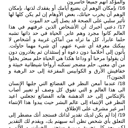
والمؤكد أنهم جميعا خاسرون
16/ بإمكان الوهم أن يضيع أيامك أو يفقدك لذتها، بإمكان
الوهم أن يخرب حياتك، بعض الأوهام إن لم يكن كلها لها
تأثير سلبي على الصحة قد يصل إلى حد الموت
17/ دعني أخبرك أن الأشخاص الذين عرفتهم في هذا
العالم كانوا مجرد وهم عابر. الحياة في حد ذاتها تشبه
حلما عابرا، كل ما تراه من أماكن غريبة و أشخاص لا
يمكنك معرفة أي شيء عنهم، أي شيء مهما حاولت.
يأتون إلى أحلامنا دون دعوة أو إستئذان ثم يغادرون دون
أن يقولوا مرحبا أو وداعا هكذا هي الحياة حلم مبعثر يخلوا
من أي معنى. حلم مضجر تسكنه أرواحا شيطانية خبيثة و
خفافيش الأرق و الكوابيس المفزعة إلى حد الرهبة و
الجنون؟!
18/ عندما أمعن النظر في الفضائع التي جلبها الإنسان
الى هذا العالم و التي تفوق كل وصف أو تعبير أصاب
بالإنتكاس إلى حد الدهشة هاته الفضائع تجعلني اعيد
النظر في الإنتماء إلى عالم البشر حيث يبدوا هذا الإنتماء
أمر غير مشرف على الإطلاق
19/ إذا لم يكن لديك تقدير لذاتك فستجد أنك مضطر إلى
التعلق بأي شخص تظن أنه سيهتم بك، ويقدم لك التقدير
لكن بعد كل تجربة مريرة ستجني الخيبات و الألم و