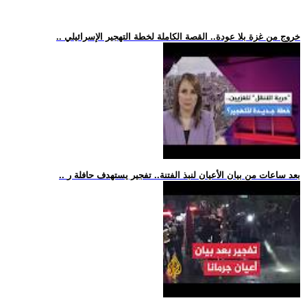
.. خروج من غزة بلا عودة.. القصة الكاملة لخطة التهجير الإسرائيلي
.. بعد ساعات من بيان الأعيان لنبذ الفتنة.. تفجير يستهدف حافلة ر