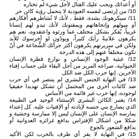
أو أعدائك ويجب عليك القتال لأجل شيء لم تختاره
10/ من إرتضى لنفسه العبودية لا يتحمل رؤية كائن حر
11/ سيكرهونك بشدة، فقط ، لأنك لا تُشاطرهم أفكارهم
أو ميولهم وإتجاهاتهم ويمقتونك لأنك تبدو لهم إنسانا
غريباً، يُفكر بشكل مختلف عما ورثوه واعتقدوه، نعم هم
يكرهون علانيةً رأيك كثيراً، ويودّون لو أخرسوك للأبد
ولكن في سريرتهم يكرهون أكثر جرأتَك الشُّجاعة في أنّ
تكون مختلفاً عنهم إلى هذه الدرجة
12/ عبثية الوجود الإنساني و نوازع فطرة الإنسان
الحيوانية، صراعه المرير من أجل البقاء على حساب إفناء
الآخرين. إنها حرب الكل ضد الكل
13/ في النهاية الجنس البشري لم ينتصر في أي حرب
ضد كائنات أخرى من المحتمل أن تشكل تهديدا حقيقيا
لوجوده، إنها حرب غير قائمة من الأساس
14/ يعتبر الكائن البشري الإستثناء الوحيد في الطبيعة
الذي يصارع بني جنسه لإبادته أو الإقتيات عليه. كل إعتداء
يمارسه الإنسان على الإنسان ليس إلا ممارسة وحشية و
شكلا من اشكال الإفتراس بدافع غرائزه العدوانية أو
بدافع الشعور بالجوع
15/ في النهاية لا يفز أي طرف بالحرب لكن الأكيد