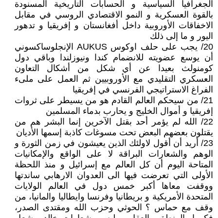
الجغرافيا السياسية و الحسابات التاريخية المسنودة
بالقوة العسكرية و النمو الاقتصادي الروسي في مقابل
الاخفاقات الأوروبية داخل أفغانستان و إفريقيا و تدهور
اليور و ما إلى ذلك
20/ يجب على حلف اوكوس AUKUS الإنجلوساكسوني
أن يوسع عضويته للانضمام كندا ونيوزلندا وباقي دول
كومنولث بعيدا عن أي شكل من أشكال التعاون
العسكري التقليدي مع الأوروبيين ثم العمل على ملىء
الفراغ الاستراتيجي الفرنسي في إفريقيا
21/ من سيحكم العالم القادم هو من يسيطر على ثروات
إفريقيا و أموال الخليج و يحارب بدماء المسلمين
22/ الله لم يؤمر أحد بقتل الآخرين إنما البشر هم من
يقتلون بعضهم البعض تحت مسوغات كاذبة إسمها الأديان
23/ أريد أن أقول لاولئك الذين يعيشون في زمن الثورة و
الوهم والشعارات البراقة لا على الواقع والإمكانيات
المتاحة اليوم أن كل العالم مع إسرائيل و منذ اللحظة
الأولى التي تعرضت فيها الى العدوان الارهابي ساندتها
ووقفت معاها أكبر خمس دول في العالم الولايات
المتحدة الأمريكية و بريطانيا وفرنسا وايطاليا والمانيا، من
وقف مع حماس ؟ الحوثي وحزب الله ومقتدى الصدر،