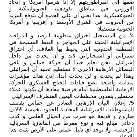
ضمها إلى امبراطوريتهم إلا إذا هزموا أمريكا و إتحاد
الاوروبي في مناطق نفوذهم، الجيوبوليتيكية و
الجيوعسكرية، هذا يعني أن على الجميع أن يتوقع المزيد
من الحروب في الشرق الأوسط و إفريقيا و أمريكا
الجنوبية مستقبلا
4/ من المستحيل اختراق منظومة الرصد و المراقبة
الإسرائيلية المثبتة على الحواجز و النقط المسيجة في
المنطقة الحدودية التي يحيط بها الغلاف، أي اختراق
سيبراني أو استخباراتي لابد و أن يحدث من داخل
إسرائيل، نحن نعلم جيدا أن حركة حماس و باقي
الفصائل الارهاببة الاخرى لا تستطيع تجنيد أي إسرائيلي
وهذا لم يحدث و لن يحدث أبدا، إذن هناك مؤشرات
ميدانية واضحة تضع قيادات الجناح العسكري للحركة
الارهابية الفلسطينية أمام فرضية مفادها أن يكونوا عملاء
محتملين ينفذون مخططات اليمين المتطرف الإسرائيلي
5/ إعلان البيان الإرهابي الصادر عن حماس بقصف
المستوطنات الإسرائيلية المحاذية للحدود بخمسة الالاف
صاروخ و قذيفة هو ضرب من الخيال العلمي و كذب
دعائي مبالغ فيه و نوع مفرط من الفانتازيا السريالية
الرخيصة، ولا يوجد أي دليل عملي على الأرض يثبت هذا
الإدعاء