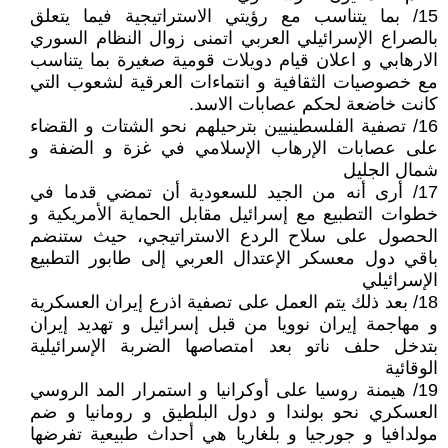
15/ بما يتناسب مع رؤيتي الاستراتيجية فيما يتعلق
بالصراع الإسرائيلي العربي اتمنى زوال النظام السوري
الارهابي و اعلان قيام دويلات قومية صغيرة بما يتناسب
مع خصوصيات الثقافية و انتماءات العرقية لشعوب التي
كانت خاضعة لحكم عصابات الاسد.
16/ تصفية الفلسطينيين بترحيلهم نحو الشتات و القضاء
على عصابات الإرهاب الإسلامي في غزة و الضفة و
شمال الجليل
17/ أرى أنه من الجيد للسعودية أن تمضي قدما في
خطوات التطبيع مع إسرائيل مقابل الحماية الأمريكية و
الحصول على سلاح الردع الاستراتيجي، حيث ستنضم
باقي دول معسكر الإعتدال العربي إلى طابور التطبيع
الإسرائيلي
18/ بعد ذلك يتم العمل على تصفية اذرع إيران العسكرية
و مهاجمة إيران نوويا من قبل إسرائيل و تهديد إيران
بتدخل حلف ناتو بعد امتصاصها الضربة الإسرائيلية
الوقائية
19/ هيمنة روسيا على أوكرانيا و استمرار المد الروسي
العسكري نحو بولندا و دول البلطيق و رومانيا و ضم
مولدافيا و جورجيا و بلغاريا هي أحداث طبيعية تفرضها