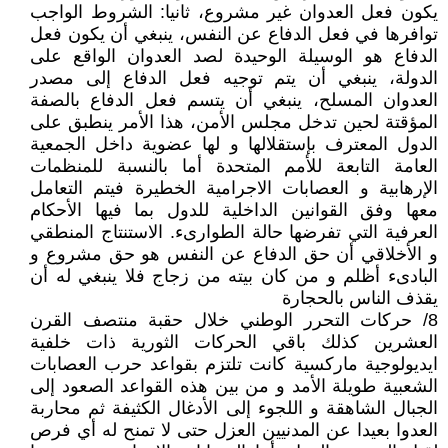
يكون فعل العدوان غير مشروع، ثانيا: الشروط الواجب
توافرها في فعل الدفاع عن النفس، ينبغي أن يكون فعل
الدفاع هو الوسيلة الوحيدة لصد العدوان الواقع على
الدولة، ينبغي أن يتم توجيه فعل الدفاع إلى مصدر
العدوان المسلح، ينبغي أن يتسم فعل الدفاع بالصفة
المؤقتة لحين تدخل مجلس الأمن، هذا الأمر ينطبق على
الدول المعترف بإستقلالها و لها عضوية داخل الجمعية
العامة التابعة للأمم المتحدة أما بالنسبة للمنظمات
الإرهابية و العصابات الاجرامية الخطيرة فيتم التعامل
معها وفق القوانين الداخلية للدول بما فيها الأحكام
العرفية التي تفرضها حالة الطوارىء. الاستنتاج المنطقي
و الأخلاقي أن حق الدفاع عن النفس هو حق مشروع و
البادىء أظلم و من كان بيته من زجاج فلا ينبغي له أن
يقذف الناس بالحجارة
8/ حركات التحرر الوطني خلال حقبة منتصف القرن
العشرين كذلك باقي الحركات الثورية ذات خلفية
ايديولوجية ماركسية كانت تلتزم بقواعد حرب العصابات
الشعبية طويلة الأمد و من بين هذه القواعد الصعود إلى
الجبال الشاهقة و اللجوء إلى الأدغال الكثيفة ثم محاربة
العدوا بعيدا عن المدنيين العزل حتى لا تمنح له أي فرص