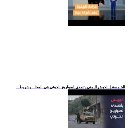
.. الخامسة | الجيش اليمني يتصدى لصواريخ الحوثي في المخا.. وشروط