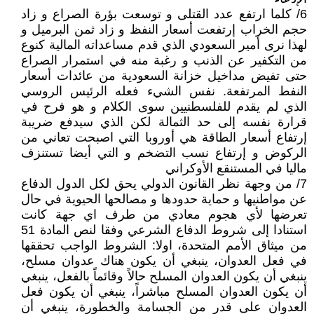
6/ كلما ارتفع عدد القتلى و توسعت بؤرة الصراع و زاد
حجم الخراب إرتفعت أسعار النفظ و زاد ثمن البرميل و
لهذا نرى أمير السعودي الذي قدم مساعداته المالية كنوع
من التكفير عن الذنب و رغبة منه في استمرار الصراع
حتى تفيض مداخيل خزانة السعودية من عائدات أسعار
النفط المرتفعة. نفس الشيء فعله الرئيس الروسي
الذي لم يقدم للفلسطنيين سوى الكلام و هو فرح في
قرارة نفسه إلى حد الثمالة لكن الذي سيدفع ضريبة
إرتفاع أسعار الطاقة هي أوروبا التي اصبحت تعاني من
الركوض و إرتفاع نسب التضخم و التي أيضا تستنزف
ماليا في المستنقع الأوكراني
7/ من وجهة نظر القانون الدولي يحق لكل الدول الدفاع
عن مواطنيها و حماية حدودها و مصالحها الحيوية في حال
تعرضها لأي هجوم معادي من طرف اي جهة كانت
استنادا إلى شروط الدفاع الشرعي وفقا لنص المادة 51
من ميثاق الأمم المتحدة، اولا: الشروط الواجب تحققها
في فعل العدوان، ينبغي أن يكون هناك عدوان مسلح،
ينبغي أن يكون العدوان المسلح حالاً وقائماً بالفعل، ينبغي
أن يكون العدوان المسلح مباشراً، ينبغي أن يكون فعل
العدوان على قدر من الجسامة والخطورة، ينبغي أن