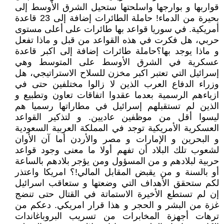
قواربها و بوارجها واسلحتها ستحيل الشرق الأوسط إلى
بحيرة من الدماء! حاملة الطائرات إضافة إلى 23 قاعدة
أمريكية. في سوريا قواعد بها طائرات على أعلى مستوى
حربي، هل فكرت في هذه القواعد من قبل و ماذا تفعل
و ماذا يوجد بها؟حاملة طائرات إضافة إلى اكبر قاعدة
عسكرية في الشرق الأوسط على المتوسط وهي
إسرائيل التي تعتبر اكبر مخزن للسلاح الاستراتيجي، هل
وزراء الدفاع العرب الذين لا زالوا مختلفين حتى في
ازياءهم الرسمية بعدما عقدوا اتفاقات تعاون وتطبيع و
الذين لم تستقبلهم إسرائيل في مطاراتها رسميا هم
ليسوا أقل من موظفين عاديين. و لتذكير القواعد
العسكرية الأمريكية توجد في المملكة العربية السعودية
و البحرين و الإمارات و مصر والأردن أما آن الأوان
لشعوب تلك البلاد أن تفهم أولا ما معنى وجود قواعد
حربية لبلادهم و من المسؤول ومن يؤجر بلادهم بالساعة
أو بالسنة و من يقبض المقابل المالي!؟ امريكا واعتذر
لكم ستحقق الأهداف التي وضعتها و ستعاقب اسرائيل
إن لم تستطع الأخيرة الاستماتة في القتال حتى تنضج
غزة من البشر و الحجر و هذا قرار امريكي. دعكم من
ترهات أجهزة المخابرات من تسريب البروباغاندات