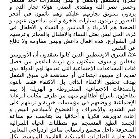
فكروا بالمنطق والعقل و ليس بشعارات خالد مشعل
وحسن نصر الله ومقتدى الصدر، هؤلاء تجار الدم و
يردون تسويق تجارتهم عليكم وهم نائمون في أفخر
القصور و يرتدون سيارات فاخرة و انتم تدافعون عنهم، و
الضحية هم الابرياء و المدنيين و النساء و الاطفال في
غزة، الحل ليس بقتل النساء والاطفال والعجائز وعرضهم
في الشوارع، هذه افعال داعش وليس مقاومة ولا دفاع
عن النفس
24/ الشرق الاوسطيين الذين كانوا يعتقدون أن الأوروبيين
مغفلين و سوف يتمكنون من تربية ابناءهم من فضل
فتات المساعدات الإجتماعية التي تقدمها لهم الدولة دون
تقديم اي مجهود اجتماعي أو مساهمة في سوق الشغل
بهدف تحقيق الاكتفاء الذاتي بل الاكتفاء فقط بالنوم
والصدقات الاجتماعية المشروطة و الهزيلة إذ بهم
يتفاجؤون بانتزاع أطفالهم منهم من طرف مكاتب الرعاية
الإجتماعية و وضعهم في مؤسسات خيرية و تربيتهم على
قيم الشذوذ والإنحراف و الخضوع لأسيادهم البيض و
إعادة تدويرهم فكريا و أخلاقيا بما يتناسب مع صناعة
الجسد الطيع المنسجم مع متطلبات الحياة الليبرالية
المنحرفة داخل مجتمع راسمالي منافق ازدواجي المعايير
25/ حاملة الطائرات الامريكية القادمة للمتوسط بكل