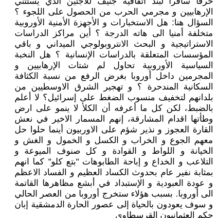
خرقا سافرا لبند اتفاقية جنيف للاجئين الذي يستثني
الإرهابيين و مجرمي الحرب من الحصول على اللجوء ؟
السؤال هنا: هل الاستخبارات و الأجهزة الأمنية الأوروبية
متخلفة أمنيا الى هاته الدرجة ؟ أين مراكز الدراسات
الاستراتيجية و البحث الانتروبولوجي الميداني و باقي
المؤسسات المتعلقة بالدراسات الإنسانية ؟ هل النخبة
السياسية الأوروبية تحاول لم شتات الإرهابيين و
المجرمين داخل أوروبا بغرض الرفع من نسبة الكثافة
السكانية المندحرة ؟ و تهجير الشرق الاوسطيين من
بلدانهم لتخفيف منسوب الضغط على إسرائيل؟ لا أعلم
بالضبط، لكن كل ما أعرفه أن الكلأ لا ينمو على ارض
وطأتها اقدام المشارقة، إنهم المسمار الاخير في نعش
القارة العجوز و نذير شؤم على الاوربيون أينما حلوا حل
معهم الجوع و الخراب و الكسل و الخمول و الغش و
الخيانة و اللواط و القوادة و كل صنوف الميوعة و
التلاعب و الخداع و إباحة الطابوهات "بتع كلو" كما انهم
بمثابة نفير عام بحدوث الكساد العظيم و الفساد الاعظم
و عودة العبودية و الإستبداد في أبشع مظاهرها القاتمة
الى أوروبا. بسبب هؤلاء ستخرج أوروبا من العصر الحالي
و سوف يعودون بالحياة إلى عصور الحارة الدمشقية إبان
حكم العثمانيون القرسطاوي