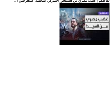
.. تفاعلكم | غضب مصري من السيناتور الأميركي المحتمل عبدالرحمن ا