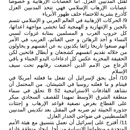
لقتل المدنيين العزل. أما العصابات الإرهابية و خصوصا
عصابات الإرهاب الإسلامي فهي تتخذ المدنيين العزل
كأذرع بشرية للاحتماء خلف ظهور الأبرياء
9/ الحركات الإرهابية في العالم العربي و الإسلامي تتسم
بالجبن و الإنتهازية و الهمجية كما تخشى مواجهة اعدائها،
كل حروب العرب و المسلمين بمثابة غزوات لسبي
النساء و أخذ الرهائن و جني الغنائم، الغريب في الأمر
أنهم صنعوا تاريخا زائفا يكذبون به عن أنفسهم و يحاولون
من خلاله تقديم انفسهم كشجعان و أبطال فاتحين لكن
الحقيقة المخزية عكس كل ادعاءات البدو الجبناء و باقي
الرعاع من الامم الذين أخضعت رقابهم تحت سيف
الإسلام
10/ أجل يحق لإسرائيل أن تفعل ما فعلته أمريكا في
فيتنام و ما فعلته روسيا في الشيشان. من المحتمل أن
نشاهد القاذفات الاستراتيجية B 52 تحلق في سماء
منطقة الشرق الأوسط تمهيدا للقصف السجادي مبكر
على القطاع بغرض تصفية قواعد الإرهاب و إجتثات
جذوره الخبيثة ثم ضربه في المقتل بعد تكديس المدنيين
الفلسطينين في ضواحي الجدار العازل
11/ أقترح على إسرائيل أن تعمل بتنسيق مع هيئة الأمم
المتحدة و منظماتها الإنسانية من أجل إيجاد منطقة عازلة