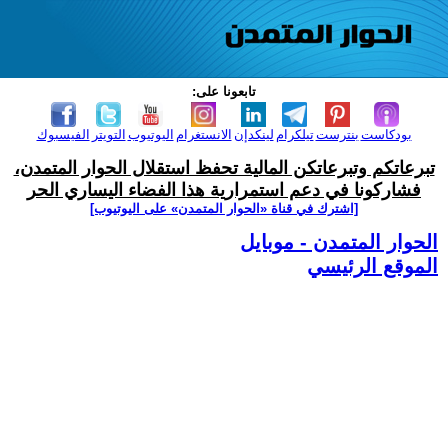
تابعونا على:
بودكاست
بنترست
تيلكرام
لينكدإن
الانستغرام
اليوتيوب
التويتر
الفيسبوك
تبرعاتكم وتبرعاتكن المالية تحفظ استقلال الحوار المتمدن،
فشاركونا في دعم استمرارية هذا الفضاء اليساري الحر
[اشترك في قناة ‫«الحوار المتمدن» على اليوتيوب]
الحوار المتمدن - موبايل
الموقع الرئيسي