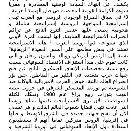
يكشف عن انتهاك السيادة الوطنية المصادرة و معريا
سوءة الكرامة القومية المغتصبة في ظل الهيمنة الغربية
3/ في سياق الصراع الوجودي الروسي مع الغرب تبقى
إستراتيجية المواجهة الروسية إستراتيجية شاملة و
هجومية يطغى عليها عنصر التنوع الناتج عن تراكم
الخبرات الاستراتيجية السابقة. إنها ليست المرة الأولى
الذي ستواجه فيها روسيا الغرب ؟ هاته الاستراتيجية
تستند في بعض معالمها على أسس العقيدة "الريغانية"
نسبة إلى الرئيس أمريكي رونالد ويلسون ريغان و التي
كانت تقوم على مبدأ استنزاف الاقتصاد السوفياتي بسبب
رفع نسبة مخصصات الإنفاق العسكري الناتج عن فتح
جبهات حرب متعددة في الكثير من المناطق، خلق بؤر
الصراع العالم ثالثية، خوض الحرب الامبريالية بالوكالة ضد
الشيوعية ثم توريط المعسكر الشرقي في حروب عبثية
انتهت بثورات ربيع براغ عام 1988 وتفكك الكتلة
السوفياتية، الآن نرى الاستراتيجية نفسها تتبناها روسيا
التي عادت تتبنى قضايا شعوب العالم الثالث و هي تسعى
الآن أن تفتح جبهات جديدة في الشرق الأوسط و قبلها
في إفريقيا، الروس مدركين تماما أنهم لا يستطيعون
استعادة دول الإتحاد السوفياتي في أوروبا الشرقية و