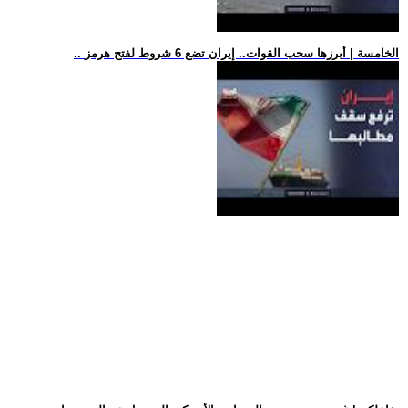
.. الخامسة | أبرزها سحب القوات.. إيران تضع 6 شروط لفتح هرمز