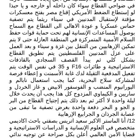
في ضواحي القطاع سواء كان داخله أو خارجه و يا حبذا
لو إستطاع الضغط الأمريكي إقناع مصر بفتح معسكرات
مؤقتة لإستقبال المدنيين في سيناء ريثما يتم تصفية
حماس عسكريا و عودة الاهالي الى القطاع مع السماح
بوصول المساعدات الإنسانية لهم تحت حماية قوات حفظ
السلام الأممية المتمركزة في المنطقة العازلة حتى لا يتم
تمكين الإرهابيين من التنقل بين غزة و سيناء و بعد العمل
على عزل المدنيين الفلسطينين يتم تطويق القطاع
بشكل كلي ثم يبدأ القصف السجادي بالقاذفات
الاستراتيجية و طائرات F16 و 35 في نفس الوقت يتم
تفعيل المدفعية الثقيلة لدك غابة الأسمنت و إعطاء فرصة
لمشاركة سلاح البحرية، كما يجب استعمال نابالم و
اليورانيوم المنضب و الفوسفور الابيض و غاز الخردل و
ساريين و الكيماوي المزدوج كل هذا يجب أن يحدث خلال
ليلة واحدة لا أكثر ثم بعد ذلك يتم إجتياح القطاع من البر
و الجو و البحر دفعة واحدة بغرض تصفية ما تبقى من
عصابة الجرذان و الجرابيع الإرهابية
12/ أنا الماستر الاكبر سعيد اتريس بصفتي باحث اكاديمي
متخصص في العلوم الإنسانية و الدراسات الاستراتيجية و
قضايا الأمن العالمي أعلن بكل صراحة عن توجيه ندائي