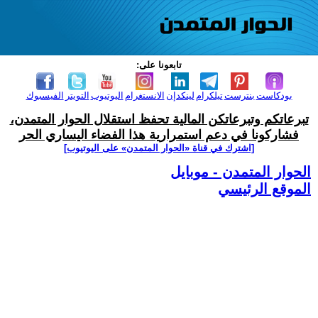
تابعونا على:
بودكاست
بنترست
تيلكرام
لينكدإن
الانستغرام
اليوتيوب
التويتر
الفيسبوك
تبرعاتكم وتبرعاتكن المالية تحفظ استقلال الحوار المتمدن،
فشاركونا في دعم استمرارية هذا الفضاء اليساري الحر
[اشترك في قناة ‫«الحوار المتمدن» على اليوتيوب]
الحوار المتمدن - موبايل
الموقع الرئيسي