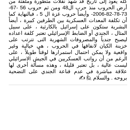
كله يعود إلى تاريخ قد شهد نقلات متطورة وملفتة من
أرض الحروب منذ حرب ال48 ومن ثم حروب 56 -67-
73-78-82-2006- وأيضاً حروب غزة ال 5 ، فبالنهاية كما
أن تكلفة المعدات العسكرية بين الطرفين كبيرة ، أيضاً
البشرية ستكون على إسرائيل بالكارثية ، على سبيل
المثال ، الجندي أو الضابط الإسرائيلي تعتبر كلفة اعداده
ليصبح جندياً والمصروفات الشهرية التى تترتب على
خزينة الكيان لانفاقها في الحروب ، هي خيالية وغير
واقعية ولا يمكن احتمال استمرارها لوقتاً طويلاً ، على
الرغم من أن رواتب العسكريين في الجيش الاسرائيلي
ليست عالية ، بل تعتبر قليلة ، وهذه مسألة أخرى لها
علاقة مباشرة في عدم قناعة الجندي على التضحية
بروحه . والسلام 🙋 ✍