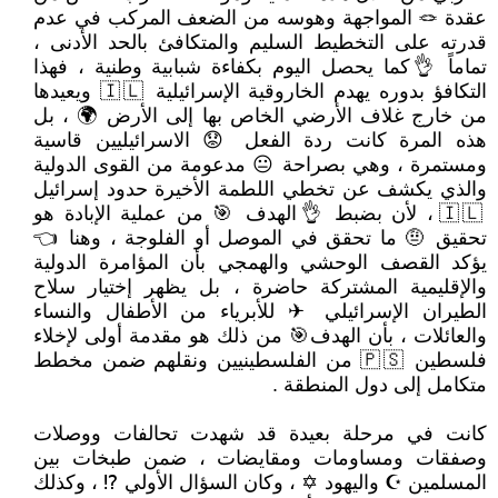
عقدة 🪢 المواجهة وهوسه من الضعف المركب في عدم
قدرته على التخطيط السليم والمتكافئ بالحد الأدنى ،
تماماً 👌كما يحصل اليوم بكفاءة شبابية وطنية ، فهذا
التكافؤ بدوره يهدم الخاروقية الإسرائيلية 🇮🇱 ويعيدها
من خارج غلاف الأرضي الخاص بها إلى الأرض 🌍 ، بل
هذه المرة كانت ردة الفعل 😟 الاسرائيليين قاسية
ومستمرة ، وهي بصراحة 😐 مدعومة من القوى الدولية
والذي يكشف عن تخطي اللطمة الأخيرة حدود إسرائيل
🇮🇱 ، لأن بضبط 👌الهدف 🎯 من عملية الإبادة هو
تحقيق 🤨 ما تحقق في الموصل أو الفلوجة ، وهنا 👈
يؤكد القصف الوحشي والهمجي بأن المؤامرة الدولية
والإقليمية المشتركة حاضرة ، بل يظهر إختيار سلاح
الطيران الإسرائيلي ✈ للأبرياء من الأطفال والنساء
والعائلات ، بأن الهدف🎯 من ذلك هو مقدمة أولى لإخلاء
فلسطين 🇵🇸 من الفلسطينيين ونقلهم ضمن مخطط
متكامل إلى دول المنطقة .
كانت في مرحلة بعيدة قد شهدت تحالفات ووصلات
وصفقات ومساومات ومقايضات ، ضمن طبخات بين
المسلمين ☪ واليهود ✡ ، وكان السؤال الأولي ⁉ ، وكذلك