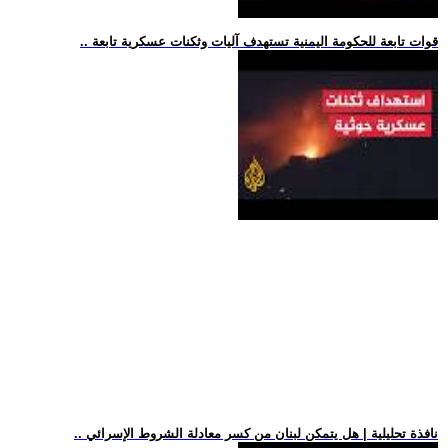
.. قوات تابعة للحكومة اليمنية تستهدف آليات وثكنات عسكرية تابعة
.. نافذة تحليلية | هل يتمكن لبنان من كسر معادلة الشروط الإسرائي