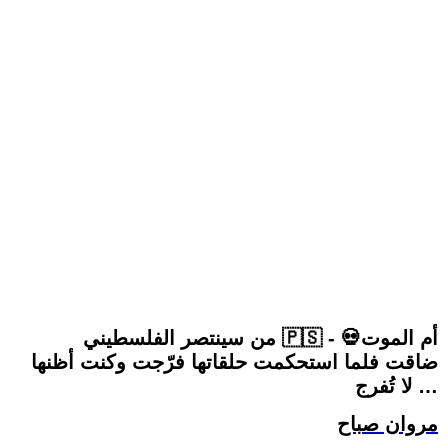
من سينتصر الفلسطيني 🇵🇸 أم الموت💀 -
ضاقت فلما استحكمت حلقاتها فرّجت وكنت أظنها
لا تُفرج …
مروان صباح