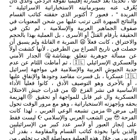
😩 ، تحديداً بعد خسارته إقليمياً تفوقه الردعي والذي كان
يُعّرف عنه بسوبرمانيته الاستخباراتية الاسرائيلية "
الفريدة " ، فعبور 7 أكتوبر الذي حققته كتائب القسام
والنتائج المبهرة التى ترتب عليها من شحن المعنويات في
صفوف الجماهير العربية والإسلامية ، لم تكن في
الحقيقة بأرقام القتلَّ أو الأسرى ، بل العملية بهذا بالحجم
والاختراق ، كانت فعلاً 😦 الضربة ✊ القاتلة ولم يسبق أن
حصلت في تاريخ الصراع بين الطرفين ، لأنها كشفت أولاً
عن مسألة جوهرية تتعلق بهشاشة🤐 الجدار الأمني
والعسكري الإسرائيلي 🇮🇱 ، ثم أماطت اللثام عن عدم
جدية الجيوش العربية والإسلامية في مواجهة إسرائيل
🇮🇱 عسكرياً ، بل فسرت مقاصد وجودها والإنفاق عليها
، أو بالأحرى وهو التوصيف الأدق ، كانوا فعلياً الأداء
الأساسية في نشر الفزع 😩 من قدرات جيش الاحتلال
العسكرية وال غير قابل للمواجهة أو تحقيق 🤨الهزيمة
بحقه وبإجهزته الاستخباراتية ، وهو مع مرور الوقت تحول
إلى مرض🦠مزمن تشبعه الوعي العربي ، لهذا كانت
الفرحة 🥹 بين الشعب العربي والإسلامي ☪ ليست فقط
على إنجاز العبور أو لأسر عدد كبير من الإسرائيليين
والذين باتوا بخوذة كتائب القسام والمقاومة ، بقدر أن
العربي من خلال هذه العملية ومواصلة الحرب تخلص من