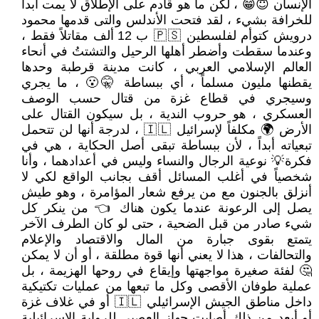
الإنسان 😇😁 ، لكن ما هو قادم على الإطلاق لا يمت أبداً
للخرافة بشيء ، لقد فتحت الأندلس والتى قدمها محمود
درويش كتوأم لفلسطين 🇵🇸 ب 12 ألف مقاتلاً فقط ،
وعندما سقطت وأضطر أهلها الرحيل والتشتتُ في أنحاء
العالم الإسلامي العربي ، كانت مدينة قرطبة وحدها
يقطنها مليون مسلماً ، أي ببساطة 🤫😮 ، ما يجري
وسيجري في قطاع غزة من قتال حسب الوصف
العسكري ، هو حروب الندية ، بل سيكون القتال على
الأرض 🌍 مكلفاً لإسرائيل 🇮🇱 ، لدرجة أنها لن تتحمل
تبعياته أبداً ، لأن ببساطة تبقى أصل الحكاية ، هي في
فكرة💡 نوعية الرجال والنساء وليس في أعدادهما ، وأنا
شخصياً في أغلب المسائل أقف بجانب الواقع لكي لا
أنزلق بالجنون مع من يرفع شعار المؤامرة ، وهو طيش
يصل إلى الرعونة عندما يكون هناك 👈 من ينكر كل
شيء صادر من قبل الضحية ، حتى لو كان الطرف الآخر
يتمتع بقوى جبارة من المال والاقتصاد والإعلام
والتحالفات ، هذا لا يعني أنها قوة مطلقة ، أو أن لا يمكن
🤔 لفئة صغيرة مواجهتها وإيقاع في روحها الهزيمة ، بل
عملية طوفان الأقصى وكل ما تبعها من عمليات تكتيكية
داخل مناطق الجيش الإسرائيلي 🇮🇱 أو في غلاف غزة
أو أبعد من ذلك أصابت جهاز العصبي للرواية الاسرائيلية