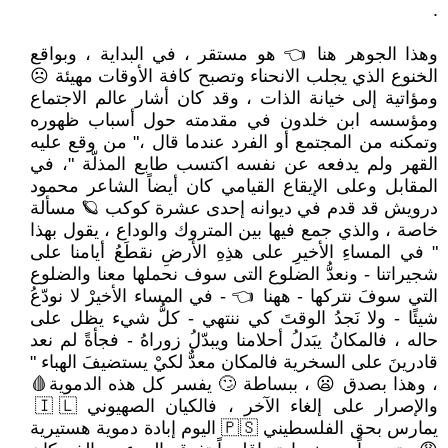
.
وهذا الجوهر هنا 👈 هو مستقر ، في البداية ، وبواقع
الخنوع الذي يجلب الانحناء وتصبح كافة الأوقات مهيئة ☹
ومؤاتية إلى خيانة الذات ، وقد كان أشار عالم الاجتماع
ومؤسسه ابن خلدون في مقدمته حول أسباب ظهوره
وتمكنه من المجتمع أو الفرد عندما قال ،" من وقع عليه
القهر ولم يدفعه عن نفسه اكتسب طابع المذلّة "، في
المقابل وعلى الإيقاع القيامي كان أيضاً الشاعر محمود
درويش قد قدم في ديوانه إحدى عشرة كوكب 🪐 مسألة
خاصة ، والذي جمع فيها بين المتروك والوداع ، يقول بهذا
" في المساءِ الأخيرِ على هذِهِ الأرضِ نقطَعُ أيامنا على
شجيراتنا - ونعدُّ الضلوع التى سوف نحملها معنا والضلوع
التي سوفَ نتركها - ههنا 👈 - في المساء الأخيرْ لا نودّعُ
شيئًا - ولا نَجدُ الوقتَ كي ننتهي - كلُّ شيء يظل على
حاله ، فالمكانُ يبَدلُ أحلامنا ويبدّلُ زوراهُ - فجأةً لم نعد
قادرينَ على السخرية فالمكان معدٌّ لكيْ يستضيفَ الهباء "
، وهذا بصدق 😦 ، ببساطة 🙄 يفسر كل هذه الدموية🩸
والإصرار على إلغاء الآخر ، فالكيان الصهيوني 🇮🇱
يمارس بحق الفلسطيني 🇵🇸 اليوم إبادة دموية هستيرية