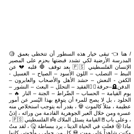
/ هنا 👈 تبقى خيار هذه السطور أن تتخطى بعمق 🧐
المدرسة الأرضية لكي تشدد قبضتها بحزم على المصير
الإنسان الفلسطيني 🇵🇸 بعد توقف 🛑 قلبه 💔 عن
النبط – التصلب – اللون الأسود – الصياح – الغسيل -
الكفن - النعش – حشد الأهل والأصحاب والعابرون –
الدفن🪦–حرقة❤‍🔥الفقيد – التحلل – البعث – النشور –
يوم القيامة – الحساب – الصِّراط – الجنة – النار 🔥 –
الخلود ، بل لا يصح للمرء أن يتوقع بهذا اليُسر عن أمور
عظيمة ، مثلاً كالموت 💀 ، بقدر أنه يتوجب استخلاص منه
عسره ومن خلال العبر الجوهرية القادمة من ورائه ، إذنً
، وعلى باب🚪القيامة يسئل الملاك 👼 الفلسطيني 🇵🇸 ،
ماذا 🤬 فعلت في الحياة الدينا ، يرد ببساطة 🤒 ، لقد متُ
وكنت شاهداً على موت 💀 كل من حولي ، وأخوتي كانوا