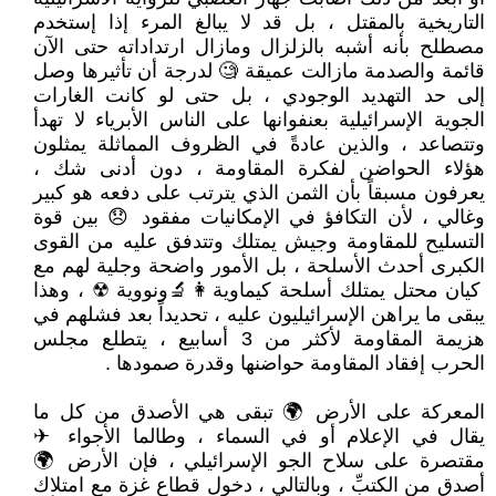
التاريخية بالمقتل ، بل قد لا يبالغ المرء إذا إستخدم
مصطلح بأنه أشبه بالزلزال ومازال ارتداداته حتى الآن
قائمة والصدمة مازالت عميقة 🧐 لدرجة أن تأثيرها وصل
إلى حد التهديد الوجودي ، بل حتى لو كانت الغارات
الجوية الإسرائيلية بعنفوانها على الناس الأبرياء لا تهدأ
وتتصاعد ، والذين عادةً في الظروف المماثلة يمثلون
هؤلاء الحواضن لفكرة المقاومة ، دون أدنى شك ،
يعرفون مسبقاً بأن الثمن الذي يترتب على دفعه هو كبير
وغالي ، لأن التكافؤ في الإمكانيات مفقود 😞 بين قوة
التسليح للمقاومة وجيش يمتلك وتتدفق عليه من القوى
الكبرى أحدث الأسلحة ، بل الأمور واضحة وجلية لهم مع
كيان محتل يمتلك أسلحة كيماوية👩‍🔬ونووية ☢ ، وهذا
يبقى ما يراهن الإسرائيليون عليه ، تحديداً بعد فشلهم في
هزيمة المقاومة لأكثر من 3 أسابيع ، يتطلع مجلس
الحرب إفقاد المقاومة حواضنها وقدرة صمودها .
المعركة على الأرض 🌍 تبقى هي الأصدق من كل ما
يقال في الإعلام أو في السماء ، وطالما الأجواء ✈
مقتصرة على سلاح الجو الإسرائيلي ، فإن الأرض 🌍
أصدق من الكتبِّ ، وبالتالي ، دخول قطاع غزة مع امتلاك