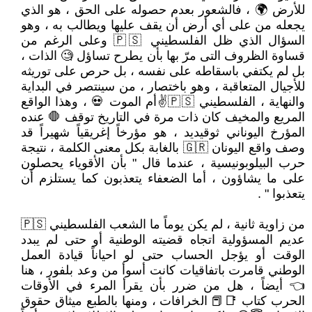
للأرض 🌍 ، فالشعور بعدم حصوله على الحق ، هو الذي
يجعله من على أي أرض أن يقف عليها ويطالب به ، وهو
السؤال الذي ظل الفلسطيني 🇵🇸 وعلى الرغم من
قساوة الظروف التى مرّ بها بأن يطرح تساؤل 🧐 الذات ،
بل لم يكتفي باسقاطه على نفسه ، بل حرص على توريثه
للأجيال المتعاقبة ، وهو باختصار ، من سينتصر في البداية
والنهاية ، الفلسطيني 🇵🇸✌أم الموت 💀 ، وهذا الواقع
المريع والمخيف كان ذات مرة في التاريخ توقف 🛑 عنده
المؤرخ اليوناني ثوقيديد ، هو مؤرخاً إغريقياً شهيراً قد
وصف واقع اليونان 🇬🇷 بالغابة بكل معنى الكلمة ، نتيجة
حرب البيلوبونيسية ، عندما قال " بأن الأقوياء يحصلون
على ما يشاؤون ، أما الضعفاء يتعذبون كما يستلزم أن
يتعذبوا " .
من زاوية ثانية ، لم يكن يوماً ما الشعب الفلسطيني 🇵🇸
عديم المسؤولية اتجاه قضيته الوطنية أو حتى لم يبدد
الوقت أو يؤجل الحساب حتى لو احياناً قيادة العمل
الوطني قامرت باتفاقيات كانت أسوأ من وعد بلفور ، هنا
👈 أيضاً ، هل من ضرر بأن يقرأ المرء في الأوقات
الحرب كتاب 📑📕 الخرافات ، ومنها بالطبع ميثاق حقوق