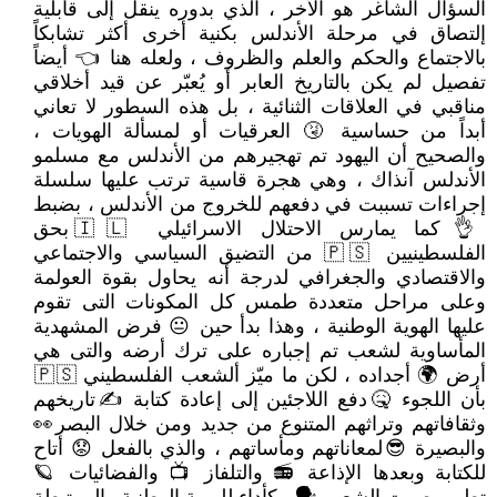
السؤال الشاغر هو الأخر ، الذي بدوره ينقل إلى قابلية
إلتصاق في مرحلة الأندلس بكنية أخرى أكثر تشابكاً
بالاجتماع والحكم والعلم والظروف ، ولعله هنا 👈 أيضاً
تفصيل لم يكن بالتاريخ العابر أو يُعبّر عن قيد أخلاقي
مناقبي في العلاقات الثنائية ، بل هذه السطور لا تعاني
أبداً من حساسية 🤧 العرقيات أو لمسألة الهويات ،
والصحيح أن اليهود تم تهجيرهم من الأندلس مع مسلمو
الأندلس آنذاك ، وهي هجرة قاسية ترتب عليها سلسلة
إجراءات تسببت في دفعهم للخروج من الأندلس ، بضبط
👌كما يمارس الاحتلال الاسرائيلي 🇮🇱 بحق
الفلسطينيين 🇵🇸 من التضيق السياسي والاجتماعي
والاقتصادي والجغرافي لدرجة أنه يحاول بقوة العولمة
وعلى مراحل متعددة طمس كل المكونات التى تقوم
عليها الهوية الوطنية ، وهذا بدأ حين 😐 فرض المشهدية
المأساوية لشعب تم إجباره على ترك أرضه والتى هي
أرض 🌍 أجداده ، لكن ما ميّز ألشعب الفلسطيني 🇵🇸
بأن اللجوء 🤒دفع اللاجئين إلى إعادة كتابة ✍تاريخهم
وثقافاتهم وتراثهم المتنوع من جديد ومن خلال البصر👀
والبصيرة 😎لمعاناتهم ومأساتهم ، والذي بالفعل 😟 أتاح
للكتابة وبعدها الإذاعة 📻 والتلفاز 📺 والفضائيات 🪐