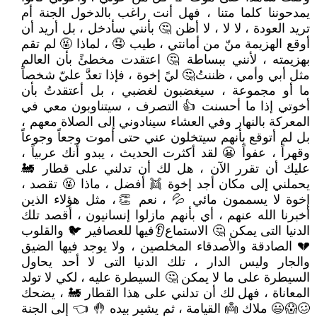
يمدحوننا كلما متنا ، فهل أنت راغب بالدخول الجنة أم
تريد العودة ، لا لا ، لا أظن 🤔 بأنني سأدخل ، بل أريد أن
أوقع الهزيمة منّ من أمانتي ، طيب 🤤 ، لماذا 🤬 لم تقم
بهزيمته ، لأنني ببساطة 🤔 اعتقدت مخطئً بأن العالم
مثل أبي وأمي ، ظننتُ🤔 ليً إخوة ، فإذا تعدَّ عليّ شخصاً
ما أو مجموعة ، سيغضبون لغضبي ، بل أعتقدتُ بأن
أخوتي إذا ما أحسنت 👍 التصرف ، سيتناوبون معي في
المعركة بالنهار وفي العشاء سينادوني إلى الصلاة معهم ،
بل لم أتوقع بأنهم سيتخلون عني حتى أموت وجعاً وجوعاً
وقهراً ، عفواً 😬 لقد أكثرت الحديث ، يبدو أنك عربياً ،
عليك أن تقرر الآن ، هل لك أن تدلني على قطار 🚂
يحملني إلى مكان أجد إخوة 👯 أفضل ، ماذا 🤬 تقصد ،
إخوة لا يسممون مائي 💦 ، نعم 👏، مثل هؤلاء الذين
أخبرنا الله عنهم ، أي بأنهم مازلوا إنسانيون ، أقصد تلك
الدنيا التى يمكن 🤔 الاستماع👂فيها للعصافير 🐦 والقلوب
💔 الصادقة والأصدقاء المخلصين ، ولا يوجد فيها الضيق
والجار وليس الدار ، تلك الدنيا التى لا أحد يحاول
السيطرة على ما لا يمكن 🤔 السيطرة عليه ، لكي لا تولد
المعاناة ، فهل لك أن تدلني على هذا القطار 🚂 ، يضحك
🥴😱😃 ملاك 👼 القيامة ، ثم يشير بيده 🤚 👈 إلى الجنة