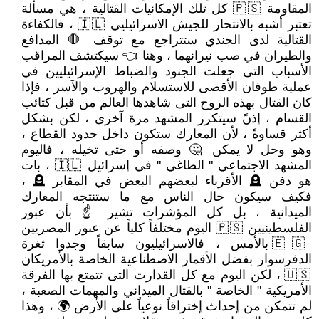
المقاومة 🇵🇸 كل تلك الإمكانيات القتالية ، هي مسألة
تعتبر أشبه بالانتحار للجيش الاسرائيليي 🇮🇱 ، فالكفاءة
القتالية لدى الجندي ستتراجع مع توقف 🛑 المدافع
والطيران في صب نيرانهما ، وهنا 👈 سيكتشف المراقب
الأسباب التى جعلت الجنود والضباط الإسرائيليين في
عملية طوفان الأقصى للاستسلام والهروب والآسر ، فإذا
كان القتال بهذه الروح التى شاهدها العالم من قبل كتائب
القسام ، إذنً سيتكرر المشهد مرة آخرى ، لكن بشكل
أكثر قساوةً ، لأن المعارك ستكون داخل حدود القطاع ،
وهو وحل لا يمكن 🤔 وصفه أو حتى تخيله ، فاليوم
المشهد الاجتماعي " الطاغي " في إسرائيل 🇮🇱 ، بات
هو دفن 🪦 الأقرباء لبعضهم البعض في المقابر 🪦 ،
فكيف سيكون حال الناس مع ما ستنتجه المعارك
الميدانية ، بل كل المؤشرات تشير ☝ بأن عبور
الفلسطينيين 🇵🇸 اليوم مختلفاً كلياً عن عبور المصريين
🇪🇬 بالأمس ، فالاسرائيليون سابقاً وجدوا ثغرة
الدفرسوار بفضل الأقمار الاصطناعية الخاصة بالأمريكان
🇺🇸 ، لكن اليوم مع كل القدارت التى تتمتع بها الفرقة
الأمريكية " الخاصة " بالقتال الميداني والمهمات الصعبة ،
لم تتمكن من إحداث إختراقاً نوعياً على الأرض 🌍 ، وهذا