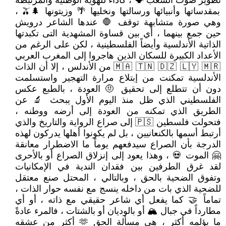
تطوير صوت الشعب 🗣 ، كأداء للهوية الوطنية والمرتبطة
بمقدساتها وأنبيائها ورسالتها ونخليها 🌴 وزيتونها 🌲🫒 ،
وهي صورة متشابهة توقف 🛑 عندها الشاعر درويش
حين جمع بينهما ، أي بين قساوة المشهدية التى تكبدتها
الذاتية الأندلسية وأيضاً الفلسطينية ، لكن على الرغم من
الأعداد الكبيرة للسكان الذين هاجروا إلى المغرب العربي
🇲🇦 🇹🇳 🇩🇿 🇱🇾 🇲🇷 من الأندلس ، إلا أن الذات
الأندلسية تمكنت من إبتلاع مرارة التهجير واستسلمت
دون أن تتطلع إلى تحقيق 🤨 العودة ، بالطبع عكس
الفلسطيني الذي ظل منذ اليوم الأول يبحث 🔬 عن
الطريق الذي تمكنه من العودة إلى أرضه ووطنه ،
فتحولت فلسطين 🇵🇸 إلى صراع الرواية والتاريخ والذي
أرتبط أسمها بالكنعانيين ، بل لم يكونوا أهلها يدركون لهذه
الدرجة بأن الصراع سيدفعهم يوماً ما الاضطرار معانقة
🤗 الموت 💀 ، وهذا يعود إلى إنزلاق الصراع أو بالأحرى
لقد غرق الطرفين بين فقدان الندية في الإمكانيات
وتفوق الضحية بالحق ، وبالتالي ، المحتل صنع معتقل
للضحية الذي بات من داخله ينسج مع نفسه حوار الذات ،
تماماً 🤝 كما يفعل أي شاعر حقيقي مع ذاته ، أو أي
مطارداً في جبال 🏔 أو بالوديان أو بالشتات ، فالمرء عادةً
ما يؤلمه أكثر ، هي مسألة الحق 🫶 أكثر من عشقه