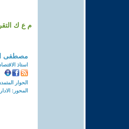
مصطفى الع
استاذ الاقتصا
الحوار المتمدن-العدد: 7771 - 23
المحور: الادار