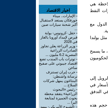
لاحظة هي
اخبار الاقتصاد
رات النفط
-
الإمارات.. ميناء
خورفكان يستعد لاستقبال
الدول مع
أكبر شحنة سيارات صين
...
ة.
-
حقل -كرونوس- بوابة
ثل بولندا
قبرص لإمداد أوروبا بالغاز
في 2028
-
وزير الزراعة يعلن تجاوز
الصادرات الزراعية
ل، ما يسمح
المصرية 6.2 مليون ...
الحكوميون
-
توترات باب المندب تضع
اقتصاد جيبوتي على صفيح
ساخن
-
حرب إيران تستنزف
ترسانة واشنطن:
لروبل إلى
البنتاغون يمهل شركات
لأسعار في
السلاح ...
-
رئيس «البحوث
في التدفق
الزراعية» يتفقد محطة
بحوث الجميزة لمتابعة
البرا ...
ن حجم هذه
-
-الشيوخ الأمريكي- يمهد