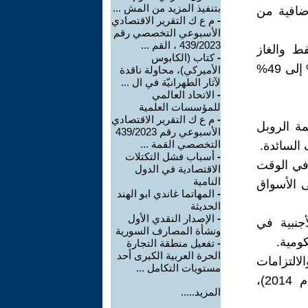
بتنفيذ المزيد من المش ...
إضافية من
-
م ع ك التقرير الاقتصادي
الأسبوعي التخصصي رقم
439/2023 ، القم ...
ط والغاز
-
كتاب (الكابوس
الروسية، تراجعًا ملحوظًا، منذ بداية عام 2023، إذ انخفضت من نحو 48% إلى 49%
الأميركي)، محاولة ناقدة
لآثار الطهرانيّة في ال ...
-
الاتحاد العالمي
للمؤسسات العلمية
-
م ع ك التقرير الاقتصادي
ة الروبل
الأسبوعي رقم 439/2023
التخصصي القمة ...
السائدة.
-
أسباب فشل التكتلات
وفي الوقت
الاقتصادية في الدول
النامية
 الأسواق
-
المهاتما غاندي ابو الهند
الحديثة
-
الإصدار النقدي الأول
أجنبية في
ونشأة المصارف السورية
ومية.
-
تفعيل منطقة التجارة
الحرة العربية الكبرى أحد
لالتزامات
مستويات التكامل ...
الأجنبية للشركات الروسية (رغم أنها كانت محدودة منذ عقوبات عام 2014)،
المزيد.....