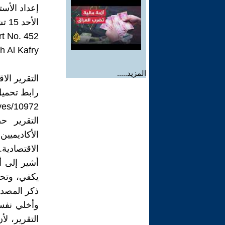
إعداد الأست
الأحد 15 تشرين الأول، 2023 15 October
t No. 452
h Al Kafry
المزيد.....
التقرير الا
رابط تحميل
ives/10972
التقرير ح
الأكاديميي
الاقتصادية.
أشير إلى أ
يكفي، وتحت
ذكر المصدر
وأخلي نفس
التقرير، ل