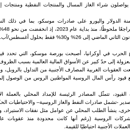
 يواصلون شراء الغاز المسال والمنتجات النفطية ومنتجات 
ة الدولار واليورو على صادرات موسكو، بما في ذلك النف
ي الماضي إلى 26% و30% فقط بحلول أغسطس/آب.
ع الحرب في أوكرانيا، أصبحت بورصة موسكو، التي تحدد قيم
زولة إلى حدّ كبير عن الأسواق المالية العالمية بسبب الظروف 
عت العقوبات الغربية المصارف الأجنبية من التداول بالروبل، 
 قيود رأس المال الروسية المواطنين الروس من الوصول إلى
 القيود، تتمثّل المصادر الرئيسة للإمداد المحلي بالعملة ال
صدير -تشمل صادرات النفط والغاز الروسية– والاحتياطيات الحك
خرى، ينشأ الطلب المحلي عن عوامل مثل نفقات الاستيراد، وا
عملات الأجنبية احتياطيًا للقيمة.