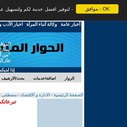
موافق - OK
لتوفير افضل خدمة لكم ولتسهيل عملي
أخبار عامة
-
وكالة أنباء المرأة
-
اخبار الأدب و
الموقع
يسارية
"من أج
حاز ال
إذا لديك
الزوار
اضافة/خدمات
بحث/الارشيف
الصفحة الرئيسية
-
الادارة و الاقتصاد
-
مصطفى الع
تبرعاتكم