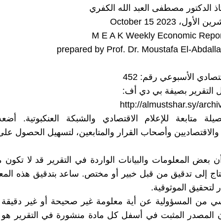
اذ الدكتور مصطفى العبد الله الكفري
M E A K Weekly Economic Repor
prepared by Prof. Dr. Moustafa El-Abdalla
قتصادي الأسبوعي رقم: 452
 التقرير بصيفة بي دي أف:
http://almustshar.sy/arch
صيلة متابعة للإعلام الاقتصادي والشبكة العنكبوتية. أض
ن والاقتصاديين وأصحاب القرار والمتابعين، لتسهيل الحصول على
ن بعض المعلومات والبيانات الواردة في التقرير قد لا تكون م
اج إلى تدقيق من قبل خبير أو مختص. ساعد بتدقيق هذه الم
 لتحقيق الموثوقية.
ي من المسؤولية عن أية معلومة غير صحيحة أو غير دقيقة 
أن المصدر المثبت في أسفل كل مادة منشورة في التقرير هو