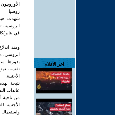
الأوروبيون
روسيا
شهدت هيمن
في يناير/كانون الثان
ومنذ اندلا
الروسي، مع
بدورها، من
اخر الافلام
نفسه، تمنع
الأجنبية.
نتيجة لهذه
عائدات الت
من ناحية أ
واستعمال ال