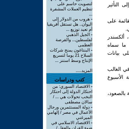
لتصويت حاسم على
ى التأثير
تنظيم العملات المشفرة
...
-
هروب من الدولار إلى
قائمة على
اليوان.. هل تستقل أفريقيا
.
أم تعيد توزيع ...
-
الجيل الذهبي
 ألكسندر
لفلسطين... والفرصة
 ما سماه
العظمى
-
البنتاغون يمنح شركات
ى بيانات
السلاح 21 يوما لتسريع
الإنتاج وسط استنز ...
في الغالب
المزيد.....
 الأسبوع
كتب ودراسات
-
الاقتصاد السوري: من
احتكار الدولة إلى احتكار
 بالصعود،
النخب تحولات هي ... /
سالان مصطفى
-
دولة المستثمرين ورجال
الأعمال في مصر / إلهامي
الميرغني
-
الاقتصاد الاسلامي في
ضوء القران والعقل /