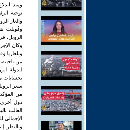
ومنذ اندل
توجيه الرئ
والغاز الروس
وقُوبلت ه
الروبل، في
وكان الإجرا
وبلغاريا وفن
من ناحيته، 
للدولة الر
بحسابات مز
سعر الروب
من المؤكد 
دول أخرى ب
الغالب بال
الإجمالي للع
وبالنظر إلى