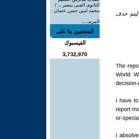
الثانوى الفنى بمصر ... /
محمد امين حسن عثمان
 ليتم حذف
المزيد.....
المعجبين بنا على
الفيسبوك
3,732,970
The repo
World Wi
decisio
I have to
report m
or-specia
I absolve