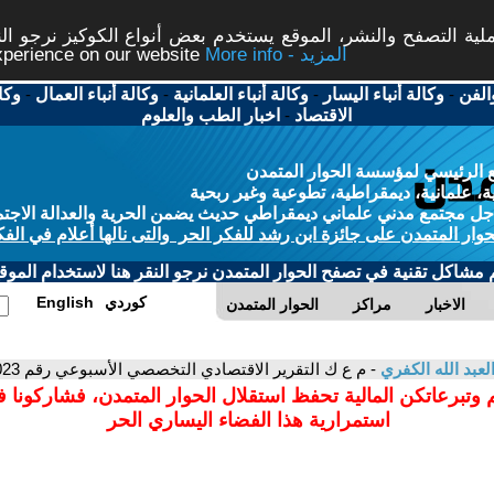
ة التصفح والنشر، الموقع يستخدم بعض أنواع الكوكيز نرجو النق
More info - المزيد
experience on our website
الفن
-
وكالة أنباء اليسار
-
وكالة أنباء العلمانية
-
وكالة أنباء العمال
-
وكا
الاقتصاد
-
اخبار الطب والعلوم
 الرئيسي لمؤسسة الحوار المتمدن
، علمانية، ديمقراطية، تطوعية وغير ربحية
ل مجتمع مدني علماني ديمقراطي حديث يضمن الحرية والعدالة الاجتم
حوار المتمدن على جائزة ابن رشد للفكر الحر والتى نالها أعلام في الفك
م مشاكل تقنية في تصفح الحوار المتمدن نرجو النقر هنا لاستخدام الموقع
كوردي
English
الاخبار
مراكز
الحوار المتمدن
بد الله الكفري
- م ع ك التقرير الاقتصادي التخصصي الأسبوعي رقم 452/2023 ، الغاز الطبيعي والاقتصاد العالمي
 وتبرعاتكن المالية تحفظ استقلال الحوار المتمدن، فشاركونا 
استمرارية هذا الفضاء اليساري الحر