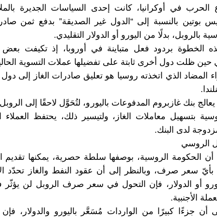
اع الحرب في أوكرانيا، كانت إحدى السياسات الجديرة بالم
يس بوتين بالنسبة إلى “الدول غير الصديقة” بدفع ثمن صاد
ية بالروبل، بدلًا من اليورو أو الدولار التقليدي.
ذه الخطوة بردود فعل متباينة في أوروبا، إذ تكيفت بعض 
 حين ظلت دول أخرى ثابتة على تفضيلها عملات التسوية الحالي
ء المضاد الذي اتخذته روسيا هو تعليق صادرات الغاز إلى دول م
لندا.
يعالج بنك غازبروم المدفوعات باليورو، لتُحَوَّل لاحقًا إلى الروب
وسية بتسهيل معاملات الغاز، ولتيسير ذلك، يحتفظ العملاء 
دوجة لدى البنك.
ل الروسي
أن الحكومة الروسية، بوصفها سلطة حصرية، يمكنها تقديم ا
أيّ سعر صرف، وبالنظر إلى أن عقود النفط والغاز تحدّد ا
يورو أو الدولار، فإن التحول في سعر صرف الروبل لن يؤثّر 
ملة الأجنبية.
 أن جزءًا كبيرًا من الواردات مُسَعَّر باليورو والدولار، فإ