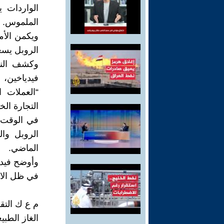
الواردات ي
الملموس.
ويكمن الأم
الروبل يسع
وكشف النا
فيدياخين،
“العملات 
التجارة الخ
في الوقت ا
الروبل وا
الماضي.
وأوضح فيدي
في ظل الات
م ع ك التقر
الغاز الطبي