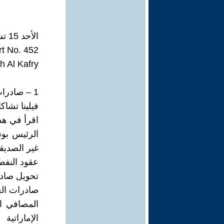
الأحد 15 تشرين الأول، 2023 15 October
t No. 452
h Al Kafry
1 – صادرات النفط والغاز الروسية تتحرر من هيمنة الدولار واليورو (مقال)
فيلينا تشاكارو
اقرأ في هذا
الرئيس بوت
غير الصديق
عقود النفط 
تحويل صادر
صادرات الغاز ا
المصافي ال
الإماراتية