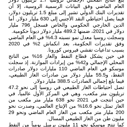
بلغ الناتج المحلي الإجمالي لروسيا 1.7 تريليون دولار
العام الماضي وفق البيانات الرسمية الروسية، إلا أن
تقديرات البنك الدولي تشير إلى مبلغ 1.5 تريليون دولار،
فيما يصل احتياطي النقد الأجنبي إلى 630 مليار دولار. أما
الدين الخارجي الحكومي والخاص فسجل 796 مليار
دولار في 2021، ضمنها 489.2 مليار دولار ديوناً حكومية.
وسجلت روسيا معدل نمو نسبته 4.3% في العام الماضي
وفق تقديرات الحكومة، بعد انكماش 2% في 2020
بسبب تداعيات تفشي فيروس كورونا.
في حين يشكل قطاع النفط والغاز 16% من الناتج
المحلي الإجمالي و42% من إيرادات الموازنة. إذ سجلت
موسكو في العام الماضي 110 مليارات دولار صادرات
النفط، و55.5 مليار دولار من صادرات الغاز الطبيعي،
فيما بلغ إجمالي الصادرات 388.5 مليار دولار.
تصل احتياطات الغاز الطبيعي في روسيا إلى نحو 47.2
تريليون متر مكعب، وهي في المركز الأول عالمياً، في
حين أنتجت في 2021 نحو 638 مليار متر مكعب من
الغاز تمثل نحو 16.6% من الإنتاج العالمي، وصدرت نحو
200 مليار متر مكعب من الغاز العام الماضي ونحو 29
مليون طن من الغاز الطبيعي المسال.
كما تنتج موسكو نحو 11 مليون برميل يومياً من النفط