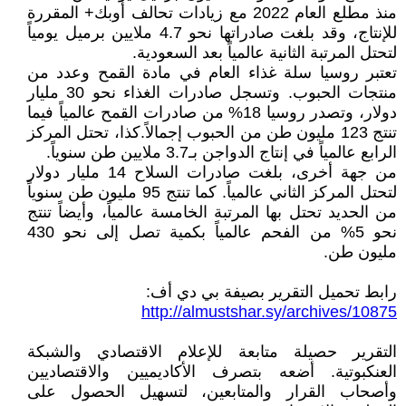
منذ مطلع العام 2022 مع زيادات تحالف أوبك+ المقررة
للإنتاج، وقد بلغت صادراتها نحو 4.7 ملايين برميل يومياً
لتحتل المرتبة الثانية عالمياً بعد السعودية.
تعتبر روسيا سلة غذاء العام في مادة القمح وعدد من
منتجات الحبوب. وتسجل صادرات الغذاء نحو 30 مليار
دولار، وتصدر روسيا 18% من صادرات القمح عالمياً فيما
تنتج 123 مليون طن من الحبوب إجمالاً.كذا، تحتل المركز
الرابع عالمياً في إنتاج الدواجن بـ3.7 ملايين طن سنوياً.
من جهة أخرى، بلغت صادرات السلاح 14 مليار دولار
لتحتل المركز الثاني عالمياً. كما تنتج 95 مليون طن سنوياً
من الحديد تحتل بها المرتبة الخامسة عالمياً، وأيضاً تنتج
نحو 5% من الفحم عالمياً بكمية تصل إلى نحو 430
مليون طن.
رابط تحميل التقرير بصيفة بي دي أف:
http://almustshar.sy/archives/10875
التقرير حصيلة متابعة للإعلام الاقتصادي والشبكة
العنكبوتية. أضعه بتصرف الأكاديميين والاقتصاديين
وأصحاب القرار والمتابعين، لتسهيل الحصول على