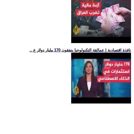
.. نافذة اقتصادية | عمالقة التكنولوجيا ينفقون 170 مليار دولار ع