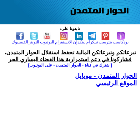
تابعونا على:
بودكاست
بنترست
تيلكرام
لينكدإن
الانستغرام
اليوتيوب
التويتر
الفيسبوك
تبرعاتكم وتبرعاتكن المالية تحفظ استقلال الحوار المتمدن،
فشاركونا في دعم استمرارية هذا الفضاء اليساري الحر
[اشترك في قناة ‫«الحوار المتمدن» على اليوتيوب]
الحوار المتمدن - موبايل
الموقع الرئيسي