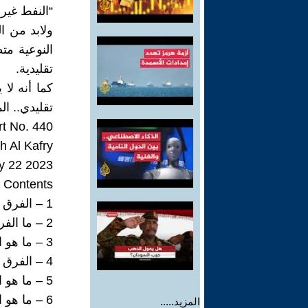
“النفط غير 
ولابد من ا
النوعية مت
تقليدية.
كما أنه لا 
تقليدي.. ال
t No. 440
h Al Kafry
2023 22 July
Contents
1 – الفرق بين النفط التقليدي والنفط غير التقليدي. 5
2 – ما الفرق بين الصخر النفطي والنفط الصخري؟ 7
3 – ما هو التكرير؟ 10
4 – الفرق بين الاحتياطيات النفطية والمخزون. 12
5 – ما هو الغاز المسال؟ 14
6 – ما هو البنزين (الغازولين)؟ 17
المزيد.....