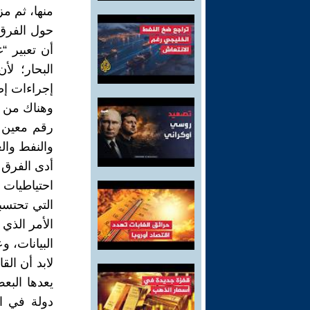
منها، ثم م
حول الفرق 
أن تعبير “
البحار؛ ل
إجراءات إض
وهناك من ك
رقم معين ف
والنفط وال
أدى الفرق ب
الأمر الذي 
البيانات، 
لابد أن ال
يعدها البعض
دولة في ال