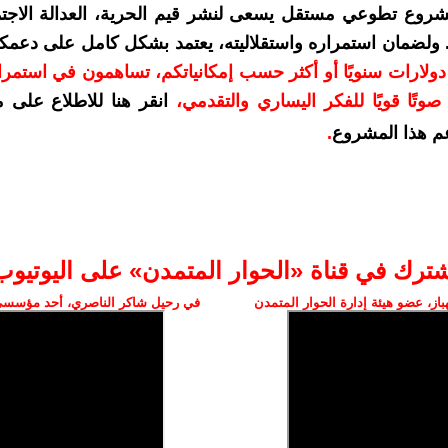
شروع تطوعي مستقل يسعى لنشر قيم الحرية، العدالة الاجتم
. ولضمان استمراره واستقلاليته، يعتمد بشكل كامل على دعمك
دعمكم بمبلغ 10 دولارات سنويًا أو أكثر حسب إمكانياتكم، تساهمون في استم
وتًا قويًا للفكر اليساري والتقدمي
،
انقر هنا للاطلاع على 
م هذا المشروع
.
شترك في قناة «الحوار المتمدن» على اليوتيوب
ز، عضو هيئة إدارة الحوار المتمدن
في رحيل شاكر الناصري، أحد مؤسسي 