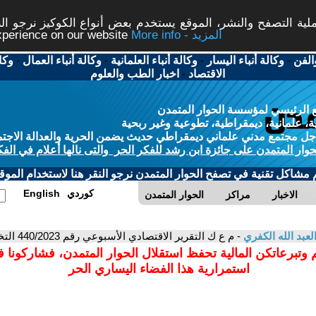
ة التصفح والنشر، الموقع يستخدم بعض أنواع الكوكيز نرجو النق
More info - المزيد
experience on our website
الفن
-
وكالة أنباء اليسار
-
وكالة أنباء العلمانية
-
وكالة أنباء العمال
-
وكا
الاقتصاد
-
اخبار الطب والعلوم
 الرئيسي لمؤسسة الحوار المتمدن
، علمانية، ديمقراطية، تطوعية وغير ربحية
ل مجتمع مدني علماني ديمقراطي حديث يضمن الحرية والعدالة الاجتم
حوار المتمدن على جائزة ابن رشد للفكر الحر والتى نالها أعلام في الفك
م مشاكل تقنية في تصفح الحوار المتمدن نرجو النقر هنا لاستخدام الموقع
كوردي
English
الاخبار
مراكز
الحوار المتمدن
بد الله الكفري
- م ع ك التقرير الاقتصادي الأسبوعي رقم 440/2023 التخصصي، مفاهيم الطاقة
 وتبرعاتكن المالية تحفظ استقلال الحوار المتمدن، فشاركونا 
استمرارية هذا الفضاء اليساري الحر