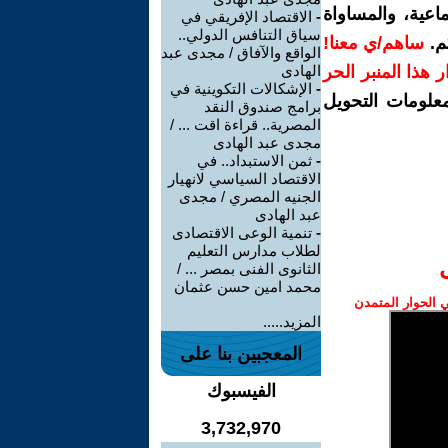
اعية، والمساواة
-
الاقتصاد الإفريقي في
سياق التنافس الدولي..
م.
ساهم/ي معنا!
الواقع والآفاق / مجدى عبد
رار هذا المنبر الحر
الهادى
-
الإشكالات التكوينية في
معلومات التحويل
برامج صندوق النقد
المصرية.. قراءة اقت ... /
مجدى عبد الهادى
-
ثمن الاستبداد.. في
الاقتصاد السياسي لانهيار
الجنيه المصري / مجدى
عبد الهادى
-
تنمية الوعى الاقتصادى
لطلاب مدارس التعليم
الثانوى الفنى بمصر ... /
محمد امين حسن عثمان
الحوار المتمدن
المزيد.....
المعجبين بنا على
الفيسبوك
3,732,970