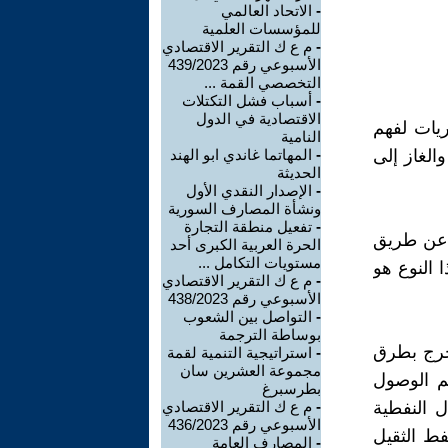
-
الاتحاد العالمي
للمؤسسات العلمية
-
م ع ك التقرير الاقتصادي
الأسبوعي رقم 439/2023
التخصصي القمة ...
-
أسباب فشل التكتلات
الاقتصادية في الدول
ريات لفهم
النامية
الغاز إلى
-
المهاتما غاندي ابو الهند
الحديثة
-
الإصدار النقدي الأول
ونشأة المصارف السورية
-
تفعيل منطقة التجارة
، عن طريق
الحرة العربية الكبرى أحد
مستويات التكامل ...
 النوع هو
-
م ع ك التقرير الاقتصادي
الأسبوعي رقم 438/2023
-
التواصل بين الشعوب
بوساطة الترجمة
تخرج بطرق
-
استراتيجية التنمية لقمة
مجموعة العشرين سان
تم الوصول
بطرسبرغ
ل النفطية
-
م ع ك التقرير الاقتصادي
الأسبوعي رقم 436/2023
فط الثقيل
-
المصارف العامة