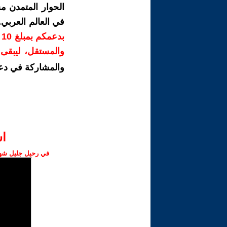
الحوار المتمدن م
في العالم العربي
ب
والمستقل، ليبقى ص
والمشاركة في دع
ا‫
في رحيل جليل شهبا