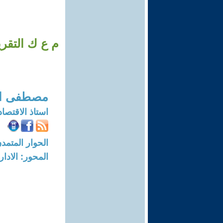
مصطفى الع
استاذ الاقتصا
الحوار المتمدن-العدد: 7713 - 23
المحور: الادار