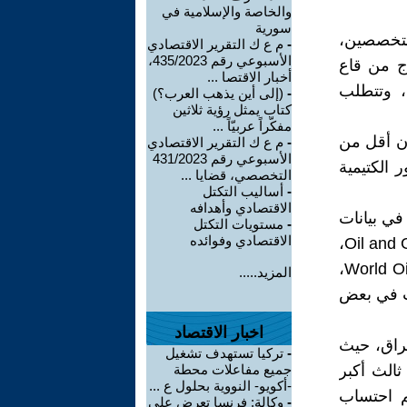
والخاصة والإسلامية في
سورية
لمتخصصين،
-
م ع ك التقرير الاقتصادي
الأسبوعي رقم 435/2023،
رج من قاع
أخبار الاقتصا ...
، وتتطلب
-
(إلى أين يذهب العرب؟)
كتاب يمثل رؤية ثلاثين
مفكّراً عربيّاً ...
ان أقل من
-
م ع ك التقرير الاقتصادي
الأسبوعي رقم 431/2023
الكتيمية
التخصصي، قضايا ...
-
أساليب التكتل
الاقتصادي وأهدافه
في بيانات
-
مستويات التكتل
الاقتصادي وفوائده
احتياطيات النفط العالمية؛ لأن هناك بعض الهيئات، مثل مجلة Oil and Gas Journal،
التي تحتسبه ضمن الاحتياطيات، بينما لا تحتسبه هيئات أخرى مثل مجلة World Oil،
المزيد.....
ات في بعض
اخبار الاقتصاد
عراق، حيث
-
تركيا تستهدف تشغيل
ثالث أكبر
جميع مفاعلات محطة
-أكويو- النووية بحلول ع ...
تم احتساب
-
وكالة: فرنسا تعرض على