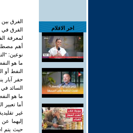
الفرق بين ا
اخر الافلام
الفرق في 
لمعرفة الف
أهم مصطلحا
نوعين: “الت
ما هو النفط
النفط أو ا
حفر آبار ي
السائد في أ
ما هو النفط
أما تعبير ا
غير تقليدي
إليهما عن 
حيث يتم اس