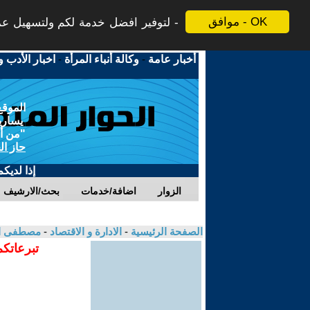
موافق - OK
لتوفير افضل خدمة لكم ولتسهيل عملي
أخبار عامة
-
وكالة أنباء المرأة
-
اخبار الأدب و
الموقع
يسارية
"من أج
حاز ال
إذا لديك
الزوار
اضافة/خدمات
بحث/الارشيف
الصفحة الرئيسية
-
الادارة و الاقتصاد
-
مصطفى الع
تبرعاتكم