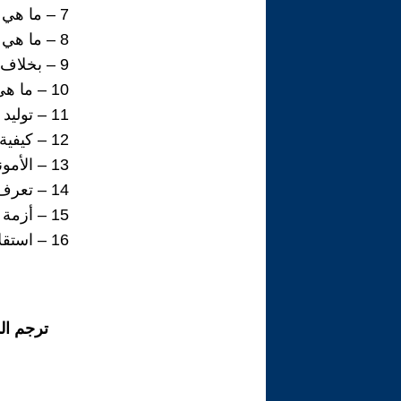
7 – ما هي سلة أسعار أوبك؟ 19
8 – ما هي أنواع النفط.. ولماذا يختلف “الصخري” الأميركي عن غيره؟ (صوت) 21
9 – بخلاف برنت وغرب تكساس الوسيط.. ما أبرز أنواع النفوط عالميًا وعربيًا؟ 24
10 – ما هي الطاقة النووية؟ 29
11 – توليد الكهرباء من الماء.. تقنيات بسيطة تحمي العالم من آثار تغير المناخ. 32
12 – كيفية إنتاج الهيدروجين وتاريخ اكتشافه 39
13 – الأمونيا الخضراء.. العصا السحرية في تحول الطاقة 44
14 – تعرف على أبرز 5 حقائق بشأن النفط. 54
15 – أزمة الطاقة 57
16 – استقلال الطاقة 59
ترجم ال