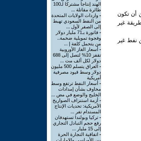
الهند إنتاجا مشتركا لـ100
طائرة مقاتلة ...
ن أن تكون
-
واردات الولايات المتحدة
من النفط السعودي تهبط
ريقة غير
إلى الصفر لأول ...
-
فاتورة بـ71 مليار دولار
وفجوة تمويلية ضخمة..
ن نفط غير
من يتحمل كلفة إ ...
-
أسعار الغاز الأوروبية
تقفز 10% لتصل إلى 688
دولار لكل ألف مت ...
-
العراق يتسلم 500 مليون
دولار وسط قيود مصرفية
أمريكية
-
أسعار النفط ترتفع وسط
مخاوف بشأن إمدادات
الخليج والوضع في مض ...
-
أزمة استنزاف الصواريخ
الأمريكية: تحديات الإنتاج
المستدام تفر ...
-
تركيا وبولندا تستهدفان
رفع حجم التبادل التجاري
إلى 15 مليار ...
-
اتفاقية التجارة الحرة
بين الأوراسي والإمارات