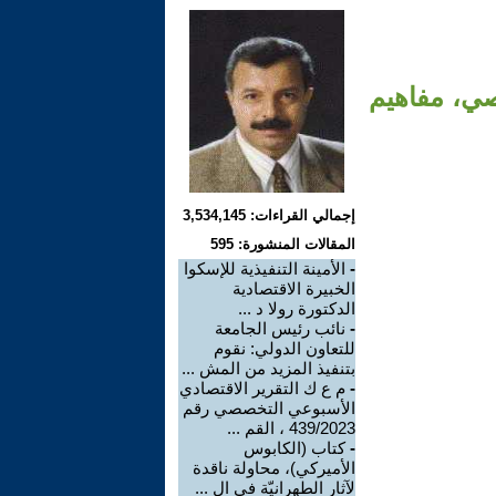
الأسبوعي رقم 440/2023 التخصصي، مفاهيم
إجمالي القراءات: 3,534,145
المقالات المنشورة: 595
-
الأمينة التنفيذية للإسكوا
الخبيرة الاقتصادية
الدكتورة رولا د ...
-
نائب رئيس الجامعة
للتعاون الدولي: نقوم
بتنفيذ المزيد من المش ...
-
م ع ك التقرير الاقتصادي
الأسبوعي التخصصي رقم
439/2023 ، القم ...
-
كتاب (الكابوس
الأميركي)، محاولة ناقدة
لآثار الطهرانيّة في ال ...