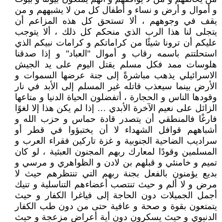
و أموال و أرض و نساء و أطفال كل من لا يشبههم و من
يقف في وجوههم ، ألا تستحق كل هذه المزاعم أن
يتجلى لنا هذا الرب الذي منحكم كل ذلك ، ألا يتوجب
عليكم أن ترونا شيئًا من كراماتكم و كرامات نبيكم الذي
استحلتتم باسمه رقاب و أموال "العباد" و إذا صدقنا
هلوسات ممد فكل مسلم يقتل اليوم على يد الجيش
الاسرائيلي يذهب مباشرةً إلى جنة عرضها السموات و
الأرض بينما سيعذب قاتله غير المسلم إلى الأبد في نار
وقودها الناس و الحجارة ، أتفضلون الحياة الدنيا و متاعها
الزائل على نعيم الآخرة الأبدي … إذا لم يكن هذا إلا لغوًا
فارغًا فالمنطقي أن يتصدر قادة حماس و حزب الله و
أشباههم قوافل الشهداء لا أن يختبؤوا في قطر أو
سراديب الضاحية الجنوبية و غزة تاركين فقراء العرب و
المسلمين وقودًا لمعارك ربهم المجنون العبثية ، لو كان
تميم و خامنئي و قبلهم بن لادن و الظواهري و مرسي و
بديع يؤمنون بالفعل بجنة ربهم التي تنتظرهم حيث لا
مرض و لا ألم و حيث تنتصب أعضاءهم التناسلية و تنيك
أجمل الجميلات دون الحاجة إلى فياغرا الكفار و حيث
يتمتعون بقوة و صحة و عافية حتى من دون طب الكفار
الدنيوي و حيث يسكرون دون أية أعراض مزعجة و حيث