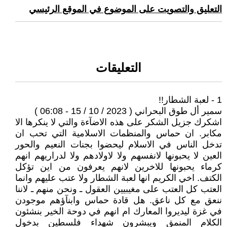
التعليق والتصويت على الموضوع في الموقع الرئيسي
التعليقات
1 - لعبة الشطار!!
سمير أل طوق البحراني ( 2023 / 10 / 15 - 06:08 )
اشكرك جزيل الشكر على هذه الاضآءة والتي لا ينكرها الا
مكابر. ان حماس والمنظمات الاسلامية التي تحب ان
تدخل الناس في الاسلام ليحضوا بجنات النعيم والحور
العين لا يحبونها لانفسهم ولا لاولادهم ولا لدراريهم انهم
كرماء يحبونها للاخرين لانهم يعرفون من اين تؤكل
الكتف. اخي الكريم انها لعبة الشطار ولا عتب عليهم وانما
العتب كل العتب على مغيبيين العقول ـ ونحن منهم ـ لاننا
ننعق مع كل ناعق. هل قادة حماس وابنآؤهم موجودن
في غزة ليديروا المعارك ام انهم في دوحة الخير بنشئون
الكلام المنمق ويبشرون شهداء فلسطين بدخول