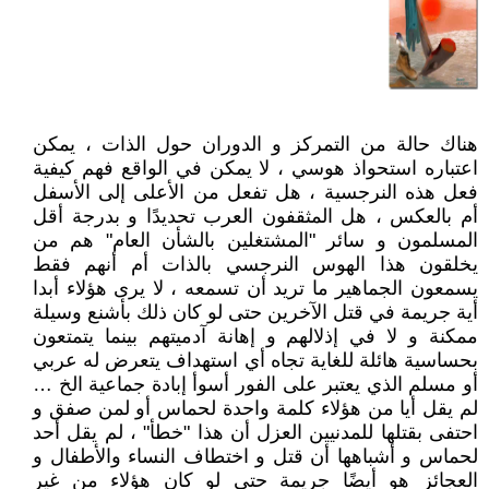
هناك حالة من التمركز و الدوران حول الذات ، يمكن
اعتباره استحواذ هوسي ، لا يمكن في الواقع فهم كيفية
فعل هذه النرجسية ، هل تفعل من الأعلى إلى الأسفل
أم بالعكس ، هل المثقفون العرب تحديدًا و بدرجة أقل
المسلمون و سائر "المشتغلين بالشأن العام" هم من
يخلقون هذا الهوس النرجسي بالذات أم أنهم فقط
يسمعون الجماهير ما تريد أن تسمعه ، لا يرى هؤلاء أبدا
أية جريمة في قتل الآخرين حتى لو كان ذلك بأشنع وسيلة
ممكنة و لا في إذلالهم و إهانة آدميتهم بينما يتمتعون
بحساسية هائلة للغاية تجاه أي استهداف يتعرض له عربي
أو مسلم الذي يعتبر على الفور أسوأ إبادة جماعية الخ …
لم يقل أيا من هؤلاء كلمة واحدة لحماس أو لمن صفق و
احتفى بقتلها للمدنيين العزل أن هذا "خطأ" ، لم يقل أحد
لحماس و أشباهها أن قتل و اختطاف النساء والأطفال و
العجائز هو أيضًا جريمة حتى لو كان هؤلاء من غير