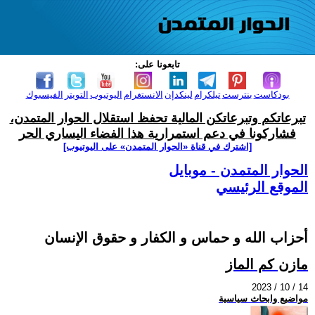
تابعونا على:
بودكاست
بنترست
تيلكرام
لينكدإن
الانستغرام
اليوتيوب
التويتر
الفيسبوك
تبرعاتكم وتبرعاتكن المالية تحفظ استقلال الحوار المتمدن،
فشاركونا في دعم استمرارية هذا الفضاء اليساري الحر
[اشترك في قناة ‫«الحوار المتمدن» على اليوتيوب]
الحوار المتمدن - موبايل
الموقع الرئيسي
أحزاب الله و حماس و الكفار و حقوق الإنسان
مازن كم الماز
2023 / 10 / 14
مواضيع وابحاث سياسية