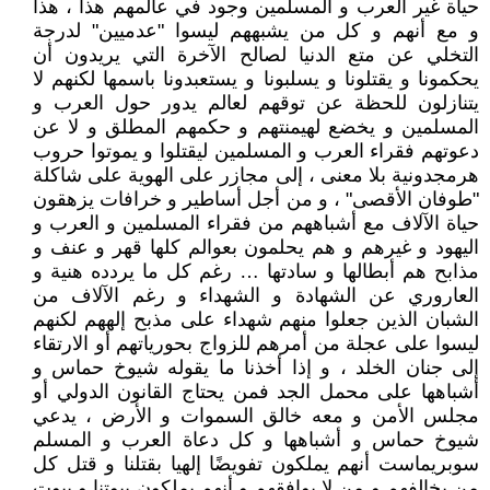
حياة غير العرب و المسلمين وجود في عالمهم هذا ، هذا
و مع أنهم و كل من يشبههم ليسوا "عدميين" لدرجة
التخلي عن متع الدنيا لصالح الآخرة التي يريدون أن
يحكمونا و يقتلونا و يسلبونا و يستعبدونا باسمها لكنهم لا
يتنازلون للحظة عن توقهم لعالم يدور حول العرب و
المسلمين و يخضع لهيمنتهم و حكمهم المطلق و لا عن
دعوتهم فقراء العرب و المسلمين ليقتلوا و يموتوا حروب
هرمجدونية بلا معنى ، إلى مجازر على الهوية على شاكلة
"طوفان الأقصى" ، و من أجل أساطير و خرافات يزهقون
حياة الآلاف مع أشباههم من فقراء المسلمين و العرب و
اليهود و غيرهم و هم يحلمون بعوالم كلها قهر و عنف و
مذابح هم أبطالها و سادتها … رغم كل ما يردده هنية و
العاروري عن الشهادة و الشهداء و رغم الآلاف من
الشبان الذين جعلوا منهم شهداء على مذبح إلههم لكنهم
ليسوا على عجلة من أمرهم للزواج بحورياتهم أو الارتقاء
إلى جنان الخلد ، و إذا أخذنا ما يقوله شيوخ حماس و
أشباهها على محمل الجد فمن يحتاج القانون الدولي أو
مجلس الأمن و معه خالق السموات و الأرض ، يدعي
شيوخ حماس و أشباهها و كل دعاة العرب و المسلم
سوبريماست أنهم يملكون تفويضًا إلهيا بقتلنا و قتل كل
من يخالفهم و من لا يوافقهم و أنهم يملكون بيوتنا و بيوت