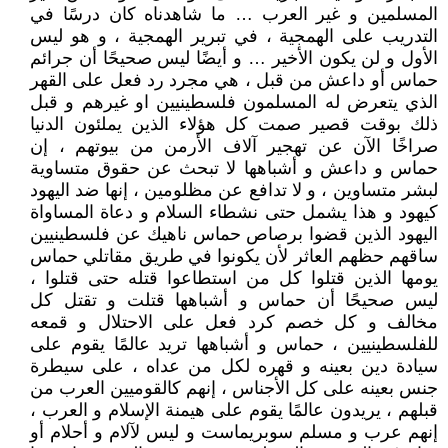
المسلمين و غير العرب … ما شاهدناه كان درسًا في
التدريب على الهمجية ، في تبرير الهمجية ، و هو ليس
الأول و لن يكون الأخير … و أيضًا ليس صحيحًا أن جرائم
حماس أو داعش من قبل ، هي مجرد رد فعل على القهر
الذي يتعرض له المسلمون فلسطينيين او غيرهم و قبل
ذلك بوقت قصير صمت كل هؤلاء الذين يملئون الدنيا
صراخًا الآن عن تهجير آلاف الأرمن من بيوتهم ، إن
حماس و داعش و أشباهها لا تبحث عن حقوق متساوية
لبشر متساوين ، و لا تدافع عن مظلومين ، إنها ضد اليهود
كيهود و هذا يشمل حتى نشطاء السلام و دعاة المساواة
اليهود الذين قضوا برصاص حماس ناهيك عن فلسطينيين
ساقهم حظهم العاثر لأن يكونوا في طريق مقاتلي حماس
يومها الذين قتلوا كل من استطاعوا قتله حتى قتلوا ،
ليس صحيحًا أن حماس و أشباهها قتلت و تقتل كل
مخالف و كل خصم كرد فعل على الاحتلال و قمعه
للفلسطينيين ، حماس و أشباهها تريد عالمًا يقوم على
سيادة دين بعينه و قهره لكل من عداه ، على سيطرة
جنس بعينه على كل الأجناس ، إنهم كالقوميين العرب من
قبلهم ، يريدون عالمًا يقوم على هيمنة الإسلام و العرب ،
إنهم عرب و مسلم سوبريماست و ليس لآلام و أحلام أو