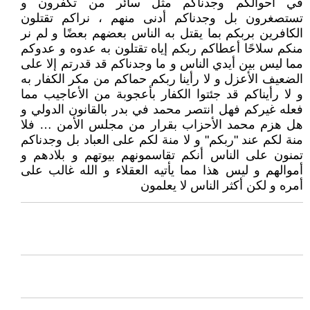
في أحوالكم وجدناكم مثل سائر من تكفرون و
تستصغرون بل وجدناكم أدنى منهم ، نراكم تقتلون
الكافرين بربكم بما يقتل به الناس بعضهم بعضًا و لم نر
منكم سلاحًا أعطاكم ربكم إياه تقتلون به عدوه و عدوكم
مما ليس بين أيدي الناس و ما وجدناكم قد قدرتم إلا على
الضعيف الأعزل و لا رأينا ربكم حماكم من مكر الكفار به
و لا رأيناكم قد جئتوا الكفار بأعجوبة من الأعاجيب مما
فعله غيركم فهل انتصر محمد في بدر بالقانون الدولي و
هل هزم محمد الأحزاب بقرار من مجلس الأمن … فلا
منة لكم عند "ربكم" و لا منة لكم على العباد بل وجدناكم
تمنون على الناس أنكم تقاسمونهم بيوتهم و بلادهم و
أموالهم و ليس هذا مما يأتيه العقلاء و الله غالب على
أمره و لكن أكثر الناس لا يعلمون