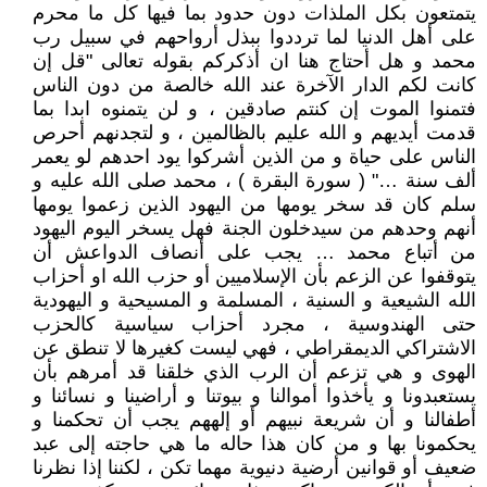
يتمتعون بكل الملذات دون حدود بما فيها كل ما محرم
على أهل الدنيا لما ترددوا ببذل أرواحهم في سبيل رب
محمد و هل أحتاج هنا ان أذكركم بقوله تعالى "قل إن
كانت لكم الدار الآخرة عند الله خالصة من دون الناس
فتمنوا الموت إن كنتم صادقين ، و لن يتمنوه ابدا بما
قدمت أيديهم و الله عليم بالظالمين ، و لتجدنهم أحرص
الناس على حياة و من الذين أشركوا يود احدهم لو يعمر
ألف سنة …" ( سورة البقرة ) ، محمد صلى الله عليه و
سلم كان قد سخر يومها من اليهود الذين زعموا يومها
أنهم وحدهم من سيدخلون الجنة فهل يسخر اليوم اليهود
من أتباع محمد … يجب على أنصاف الدواعش أن
يتوقفوا عن الزعم بأن الإسلاميين أو حزب الله او أحزاب
الله الشيعية و السنية ، المسلمة و المسيحية و اليهودية
حتى الهندوسية ، مجرد أحزاب سياسية كالحزب
الاشتراكي الديمقراطي ، فهي ليست كغيرها لا تنطق عن
الهوى و هي تزعم أن الرب الذي خلقنا قد أمرهم بأن
يستعبدونا و يأخذوا أموالنا و بيوتنا و أراضينا و نسائنا و
أطفالنا و أن شريعة نبيهم أو إلههم يجب أن تحكمنا و
يحكمونا بها و من كان هذا حاله ما هي حاجته إلى عبد
ضعيف أو قوانين أرضية دنيوية مهما تكن ، لكننا إذا نظرنا