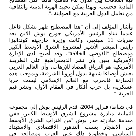
فيه العلاقات بين الدول بناء تعاقديا قائما على المصالح
المادية فحسب، وبهذا يمكن تحييد الهوية الدينية والثقافية
من تعامل الدول العربية مع الصهاينة..".
وأشار المؤلف إلى أن "هذا المصطلح ظهر بشكل فاعل
عندما تبناه الرئيس الأمريكي جورج بوش الابن بعد
ضربات 11 سبتمبر، وكانت وزيرة خارجيته كونداليزا
رايس المبشر الأشهر لمشروع الشرق الأوسط الكبير
ومصطلح "الفوضى الخلاقة"، وقد أصبح لدى الإدارة
الأمريكية يقين بأن نشر الديمقراطية على الطريقة
الأمريكية هو الترياق المضاد للإرهاب، وأن العالم العربي
يعيش أوضاعا شبيهة بدول أوروبا الشرقية، وبموجب هذه
المقارنة فالحرب مع العالم الإسلامي ليست حربا
عسكرية، بل حرب أفكار في المقام الأول، ونشر قيم
الحرية..".
في شباط/ فبراير 2004، قدم الرئيس بوش إلى مجموعة
الثمانية مبادرة مشروع الشرق الأوسط الكبير، ففي
مقدمة مبادرته حذر بوش "من اقتراب الشرق الأوسط
من الانفجار بسبب التدهور الاقتصادي والاستبداد
السياسي، وخطورة ذلك على الغرب ومصالحه في