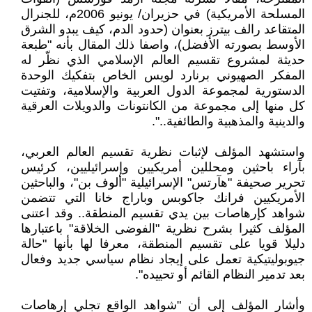
المسلحة الأمريكية) في حزيران/ يونيو 2006م، للجنرال
المتقاعد رالف بيترز بعنوان (حدود الدم، كيف يبدو الشرق
الأوسط بصورته الأفضل)، واصفا ذلك المقال بأنه "طبعة
حديثة لمشروع تقسيم العالم الإسلامي الذي نظّر له
المفكر الصهيوني برنارد لويس الخاص بتفكيك الوحدة
الدستورية لمجموعة الدول العربية والإسلامية، وتفتيت
كل منها إلى مجموعة من الكانتونات والدويلات العرقية
والدينية والمذهبية والطائفية..".
واستشهد المؤلف لإثبات نظرية تقسيم العالم العربي،
بآراء باحثين ومحللين أمريكيين وإسرائيليين، كرئيس
تحرير صحيفة "هآرتس" الإسرائيلية "ألوف بن"، والباحثين
الأمريكيين فرانك جاكوبس وباراج خانا التي تتضمن
شواهد كإرهاصات بين يدي تقسيم المنطقة.. وقد اعتنى
المؤلف كثيرا بشرح نظرية "الفوضى الخلاقة" باعتبارها
دليلا قويا على تقسيم المنطقة، معرفا لها بأنها "حالة
جيوبوليتيكية تعمل على إيجاد نظام سياسي جديد وفعال
بعد تدمير النظام القائم أو تحييده".
وأشار المؤلف إلى أن "شواهد الواقع تجلي إرهاصات