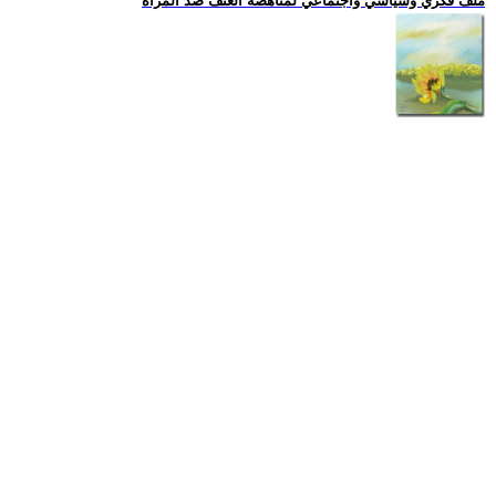
ملف فكري وسياسي واجتماعي لمناهضة العنف ضد المرأة