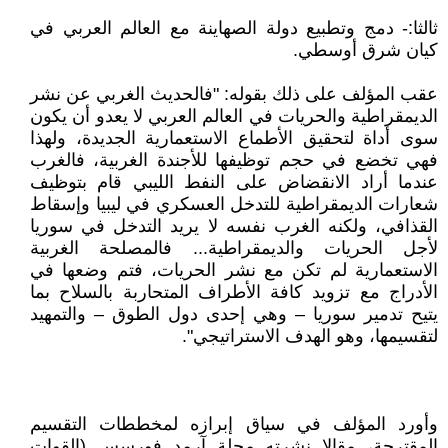
ثالثا:- دمج وتطبيع دولة الصهاينة مع العالم العربي في
كيان شرق أوسطي.
عقب المؤلف على ذلك بقوله: "فالحديث الغربي عن نشر
الديمقراطية والحريات في العالم العربي لا يعدو أن يكون
سوى أداة لتحقيق الأطماع الاستعمارية الجديدة، ولهذا
فهي تخضع في حجم توظيفها للأجندة الغربية، فالغرب
عندما أراد الانقضاض على النفط الليبي قام بتوظيف
شعارات الديمقراطية للتدخل العسكري في ليبيا وإسقاط
القذافي، ولكنه الغرب نفسه لا يريد التدخل في سوريا
لأجل الحريات والديمقراطية... فالمصلحة الغربية
الاستعمارية لم تكن مع نشر الحريات، فتم وضعها في
الأدراج مع تزويد كافة الأطراف المتحاربة بالسلاح بما
يتيح تدمير سوريا – وهي إحدى دول الطوق – والتمهيد
لتقسيمها، وهو الهدف الاستراتيجي".
وأورد المؤلف في سياق إبرازه لمخططات التقسيم
المقترحة، مقالا نشرته مجلة آرمد فورسس (القوات