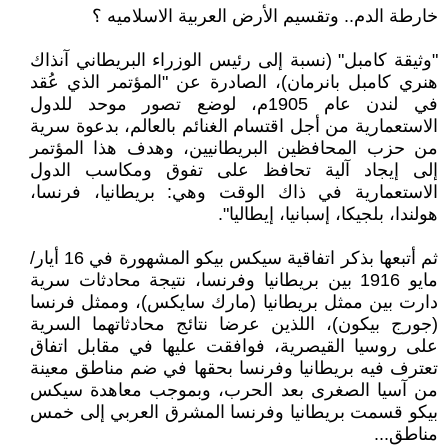
خارطة الدم.. وتقسيم الأرض العربية الاسلاميه ؟
"وثيقة كامبل" (نسبة إلى رئيس الوزراء البريطاني آنذاك
هنري كامبل بانرمان)، الصادرة عن "المؤتمر الذي عُقد
في لندن عام 1905م، لوضع تصور موحد للدول
الاستعمارية من أجل اقتسام الغنائم بالعالم، بدعوة سرية
من حزب المحافظين البريطانيين، وهدف هذا المؤتمر
إلى إيجاد آلية تحافظ على تفوق ومكاسب الدول
الاستعمارية في ذاك الوقت وهي: بريطانيا، فرنسا،
هولندا، بلجيكا، إسبانيا، إيطاليا".
ثم أتبعها بذكر اتفاقية سيكس بيكو المشهورة في 16 أيار/
مايو 1916 بين بريطانيا وفرنسا، نتيجة محادثات سرية
دارت بين ممثل بريطانيا (مارك سايكس)، وممثل فرنسا
(جورج بيكون)، اللذين عرضا نتائج محادثاتهما السرية
على روسيا القيصرية، فوافقت عليها في مقابل اتفاق
تعترف فيه بريطانيا وفرنسا بحقها في ضم مناطق معينة
من آسيا الصغرى بعد الحرب، وبموجب معاهدة سيكس
بيكو قسمت بريطانيا وفرنسا المشرق العربي إلى خمس
مناطق...