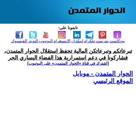
تابعونا على:
بودكاست
بنترست
تيلكرام
لينكدإن
الانستغرام
اليوتيوب
التويتر
الفيسبوك
تبرعاتكم وتبرعاتكن المالية تحفظ استقلال الحوار المتمدن،
فشاركونا في دعم استمرارية هذا الفضاء اليساري الحر
[اشترك في قناة ‫«الحوار المتمدن» على اليوتيوب]
الحوار المتمدن - موبايل
الموقع الرئيسي