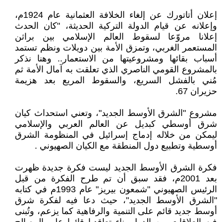
إعلان أتاتورك عن إلغاء الخلافة العثمانية عام 1924م،
وإعلانه عن قيام الدولة التركية الحديثة، "كان الحدث
إعلانا مروّعا لسقوط العالم الإسلامي بين براثن
المستعمر الغربي، وتمزق الأمة بين دويلات ونظم تستمد
أسباب بقائها ومشروعيتها من الاستعمار.. وهنا نذكر
بالمشروع القومي الناصري الذي تعلقت به آمال الأمة ثم
مُني بالفشل السريع، والسقوط المريع بعد هزيمة
حزيران 67.
مشروع "الشرق الأوسط الجديد"، وتعني استحداث كيان
شرق أوسطي كبديل عن العالم العربي والإسلامي
ليمكن من خلاله إدماج إسرائيل في المنظومة الشرق
أوسطية وتطبيع دول المنطقة مع الكيان الصهيوني .
فكرة الشرق الأوسط الجديد ليست فكرة جديدة ظهرت
بعد 2001م، فقد سبق أن تم طرح الفكرة من قبل
الرئيس الصهيوني "شمعون بيريز" عام 1993م في كتابه
"الشرق الأوسط الجديد"، حيث دعا فيه لفكرة شرق
أوسط جديد قائم على التنمية والرفاهية كما يزعم، وتُبنى