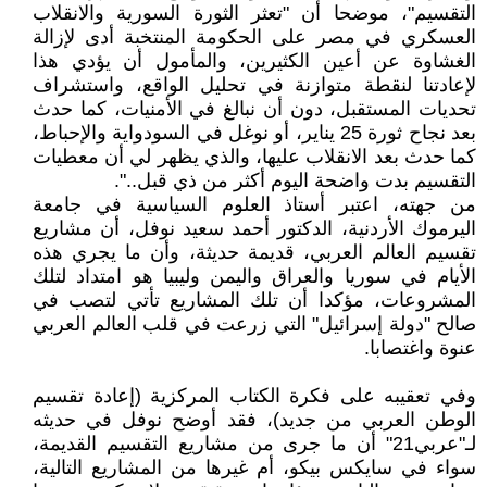
التقسيم"، موضحا أن "تعثر الثورة السورية والانقلاب
العسكري في مصر على الحكومة المنتخبة أدى لإزالة
الغشاوة عن أعين الكثيرين، والمأمول أن يؤدي هذا
لإعادتنا لنقطة متوازنة في تحليل الواقع، واستشراف
تحديات المستقبل، دون أن نبالغ في الأمنيات، كما حدث
بعد نجاح ثورة 25 يناير، أو نوغل في السودواية والإحباط،
كما حدث بعد الانقلاب عليها، والذي يظهر لي أن معطيات
التقسيم بدت واضحة اليوم أكثر من ذي قبل..".
من جهته، اعتبر أستاذ العلوم السياسية في جامعة
اليرموك الأردنية، الدكتور أحمد سعيد نوفل، أن مشاريع
تقسيم العالم العربي، قديمة حديثة، وأن ما يجري هذه
الأيام في سوريا والعراق واليمن وليبيا هو امتداد لتلك
المشروعات، مؤكدا أن تلك المشاريع تأتي لتصب في
صالح "دولة إسرائيل" التي زرعت في قلب العالم العربي
عنوة واغتصابا.
وفي تعقيبه على فكرة الكتاب المركزية (إعادة تقسيم
الوطن العربي من جديد)، فقد أوضح نوفل في حديثه
لـ"عربي21" أن ما جرى من مشاريع التقسيم القديمة،
سواء في سايكس بيكو، أم غيرها من المشاريع التالية،