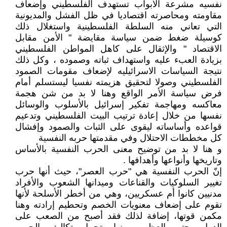
نفسيه مشرعة الأبواب تستهدف الفلسطيني وإضعاف
مقاومته ومحاصرته اقتصاديا في ظل الفشل والمديونية
التي تعاني منه السلطة الفلسطينية واستغلال ذلك
كوسيلة ضغط ضمن سياسة مقايضة " الأمن مقابل
الاقتصاد " والإثقال على كاهل المواطن الفلسطيني
بزيادة العبء عليه واستهداف ثباته وصموده ، وكل ذلك
نتيجة السياسات الاسرائيليه لإضعاف مقومات الصمود
الفلسطيني وصولا لتحقيق هزيمته نفسيا ليستسلم أمام
فرض سياسة الأمر الواقع وهنا لا بد من شن هجمة
معاكسه ومهاجمة تفكير إسرائيل بالأسلوب والوسائل
نفسها من خلال إعادة ترتيب البيت الفلسطيني وتدعيم
قواعده وأساساته ليقوى على الثبات والصمود وإفشال
كل مخططات الاحتلال وفي مقدمتها حربه النفسية
و هنا لا بد من توضيح معنى الحرب النفسية بالأساس
وتاريخها وأنواعها وأهدافها .
إنّ الحرب النفسية هي "حرب العصر"، حيث أنها حرب
تغيير السلوكيات والقناعات وميدانها الشعوب والأفراد
مدنيين كانوا أم عسكريين، وهي من أخطر الأسلحة لأنها
تقوم على إضعاف معنويات الخصم وتحطيم إرادته وهنا
مكمن قوتها، إضافة لذلك فقد أصبح من الصعب على