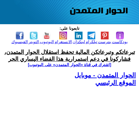
تابعونا على:
بودكاست
بنترست
تيلكرام
لينكدإن
الانستغرام
اليوتيوب
التويتر
الفيسبوك
تبرعاتكم وتبرعاتكن المالية تحفظ استقلال الحوار المتمدن،
فشاركونا في دعم استمرارية هذا الفضاء اليساري الحر
[اشترك في قناة ‫«الحوار المتمدن» على اليوتيوب]
الحوار المتمدن - موبايل
الموقع الرئيسي