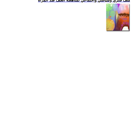
ملف فكري وسياسي واجتماعي لمناهضة العنف ضد المرأة