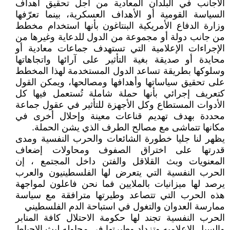
الأجانب في البلدان المعادية من أجل تحقيق أهداف
السياسة القومية أو الأهداف العسكرية، بينما تعرّفها
وزارة الدفاع الأمريكية البنتاغون بأنها استخدام مخطط
من جانب دولة أو مجموعة من الدول للدعاية وغيرها من
الإجراءات الإعلامية التي تستهدف جماعات معادية أو
محايدة أو صديقة بغية التأثير على آرائها واتجاهاتها
وسلوكها بطريقة تساعد الدول المستخدمة لهذا المخطط
على تحقيق سياساتها وأهدافها ومصالحها، ويمكن القول
كتعريف إجرائي بأنها حملة شاملة تُستعمل فيها كل
الأدوات المستطاع وكل الأجهزة للتأثير في عقول جماعة
محددة بهدف تهديم قناعات معينة وإحلال أخرى في
مكانها تتماشى مع مصالح الطرف الذي يشن الحملة.
يظهر لنا جليا خطورة الشائعات والحرب النفسية ومدى
قدرتها على اختراق الصفوف ومحاولات إضعاف
المعنويات وبث القلاقل والفتن داخل المجتمع ، إن
الحرب النفسية التي يتعرض لها الفلسطينيون والعرب
يرصد لها ميزانيات بالملايين فما نحن فاعلون لمواجهة
هذه الحرب التي تتصاعد وطيرتها مترافقة مع سياسة
ممارسة العدوان والتغول في استباحة الدم الفلسطيني
الحرب النفسية تجند لها حكومة الاحتلال كافة المنابر
والسبل الاعلاميه وتزداد وطيرتها في محاوله لبث الإحباط