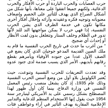
حرب العصابات والحرب الباردة أو حرب الأفكار والحرب
الدعائية، ولكنهم جميعا اتفقوا على معناها، بأنها شكل من
أشكال الصراع الذي يهدف للتأثير على الخصم وإضعاف
معنوياته وتوجيه فكره وعقيدته وآرائه وإحلال أفكار أخرى
مكانها تكون في خدمة الطرف الذي يشن الحرب
النفسية، إذا فهي حرب لا يمكن مواجهتها الند للند لأنّها
تدور في الظلام وخلف الستار وتتغلغل بدون لفت الأنظار
أو إحداث أي ضجيج.
" من أغرب ما حدث في تاريخ الحرب النفسية ما قام به
ملك الصين القديمة المدعو جوجيان الذي كان يضع في
الصف الأول عددا من جنوده الأوفياء ويأمرهم بقطع
رقابهم بأيديهم، الأمر الذي يسبب صدمة لدى جنود عدوه
"
وقد تعددت التعريفات للحرب النفسية وتنوعت، حيث
يُعتبر الكولونيل بلاو أول من وضع أسس الحرب النفسية
وذلك عام 1935، إذ كان يشغل منصب رئيس المعمل
النفسي في وزارة الدفاع، بينما كان أول ظهور لهذا
المصطلح بشكل رسمي على يد الأمريكي لينبارجر سنة
1954 حيث يقول إنها الاستخدام المنظم للدعاية والتدابير
الإعلامية المقاربة بهدف التأثير في آراء وعواطف فئات