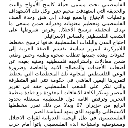
الفلسطيني تحت مسمى حملة كاسح الأمواج والبيت
والحديقة التي استهدفت مخيم جنين وكل تلك الاستهداف
وعمليات الاجتياح والقمع تهدف إلى شق وحدة الصف
الفلسطيني وتحطيم معنوياته وقدراته ضمن مسعى ما
تهدف لتحقيقه ترسيخ الاحتلال وفرض شروطها على
الشعب الفلسطيني بالمقاس الإسرائيلي
اجتياح المدن والبلدات الفلسطينية هدفها ترسيخ مخطط
اللامركزية لتمرير سياسة تقسيم الضفة الغربية إلى
كنتونات وهذه جميعها تتطلب صحوة وطنيه وحس وطني
ضمن معادلات واستراتجيه فلسطينيه وطنيه بعيده عن
أصحاب الأجندات والمصالح الانيه والخاصة وضرورة
الوعي الفلسطيني لمجابهة تلك المخططات التي يخطط
لتمريرها اليمين الفاشي في حكومة نتني اهو المتطرفة
والتي تنكر على الشعب الفلسطيني حقه في تقرير
المصير وتتنكر لكافة الاتفاقات المعقودة مع قيادة منظمة
التحرير وترفض اقامة دول فلسطينيه مستقلة بحدود
الرابع من حزيران 67 وبدلا من ذلك تمرر مخططها
الاستيطاني والتهويد الذي يمهد لسياسة الضم
الفلسطينيون في ظل الهجمة العدوانية لقوات الاحتلال
ومستوطنيه واستباحة الدم الفلسطيني باتوا أمام حرب