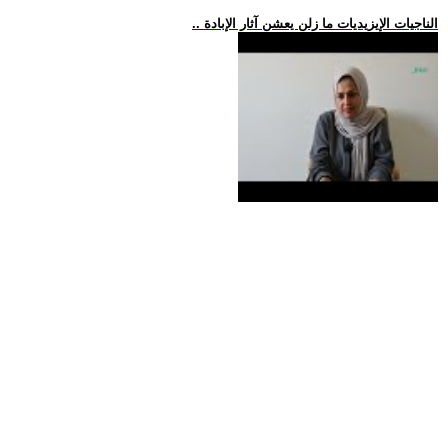
.. الناجيات الإيزيديات ما زلن يعشن آثار الإبادة