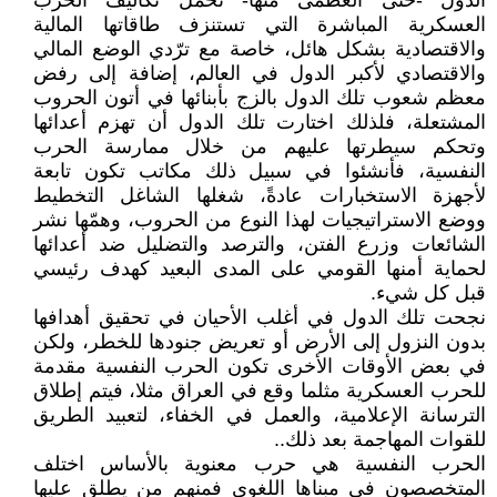
الدول -حتى العظمى منها- تحمل تكاليف الحرب
العسكرية المباشرة التي تستنزف طاقاتها المالية
والاقتصادية بشكل هائل، خاصة مع ترّدي الوضع المالي
والاقتصادي لأكبر الدول في العالم، إضافة إلى رفض
معظم شعوب تلك الدول بالزج بأبنائها في أتون الحروب
المشتعلة، فلذلك اختارت تلك الدول أن تهزم أعدائها
وتحكم سيطرتها عليهم من خلال ممارسة الحرب
النفسية، فأنشئوا في سبيل ذلك مكاتب تكون تابعة
لأجهزة الاستخبارات عادةً، شغلها الشاغل التخطيط
ووضع الاستراتيجيات لهذا النوع من الحروب، وهمّها نشر
الشائعات وزرع الفتن، والترصد والتضليل ضد أعدائها
لحماية أمنها القومي على المدى البعيد كهدف رئيسي
قبل كل شيء.
نجحت تلك الدول في أغلب الأحيان في تحقيق أهدافها
بدون النزول إلى الأرض أو تعريض جنودها للخطر، ولكن
في بعض الأوقات الأخرى تكون الحرب النفسية مقدمة
للحرب العسكرية مثلما وقع في العراق مثلا، فيتم إطلاق
الترسانة الإعلامية، والعمل في الخفاء، لتعبيد الطريق
للقوات المهاجمة بعد ذلك..
الحرب النفسية هي حرب معنوية بالأساس اختلف
المتخصصون في مبناها اللغوي فمنهم من يطلق عليها