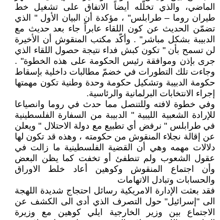
الماضي، والذي تخلّله أيضاً الاتفاق على تشغيل خط
طيران روما – طرابلس" ، مؤكدة أن البيان الأول " الذي
تضمّن الحديث عن كون اللقاء عابراً جاء بعد حديث مع
الدبيبة بشكل مباشر" . وأكّد مكتب المنقوش أن الأخيرة
لن تسمح بأن " تكون كبش فداء نتيجة حصول اللقاء الذي
جرى بإذن وموافقة رئيس الحكومة على هذه الخطوة" .
وجاءت تلك التطورات في خضمّ مطالبات داخلية بإسقاط
حكومة الدبيبة وتشكيل حكومة وحدة وطنية تكون مهمتها
إجراء الانتخابات البرلمانية والرئاسية.
وفي خطوة لافته وللتنصل مما حدث في روما وانصياعا
للإرادة الشعبية الليبية " الدبيبة من السفارة الفلسطينية
في طرابلس " نرفض أي تطبيع مع دولة الاحتلال " ويعلن
عن إقالة نجلاء المنقوش من حكومته ، وهذه قد تكون لها
دلالات مهمه وهي أن القضية الفلسطينية ما زالت في
عقول الشعوب ولم تنطفئ أو تخفت كما يظن البعض
وأن اجتماع المنقوش وكوهين أعاد خلط الاوراق
والحسابات وتبادل الاتهامات
فقد بعثت الإدارة الامريكية رسائل احتجاج شديدة اللهجة
الى "إسرائيل" حول التصرف الذي أدى الى الكشف عن
الاجتماع بين وزير الخارجية ايلي كوهين مع وزيرة