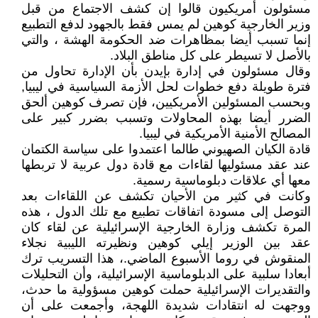
مسئولون أمريكيون قالوا إن كشف الاجتماع من قبل
وزير الخارجية كوهين لم يمس فقط بالجهود لدفع التطبيع
إنما تسبب أيضا بمظاهرات ضد الحكومة الهشة ، والتي
بالأصل لا تسيطر على كل مناطق البلاد.
وقال مسئولون في إدارة بإيدن بأن الإدارة تحاول من
فترة طويلة دفع خطوات لحل الأزمة السياسية في ليبيا,
وبحسب المسئولين الأمريكيين، فإن تصرف كوهين ألحق
الضرر أيضا بهذه المحاولات وتسبب بضرر كبير على
المصالح الأمنية الأمريكية في ليبيا.
قادة الكيان الصهيوني طالما اعتمدوا على سياسة الكتمان
عند عقد مسئوليها لقاءات مع قادة دول عربية لا تربطها
معها أي علاقات دبلوماسية رسمية.
وكانت في كثير من الأحيان تكشف عن اللقاءات بعد
التوصل إلى مسودة اتفاقات تطبيع مع تلك الدول ، هذه
المرة تكشف وزارة الخارجية الإسرائيلية عن لقاء كان
عقد بين الوزير إيلي كوهين ونظيرته الليبية نجلاء
المنقوش في روما الأسبوع الماضي.، هذا التسريب ترك
أبعادا سلبية على الدبلوماسية الإسرائيلية، وأن التحليلات
والتقديرات الإسرائيلية حملت كوهين مسؤولية ما حدث،
ووجهت له انتقادات شديدة اللهجة، وأجمعت على أن