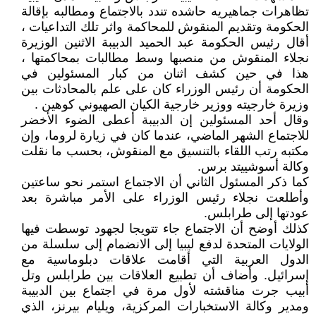
تظاهرات جماهيريه حاشده تندد بالاجتماع ومطالبه بإقالة
الحكومة وتقديم المنقوش للمحاكمة واثر تلك التداعيات ،
أقال رئيس الحكومة عبد الحميد الدبيبة الاثنين الوزيرة
نجلاء المنقوش من منصبها وسط مطالبات بمحاكمتها ،
هذا في حين كشف اثنان من كبار المسئولين في
الحكومة أن رئيس الوزراء كان على علم بالمحادثات بين
وزيرة خارجيته ووزير خارجية الكيان الصهيوني كوهين .
وقال أحد المسئولين إن الدبيبة أعطى الضوء الأخضر
للاجتماع الشهر الماضي، عندما كان في زيارة لروما، وإن
مكتبه رتب اللقاء بالتنسيق مع المنقوش، بحسب ما نقلت
وكالة أسوشييتد برس.
كما ذكر المسئول الثاني أن الاجتماع استمر نحو ساعتين
وأطلعت نجلاء رئيس الوزراء على الأمر مباشرة بعد
عودتها إلى طرابلس.
كذلك أوضح أن الاجتماع جاء تتويجا لجهود توسطت فيها
الولايات المتحدة لدفع ليبيا إلى الانضمام إلى سلسلة من
الدول العربية التي أقامت علاقات دبلوماسية مع
إسرائيل. وأضاف أن تطبيع العلاقات بين طرابلس وتل
أبيب جرت مناقشته لأول مرة في اجتماع بين الدبيبة
ومدير وكالة الاستخبارات المركزية، ويليام بيرنز، الذي