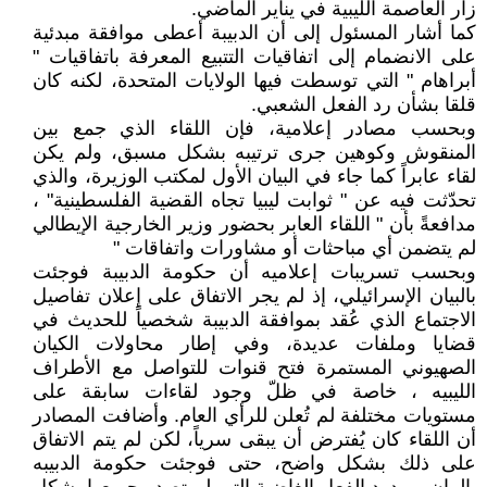
زار العاصمة الليبية في يناير الماضي.
كما أشار المسئول إلى أن الدبيبة أعطى موافقة مبدئية
على الانضمام إلى اتفاقيات التتبيع المعرفة باتفاقيات "
أبراهام " التي توسطت فيها الولايات المتحدة، لكنه كان
قلقا بشأن رد الفعل الشعبي.
وبحسب مصادر إعلامية، فإن اللقاء الذي جمع بين
المنقوش وكوهين جرى ترتيبه بشكل مسبق، ولم يكن
لقاء عابراً كما جاء في البيان الأول لمكتب الوزيرة، والذي
تحدّثت فيه عن " ثوابت ليبيا تجاه القضية الفلسطينية" ،
مدافعةً بأن " اللقاء العابر بحضور وزير الخارجية الإيطالي
لم يتضمن أي مباحثات أو مشاورات واتفاقات "
وبحسب تسريبات إعلاميه أن حكومة الدبيبة فوجئت
بالبيان الإسرائيلي، إذ لم يجر الاتفاق على إعلان تفاصيل
الاجتماع الذي عُقد بموافقة الدبيبة شخصياً للحديث في
قضايا وملفات عديدة، وفي إطار محاولات الكيان
الصهيوني المستمرة فتح قنوات للتواصل مع الأطراف
الليبيه ، خاصة في ظلّ وجود لقاءات سابقة على
مستويات مختلفة لم تُعلن للرأي العام. وأضافت المصادر
أن اللقاء كان يُفترض أن يبقى سرياً، لكن لم يتم الاتفاق
على ذلك بشكل واضح، حتى فوجئت حكومة الدبيبه