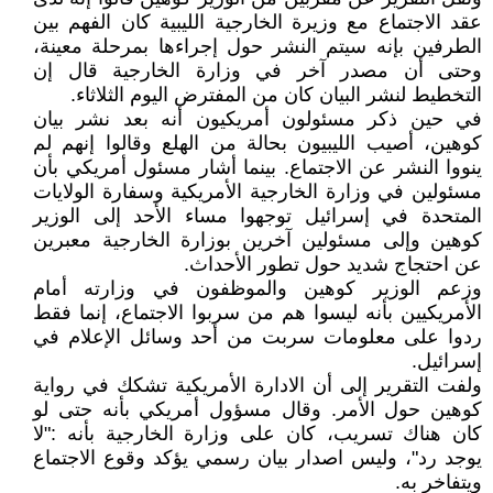
عقد الاجتماع مع وزيرة الخارجية الليبية كان الفهم بين
الطرفين بإنه سيتم النشر حول إجراءها بمرحلة معينة،
وحتى أن مصدر آخر في وزارة الخارجية قال إن
التخطيط لنشر البيان كان من المفترض اليوم الثلاثاء.
في حين ذكر مسئولون أمريكيون أنه بعد نشر بيان
كوهين، أصيب الليبيون بحالة من الهلع وقالوا إنهم لم
ينووا النشر عن الاجتماع. بينما أشار مسئول أمريكي بأن
مسئولين في وزارة الخارجية الأمريكية وسفارة الولايات
المتحدة في إسرائيل توجهوا مساء الأحد إلى الوزير
كوهين وإلى مسئولين آخرين بوزارة الخارجية معبرين
عن احتجاج شديد حول تطور الأحداث.
وزعم الوزير كوهين والموظفون في وزارته أمام
الأمريكيين بأنه ليسوا هم من سربوا الاجتماع، إنما فقط
ردوا على معلومات سربت من أحد وسائل الإعلام في
إسرائيل.
ولفت التقرير إلى أن الادارة الأمريكية تشكك في رواية
كوهين حول الأمر. وقال مسؤول أمريكي بأنه حتى لو
كان هناك تسريب، كان على وزارة الخارجية بأنه :"لا
يوجد رد"، وليس اصدار بيان رسمي يؤكد وقوع الاجتماع
ويتفاخر به.