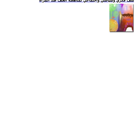
ملف فكري وسياسي واجتماعي لمناهضة العنف ضد المرأة