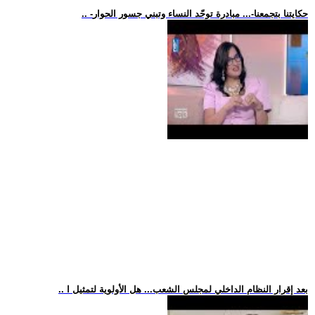
.. -حكايتنا بتجمعنا-... مبادرة توحّد النساء وتبني جسور الحوار
.. بعد إقرار النظام الداخلي لمجلس الشعب... هل الأولوية لتمثيل ا