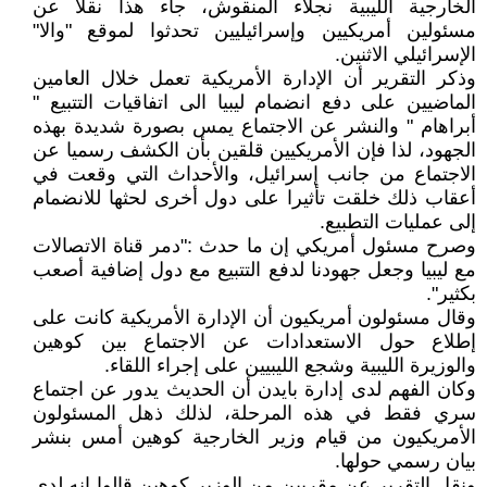
الخارجية الليبية نجلاء المنقوش، جاء هذا نقلا عن
مسئولين أمريكيين وإسرائيليين تحدثوا لموقع "والا"
الإسرائيلي الاثنين.
وذكر التقرير أن الإدارة الأمريكية تعمل خلال العامين
الماضيين على دفع انضمام ليبيا الى اتفاقيات التتبيع "
أبراهام " والنشر عن الاجتماع يمس بصورة شديدة بهذه
الجهود، لذا فإن الأمريكيين قلقين بأن الكشف رسميا عن
الاجتماع من جانب إسرائيل، والأحداث التي وقعت في
أعقاب ذلك خلقت تأثيرا على دول أخرى لحثها للانضمام
إلى عمليات التطبيع.
وصرح مسئول أمريكي إن ما حدث :"دمر قناة الاتصالات
مع ليبيا وجعل جهودنا لدفع التتبيع مع دول إضافية أصعب
بكثير".
وقال مسئولون أمريكيون أن الإدارة الأمريكية كانت على
إطلاع حول الاستعدادات عن الاجتماع بين كوهين
والوزيرة الليبية وشجع الليبيين على إجراء اللقاء.
وكان الفهم لدى إدارة بايدن أن الحديث يدور عن اجتماع
سري فقط في هذه المرحلة، لذلك ذهل المسئولون
الأمريكيون من قيام وزير الخارجية كوهين أمس بنشر
بيان رسمي حولها.
ونقل التقرير عن مقربين من الوزير كوهين قالوا إنه لدى