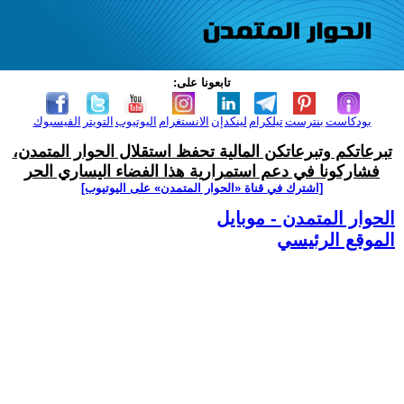
تابعونا على:
بودكاست
بنترست
تيلكرام
لينكدإن
الانستغرام
اليوتيوب
التويتر
الفيسبوك
تبرعاتكم وتبرعاتكن المالية تحفظ استقلال الحوار المتمدن،
فشاركونا في دعم استمرارية هذا الفضاء اليساري الحر
[اشترك في قناة ‫«الحوار المتمدن» على اليوتيوب]
الحوار المتمدن - موبايل
الموقع الرئيسي