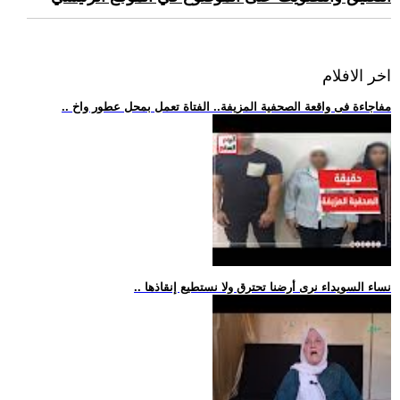
اخر الافلام
.. مفاجاءة فى واقعة الصحفية المزيفة.. الفتاة تعمل بمحل عطور واخ
.. نساء السويداء نرى أرضنا تحترق ولا نستطيع إنقاذها