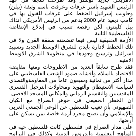
الأمريكي جاريد كوشنر وقد طرحت سابقاً في عهد
الرئيس الشهيد ياسر عرفات وعرفت باسم وثيقة (بيلن)
وحاولت إسرائيل الضغط على عرفات للقبول بها في
كامب ديفيد عام 2000 بدعم من الرئيس الأمريكي آنذاك
بيل كلينتون لكن رفضه تسبب في إندلاع الإنتفاضة
الفلسطينية الثانية
الأزمة الحقيقية ليس فيما تتضمنته صفقة القرن ولا في
تلك الخطط لادارة بايدن للشرق الاوسط الجديد وتسييد
اسرائيل وترسيخ وجودها في منظومة الشرق الاوسط
الامنيه
فقد طرح سابقاً العديد من الاطروحات ومنها مقايضة
الاقتصاد بالسلام وأفشله صمود الشعب الفلسطيني على
مدار أكثر من ثمانية وسبعون عاماً من المقاومةوالتصدي
لسياسة الاستيطان والتهويد ومحاولات الترحيل القسري
للمقدسيين والتقسيم الزماني والمكاني للمسجد الاقصى
ان الخطر الحقيقي في جوهر الصراع مع الكيان
الصهيوني بأن تغيب فلسطين عن الوعي الجمعي العربي
والإسلامي وأن تصبح مجرد أزمة خاصة بمن يسكن على
أرضها.
على مدار الصراع في فلسطين كانت فلسطين حية في
المناهج التعليمية والدروس الدينية وكذلك في البرامج