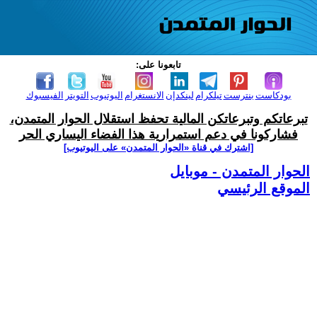
تابعونا على:
بودكاست
بنترست
تيلكرام
لينكدإن
الانستغرام
اليوتيوب
التويتر
الفيسبوك
تبرعاتكم وتبرعاتكن المالية تحفظ استقلال الحوار المتمدن،
فشاركونا في دعم استمرارية هذا الفضاء اليساري الحر
[اشترك في قناة ‫«الحوار المتمدن» على اليوتيوب]
الحوار المتمدن - موبايل
الموقع الرئيسي