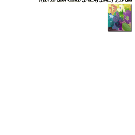
ملف فكري وسياسي واجتماعي لمناهضة العنف ضد المرأة