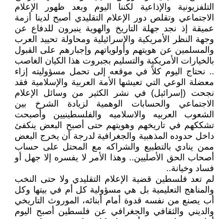
التلفزيونية والإذاعية لكننا اليوم وبعد ظهور الإعلام
الاجتماعي وتقلص دور الإعلام التقليدي أصبح لدينا أزمة
عميقة إذ نجد جهلة التاريخ والهوية ينبرون للدفاع عن
وجهة النظر الأمريكية والإسرائيلية ومحاولة تحييد العرب
والمسلمين عن هويتهم وأولوياتهم وإجبارهم على القبول
بالخيارات الأمريكية والتسليم بجبروت هذا الكيان الغاصب
.. نحتاج اليوم كلاً في موقعه إلى تحمل مسؤوليته إزاء
معضلة الوعي التي تعيشها الأمة العربية والإسلامية فقد
نجحت (إسرائيل) في نشر الكثير من وسائل الإعلام
الاجتماعي والحسابات الوهمية لزيادة الشرخ بين
الشعوب العربيه والاسلاميه والفلسطينيين وأصبحت
تشككهم في تاريخهم وهويتهم حتى أصبح البعض ينكفئ
داخل حدوده المذهبية والجغرافية لدرجة أن يخرج البعض
ممن ينادي بالتطبيع والشراكه مع المحتل على حساب
أصحاب الحق الأصليين.. وهذا الأمر لا يفسره إلا جهل أو
فساد وخيانة..
لم تعد فلسطين قضية الإعلام التقليدي ولا حتى النخب
والمناهج التعليمية بل هي مسؤولية كل أم في بيتها وكل
أب يصنع من نفسه قدوة أمام أبنائه، الموروث التاريخي
والديني والثقافي والجغرافي عن فلسطين أصبح اليوم