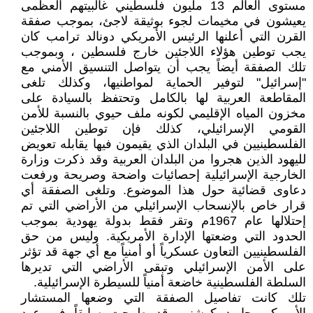
مستوى العالم 13 مليون فلسطيني غالبيتهم العظمى
يعيشون في مخيمات لجوء بوثيقة لاجئ، بموجب صفقة
القرن التي أعلنها الرئيس الأمريكي دونالد ترامب كان
يجب توطين هؤلاء اللاجئين خارج فلسطين ، وبموجب
تلك الصفقة أيضاً يجب أن يتواصل التنسيق الأمني مع
"إسرائيل" لتوفير الحماية لمواطنيها، وكذلك تلغى
المقاطعة العربية لها بالكامل وتحتفظ بالسيادة على
مخزون المياه الإقليمي لكونه ملف حيوي بالنسبة للأمن
القومي الإسرائيلي، كذلك فإن توطين اللاجئين
الفلسطينيين في البلدان الذي يقيمون فيها يقابله تعويض
لليهود الذين هجروا من البلدان العربية وقد ذكرت وزارة
الخارجية الإسرائيلية إحصائيات واضحة وصريحة ورفعت
دعاوى قضائية حول هذا الموضوع. وتلغى الصفقة أي
قرار خاص بالإنسحاب الإسرائيلي من الأراضي التي تم
إحتلالها عام 1967م وتقر فقط بدولة يهودية بموجب
الحدود التي وضعتها الإدارة الأمريكية. وليس من حق
الفلسطينيين التعاون عسكرياً أو أمنياً مع أي جهة قد تؤثر
على الأمن الإسرائيلي وتبقى الأراضي التي تديرها
السلطة الفلسطينية خاضعة أمنياً للسيطرة الإسرائيلية.
تلك كانت تفاصيل الصفقة التي وضعها المستشار