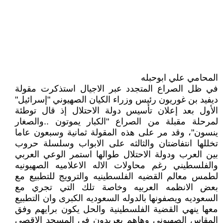
المحامي علي ابوحبله
في ظل الصراع المتجدد عبر الاجيال استذكرت مقولة
ديفيد بن غوريون رئيس وزراء الكيان الصهيوني "إسرائيل"
الأول بعد إعلان تأسيس دولة الاحتلال إذ قال توطئة
لمرحلة مقبلة من الصراع "الكبار يموتون ..والصغار
ينسون"، وقد مر على هذه المقولة ثمانية وسبعون عاما
تخللها انتفاضتان والثالثه على الابواب وسلسلة حروب
بين العرب ودولة الاحتلال طوالها استمر الوعي العربي
والفلسطيني رغم محاولات الاله الاعلاميه الصهيونيه
لطمس معالم القضيه الفلسطينيه والترويج للتطبيع مع
بعض الانظمه العربيه وخاصة تلك التي تجري مع
السعوديه ويصفونها بالدوله السعوديه الكبرى وان التطبيع
معها ينهي القضية الفلسطينية والحل يكون برايهم وفق
المقاس الصهيوني وهاهم يعربدون في المسجد الاقصى