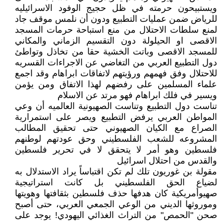
ويستبيحون حرمته في ظل حجيج الوفود الاسرائيليه
للرياض ضمن عمليات التطبيع ودون أن نلمس موقف جاد
لمنع سلطات الاحتلال من منع استباحة حرمات المسجد
الاقصى او الحيلولة دون التقسيم الزماني والمكاني
للمسجد الاقصى وباتت الخشية حقا من تخاذل وتواطئ
دول التطبيع العربي من التغاضي عن الاجراءات القسريه
للاحتلال وفق فهمهم ورؤيتهم لاتفاقات ابراهام وقد اجمع
علماء المسلمين على رفضهم لهذا الاتفاق ومن يؤمن
ويسير في فلك ابراهام فهو مرتد عن الاسلام
تناست دول التطبيع وتناست الصهيونية العالميه أن وعي
المواطن العربي يرفض التطبيع ويصر على استمرارية
الصراع مع الكيان الصهيوني حتى تحقيق المطالب
المشروعه للشعب الفلسطيني وحق عودتهم لوطنهم
فلسطين وهو أمر لا يتحقق لا في تحرير فلسطين
والقدس من احتلال اسرائيل
مقولة بن غوريون تلك لم تكن اقتباساً يراد الاستدلال به
لضياع الحق الفلسطيني بل كانت استراتيجية
صهيوأمريكية كان هدفها حذف فلسطين بثقافتها وهويتها
وموروثها الديني من الوعي الجمعي العربي، حتى أصبح
صحن "الحمص" من التراث الغذائي اليهودي! يوجد على