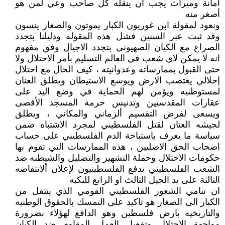
أمانة وميراث يجب أن ينقله كل صاحب وعي لمن هو
أصغر منه
ونعود لمقولة ابن غوريون الكبار يموتون والصغار ينسون
وقد ثبت عبر السنين فشل هذه المقوله ودليلنا بتجدد
الصراع مع الكيان الصهيوني بتجدد الاجيال وفق مفهوم
انه لا يمكن لاي شعب في العالم التسليم بأمر الاحتلال ولا
حتى القبول بممارساته وعدوانيته ، كيف الحال مع احتلال
إحلالي يغتصب الارض ويوسع الاستيطان ويطلق العنان
لمستوطنيه ويؤمن لهم الحماية في وضع اليد على
عقارات المقدسيين وتدنيس حرمة المسجد الأقصى
ويسعى لفرض التقسيم ألزماني والمكاني ، ويطلق
لجيشه العنان لقتل الفلسطيني لمجرد الاشتباه ضمن
سياسة ما يعرف باستباحة الدم الفلسطيني على حساب
اصحاب الحق الاصليين ، هذه الممارسات التي تقوم بها
حكومات الاحتلال وحملة التشهير والتضليل والشيطنه ضد
الشعب الفلسطيني تدفع الفلسطينيون لإعلان ألانتفاضه
الثالثة على يد الجيل الثالث او الرابع للنكبه
ان تنامي الشعور الفلسطيني القومي الذي ينتقل من
الكبار الى الصغار هو تاكيد على التمسك بالحقوق الوطنيه
والتاريخيه بارض فلسطين وهو الدافع لهؤلاء بضرورة
مواجهة الاحتلال وتفعيل العمل المقاوم ضد الكيان