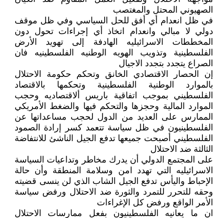
الصهيوني المحتل والمغتصب
في ظل انعدام أي أفق للحل السياسي وفي ظل موقف
دولي لا مبالي وانعدام اتخاذ أي إجراءات تحول دون
المخططات الاسرائيليه الهادفة إلى تهويد الأرض
الفلسطينية وتذويب الهويه الوطنيه الفلسطينيه فان
الصراع يتجدد بتجدد الاجيال
إن الحصار الاقتصادي الخانق وتحكم حكومة الاحتلال
بالموارد الوطنية الفلسطينية وتحكمها بالاقتصاد
الفلسطيني بموجب اتفاقية باريس ألاقتصاديه وحجب
الموارد المالية وحجزها والتحكم فيها والضغط الأمريكي
الممارس على العديد من الدول لحجب مساعداتها عن
الفلسطينيون في ظل سياسة تتعمد كسر إرادة الصمود
الفلسطيني أصبحت جميعها تدفع الجيل الناشئ للانتفاضة
الثالثة ضد الاحتلال
على المجتمع الدولي أن يدرك مخاطر وتداعيات السياسة
الاسرائيليه التي تهدد امن وسلامة المنطقة وأن حالة
الإحباط واليأس تدفع الجيل الشاب الذي لن ينسى قضيته
وحقه للتحرر للتمرد والثورة ضد الاحتلال ورفض سياسة
الأمر الواقع ورفض كل الإغراءات
ان ما يعانيه الفلسطينيون بفعل ممارسات الاحتلال