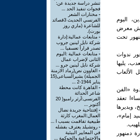
تنشر دراسة جديدة عن:
فجوات تنفيذ الحد ...
-
مختارات الشعر
ن، اليوم
الفرنسي الحديث 3قصائد
للشاعرة (ماري روز
 هامش معرض
بورت).
منهور تحت
-
متابعات عمالية:إدارة
شركة نايل لينين جروب
تصدر قراراً تعسفيا ...
-
متابعات عمالية :اليوم
١"بفاعلية ضمن محور ندوات
الثانى لإضراب عمال
دب، يليها
شركة نايل لينين جرو ...
-
الغاوون نص(رماد الازمنة
 الألعاب
الجميلة) بشيرالسباعى(15
يناير 1944-2 ...
-
القاهرة كانت محطة
وة «الفن
شاعر الحداثة
ساءا تعقد
الفرنسى:آرثر رامبو( 20
أكتوبر ...
، ويديرها
-
إفتتاحية جريدة نضال
يد إمام»،
العمال:المغرب كارثة
طبيعية تفاقمت بسبب ا ...
لهيب.
-
روتشيلد يعترف بفشله
في المعايير البيئية
دارة دمنهور
والاجتماعية والحوكمة ...