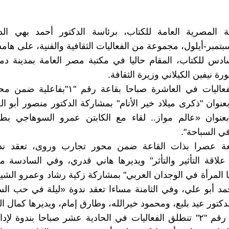
ة المصرية العامة للكتاب، برئاسة الدكتور أحمد بهي الدي
لأربعاء27سبتمبر-أيلول، مجموعة من الفعاليات الثقافية والفنية، على
ادس للكتاب، المقام حاليا في مكتبة مصر العامة بمدينة د
ورة نيفين الكيلاني وزيرة الثقافة.
وتنطلق الفعاليات في العاشرة صباحا بقاعة رقم "
وان "ذكرى ميلاد خير الأنام" بمشاركة الدكتور منصور أبو الع
عنوان «عالم مواز.. لقاء مع الكابتن عمرو السوهاجي بطل
 في السباحة".
عة عصرا بذات القاعة ضمن محور تجارب وروى، تعقد ند
 علاقة التأثير والتأثر" ويديرها هاني قدري، وفي السادسة م
ا المرأة في الوجدان العربي" بمشاركة زكية رشاد وعمرو الشيخ
مد أبو علي، وفي الثامنة مساءا تعقد ندوة «ليلة في حب الس
كتور عيد بلبع، ومحمود خيرالله، وطارق إمام، ويديرها كمال ال
وفي قاعة رقم "٢" تنطلق الفعاليات في الحادية عشر صباحا بندوة لإ