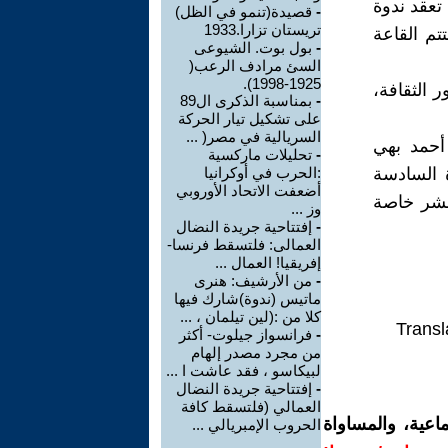
تعقد ندوة
-
قصيدة(تنمو في الظل)
تريستان تزارا.1933
تم القاعة
-
بول بوت. الشيوعى
السئ مرادف الرعب(
1925-1998).
 الثقافة،
-
بمناسبة الذكرى ال89
على تشكيل تيار الحركة
السريالية في مصر( ...
 أحمد بهي
-
تحليلات ماركسية
ة السادسة
:الحرب في أوكرانيا
أضعفت الاتحاد الأوروبي
ا، ما بين دور نشر خاصة
وز ...
-
إفتتاحية جريدة النضال
العمالى: فلتسقط فرنسا-
إفريقيا! العمال ...
-
من الأرشيف: هنرى
ماتيس (ندوة)شارك فيها
كلا من :(لين تيلمان ، ...
Transl
-
فرانسواز جيلوت- أكثر
من مجرد مصدر إلهام
لبيكاسو ، فقد عاشت ا ...
-
إفتتاحية جريدة النضال
العمالي (فلتسقط كافة
اعية، والمساواة
الحروب الإمبريالي ...