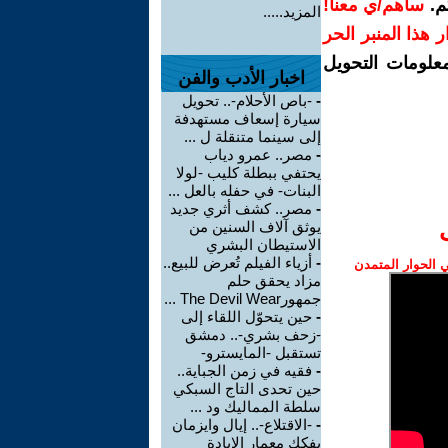
م.
ساهم/ي معنا!
المزيد.....
رار هذا المنبر الحر
معلومات التحويل
اخبار الأدب والفن
-
-باص الأحلام-.. تحويل
سيارة إسعاف مستهدفة
إلى سينما متنقلة ل ...
-
مصر.. عمرو دياب
يحتفي ببطلة كليب -لولا
البنات- في حفله بالعل ...
-
مصر.. كشف أثري جديد
يوثق آلاف السنين من
الاستيطان البشري
-
أزياء الفيلم تُعرض للبيع..
الحوار المتمدن
مزاد يحقق حلم
جمهورThe Devil Wear ...
-
حين يتحوّل اللقاء إلى
-زحف بشري-.. دمشق
تستقبل -المايسترو-
-
فقيه في زمن الجباية..
حين تحدى التاج السبكي
سلطة المماليك ود ...
-
-الاقتلاع-.. إيال وايزمان
يفكك معمار الإبادة