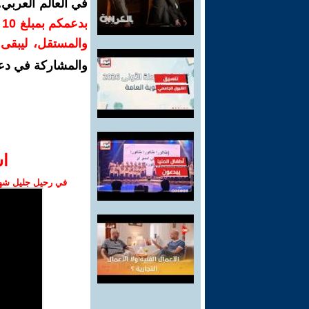
في العالم العربي
ب
والمستقل، ليبقى ص
والمشاركة في دع
ا‫
في رحيل جليل شهبا