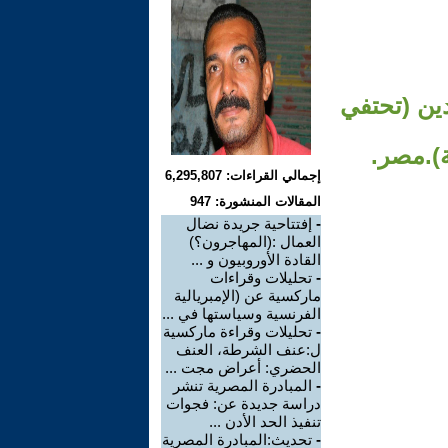
دين (تحتفي
).مصر.
إجمالي القراءات: 6,295,807
المقالات المنشورة: 947
-
إفتتاحية جريدة نضال
العمال :(المهاجرون؟)
القادة الأوروبيون و ...
-
تحليلات وقراءات
ماركسية عن (الإمبريالية
الفرنسية وسياستها في ...
-
تحليلات وقراءة ماركسية
ل:عنف الشرطة، العنف
الحضري: أعراض مجت ...
-
المبادرة المصرية تنشر
دراسة جديدة عن: فجوات
تنفيذ الحد الأدن ...
-
تحديث:المبادرة المصرية