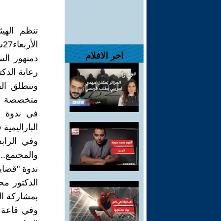
تنظم الهيئ
ا
اخر الافلام
دمنهور الس
رعاية الدكت
متخصصة بعن
في ندوة ب
الباراليمية
وفي الراب
والمجتمع..
ندوة "قضاي
الدكتور مح
بمشاركة الد