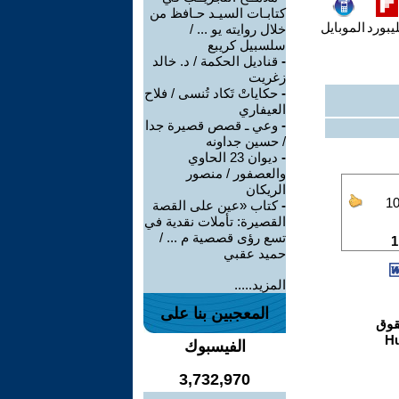
كتابـات السيـد حـافظ من
يبورد
الموبايل
خلال روايته يو ... /
سلسبيل كريبع
-
قناديل الحكمة / د. خالد
زغريت
-
حكاياتْ تَكاد تُنسى / فلاح
العيفاري
-
وعي ـ قصص قصيرة جدا
/ حسين جداونه
-
ديوان 23 الحاوي
والعصفور / منصور
الريكان
-
كتاب «عين على القصة
القصيرة: تأملات نقدية في
تسع رؤى قصصية م ... /
حميد عقبي
المزيد.....
المعجبين بنا على
الفيسبوك
3,732,970