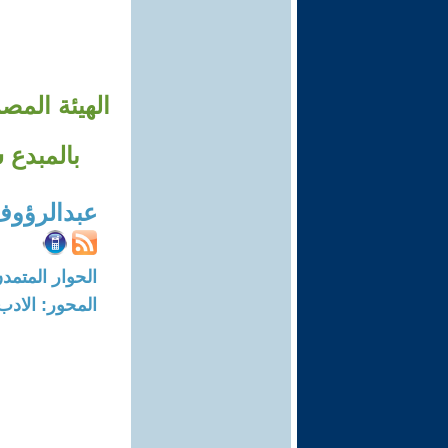
الهيئة المص
بالمبدع
عبدالرؤوف
الحوار المتمدن-العدد: 7748 - 23
المحور: الادب