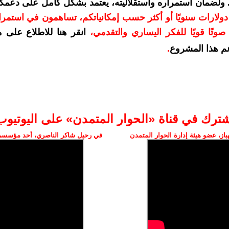
. ولضمان استمراره واستقلاليته، يعتمد بشكل كامل على دعمك
دعمكم بمبلغ 10 دولارات سنويًا أو أكثر حسب إمكانياتكم، تساهمون في استم
وتًا قويًا للفكر اليساري والتقدمي
،
انقر هنا للاطلاع على 
م هذا المشروع
.
شترك في قناة «الحوار المتمدن» على اليوتيوب
ز، عضو هيئة إدارة الحوار المتمدن
في رحيل شاكر الناصري، أحد مؤسسي 