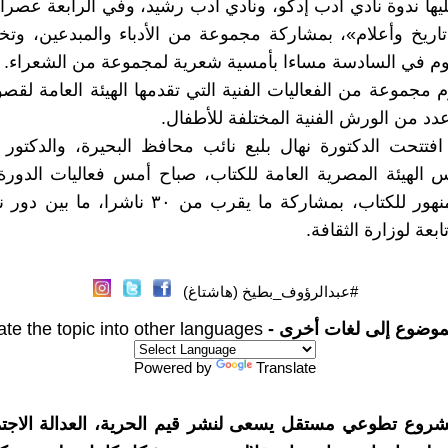
تليها ندوة نادي أدب إدكو، ونادي أدب رشيد، وفي الرابعة عصرا 
 تاريخ وأعلام»، بمشاركة مجموعة من الأدباء والمبدعين، وتخت
يوم في السادسة مساءا بأمسية شعرية لمجموعة من الشعراء.
 مجموعة من الفعاليات الفنية التي تقدمها الهيئة العامة لقصور
دد من الورش الفنية المختلفة للأطفال.
فتتحت الدكتورة نهال بلبع نائب محافظ البحيرة، والدكتور
س الهيئة المصرية العامة للكتاب، صباح أمس فعاليات الدور
لمعرض دمنهور للكتاب، بمشاركة ما يقرب من ٣٠ ناشر
عة لوزارة الثقافة.
#عبدالرؤوف_بطيخ (هاشتاغ)
موضوع إلى لغات أخرى -
ate the topic into other languages
Powered by
Translate
شروع تطوعي مستقل يسعى لنشر قيم الحرية، العدالة الاجتم