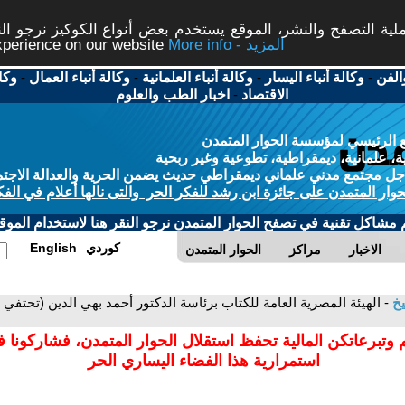
ة التصفح والنشر، الموقع يستخدم بعض أنواع الكوكيز نرجو النق
More info - المزيد
experience on our website
الفن
-
وكالة أنباء اليسار
-
وكالة أنباء العلمانية
-
وكالة أنباء العمال
-
وكا
الاقتصاد
-
اخبار الطب والعلوم
 الرئيسي لمؤسسة الحوار المتمدن
، علمانية، ديمقراطية، تطوعية وغير ربحية
ل مجتمع مدني علماني ديمقراطي حديث يضمن الحرية والعدالة الاجتم
حوار المتمدن على جائزة ابن رشد للفكر الحر والتى نالها أعلام في الفك
م مشاكل تقنية في تصفح الحوار المتمدن نرجو النقر هنا لاستخدام الموقع
كوردي
English
الاخبار
مراكز
الحوار المتمدن
يخ
- الهيئة المصرية العامة للكتاب برئاسة الدكتور أحمد بهي الدين (تحتف
 وتبرعاتكن المالية تحفظ استقلال الحوار المتمدن، فشاركونا 
استمرارية هذا الفضاء اليساري الحر