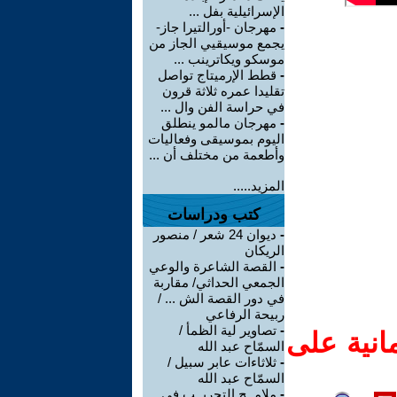
الإسرائيلية بفل ...
-
مهرجان -أورالتيرا جاز-
يجمع موسيقيي الجاز من
موسكو ويكاترينب ...
-
قطط الإرميتاج تواصل
تقليدا عمره ثلاثة قرون
في حراسة الفن وال ...
-
مهرجان مالمو ينطلق
اليوم بموسيقى وفعاليات
وأطعمة من مختلف أن ...
المزيد.....
كتب ودراسات
-
ديوان 24 شعر / منصور
الريكان
-
القصة الشاعرة والوعي
الجمعي الحداثي/ مقاربة
في دور القصة الش ... /
ربيحة الرفاعي
-
تصاوير لية الظمأ /
انية على
السمّاح عبد الله
-
ثلاثاءات عابر سبيل /
السمّاح عبد الله
-
ملامــح التجريــب في