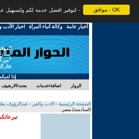
موافق - OK
لتوفير افضل خدمة لكم ولتسهيل عملي
أخبار عامة
-
وكالة أنباء المرأة
-
اخبار الأدب و
الموقع
يسارية
"من أج
حاز ال
إذا لديك
الزوار
اضافة/خدمات
بحث/الارشيف
الصفحة الرئيسية
-
الادب والفن
-
عبدالرؤوف بط
السادسة).مصر.
تبرعاتكم