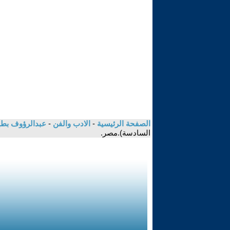
الصفحة الرئيسية
-
الادب والفن
-
عبدالرؤوف بط
السادسة).مصر.