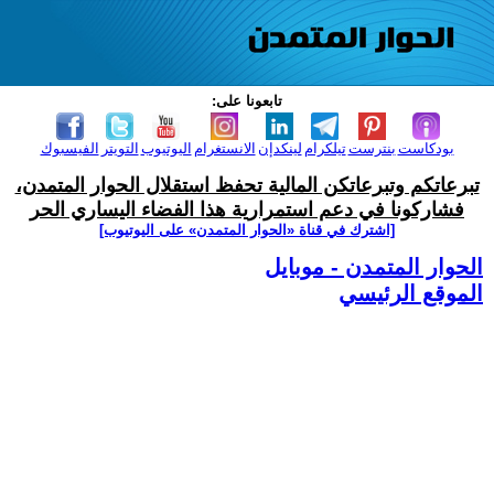
تابعونا على:
بودكاست
بنترست
تيلكرام
لينكدإن
الانستغرام
اليوتيوب
التويتر
الفيسبوك
تبرعاتكم وتبرعاتكن المالية تحفظ استقلال الحوار المتمدن،
فشاركونا في دعم استمرارية هذا الفضاء اليساري الحر
[اشترك في قناة ‫«الحوار المتمدن» على اليوتيوب]
الحوار المتمدن - موبايل
الموقع الرئيسي