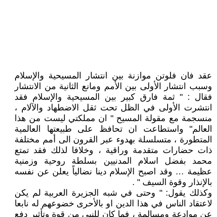
عقد فان فلوتن موازنة بين انتشار المسيحية والإسلام
وسبب انتشار الأولى بين الأمم ومانع الثانية من الانتشار
فقال : " ثمة فارق كبير بين المسيحية والإسلام فقد
انتشرت الأولى في الظل تحت ثقل الاضطهاد والآلام ،
منسجمة مع مقولة المسيح " ان مملكتي ليست من هذا
العالم" واستطاعت ان تحافظ على طبيعتها العالمية
المتطورة ، متسلسلة بهدوء عبر القرون الى أمم مختلفة
ذات حضارات متقدمة وراقية ، وخلافا لذلك فقد تمتع
محمد بفضل اسلام المدنيين بسلطة روحية وزمنية
عظيمة … وقد اصبح الإسلام دينا نضالياً يعلن عن نفسه
بالإنذار وقوة السيف " .
وكذلك يقول: " وحتى في شبه الجزيرة العربية لم يكن
لاعتقاد الناس في هذا الدين او بالأحرى خضوعهم له نابعا
عن موادعة ومسالمة ، فما كان للنبي من قوة وتأثير دفع