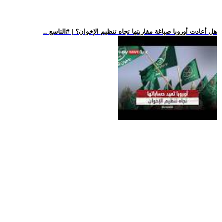
.. هل أعادت أوروبا صياغة مقاربتها تجاه تنظيم الإخوان؟ | #التاسع