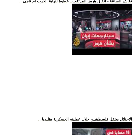
.. نقاش الساعة - اتفاق هرمز المرتقب.. خطوة لنهاية الحرب أم تأجي
.. الاحتلال يعتقل فلسطينيين خلال عمليته العسكرية بقلنديا