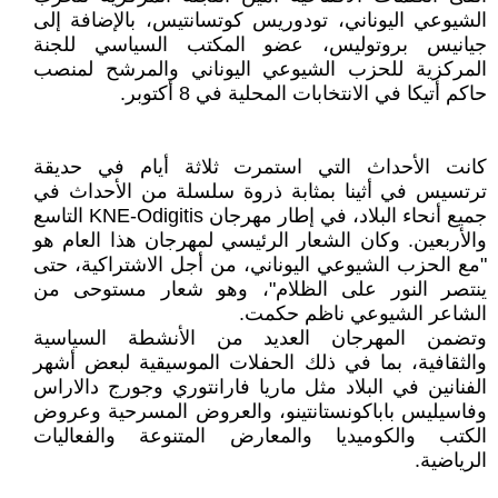
الشيوعي اليوناني، تودوريس كوتسانتيس، بالإضافة إلى
جيانيس بروتوليس، عضو المكتب السياسي للجنة
المركزية للحزب الشيوعي اليوناني والمرشح لمنصب
حاكم أتيكا في الانتخابات المحلية في 8 أكتوبر.
كانت الأحداث التي استمرت ثلاثة أيام في حديقة
ترتسيس في أثينا بمثابة ذروة سلسلة من الأحداث في
جميع أنحاء البلاد، في إطار مهرجان KNE-Odigitis التاسع
والأربعين. وكان الشعار الرئيسي لمهرجان هذا العام هو
"مع الحزب الشيوعي اليوناني، من أجل الاشتراكية، حتى
ينتصر النور على الظلام"، وهو شعار مستوحى من
الشاعر الشيوعي ناظم حكمت.
وتضمن المهرجان العديد من الأنشطة السياسية
والثقافية، بما في ذلك الحفلات الموسيقية لبعض أشهر
الفنانين في البلاد مثل ماريا فارانتوري وجورج دالاراس
وفاسيليس باباكونستانتينو، والعروض المسرحية وعروض
الكتب والكوميديا والمعارض المتنوعة والفعاليات
الرياضية.