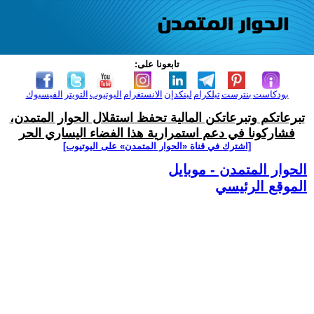
تابعونا على:
بودكاست
بنترست
تيلكرام
لينكدإن
الانستغرام
اليوتيوب
التويتر
الفيسبوك
تبرعاتكم وتبرعاتكن المالية تحفظ استقلال الحوار المتمدن،
فشاركونا في دعم استمرارية هذا الفضاء اليساري الحر
[اشترك في قناة ‫«الحوار المتمدن» على اليوتيوب]
الحوار المتمدن - موبايل
الموقع الرئيسي