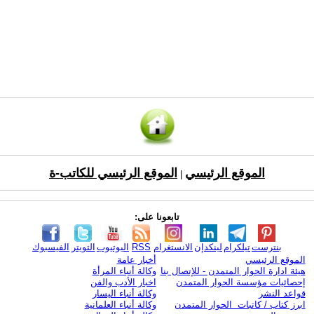
الموقع الرئيسي
الموقع الرئيسي للكاتب-ة
|
تابعونا على:
بنترست
تيلكرام
لينكدإن
الانستغرام
RSS
اليوتيوب
التويتر
الفيسبوك
الموقع الرئيسي
أخبار عامة
هيئة ادارة الحوار المتمدن - للإتصال بنا
وكالة أنباء المرأة
إحصائيات مؤسسة الحوار المتمدن
اخبار الأدب والفن
قواعد النشر
وكالة أنباء اليسار
ابرز كتاب / كاتبات الحوار المتمدن
وكالة أنباء العلمانية