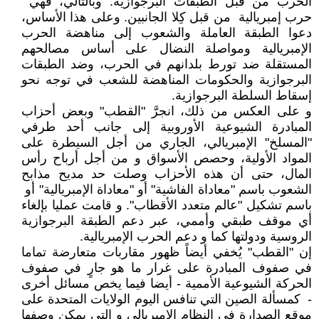
الحرب من قبل الطبقات البرجوازية. وبالتالي، فهي
حرب إمبريالية من قبل كِلا الجانبين. وعلى هذا الأساس،
دعوا الطبقة العاملة والشعوب إلى مناهضة الحرب
الإمبريالية ومواصلة النضال على أساس مصالحهم
المستقلة ضد تورط بلدانهم في الحرب، وضد الطبقات
البرجوازية والحكومات المناهضة للشعب في توجه نحو
إسقاط السلطة البرجوازية.
و على العكس من ذلك، انجرَّ "القطب" وبعض أحزاب
المبادرة الشيوعية الأوروبية إلى جانب أحد طرفي
"المسلخ" الإمبريالي، الجاري من أجل السيطرة على
المواد الأولية، وحصص الأسواق و من أجل أرباح رأس
المال، حتى أن هذه اﻷحزاب وصلت حد مديح مذابح
الشعوب باسم "معاداة الفاشية" أو "معاداة الإمبريالية" أو
باسم تشكيل "عالم متعدد الأقطاب". و قامت عمليا بإلغاء
أي موقف طبقي وأممي، عبر دعم الطبقة البرجوازية
الروسية ودولتها كما و دعم الحرب الإمبريالية.
إن "القطب" يُخفي أيضاً ظهور مقاربات متعارضة تماما
في صفوف المبادرة على غرار ما هو جارٍ في صفوف
الحركة الشيوعية الأممية - أيضا فيما يخص مسائل أخرى
- كمسألة الصين التي تنافس اليوم الولايات المتحدة على
موقع الصدارة في النظام الإمبريالي و التي يمكن وصفها