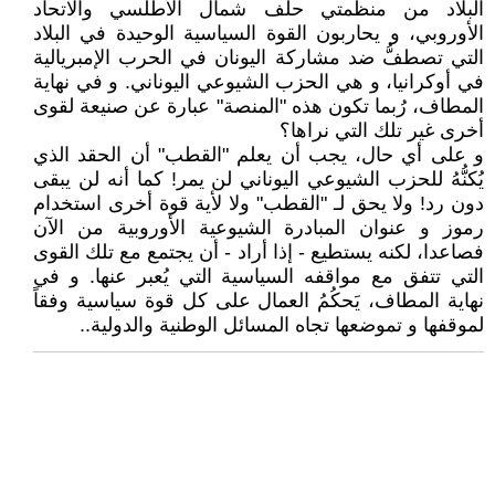
البلاد من منظمتي حلف شمال الأطلسي والاتحاد
الأوروبي، و يحاربون القوة السياسية الوحيدة في البلاد
التي تصطفُّ ضد مشاركة اليونان في الحرب الإمبريالية
في أوكرانيا، و هي الحزب الشيوعي اليوناني. و في نهاية
المطاف، رُبما تكون هذه "المنصة" عبارة عن صنيعة لقوى
أخرى غير تلك التي نراها؟
و على أي حال، يجب أن يعلم "القطب" أن الحقد الذي
يُكنُّهُ للحزب الشيوعي اليوناني لن يمر! كما أنه لن يبقى
دون رد! ولا يحق لـ "القطب" ولا لأية قوة أخرى استخدام
رموز و عنوان المبادرة الشيوعية اﻷوروبية من الآن
فصاعدا، لكنه يستطيع - إذا أراد - أن يجتمع مع تلك القوى
التي تتفق مع مواقفه السياسية التي يُعبر عنها. و في
نهاية المطاف، يَحكُمُ العمال على كل قوة سياسية وفقاً
لموقفها و تموضعها تجاه المسائل الوطنية والدولية..