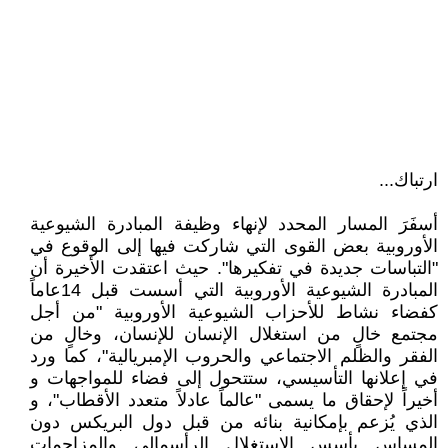
ارتباك...
أسفَرَ المسار المحدد لإنهاء وظيفة المبادرة الشيوعية
الأوروبية بعض القوى التي شاركت فيها إلى الوقوع في
"التباسات جديدة في تفكيرها". حيث اعتقدت اﻷخيرة أن
المبادرة الشيوعية الأوروبية التي أسست قبل 14عاماً
كفضاء نشاط للأحزاب الشيوعية الأوروبية "من أجل
مجتمع خالٍ من استغلال الإنسان للإنسان، وخالٍ من
الفقر والظلم الاجتماعي والحروب الإمبريالية"، كما ورد
في إعلانها التأسيسي، ستتحول إلى فضاء للمواجهات و
أخيراً لإحقاق ما يسمى "عالماً عادلاً متعدد الأقطاب"، و
الذي يُزعم بإمكانية بنائه من قبل دول البريكس دون
المساس بأسس الاستغلال الرأسمالي والمزاحمات