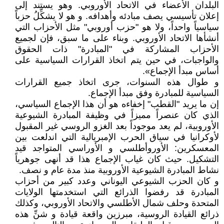
البلدان الأعضاء في الاتحاد الأوروبي. وهو يستند إلى
إعلان تأسيسي يصف مبادئه وأهدافه. و هو لا يشكِّلُ حزباً
سياسياً واحداً، ولا هو "حزب أوروبي" مثل الأحزاب التي
أنشأها الاتحاد الأوروبي. وبناء على ما سبق، فإن لجميع
الأحزاب المشاركة في "المبادرة" ذات الحقوق
والواجبات، في حين يتم اتخاذ القرارات السياسية على
أساس مبدأ الإجماع».
و طوال هذه السنوات، جرى اتخاذ جميع القرارات
السياسية للمبادرة وفق مبدأ الإجماع.
إن ما يريد "القطب" إخفاءه هو أن هذا الإجماع السياسي،
الذي كان عنصراً مميزاً في وظيفة المبادرة الشيوعية
الأوروبية، لم يعد موجوداً بعد الغزو الروسي غير المقبول
لأوكرانيا في سياق الحرب الإمبريالية التي اندلعت بين
المعسكرين: الأوروأطلسي و الأوراسي المتواجد قيد
التشكيل. حيث كان غياب الإجماع هذا قد أنهى جوهرياً
نشاط المبادرة الشيوعية اﻷوروبية منذ مدة عام و نصف.
و كان الحزب الشيوعي اليوناني وعدد كبير من أحزاب
المبادرة قد رفضوا الذرائع التي استخدمتها الولايات
المتحدة وحلف شمال الأطلسي والاتحاد الأوروبي، وكذلك
ذرائع القيادة الروسية، مبرزين واقعة قيادة و شنِّ هذه