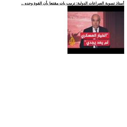
.. أستاذ تسوية الصراعات الدولية: ترمب بات مقتنعا بأن القوة وحده