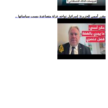
.. مقرر أممي للجزيرة: إسرائيل تواجه عزلة متصاعدة بسبب سياساتها