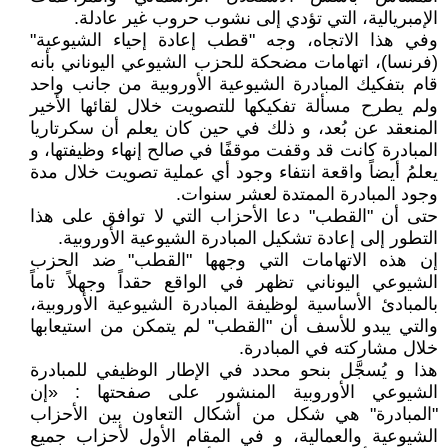
الإمبريالية، التي تؤدي إلى نشوب حروب غير عادلة.
وفي هذا الاتجاه، وجه "قطب إعادة إحياء الشيوعية"
(فرنسا)، اتهامات مضحكة للحزب الشيوعي اليوناني بأنه
قام بتفكيك المبادرة الشيوعية الأوروبية من جانب واحد
ولم يطرح مسألة تفكيكها للتصويت خلال لقائها اﻷخير
المنعقد عن بُعد، و ذلك في حين كان يعلم أن سكرتاريا
المبادرة كانت قد وقفت موقفًا في صالح إنهاء وظيفتها، و
يعلمُ أيضاً واقعة انتفاء وجود أي عملية تصويت خلال مدة
وجود المبادرة الممتدة لعشر سنوات.
حتى أن "القطب" دعا الأحزاب التي لا توافق على هذا
التطور إلى إعادة تشكيل المبادرة الشيوعية الأوروبية.
إن هذه الاتهامات التي وجهها "القطب" ضد الحزب
الشيوعي اليوناني تظهر في الواقع حقداً وجهلاً تاماً
بالمبادئ الأساسية لوظيفة المبادرة الشيوعية الأوروبية،
والتي يبدو للأسف أن "القطب" لم يتمكن من استيعابها
خلال مشاركته في المبادرة.
هذا و يُسجَّل بنحو محدد في اﻹطار الوظيفي للمبادرة
الشيوعي اﻷوروبية المنشور على صفحتها : «إن
"المبادرة" هي شكل من أشكال التعاون بين اﻷحزاب
الشيوعية والعمالية، و في المقام الأول لأحزاب جميع