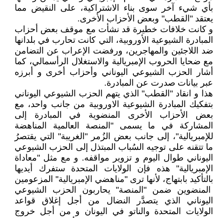
بأي شيء آخر سوى بناء الاشتراكية، على النقيض مما
يعتقد "القطب" وبعض الأحزاب الأخرى.
و كانت خلافات خطيرة قد نشأت مع موقف بعض أحزاب
المبادرة الشيوعية اﻷوروبية، التي كانت تحارب في بلدانها
ضد اللاجئين والمهاجرين، ورفضت اﻹعراب عن التضامن
مع ضحايا الحروب الإمبريالية والاستغلال الرأسمالي، كما
أشار الحزب الشيوعي اليوناني وأحزاب أخرى و أبرزه
عبر بيانات صدرت عن المبادرة.
هذا و انقاد "القطب" الذي يتهم الحزب الشيوعي اليوناني
بتفكيك المبادرة الشيوعية الاوروبية من جانب واحد، مع
بعض الأحزاب الأخرى المنضوية في المبادرة إلى
المشاركة في ما يسمى "المنصة العالمية المناهضة
للإمبريالية"، إلى جانب بعض الزُمر "الغريبة" التي يقتصرُ
ما تتقنه على توجيه السُباب المبتذل إلى الحزب الشيوعي
اليوناني طوال اليوم و تزوير مواقفه. و مع مثل "معاداة
الإمبريالية" هذه فإن الولايات المتحدة ستفرك أيديها
بالتأكيد بابتهاج، لأنها ترى "مناهضي الإمبريالية" المزعومين
المنضوين ضمن "المنصة" يحاربون الحزب الشيوعي
اليوناني الذي يتصدَّر النضال من أجل إغلاق قواعد
الولايات المتحدة والناتو في اليونان و من أجل خروج