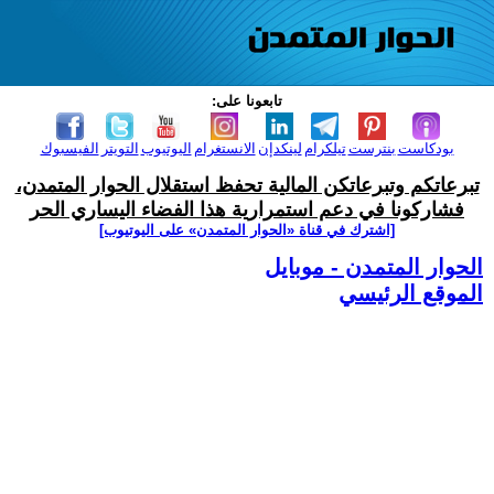
تابعونا على:
بودكاست
بنترست
تيلكرام
لينكدإن
الانستغرام
اليوتيوب
التويتر
الفيسبوك
تبرعاتكم وتبرعاتكن المالية تحفظ استقلال الحوار المتمدن،
فشاركونا في دعم استمرارية هذا الفضاء اليساري الحر
[اشترك في قناة ‫«الحوار المتمدن» على اليوتيوب]
الحوار المتمدن - موبايل
الموقع الرئيسي