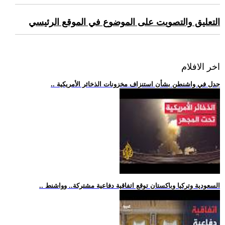
التعليق والتصويت على الموضوع في الموقع الرئيسي
اخر الافلام
.. جدل في واشنطن بشأن استنزاف مخزونات الذخائر الأمريكية
.. السعودية وتركيا وباكستان توقع اتفاقية دفاعية مشتركة.. وواشنط