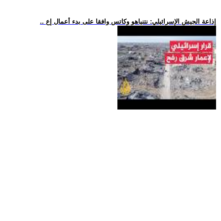
.. إذاعة الجيش الإسرائيلي: نتنياهو وكاتس وافقا على بدء أعمال إع