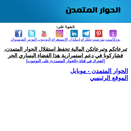
تابعونا على:
بودكاست
بنترست
تيلكرام
لينكدإن
الانستغرام
اليوتيوب
التويتر
الفيسبوك
تبرعاتكم وتبرعاتكن المالية تحفظ استقلال الحوار المتمدن،
فشاركونا في دعم استمرارية هذا الفضاء اليساري الحر
[اشترك في قناة ‫«الحوار المتمدن» على اليوتيوب]
الحوار المتمدن - موبايل
الموقع الرئيسي